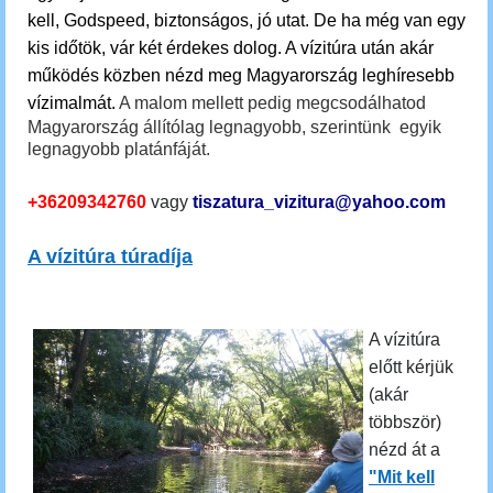
kell, Godspeed, biztonságos, jó utat. De ha még van egy
kis időtök, vár két érdekes dolog.
A vízitúra után akár
működés közben nézd meg Magyarország leghíresebb
vízimalmát.
A malom mellett pedig megcsodálhatod
Magyarország állítólag legnagyobb, szerintünk egyik
legnagyobb platánfáját.
+36209342760
vagy
tiszatura_vizitura@yahoo.com
A vízitúra túradíja
A vízitúra
előtt kérjük
(akár
többször)
nézd át a
"Mit kell