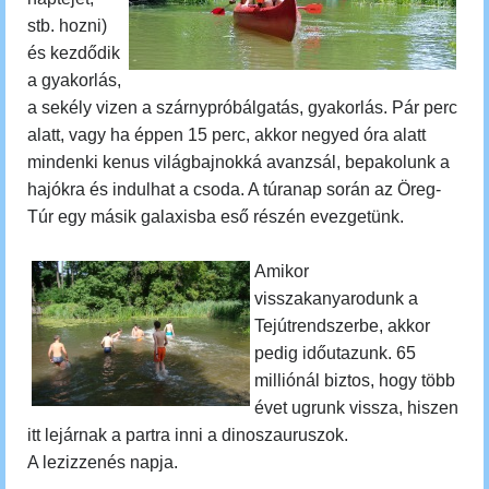
stb. hozni)
és kezdődik
a gyakorlás,
a sekély vizen a szárnypróbálgatás, gyakorlás. Pár perc
alatt, vagy ha éppen 15 perc, akkor negyed óra alatt
mindenki kenus világbajnokká avanzsál, bepakolunk a
hajókra és indulhat a csoda.
A túranap során az Öreg-
Túr egy másik galaxisba eső részén evezgetünk.
Amikor
visszakanyarodunk a
Tejútrendszerbe, akkor
pedig időutazunk.
65
milliónál biztos, hogy több
évet ugrunk vissza, hiszen
itt lejárnak a partra inni a dinoszauruszok.
A lezizzenés napja.