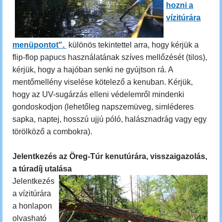
hozni a
vízitúrára
menüpontot".
különös tekintettel arra, hogy kérjük a
flip-flop papucs használatának szíves mellőzését (tilos),
kérjük, hogy a hajóban senki ne gyújtson rá. A
mentőmellény viselése kötelező a kenuban. Kérjük,
hogy az UV-sugárzás elleni védelemről mindenki
gondoskodjon (lehetőleg napszemüveg, simléderes
sapka, naptej, hosszú ujjú póló, halásznadrág vagy egy
törölköző a combokra).
Jelentkezés az Öreg-Túr kenutúrára, visszaigazolás,
a túradíj utalása
Jelentkezés
a vízitúrára
a honlapon
olvasható