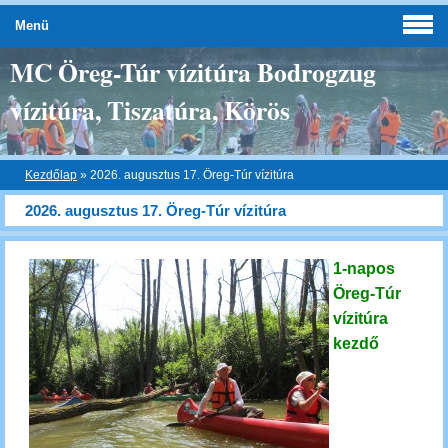
Menü
MC Öreg-Túr vízitúra Bodrogzug
vízitúra, Tiszatúra, Körös
Kezdőlap
»
2026. augusztus 17. Öreg-Túr vízitúra
2026. augusztus 17. Öreg-Túr vízitúra
1-napos
Öreg-Túr
vízitúra
kezdő