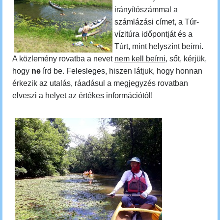
irányítószámmal a
számlázási címet, a Túr-
vízitúra időpontját és a
Túrt, mint helyszínt beírni.
A közlemény rovatba a nevet
nem kell beírni
, sőt, kérjük,
hogy
ne
írd be. Felesleges, hiszen látjuk, hogy honnan
érkezik az utalás, ráadásul a megjegyzés rovatban
elveszi a helyet az értékes információtól!