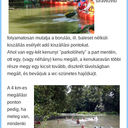
túravezető
folyamatosan mutatja a borulás, ill. baleset nélküli
kiszállás esélyét adó kiszállási pontokat.
Ahol van egy-két kenunyi "parkolóhely" a part mentén,
ott egy, (vagy néhány) kenu megáll, a kenukaraván többi
része megy egy kicsit tovább, diszkrét távolságban
megáll, és bevárjuk a wc-szünetes hajó(ka)t.
A 4 km-es
megállási
ponton
pedig, ha
meleg van,
mindenki