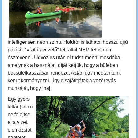
intelligensen neon színű, Holdról is látható, hosszú ujjú
pólóját "vízitúravezető" felirattal NEM lehet nem
észrevenni. Üdvözlés után el tudsz menni mosdóba,
amelynek a használati díját kérjük, hogy a büfében
becsületkasszásan rendezd. Aztán úgy megtanítunk
kenut kormányozni, úgy elsajátítjátok a vezérevős
munkáját, hogy ihaj.
Egy gyors
leltár (senki
ne felejtse
el a vizet,
elemózsiát,
naptejet,