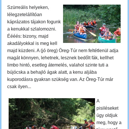
Szürreális helyeken,
lélegzetelállítóan
káprázatos tájakon fogunk
a kenukkal szlalomozni.
Éééés: bizony, majd
akadályokkal is meg kell
majd küzdeni. A (jó öreg) Öreg-Túr nem feltétlenül adja
magát könnyen, lehetnek, lesznek bedőlt fák, kellhet
limbo hintó, esetleg átemelés, valahol szinte tuti a
bújócska a behajló ágak alatt, a kenu aljába
kuporodásra gyakran szükség van. Az Öreg-Túr már
csak ilyen...
A
pisiléseket
úgy oldjuk
meg, hogy
a