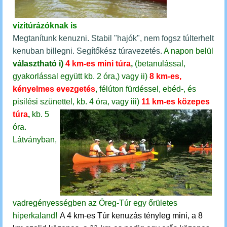
vízitúrázóknak is
Megtanítunk kenuzni. Stabil "hajók", nem fogsz túlterhelt
kenuban billegni. Segítőkész túravezetés.
A napon belül
választható
i)
4 km-es mini túra
,
(betanulással,
gyakorlással együtt kb. 2 óra,)
vagy
ii)
8 km-es,
kényelmes evezgetés
, félúton fürdéssel, ebéd-, és
pisilési szünettel, kb. 4 óra, vagy
iii)
11 km-es közepes
túra
,
kb. 5
óra.
Látványban,
vadregényességben az Öreg-Túr egy őrületes
hiperkaland!
A 4 km-es Túr kenuzás tényleg mini, a 8