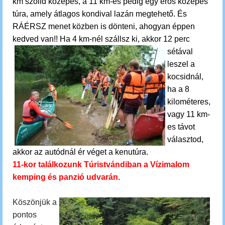
km szolid közepes, a 11 km-es pedig egy erős közepes
túra, amely átlagos kondival lazán megtehető. És
RÁÉRSZ menet közben is dönteni, ahogyan éppen
kedved van!!
Ha 4 km-nél szállsz ki, akkor 12 perc
sétával
leszel a
kocsidnál,
ha a 8
kilométeres,
vagy 11 km-
es távot
választod,
akkor az autódnál ér véget a kenutúra.
11-kor találkozunk Túristvándiban a Vízimalom
kemping és panzió udvarán.
Köszönjük a
pontos