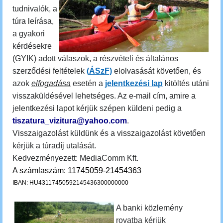
tudnivalók, a
túra leírása,
a gyakori
kérdésekre
(GYIK) adott válaszok, a részvételi és általános
szerződési feltételek
(
ÁSzF)
elolvasását követően, és
azok
elfogadása
esetén a
jelentkezési lap
kitöltés utáni
visszaküldésével lehetséges. Az e-mail cím, amire a
jelentkezési lapot kérjük szépen küldeni pedig a
tiszatura_vizitura@yahoo.com
.
Visszaigazolást küldünk és a visszaigazolást követően
kérjük a túradíj utalását.
Kedvezményezett: MediaComm Kft.
A számlaszám: 11745059-21454363
IBAN: HU43117450592145436300000000
A banki közlemény
rovatba kérjük