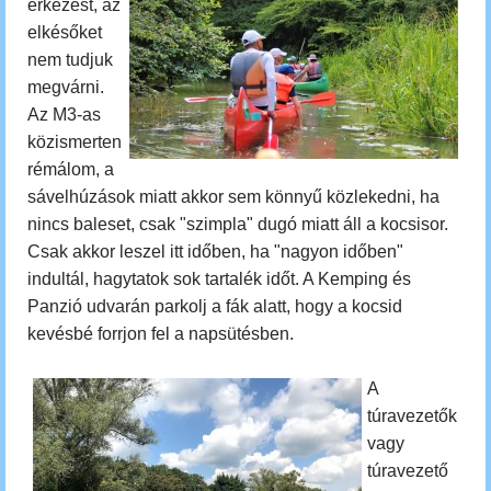
érkezést, az
elkésőket
nem tudjuk
megvárni.
Az M3-as
közismerten
rémálom, a
sávelhúzások miatt akkor sem könnyű közlekedni, ha
nincs baleset, csak "szimpla" dugó miatt áll a kocsisor.
Csak akkor leszel itt időben, ha "nagyon időben"
indultál, hagytatok sok tartalék időt. A Kemping és
Panzió udvarán parkolj a fák alatt, hogy a kocsid
kevésbé forrjon fel a napsütésben.
A
túravezetők
vagy
túravezető