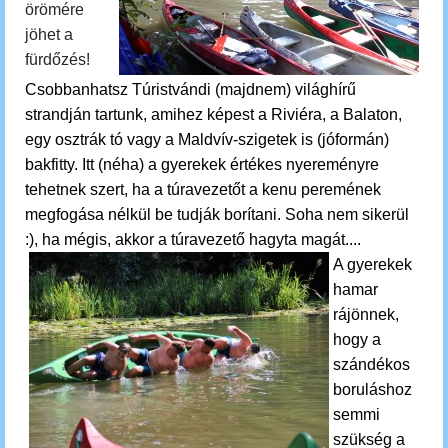
örömére
jöhet a
fürdőzés!
Csobbanhatsz
Túristvándi (majdnem) világhírű
strandján tartunk, amihez képest a Riviéra, a Balaton,
egy osztrák tó vagy a Maldvív-szigetek is (jóformán)
bakfitty. Itt (néha) a gyerekek értékes nyereményre
tehetnek szert, ha a túravezetőt a kenu peremének
megfogása nélkül be tudják borítani. Soha nem sikerül
:), ha mégis, akkor a túravezető hagyta magát....
A gyerekek
hamar
rájönnek,
hogy a
szándékos
boruláshoz
semmi
szükség a