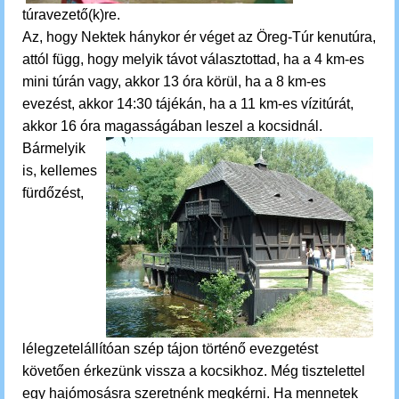
túravezető(k)re.
Az, hogy Nektek hánykor ér véget az Öreg-Túr kenutúra,
attól függ, hogy melyik távot választottad, ha a 4 km-es
mini túrán vagy, akkor 13 óra körül, ha a 8 km-es
evezést, akkor 14:30 tájékán, ha a 11 km-es vízitúrát,
akkor 16 óra magasságában leszel a kocsidnál.
Bármelyik
is,
kellemes
fürdőzést,
lélegzetelállítóan szép tájon történő evezgetést
követően érkezünk vissza a kocsikhoz.
M
ég tisztelettel
egy hajómosásra szeretnénk megkérni. Ha mennetek