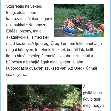
Szürreális helyeken,
lélegzetelállítóan
káprázatos tájakon fogunk
a kenukkal szlalomozni.
Éééés: bizony, majd
akadályokkal is meg kell
majd küzdeni. A (jó öreg) Öreg-Túr nem feltétlenül adja
magát könnyen, lehetnek, lesznek bedőlt fák, kellhet
limbo hintó, esetleg átemelés, valahol szinte tuti a
bújócska a behajló ágak alatt, a kenu aljába
kuporodásra gyakran szükség van. Az Öreg-Túr már
csak ilyen...
A
pisiléseket
úgy oldjuk
meg, hogy
a