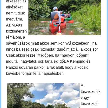
érkezést, az
elkésőket
nem tudjuk
megvárni.
Az M3-as
közismerten
rémálom, a
sávelhúzások miatt akkor sem könnyű közlekedni, ha
nincs baleset, csak "szimpla" dugó miatt áll a kocsisor.
Csak akkor leszel itt időben, ha "nagyon időben"
indultál, hagytatok sok tartalék időt. A Kemping és
Panzió udvarán parkolj a fák alatt, hogy a kocsid
kevésbé forrjon fel a napsütésben.
A
túravezetők
vagy
túravezető