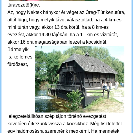
túravezető(k)re.
Az, hogy Nektek hánykor ér véget az Öreg-Túr kenutúra,
attól függ, hogy melyik távot választottad, ha a 4 km-es
mini túrán vagy, akkor 13 óra körül, ha a 8 km-es
evezést, akkor 14:30 tájékán, ha a 11 km-es vízitúrát,
akkor 16 óra magasságában leszel a kocsidnál.
Bármelyik
is,
kellemes
fürdőzést,
lélegzetelállítóan szép tájon történő evezgetést
követően érkezünk vissza a kocsikhoz.
M
ég tisztelettel
egy hajómosásra szeretnénk megkérni. Ha mennetek