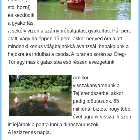
stb. hozni)
és kezdődik
a gyakorlás,
a sekély vizen a szárnypróbálgatás, gyakorlás. Pár perc
alatt, vagy ha éppen 15 perc, akkor negyed óra alatt
mindenki kenus világbajnokká avanzsál, bepakolunk a
hajókra és indulhat a csoda.
A túranap során az Öreg-
Túr egy másik galaxisba eső részén evezgetünk.
Amikor
visszakanyarodunk a
Tejútrendszerbe, akkor
pedig időutazunk.
65
milliónál biztos, hogy több
évet ugrunk vissza, hiszen
itt lejárnak a partra inni a dinoszauruszok.
A lezizzenés napja.