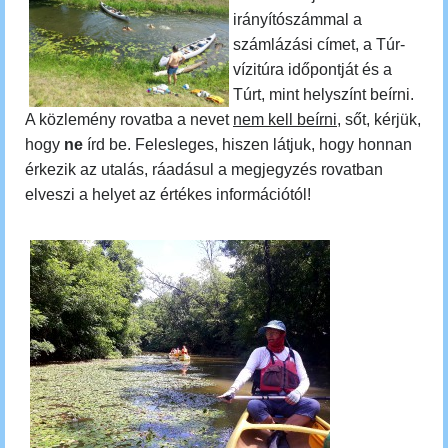
irányítószámmal a
számlázási címet, a Túr-
vízitúra időpontját és a
Túrt, mint helyszínt beírni.
A közlemény rovatba a nevet
nem kell beírni
, sőt, kérjük,
hogy
ne
írd be. Felesleges, hiszen látjuk, hogy honnan
érkezik az utalás, ráadásul a megjegyzés rovatban
elveszi a helyet az értékes információtól!