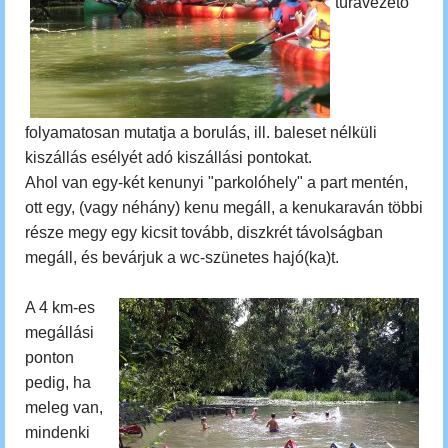
túravezető
folyamatosan mutatja a borulás, ill. baleset nélküli
kiszállás esélyét adó kiszállási pontokat.
Ahol van egy-két kenunyi "parkolóhely" a part mentén,
ott egy, (vagy néhány) kenu megáll, a kenukaraván többi
része megy egy kicsit tovább, diszkrét távolságban
megáll, és bevárjuk a wc-szünetes hajó(ka)t.
A 4 km-es
megállási
ponton
pedig, ha
meleg van,
mindenki