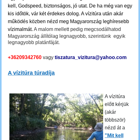
kell, Godspeed, biztonságos, jó utat. De ha még van egy
kis időtök, vár két érdekes dolog.
A vízitúra után akár
működés közben nézd meg Magyarország leghíresebb
vízimalmát.
A malom mellett pedig megcsodálhatod
Magyarország állítólag legnagyobb, szerintünk egyik
legnagyobb platánfáját.
+36209342760
vagy
tiszatura_vizitura@yahoo.com
A vízitúra túradíja
A vízitúra
előtt kérjük
(akár
többször)
nézd át a
"Mit kell