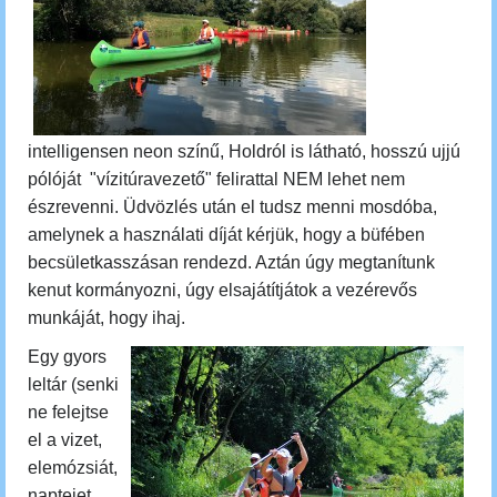
intelligensen neon színű, Holdról is látható, hosszú ujjú
pólóját "vízitúravezető" felirattal NEM lehet nem
észrevenni. Üdvözlés után el tudsz menni mosdóba,
amelynek a használati díját kérjük, hogy a büfében
becsületkasszásan rendezd. Aztán úgy megtanítunk
kenut kormányozni, úgy elsajátítjátok a vezérevős
munkáját, hogy ihaj.
Egy gyors
leltár (senki
ne felejtse
el a vizet,
elemózsiát,
naptejet,