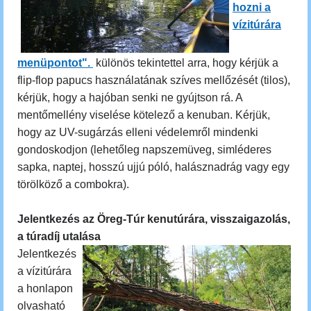
hozni a
vízitúrára
menüpontot".
különös tekintettel arra, hogy kérjük a
flip-flop papucs használatának szíves mellőzését (tilos),
kérjük, hogy a hajóban senki ne gyújtson rá. A
mentőmellény viselése kötelező a kenuban. Kérjük,
hogy az UV-sugárzás elleni védelemről mindenki
gondoskodjon (lehetőleg napszemüveg, simléderes
sapka, naptej, hosszú ujjú póló, halásznadrág vagy egy
törölköző a combokra).
Jelentkezés az Öreg-Túr kenutúrára, visszaigazolás,
a túradíj utalása
Jelentkezés
a vízitúrára
a honlapon
olvasható