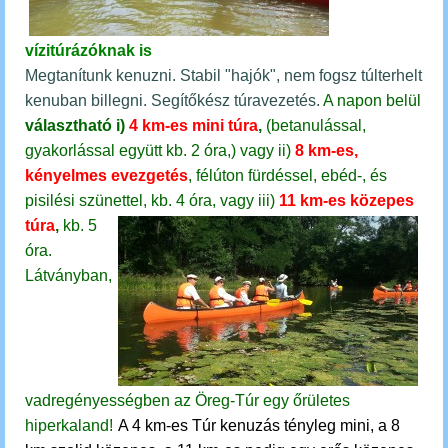
vízitúrázóknak is
Megtanítunk kenuzni. Stabil "hajók", nem fogsz túlterhelt
kenuban billegni. Segítőkész túravezetés.
A napon belül
választható
i)
4 km-es mini túra
,
(betanulással,
gyakorlással együtt kb. 2 óra,)
vagy
ii)
8 km-es,
kényelmes evezgetés
, félúton fürdéssel, ebéd-, és
pisilési szünettel, kb. 4 óra, vagy
iii)
11 km-es közepes
túra
,
kb. 5
óra.
Látványban,
vadregényességben az Öreg-Túr egy őrületes
hiperkaland!
A 4 km-es Túr kenuzás tényleg mini, a 8