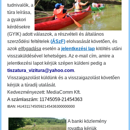
tudnivalók, a
túra leírása,
a gyakori
kérdésekre
(GYIK) adott válaszok, a részvételi és általános
szerződési feltételek
(
ÁSzF)
elolvasását követően, és
azok
elfogadása
esetén a
jelentkezési lap
kitöltés utáni
visszaküldésével lehetséges. Az e-mail cím, amire a
jelentkezési lapot kérjük szépen küldeni pedig a
tiszatura_vizitura@yahoo.com
.
Visszaigazolást küldünk és a visszaigazolást követően
kérjük a túradíj utalását.
Kedvezményezett: MediaComm Kft.
A számlaszám: 11745059-21454363
IBAN: HU43117450592145436300000000
A banki közlemény
rovatba kérjük