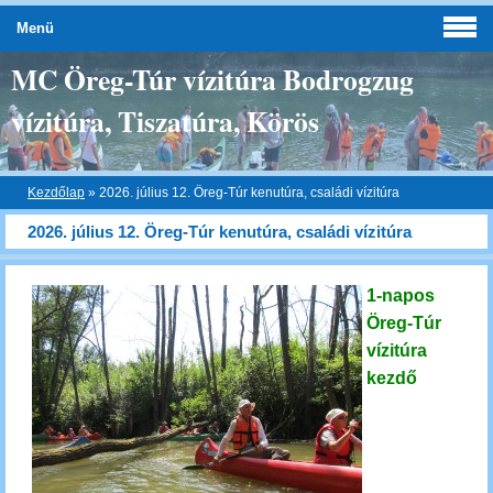
Menü
MC Öreg-Túr vízitúra Bodrogzug
vízitúra, Tiszatúra, Körös
Kezdőlap
»
2026. július 12. Öreg-Túr kenutúra, családi vízitúra
2026. július 12. Öreg-Túr kenutúra, családi vízitúra
1-napos
Öreg-Túr
vízitúra
kezdő