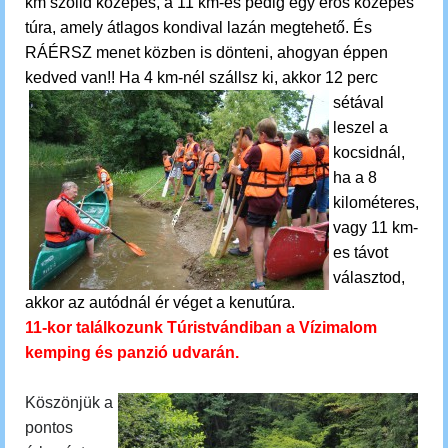
km szolid közepes, a 11 km-es pedig egy erős közepes
túra, amely átlagos kondival lazán megtehető. És
RÁÉRSZ menet közben is dönteni, ahogyan éppen
kedved van!!
Ha 4 km-nél szállsz ki, akkor 12 perc
sétával
leszel a
kocsidnál,
ha a 8
kilométeres,
vagy 11 km-
es távot
választod,
akkor az autódnál ér véget a kenutúra.
11-kor találkozunk Túristvándiban a Vízimalom
kemping és panzió udvarán.
Köszönjük a
pontos