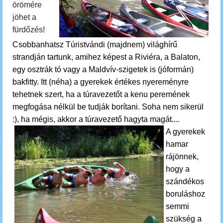
örömére
jöhet a
fürdőzés!
Csobbanhatsz
Túristvándi (majdnem) világhírű
strandján tartunk, amihez képest a Riviéra, a Balaton,
egy osztrák tó vagy a Maldvív-szigetek is (jóformán)
bakfitty. Itt (néha) a gyerekek értékes nyereményre
tehetnek szert, ha a túravezetőt a kenu peremének
megfogása nélkül be tudják borítani. Soha nem sikerül
:), ha mégis, akkor a túravezető hagyta magát....
A gyerekek
hamar
rájönnek,
hogy a
szándékos
boruláshoz
semmi
szükség a