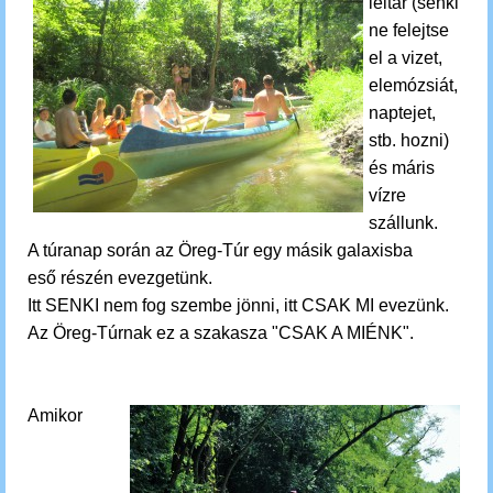
leltár (senki
ne felejtse
el a vizet,
elemózsiát,
naptejet,
stb. hozni)
és máris
vízre
szállunk.
A túranap során az Öreg-Túr egy másik galaxisba
eső részén evezgetünk.
Itt SENKI nem fog szembe jönni, itt CSAK MI evezünk.
Az Öreg-Túrnak ez a szakasza "CSAK A MIÉNK".
Amikor