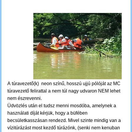
A túravezető(k) neon színű, hosszú ujjú pólóját az MC
túravezető felirattal a nem túl nagy udvaron NEM lehet
nem észrevenni.
Üdvözlés után el tudsz menni mosdóba, amelynek a
használati díját kérjük, hogy a büfében
becsületkasszásan rendezd.
Mivel szinte mindig van a
vízitúrázást most kezdő túrázónk, (senki nem kenuban