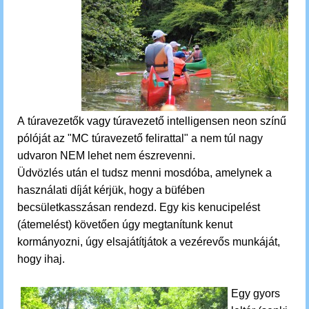
A túravezetők vagy túravezető intelligensen neon színű
pólóját az "MC túravezető felirattal" a nem túl nagy
udvaron NEM lehet nem észrevenni.
Üdvözlés után el tudsz menni mosdóba, amelynek a
használati díját kérjük, hogy a büfében
becsületkasszásan rendezd. E
gy kis kenucipelést
(
átemelést) követően úgy megtanítunk kenut
kormányozni, úgy elsajátítjátok a vezérevős munkáját,
hogy ihaj.
Egy gyors