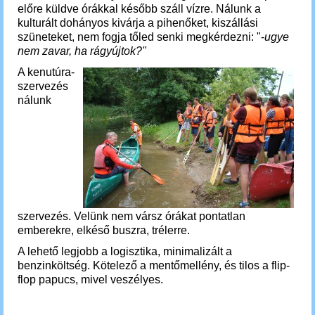
előre küldve órákkal később száll vízre. Nálunk a
kulturált dohányos kivárja a pihenőket, kiszállási
szüneteket, nem fogja tőled senki megkérdezni: "-
ugye
nem zavar, ha rágyújtok?"
A kenutúra-
szervezés
nálunk
szervezés. Velünk nem vársz
órákat
pontatlan
emberekre, elkéső buszra, trélerre.
A lehető legjobb a logisztika, minimalizált a
benzinköltség. Kötelező a mentőmellény, és tilos a flip-
flop papucs, mivel veszélyes.