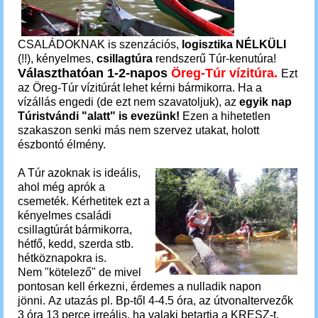
CSALÁDOKNAK is szenzációs,
logisztika NÉLKÜLI
(!!), kényelmes,
csillagtúra
rendszerű Túr-kenutúra!
Választhatóan 1-2-napos
Öreg-Túr vízitúra.
Ezt
az Öreg-Túr vízitúrát lehet kérni bármikorra. Ha a
vízállás engedi (de ezt nem szavatoljuk), az
egyik nap
Túristvándi "alatt" is evezünk!
Ezen a
hihetetlen
szakaszon senki más nem szervez utakat, holott
észbontó élmény.
A Túr azoknak is ideális,
ahol még aprók a
csemeték. Kérhetitek ezt a
kényelmes családi
csillagtúrát bármikorra,
hétfő, kedd, szerda stb.
hétköznapokra is.
Nem "kötelező" de mivel
pontosan kell érkezni, érdemes a nulladik napon
jönni.
Az utazás pl. Bp-től 4-4.5 óra, az útvonaltervezők
3 óra 13 perce irreális, ha valaki betartja a KRESZ-t.