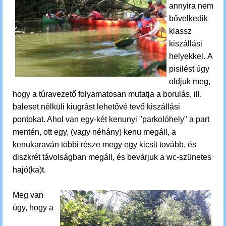
annyira nem
bővelkedik
klassz
kiszállási
helyekkel.
A
pisilést úgy
oldjuk meg,
hogy
a túravezető folyamatosan mutatja a borulás, ill.
baleset nélküli kiugrást lehetővé tevő kiszállási
pontokat. Ahol van egy-két kenunyi "parkolóhely" a part
mentén, ott egy, (vagy néhány) kenu megáll, a
kenukaraván többi része megy egy kicsit tovább, és
diszkrét távolságban megáll, és bevárjuk a wc-szünetes
hajó(ka)t.
Meg van
úgy, hogy a