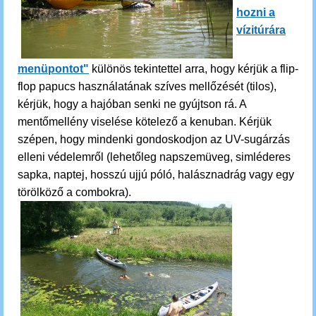
hozni a
vízitúrára
menüpontot"
különös tekintettel arra, hogy kérjük a flip-
flop papucs használatának szíves mellőzését (tilos),
kérjük, hogy a hajóban senki ne gyújtson rá. A
mentőmellény viselése kötelező a kenuban. Kérjük
szépen, hogy
mindenki gondoskodjon
az UV-sugárzás
elleni védelemről (lehetőleg napszemüveg, simléderes
sapka, naptej, hosszú ujjú póló, halásznadrág vagy egy
törölköző a combokra).