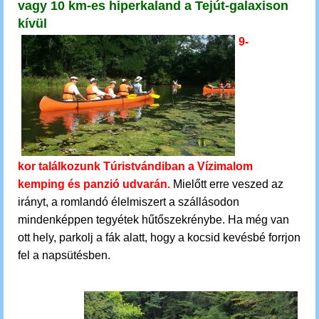
vagy 10 km-es hiperkaland
a Tejút-galaxison
kívül
9-
kor találkozunk Túristvándiban a Vízimalom
kemping és panzió udvarán.
Mielőtt erre veszed az
irányt, a romlandó élelmiszert a szállásodon
mindenképpen tegyétek hűtőszekrénybe. Ha még van
ott hely, parkolj a fák alatt, hogy a kocsid kevésbé forrjon
fel a napsütésben.