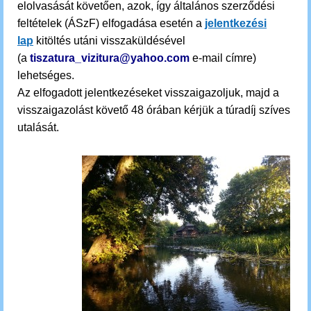
elolvasását követően, azok, így általános szerződési
feltételek (ÁSzF) elfogadása esetén a
jelentkezési
lap
kitöltés utáni visszaküldésével
(a
tiszatura_vizitura@yahoo.com
e-mail címre)
lehetséges.
Az elfogadott jelentkezéseket visszaigazoljuk, majd a
visszaigazolást követő 48 órában kérjük a túradíj szíves
utalását.