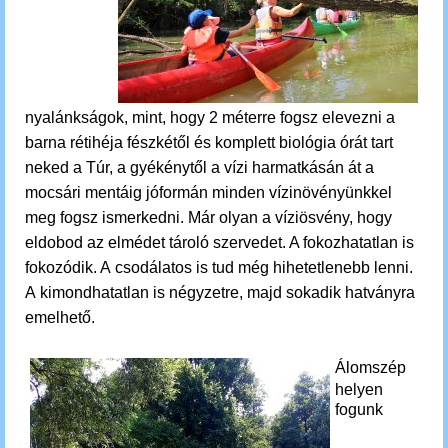
nyalánkságok, mint, hogy 2 méterre fogsz elevezni a
barna rétihéja fészkétől és komplett biológia órát tart
neked a Túr, a gyékénytől a vízi harmatkásán át a
mocsári mentáig jóformán minden vízinövényünkkel
meg fogsz ismerkedni.
Már olyan a víziösvény, hogy
eldobod az elmédet tároló szervedet. A fokozhatatlan is
fokozódik. A csodálatos is tud még hihetetlenebb lenni.
A kimondhatatlan is négyzetre, majd sokadik hatványra
emelhető.
Á
lomszép
helyen
fogunk