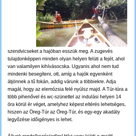
szendvicseket a hajóban esszük meg. A zugevés
tulajdonképpen minden olyan helyen felüti a fejét, ahol
van valamilyen kihívásocska. Ugyanis ahol nem tud
mindenki besegíteni, ott, amíg a hajók egyenként
átjönnek a tű fokán, addig várunk a többiekre. Adja
magát, hogy az elemózsia felé nyúlsz majd.
A Túr-túra a
több pihenővel és wc-szünettel az indulási helyen 14
óra körül ér véget, amelyhez képest eltérés lehetséges,
hiszen az Öreg-Túr az Öreg-Túr, és egy-egy akadály
legyőzése időigényes is lehet.