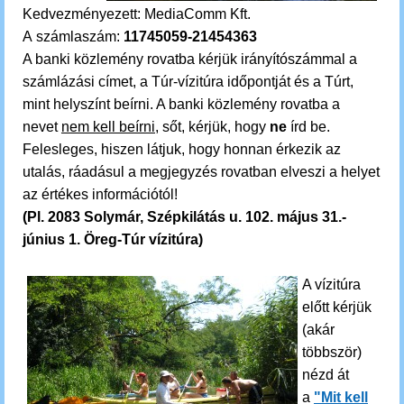
Kedvezményezett: MediaComm Kft.
A számlaszám:
11745059-21454363
A banki közlemény rovatba kérjük irányítószámmal a
számlázási címet, a Túr-vízitúra időpontját és a Túrt,
mint helyszínt beírni. A banki közlemény rovatba a
nevet
nem kell beírni
, sőt, kérjük, hogy
ne
írd be.
Felesleges, hiszen látjuk, hogy honnan érkezik az
utalás, ráadásul a megjegyzés rovatban elveszi a helyet
az értékes információtól!
(Pl. 2083 Solymár, Szépkilátás u. 102. május 31.-
június 1. Öreg-Túr vízitúra)
A vízitúra
előtt kérjük
(akár
többször)
nézd át
a
"Mit kell