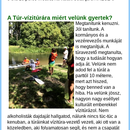
A Túr-vízitúrára miért velünk gyertek?
Megtanítunk kenuzni.
Jól tanítunk. A
kormányos és a
vezérevezős munkáját
is megtanítjuk.
A
túravezető megtanulta,
hogy a tudását hogyan
adja át. Velünk nem
adod fel a túrát a
parttól 10 méterre,
mert azt hiszed,
hogy benned van a
hiba.
Ha velünk jössz,
nagyon nagy eséllyel
kulturált emberekkel
vízitúrázol. Nem
alkoholisták dajdaját hallgatod, nálunk nincs tüc-tüc a
kenuban, a
túráinkat vízitúra-vezető vezeti, aki ott van a
közeledben, aki folyamatosan segít, és nem a csapatát