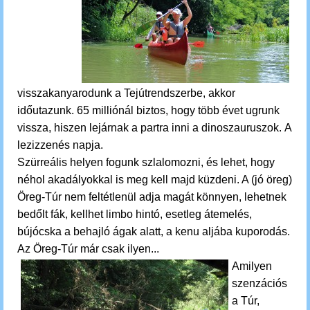
visszakanyarodunk a Tejútrendszerbe, akkor
időutazunk.
65 milliónál biztos, hogy több évet ugrunk
vissza, hiszen lejárnak a partra inni a dinoszauruszok.
A
lezizzenés napja.
Szürreális helyen fogunk szlalomozni, és lehet, hogy
néhol akadályokkal is meg kell majd küzdeni. A (jó öreg)
Öreg-Túr nem feltétlenül adja magát könnyen, lehetnek
bedőlt fák, kellhet limbo hintó, esetleg átemelés,
bújócska a behajló ágak alatt, a kenu aljába kuporodás.
Az Öreg-Túr már csak ilyen...
Amilyen
szenzációs
a Túr,