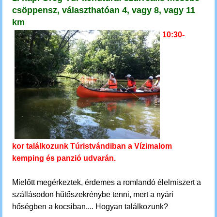
csöppensz, választhatóan 4, vagy 8, vagy 11
km
10:30-
kor találkozunk Túristvándiban a Vízimalom
kemping és panzió udvarán.
Mielőtt megérkeztek, érdemes a romlandó élelmiszert a
szállásodon hűtőszekrénybe tenni, mert a nyári
hőségben a kocsiban.... Hogyan találkozunk?