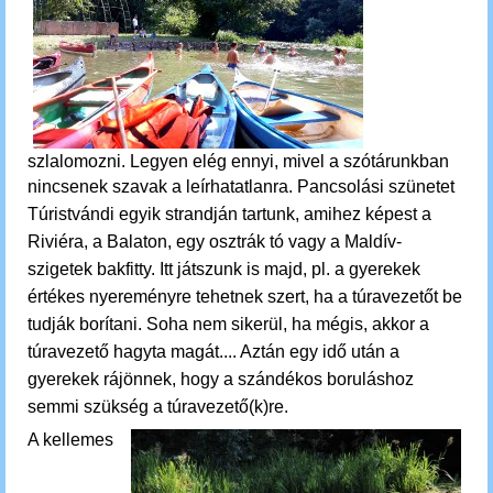
szlalomozni.
Legyen elég ennyi, mivel a szótárunkban
nincsenek szavak a leírhatatlanra.
Pancsolási szünetet
Túristvándi egyik strandján tartunk, amihez képest a
Riviéra, a Balaton, egy osztrák tó vagy a Maldív-
szigetek bakfitty. Itt játszunk is majd, pl. a gyerekek
értékes nyereményre tehetnek szert, ha a túravezetőt be
tudják borítani. Soha nem sikerül, ha mégis, akkor a
túravezető hagyta magát.... Aztán egy idő után a
gyerekek rájönnek, hogy a szándékos boruláshoz
semmi szükség a túravezető(k)re.
A kellemes