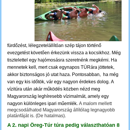
fürdőzést, lélegzetelállítóan szép tájon történő
evezgetést követően érkezünk vissza a kocsikhoz.
M
ég
tisztelettel egy hajómosásra szeretnénk megkérni. Ha
mennetek kell, mert csak egynapos TÚRára jöttetek,
akkor biztonságos jó utat haza. Pontosabban, ha még
van egy kis időtök, vár egy nagyon érdekes dolog.
A
vízitúra után akár
működés közben nézd meg
Magyarország leghíresebb vízimalmát, amely egy
nagyon különleges ipari műemlék.
A malom mellett
megcsodálhatod Magyarország állítólag legnagyobb
platánfáját is. (De hatalmas).
A 2. napi Öreg-Túr túra pedig választhatóan 8