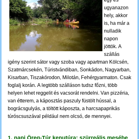
ugyanazon
hely, akkor
is, ha már a
nulladik
napon
jöttök.
A
szállás
igény szerint sátor vagy szoba vagy apartman
Kölcsén,
Szatmárcsekén, Túristvándiban, Sonkádon, Nagyarban,
Kisarban, Tiszakórodon, Milotán, Fehérgyarmaton. Csak
foglalj korán.
A legtöbb szálláson tudsz főzni,
több
helyen lehet reggelit és vacsorát rendelni. Van pizzéria,
van étterem, a
káposztás paszuly füstölt hússal, a
b
ográcsgulyás, a töltött káposzta, a harcsapaprikás
túróscsuszával például nem olcsó, de mennyei.
1. napi Öreg-Túr kenutúra: szürreális mesébe