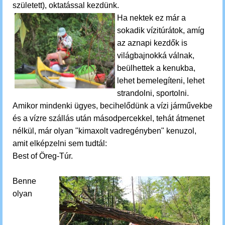
született), oktatással kezdünk.
Ha nektek ez már a
sokadik vízitúrátok, amíg
az aznapi kezdők is
világbajnokká válnak,
beülhettek a kenukba,
lehet bemelegíteni, lehet
strandolni, sportolni.
Amikor mindenki ügyes, becihelődünk a vízi járművekbe
és a
vízre szállás után másodpercekkel, tehát átmenet
nélkül,
már olyan "kimaxolt vadregényben" kenuzol,
amit elképzelni sem tudtál:
Best of Öreg-Túr.
Benne
olyan