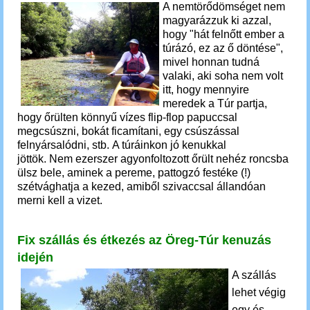
A nemtörődömséget nem
magyarázzuk ki azzal,
hogy "hát felnőtt ember a
túrázó, ez az ő döntése",
mivel honnan tudná
valaki, aki soha nem volt
itt, hogy mennyire
meredek a Túr partja,
hogy őrülten könnyű vízes flip-flop papuccsal
megcsúszni, bokát ficamítani, egy csúszással
felnyársalódni, stb. A túráinkon jó kenukkal
jöttök
.
Nem ezerszer agyonfoltozott őrült nehéz roncsba
ülsz bele, aminek a pereme, pattogzó festéke (!)
szétvághatja a kezed, amiből szivaccsal állandóan
merni kell a vizet.
Fix szállás és étkezés az Öreg-Túr kenuzás
idején
A szállás
lehet végig
egy és