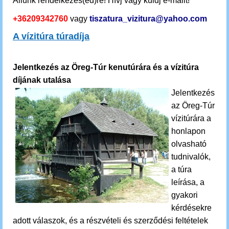
Állunk rendelkezés(ed)re! Hívj vagy küldj e-mailt!
+36209342760
vagy
tiszatura_vizitura@yahoo.com
A vízitúra túradíja
Jelentkezés az Öreg-Túr kenutúrára és a vízitúra
díjának utalása
Jelentkezés
az Öreg-Túr
vízitúrára a
honlapon
olvasható
tudnivalók,
a túra
leírása, a
gyakori
kérdésekre
adott válaszok, és a részvételi és szerződési feltételek