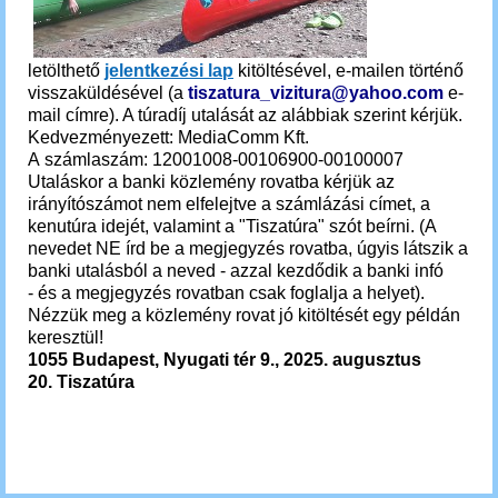
letölthető
jelentkezési lap
kitöltésével, e-mailen történő
visszaküldésével (a
tiszatura_vizitura@yahoo.com
e-
mail címre). A túradíj utalását az alábbiak szerint kérjük.
Kedvezményezett: MediaComm Kft.
A számlaszám: 12001008-00106900-00100007
Utaláskor a banki közlemény rovatba kérjük az
irányítószámot nem elfelejtve a számlázási címet, a
kenutúra idejét, valamint a "Tiszatúra" szót beírni. (A
nevedet NE írd be a megjegyzés rovatba, úgyis látszik a
banki utalásból a neved - azzal kezdődik a banki infó
- és a megjegyzés rovatban csak foglalja a helyet).
Nézzük meg a közlemény rovat jó kitöltését egy példán
keresztül!
1055 Budapest, Nyugati tér 9., 2025.
augusztus
20. Tiszatúra