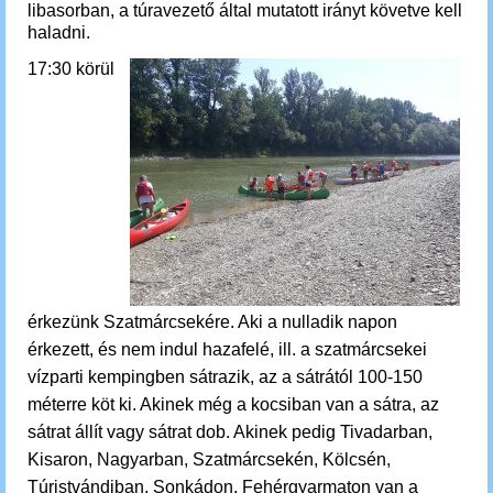
libasorban, a túravezető által mutatott irányt követve kell
haladni.
17:30 körül
érkezünk Szatmárcsekére. Aki a nulladik napon
érkezett, és nem indul hazafelé, ill. a szatmárcsekei
vízparti kempingben sátrazik, az a sátrától 100-150
méterre köt ki. Akinek még a kocsiban van a sátra, az
sátrat állít vagy sátrat dob. Akinek pedig Tivadarban,
Kisaron, Nagyarban, Szatmárcsekén, Kölcsén,
Túristvándiban, Sonkádon, Fehérgyarmaton van a