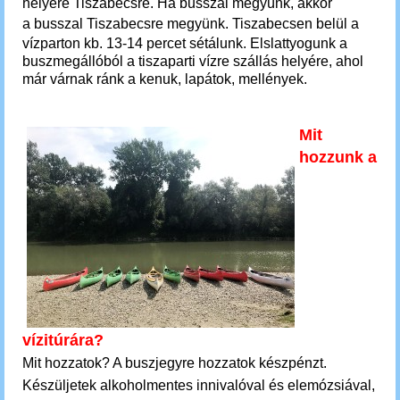
helyére Tiszabecsre. Ha busszal megyünk, akkor
a
busszal Tiszabecsre megyünk.
Tiszabecsen belül a
vízparton kb. 13-14 percet sétálunk. Elslattyogunk a
buszmegállóból a tiszaparti vízre szállás helyére, ahol
már várnak ránk a kenuk, lapátok, mellények.
Mit
hozzunk a
vízitúrára?
Mit hozzatok? A buszjegyre hozzatok készpénzt.
Készüljetek alkoholmentes innivalóval és elemózsiával,