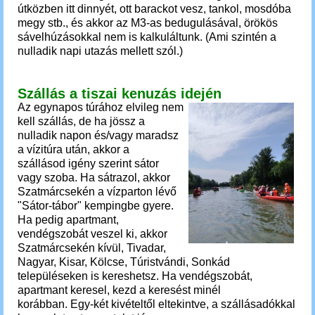
útközben itt dinnyét, ott barackot vesz, tankol, mosdóba
megy stb., és akkor az M3-as bedugulásával, örökös
sávelhúzásokkal nem is kalkuláltunk. (Ami szintén a
nulladik napi utazás mellett szól.)
Szállás a tiszai kenuzás idején
Az egynapos túrához elvileg nem
kell szállás, de ha jössz a
nulladik napon és/vagy maradsz
a vízitúra után, akkor a
szállásod igény szerint sátor
vagy szoba.
Ha sátrazol, akkor
Szatmárcsekén a vízparton lévő
"Sátor-tábor" kempingbe gyere.
Ha pedig apartmant,
vendégszobát veszel ki, akkor
Szatmárcsekén kívül, Tivadar,
Nagyar, Kisar, Kölcse, Túristvándi, Sonkád
településeken is kereshetsz. Ha vendégszobát,
apartmant keresel, kezd a keresést minél
korábban.
Egy-két kivételtől eltekintve, a szállásadókkal