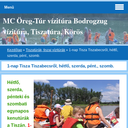
Menü
MC Öreg-Túr vízitúra Bodrogzug
vízitúra, Tiszatúra, Körös
Kezdőlap
»
Tiszatúrák, tiszai vízitúrák
»
1-nap Tisza Tiszabecsről, hétfő,
szerda, pént., szomb.
1-nap Tisza Tiszabecsről, hétfő, szerda, pént., szomb.
Hétfő,
szerda,
pénteki és
szombati
egy
napos
kenutúrák
a Tiszán.
1-