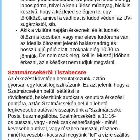
lapos párna, mivel a kenu ülése műanyag, biciklis
kesztyű, hogy a kézfejed se égjen le, egy
törölköző, amivel a vádlidat is tudod védeni az UV-
sugárzástól, stb.
Akik a vízitúra napján érkeznek, és át tudnak
öltözni a kocsiban, vagy már eleve fürdőruha van
az ideális öltözetet jelentő halásznadrág és
hosszú ujjú póló alatt, azoknak elég 10:30-ra
. De nem csak elég, kell is. Muszáj időben
jönniük
érkezni, az elkésőket nem tudjuk megvárni.
Szatmárcsekéről Tiszabecsre
Az érkezést követően bemutatkozunk, aztán
gyorsan egy kicsit logisztikázunk. Ez azt jelenti, hogy a
Szatmárcsekén belüli sétálást is
rövidítendő, bekészítünk autókat a kenutúra érkezési
pontjára, aztán Szatmárcsekén belül a lehető
legkevesebb autóval visszajövünk a 'Szatmárcseke
Posta' buszmegállóba. Szatmárcsekéről a 11:16-
os busszal, vagy - ezek csak eshetőségek - minél
kevesebb autóval, vagy részben busszal, részben -
minél kevesebb - kocsival megyünk "fel" a vízre szállás