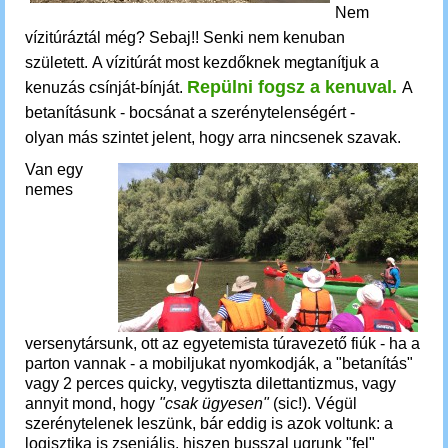
Nem
vízitúráztál még? Sebaj!! Senki nem kenuban
született.
A vízitúrát most kezdőknek megtanítjuk a
Repülni fogsz a kenuval.
kenuzás csínját-bínját.
A
betanításunk - bocsánat a szerénytelenségért -
olyan más szintet jelent, hogy arra nincsenek szavak.
Van egy
nemes
versenytársunk, ott az egyetemista túravezető fiúk - ha a
parton vannak - a mobiljukat nyomkodják, a "betanítás"
vagy 2 perces quicky, vegytiszta dilettantizmus, vagy
annyit mond, hogy
"csak ügyesen"
(sic!). Végül
szerénytelenek leszünk, bár eddig is azok voltunk: a
logisztika is zseniális, hiszen busszal ugrunk "fel"