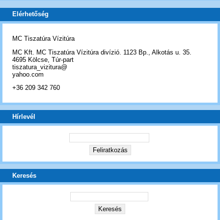
Elérhetőség
MC Tiszatúra Vízitúra
MC Kft. MC Tiszatúra Vízitúra divízió. 1123 Bp., Alkotás u. 35.
4695 Kölcse, Túr-part
tiszatura_vizitura@
yahoo.com
+36 209 342 760
Hírlevél
Keresés