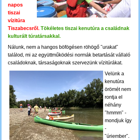
napos
tiszai
víz
itúra
Tiszabecsről.
Tökéletes tiszai kenutúra a családnak
kulturált túratársakkal.
Nálunk, nem a hang
os böfögésen röhögő "urakat"
találod, mi az együttműködési normák betartását vállaló
családoknak, társaságoknak szervezünk vízitúrákat.
Velünk a
kenutúra
örömét nem
rontja el
néhány
"hmmm" -
mondjuk így
-
"úriember".