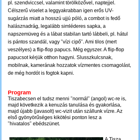
pl. szendviccsel, valamint törölközővel, naptejjel.
Célszerű viselet a leggyakrabban igen erős UV-
sugárzás miatt a hosszú ujjú póló, a combot is fedő
halásznadrág, legalább simléderes sapka, a
napszemüveg és a lábat stabilan tartó lábbeli, pl. hátul
is pántos szandál, vagy "vízi cipő". Ami tilos (mert
veszélyes) a flip-flop papucs. Még egyszer. A flip-flop
papucsot kérjük otthon hagyni. Slusszkulcsnak,
mobilnak, kamerának hozzatok vízmentes csomagolást,
de még hordót is fogtok kapni.
Program
Tiszabecsen el tudsz menni "normál" (angol) wc-re is,
majd következik a kenuzás tanulása és gyakorlása,
majd újabb (javasolt) wc-vizit után szállunk
vízre
. Az
első gyönyörűséges kikötési ponton lesz a
"hivatalos" ebédszünet.
A Tisza