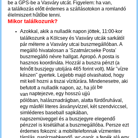
be a GPS-be a Vasváry utcát. F
igyelem: ha van,
a találkozás előtt érdemes a szállásotokon a romlandó
élelmiszert hűtőbe tenni.
Mikor találkozunk?
Azokkal, akik a nulladik napon jöttek, 11:00-kor
találkozunk a Kölcsey és Vasváry utcák sarkától
pár méterre a Vasváry utcai buszmegállóban. A
megálló hivatalosan a 'Szatmárcseke Posta'
buszmegálló névre hallgat. Apropó. A posta is
hasznos koordináta. Hozzál a buszra pénzt (a
felnőtt buszjegy utoljára 465 forint volt). Már "vízre
készen" gyertek. Lejjebb majd olvashatod, hogy
mit kell hozni a tiszai vízitúrára. Mindenesetre, aki
be
befutott a nulladik napon, az, ha jól
naptejezve, egy hosszú ujjú
van
pólóban, halásznadrágban, alatta fürdőruhával,
egy másfél literes ásványvízzel, két szendviccsel,
simléderes baseball sapkában,
napszemüveggel és a buszjegyre elegendő
pénzzel is kisétálhat a buszmegállóba. Persze ezt
érdemes fokozni: a mobiltelefonnak vízmentes
tárolás, papírzsebkendő, wc-papír, a fenék alá egy