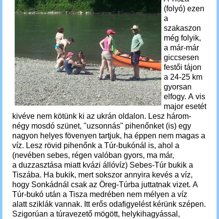
(folyó) ezen
a
szakaszon
még folyik,
a már-már
giccsesen
festői tájon
a 24-25 km
gyorsan
elfogy.
A vis
major esetét
kivéve nem kötünk ki az ukrán oldalon.
Lesz három-
négy mosdó szünet, "uzsonnás" pihenőnket (is) egy
nagyon helyes fövenyen tartjuk, ha éppen nem magas a
víz.
Lesz rövid pihenőnk a Túr-bukónál is, ahol a
(nevében sebes, régen valóban gyors, ma már,
a duzzasztása miatt kvázi állóvíz) Sebes-Túr bukik a
Tiszába. Ha bukik, mert sokszor annyira kevés a víz,
hogy Sonkádnál csak az Öreg-Túrba juttatnak vizet.
A
Túr-bukó után a Tisza
medrében nem mélyen a víz
alatt sziklák vannak. Itt erős odafigyelést kérünk szépen.
Szigorúan a túravezető mögött, helykihagyással,