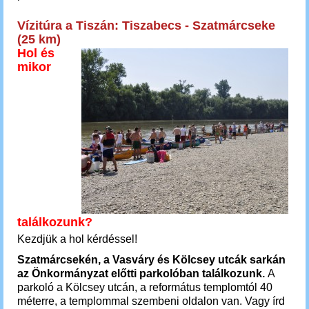
Vízitúra a Tiszán: Tiszabecs - Szatmárcseke
(25 km)
Hol és
mikor
találkozunk?
Kezdjük a hol kérdéssel!
Szatmárcsekén, a Vasváry és Kölcsey utcák sarkán
az Önkormányzat előtti parkolóban találkozunk.
A
parkoló a Kölcsey utcán
, a református templomtól 40
méterre,
a templommal szembeni oldalon van. Vagy írd