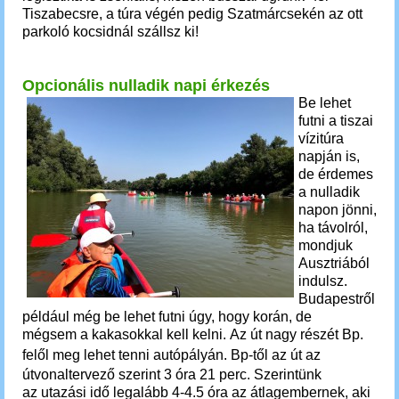
Tiszabecsre, a túra végén pedig Szatmárcsekén az ott
parkoló kocsidnál szállsz ki!
Opcionális nulladik napi érkezés
Be lehet
futni a tiszai
vízitúra
napján is,
de é
rdemes
a nulladik
napon jönni,
ha távolról,
mondjuk
Ausztriából
indulsz.
Budapestről
például még be lehet futni úgy, hogy korán, de
mégsem a kakasokkal kell kelni.
Az út nagy részét Bp.
felől meg lehet tenni autópályán.
Bp-től az út a
z
útvonaltervező szerint 3 óra 21 perc. Szerintünk
az
utazási idő legalább 4-4.5 óra az átlagembernek, aki