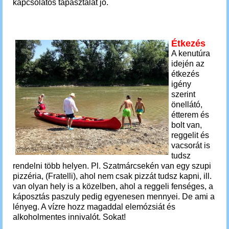
kapcsolatos tapasztalat jó.
Étkezés
A kenutúra
idején az
étkezés
igény
szerint
önellátó,
étterem és
bolt van,
reggelit és
vacsorát is
tudsz
rendelni több helyen. Pl. Szatmárcsekén van egy szupi
pizzéria, (Fratelli), ahol nem csak pizzát tudsz kapni, ill.
van olyan hely is a közelben, ahol a reggeli fenséges, a
káposztás paszuly pedig egyenesen mennyei. De ami a
lényeg. A vízre hozz magaddal elemózsiát és
alkoholmentes innivalót. Sokat!
.