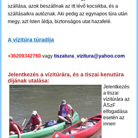
szállása, azok beszállnak az itt lévő kocsikba, és a
szállásaikra autóznak. Aki pedig az egynapos túra után
megy, azt Isten áldja, biztonságos utat hazafelé.
A vízitúra túradíja
+36209342760
vagy
tiszatura_vizitura@yahoo.com
Jelentkezés a vízitúrára, és a tiszai kenutúra
díjának utalása:
Jelentkezés
a tiszai
vízitúrára az
ÁSzF
elfogadása
esetén az
innen