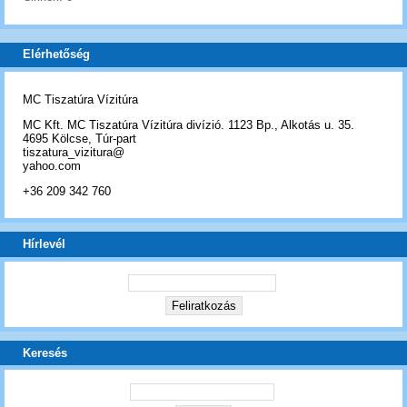
Elérhetőség
MC Tiszatúra Vízitúra
MC Kft. MC Tiszatúra Vízitúra divízió. 1123 Bp., Alkotás u. 35.
4695 Kölcse, Túr-part
tiszatura_vizitura@
yahoo.com
+36 209 342 760
Hírlevél
Keresés