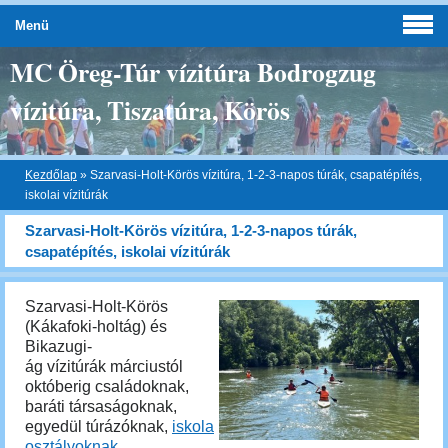
Menü
MC Öreg-Túr vízitúra Bodrogzug
vízitúra, Tiszatúra, Körös
Kezdőlap
»
Szarvasi-Holt-Körös vízitúra, 1-2-3-napos túrák, csapatépítés,
iskolai vízitúrák
Szarvasi-Holt-Körös vízitúra, 1-2-3-napos túrák,
csapatépítés, iskolai vízitúrák
Szarvasi-Holt-Körös
(Kákafoki-holtág) és
Bikazugi-
ág vízitúrák márciustól
októberig családoknak,
baráti társaságoknak,
egyedül túrázóknak,
iskola
osztályoknak
,