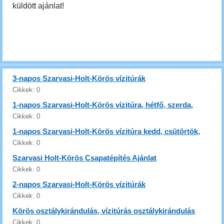
küldött ajánlat!
3-napos Szarvasi-Holt-Körös vízitúrák
Cikkek:
0
1-napos Szarvasi-Holt-Körös vízitúra, hétfő, szerda,
péntek, vasárnapi vízitúra
Cikkek:
0
1-napos Szarvasi-Holt-Körös vízitúra kedd, csütörtök,
szombati napokon
Cikkek:
0
Szarvasi Holt-Körös Csapatépítés Ajánlat
Cikkek:
0
2-napos Szarvasi-Holt-Körös vízitúrák
Cikkek:
0
Körös osztálykirándulás, vízitúrás osztálykirándulás
Körös vagy Szarvasi-Holt-Körös
Cikkek:
0