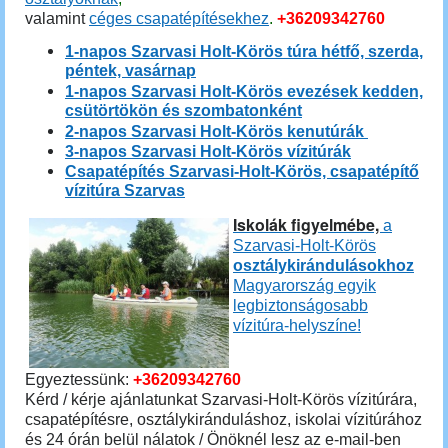
valamint
céges csapatépítésekhez
.
+36209342760
1-napos Szarvasi Holt-Körös túra hétfő, szerda,
péntek, vasárnap
1-napos Szarvasi Holt-Körös evezések kedden,
csütörtökön és szombatonként
2-napos Szarvasi Holt-Körös kenutúrák
3-napos Szarvasi Holt-Körös vízitúrák
Csapatépítés Szarvasi-Holt-Körös, csapatépítő
vízitúra Szarvas
Iskolák figyelmébe,
a
Szarvasi-Holt-Körös
osztálykirándulásokhoz
Magyarország egyik
legbiztonságosabb
vízitúra-helyszíne!
Egyeztessünk:
+36209342760
Kérd / kérje ajánlatunkat Szarvasi-Holt-Körös vízitúrára,
csapatépítésre, osztálykiránduláshoz, iskolai vízitúrához
és 24 órán belül nálatok / Önöknél lesz az e-mail-ben