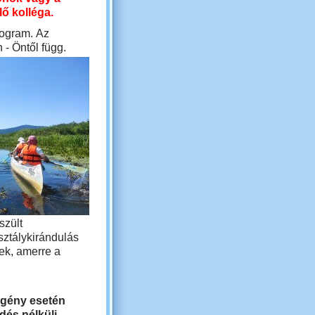
lő kolléga.
rogram. Az
 - Öntől függ.
szült
sztálykirándulás
ek, amerre a
 igény esetén
dés nélküli