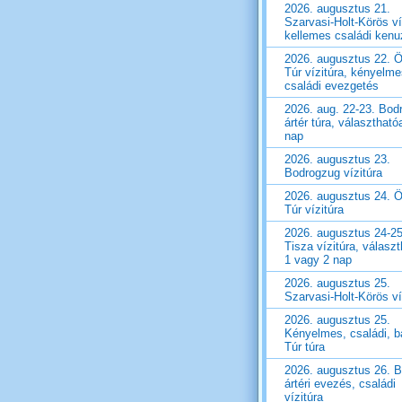
2026. augusztus 21.
Szarvasi-Holt-Körös ví
kellemes családi ken
2026. augusztus 22. Ö
Túr vízitúra, kényelm
családi evezgetés
2026. aug. 22-23. Bod
ártér túra, választható
nap
2026. augusztus 23.
Bodrogzug vízitúra
2026. augusztus 24. Ö
Túr vízitúra
2026. augusztus 24-25
Tisza vízitúra, válasz
1 vagy 2 nap
2026. augusztus 25.
Szarvasi-Holt-Körös ví
2026. augusztus 25.
Kényelmes, családi, ba
Túr túra
2026. augusztus 26. 
ártéri evezés, családi
vízitúra