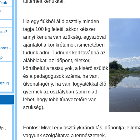
túlterhelt kenukkal.
túrák
s
Ha egy fiúkból álló osztály minden
tagja 100 kg feletti, akkor kétszer
rára?
annyi kenura van szükség, egyszóval
ajánlatot a konkrétumok ismeretében
rvasi-
tudunk adni. Tudnunk kell továbbá az
ap
alábbiakat: az időpont, életkor,
körülbelül a testsúlyok, a kisérő szülők
és a pedagógusok száma, ha van,
ogzug
útvonal-igény, ha van, fogyatékkal élő
gyermek az osztályban (ami miatt
lehet, hogy több túravezetőre van
szükség).
Fontos! Mivel egy osztálykirándulás időpontja jellemz
Bp.,
vagyunk szolgáltatva a természetnek.