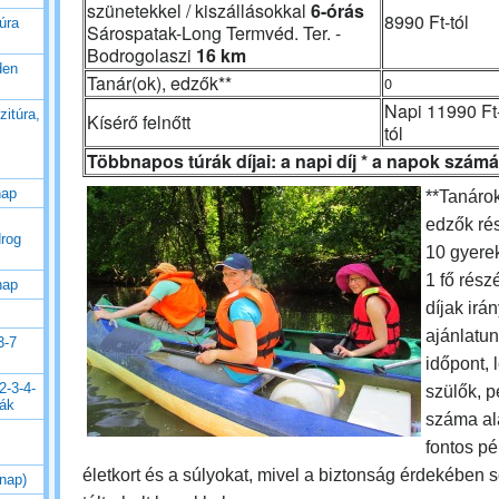
szünetekkel / kiszállásokkal
6-órás
8990 Ft-tól
úra
Sárospatak-Long Termvéd. Ter. -
Bodrogolaszi
16 km
den
Tanár(ok), edzők**
0
Napi 11990 Ft
zitúra,
Kísérő felnőtt
tól
Többnapos túrák díjai: a napi díj * a napok számá
nap
**Tanáro
edzők
ré
drog
10 gyere
1 fő rész
nap
díjak irá
ajánlatun
3-7
időpont, 
2-3-4-
szülők, 
rák
száma al
fontos pé
életkort és a súlyokat, mivel a biztonság érdekében
 nap)