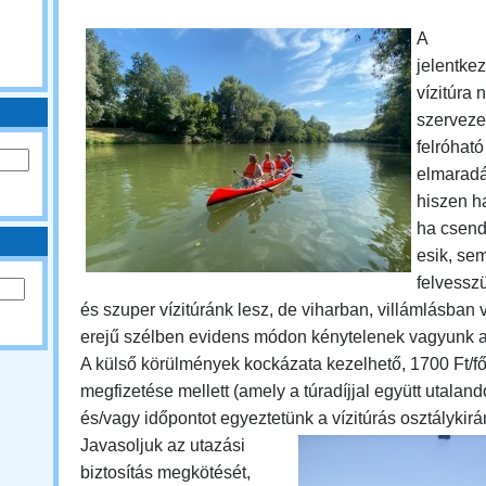
A
jelentkez
vízitúra
szerveze
felróható
elmaradá
hiszen h
ha csend
esik, se
felvessz
és szuper vízitúránk lesz, de viharban, villámlásban
erejű szélben evidens módon kénytelenek vagyunk a
A külső körülmények kockázata kezelhető, 1700 Ft/fő á
megfizetése mellett (amely a túradíjjal együtt utalandó
és/vagy időpontot egyeztetünk a vízitúrás osztálykir
Javasoljuk az utazási
biztosítás megkötését,