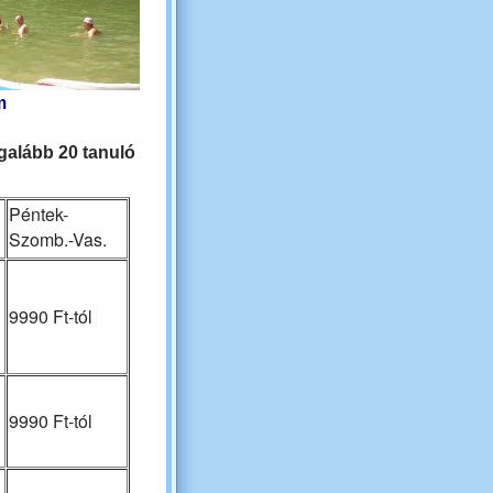
m
egalább 20 tanuló
Péntek-
Szomb.-Vas.
9990 Ft-tól
9990 Ft-tól