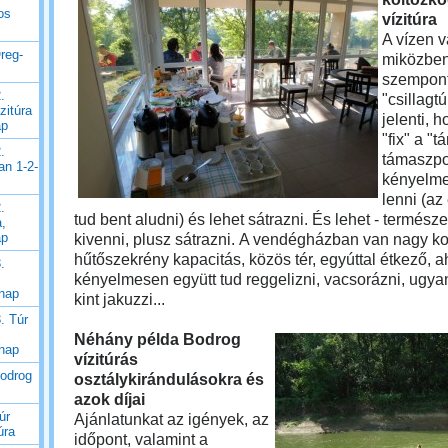
os
vízitúra
A vízen 
reg-
miközben
szempont
.
"csillagt
zitúra
jelenti, 
ap
"fix" a "
.
támaszpo
an 1-2-
kényelm
lenni (az
.
tud bent aludni) és lehet sátrazni. És lehet - termész
a,
ap
kivenni, plusz sátrazni.
A vendégházban van nagy kon
hűtőszekrény kapacitás, közös tér, egyúttal étkező, ah
.
kényelmesen együtt tud reggelizni, vacsorázni, ugyani
 nap
kint jakuzzi...
. Túr
Néhány példa Bodrog
 nap
vízitúrás
Bodrog
osztálykirándulásokra és
azok díjai
úr
Ajánlatunkat az igények, az
úra
időpont, valamint a