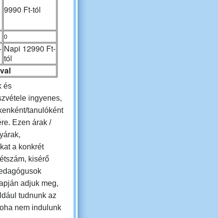
9990 Ft-tól
0
-
Napi 12990 Ft-
tól
val
k és
szvétele
ingyenes,
kenként/tanulóként
ére. Ezen árak /
nyárak,
kat a konkrét
létszám, kisérő
pedagógusok
apján adjuk meg,
ldául tudnunk az
 soha nem indulunk