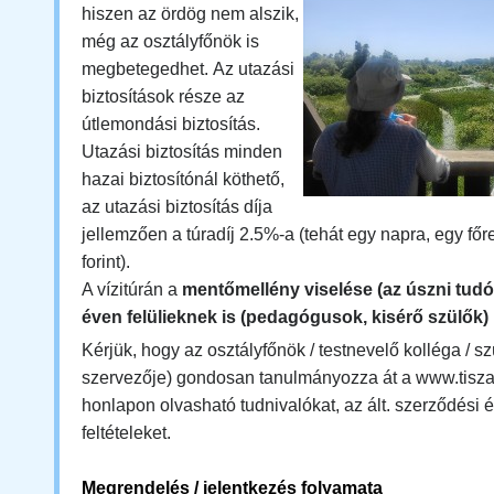
hiszen az ördög nem alszik,
még az osztályfőnök is
megbetegedhet. Az utazási
biztosítások része az
útlemondási biztosítás.
Utazási biztosítás minden
hazai biztosítónál köthető,
az utazási biztosítás díja
jellemzően a túradíj 2.5%-a (tehát egy napra, egy fő
forint).
A vízitúrán a
mentőmellény viselése (az úszni tudó
éven felülieknek is (pedagógusok, kisérő szülők)
Kérjük, hogy az osztályfőnök / testnevelő kolléga / szü
szervezője) gondosan tanulmányozza át a www.tiszat
honlapon olvasható tudnivalókat, az ált. szerződési é
feltételeket.
Megrendelés / jelentkezés folyamata