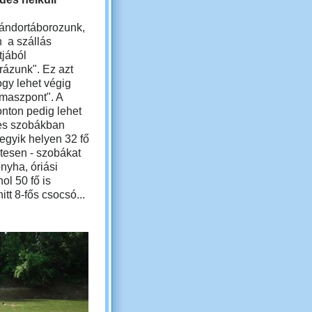
vándortáborozunk,
 a szállás
jából
úrázunk". Ez azt
hogy lehet végig
támaszpont". A
nton pedig lehet
es szobákban
 egyik helyen 32 fő
etesen - szobákat
yha, óriási
ol 50 fő is
tt 8-fős csocsó...