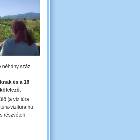
re néhány száz
knak és a 18
 kötelező.
lő (a vízitúra
ura-vizitura.hu
s részvételi