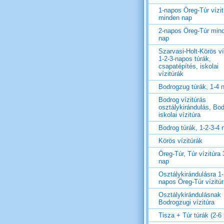
1-napos Öreg-Túr vízit
minden nap
2-napos Öreg-Túr min
nap
Szarvasi-Holt-Körös ví
1-2-3-napos túrák,
csapatépítés, iskolai
vízitúrák
Bodrogzug túrák, 1-4 
Bodrog vízitúrás
osztálykirándulás, Bo
iskolai vízitúra
Bodrog túrák, 1-2-3-4 
Körös vízitúrák
Öreg-Túr, Túr vízitúra 
nap
Osztálykirándulásra 1-
napos Öreg-Túr vízitú
Osztálykirándulásnak
Bodrogzugi vízitúra
Tisza + Túr túrák (2-6