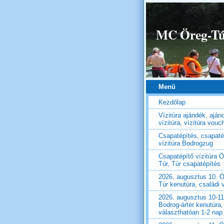
MC Öreg-Túr
Menü
Kezdőlap
Vízitúra ajándék, aján
vízitúra, vízitúra vouc
Csapatépítés, csapaté
vízitúra Bodrogzug
Csapatépítő vízitúra Ö
Túr, Túr csapatépítés
2026. augusztus 10. Ö
Túr kenutúra, családi v
2026. augusztus 10-11
Bodrog-ártér kenutúra,
választhatóan 1-2 nap