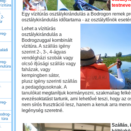
reg-
testneve
ízitúra
.
Egy vízitúrás osztálykirándulás a Bodrogon remek p
 2-
osztálykirándulás időtartama - az osztályfőnök esetén
úr
Lehet a vízitúrás
reg-
osztálykirándulás a
Bodrogzuggal kombinált
vízitúra.
A szállás igény
aládi
szerint 2-, 3-, 4-ágyas
vendégházi szobák vagy
reg-
olcsó ifjúsági szállás vagy
enutúra
faházak, vagy
kempingben sátor,
plusz igény szerinti szállás
.
a pedagógusoknak.
A
tanulókat
megtanítjuk kormányozni, szakmailag felké
evezésoktatást tartunk, ami lehetővé teszi, hogy az o
reg-
nem sírós frusztráció lesz, hanem a kenuk arra menn
legénység szeretné.
odrog-
 túra
Szállás,
.
költözkö