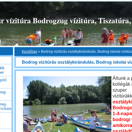
 vízitúra Bodrogzug vízitúra, Tiszatúra,
Kezdőlap
»
Bodrog vízitúrás osztálykirándulás, Bodrog iskolai vízitúr
Bodrog vízitúrás osztálykirándulás, Bodrog iskolai ví
dék
her
Állunk a
pítő
kollégák
szuper
reg-
vízitúrák
osztályk
reg-
Bodrogo
ízitúra
1-4-nap
.
bodrogi v
amikorra
osztályf