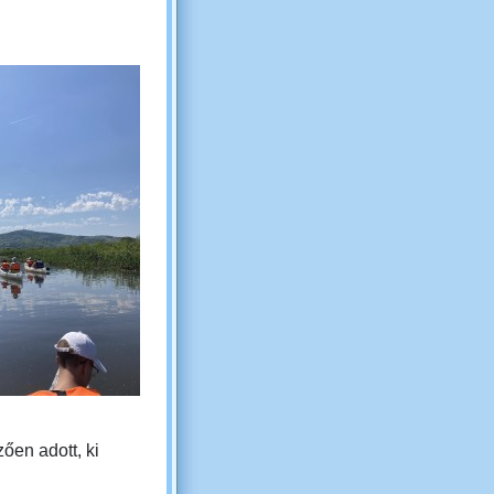
ően adott, ki