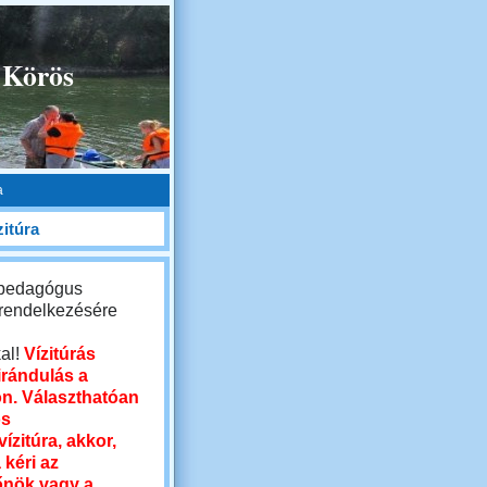
 Körös
a
zitúra
 pedagógus
 rendelkezésére
kal!
Vízitúrás
irándulás a
n. Választhatóan
os
ízitúra, akkor,
 kéri az
őnök vagy a