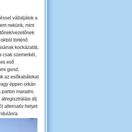
éssel vállaljátok a
 nem nekünk, mint
tőnek/vezetőnek
 okból történő
sának kockázatát,
a csak szemerkél,
es eső
mmi gond,
ük az esőkabátokat
 vagy éppen orkán
 parton maradni.
tregisztrálási díj
) alternatív helyet
ándulásra.