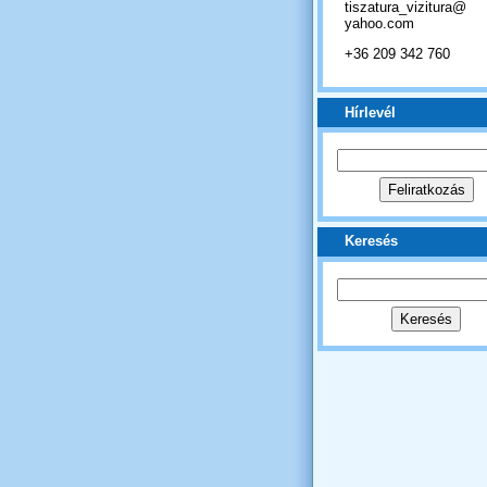
tiszatura_vizitura@
yahoo.com
+36 209 342 760
Hírlevél
Keresés