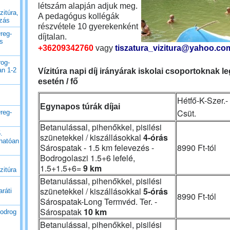
létszám alapján adjuk meg.
zitúra,
A pedagógus kollégák
uzás
részvétele 10 gyerekenként
reg-
díjtalan.
es
+36209342760
vagy
tiszatura_vizitura@yahoo.co
rog-
an 1-2
Vízitúra napi díj irányárak iskolai csoportoknak l
esetén / fő
Hétfő-K-Szer.-
Egynapos túrák díjai
Csüt.
reg-
Betanulással, pihenőkkel, pisilési
.
szünetekkel / kiszállásokkal
4-órás
thatóan
Sárospatak - 1.5 km felevezés -
8990 Ft-tól
Bodrogolaszi 1.5+6 lefelé,
1.5+1.5+6=
9 km
zitúra
Betanulással, pihenőkkel, pisilési
szünetekkel / kiszállásokkal
5-órás
ráti
8990 Ft-tól
Sárospatak-Long Termvéd. Ter. -
Sárospatak
10 km
Bodrog
Betanulással, pihenőkkel, pisilési