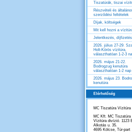
Tiszatúrák, tiszai vízi
Részvételi és általáno
szerződési feltételek
Díjak, költségek
Mit kell hozni a vízitú
Jelentkezés, díjfizetés
2026. július 27-29. Sza
Holt-Körös vízitúra,
választhatóan 1-2-3 n
2026. május 21-22.
Bodrogzug kenutúra
választhatóan 1-2 nap
2026. május 23. Bodr
kenutúra
Elérhetőség
MC Tiszatúra Vízitúra
MC Kft. MC Tiszatúra
Vízitúra divízió. 1123 
Alkotás u. 35.
4695 Kölcse, Túr-part