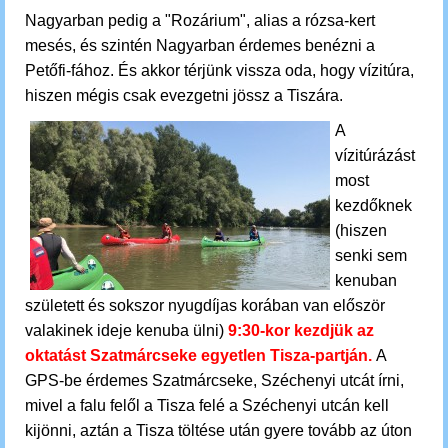
Nagyarban pedig a "Rozárium", alias a rózsa-kert
mesés, és szintén Nagyarban érdemes benézni a
Petőfi-fához. És akkor térjünk vissza oda, hogy vízitúra,
hiszen mégis csak evezgetni jössz a Tiszára.
A
vízitúrázást
most
kezdőknek
(hiszen
senki sem
kenuban
született és sokszor nyugdíjas korában van először
valakinek ideje kenuba ülni)
9:30-kor kezdjük az
oktatást Szatmárcseke egyetlen Tisza-partján.
A
GPS-be érdemes Szatmárcseke, Széchenyi utcát írni,
mivel a falu felől a Tisza felé a Széchenyi utcán kell
kijönni, aztán a Tisza töltése után gyere tovább az úton