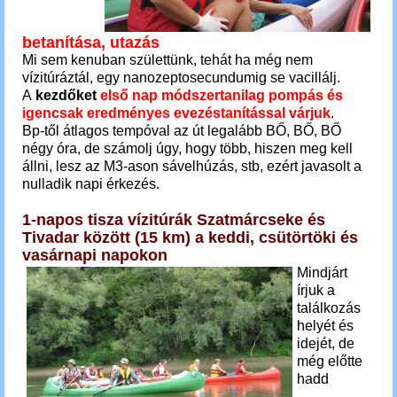
betanítása, utazás
Mi sem kenuban születtünk, tehát ha még nem
vízitúráztál, egy nanozeptosecundumig se vacillálj.
A
kezdőket
első nap módszertanilag pompás és
igencsak eredményes evezéstanítással várjuk
.
Bp-től átlagos tempóval az út legalább BŐ, BŐ, BŐ
négy óra, de számolj úgy, hogy több, hiszen meg kell
állni, lesz az M3-ason sávelhúzás, stb, ezért javasolt a
nulladik napi érkezés.
1-napos tisza vízitúrák Szatmárcseke és
Tivadar között (15 km) a keddi, csütörtöki és
vasárnapi napokon
Mindjárt
írjuk a
találkozás
helyét és
idejét, de
még előtte
hadd