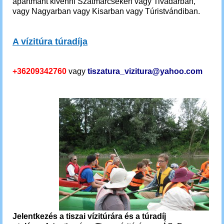
apartmant kivenni Szatmárcsekén vagy Tivadarban,
vagy Nagyarban vagy Kisarban vagy
Túristvándiban.
A vízitúra túradíja
+36209342760
vagy
tiszatura_vizitura@yahoo.com
Jelentkezés a tiszai vízitúrára és a túradíj