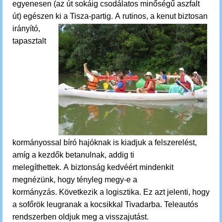
egyenesen (az út sokáig csodálatos minőségű aszfalt
út) egészen ki a Tisza-partig.
A rutinos, a kenut biztosan
irányító,
tapasztalt
kormányossal bíró hajóknak is kiadjuk a felszerelést,
amíg a kezdők betanulnak, addig ti
melegíthettek.
A biztonság kedvéért mindenkit
megnézünk, hogy tényleg megy-e a
kormányzás.
Következik a logisztika. Ez azt jelenti, hogy
a sofőrök leugranak a kocsikkal Tivadarba. Teleautós
rendszerben oldjuk meg a visszajutást.