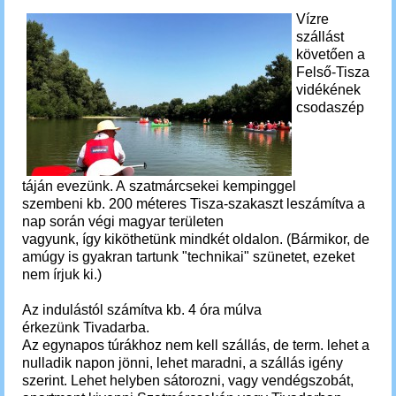
Vízre
szállást
követően a
Felső-Tisza
vidékének
csodaszép
táján evezünk. A szatmárcsekei kempinggel
szembeni kb. 200 méteres Tisza-szakaszt leszámítva a
nap során végi magyar területen
vagyunk, így kiköthetünk mindkét oldalon. (Bármikor, de
amúgy is gyakran tartunk "technikai" szünetet, ezeket
nem írjuk ki.)
Az indulástól számítva kb. 4 óra múlva
érkezünk Tivadarba.
Az egynapos túrákhoz nem kell szállás, de term. lehet a
nulladik napon jönni, lehet maradni, a szállás igény
szerint. Lehet helyben sátorozni, vagy vendégszobát,