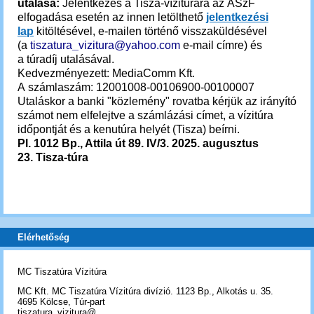
utalása:
Jelentkezés a Tisza-vízitúrára az ÁSzF
elfogadása esetén az innen letölthető
jelentkezési
lap
kitöltésével, e-mailen történő visszaküldésével
(a
tiszatura
_
vizitura@yahoo.com
e-mail címre) és
a túradíj utalásával.
Kedvezményezett: MediaComm Kft.
A számlaszám: 12001008-00106900-00100007
Utaláskor a banki "közlemény" rovatba kérjük az irányító
számot nem elfelejtve a számlázási címet, a vízitúra
időpontját és a kenutúra helyét (Tisza) beírni.
Pl. 1012 Bp., Attila út 89. IV/3.
2025. augusztus
23.
Tisza-túra
Elérhetőség
MC Tiszatúra Vízitúra
MC Kft. MC Tiszatúra Vízitúra divízió. 1123 Bp., Alkotás u. 35.
4695 Kölcse, Túr-part
tiszatura_vizitura@