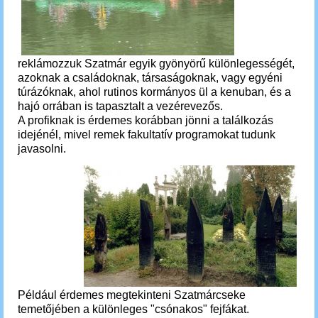
reklámozzuk Szatmár egyik gyönyörű különlegességét,
azoknak a családoknak, társaságoknak, vagy egyéni
túrázóknak, ahol rutinos kormányos ül a kenuban, és a
hajó orrában is tapasztalt a vezérevezős.
A profiknak is é
rdemes korábban jönni a találkozás
idejénél, mivel remek fakultatív programokat tudunk
javasolni.
Például érdemes megtekinteni Szatmárcseke
temetőjében a különleges "csónakos" fejfákat.