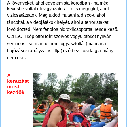
A fövenyeket, ahol egyetemista korodban - ha még
kevésbé voltál elővigyázatos - Te is megégtél, ahol
vízicsatáztatok.
Meg tudod mutatni a
disco-t, ahol
táncoltál, a videójátékok helyét, ahol a terroristákat
lövöldözted.
Nem fenolos hidroxilcsoporttal rendelkező,
C2H5OH képlettel leírt szerves vegyületeket nyilván
sem most, sem anno nem fogyasztottál (ma már a
hajózási szabályzat is tiltja) ezért ez nosztalgia-hiányt
nem okoz.
A
kenuzást
most
kezdők