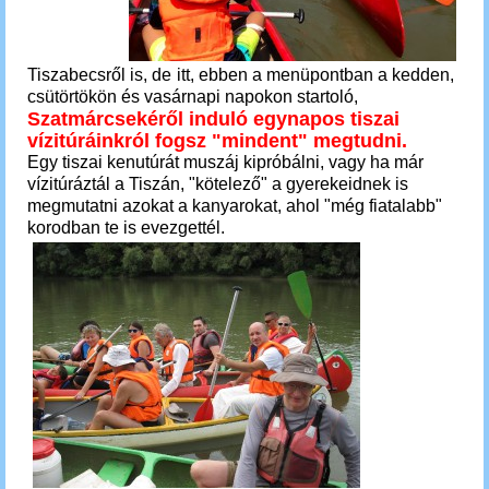
Tiszabecsről is, de
itt, ebben a menüpontban a kedden,
csütörtökön és vasárnapi napokon startoló,
Szatmárcsekéről induló egynapos tiszai
vízitúráinkról fogsz "mindent"
megtudni.
Egy tiszai kenutúrát muszáj kipróbálni, vagy ha már
vízitúráztál a Tiszán, "kötelező" a gyerekeidnek is
megmutatni azokat a kanyarokat, ahol "még fiatalabb"
korodban te is evezgettél.