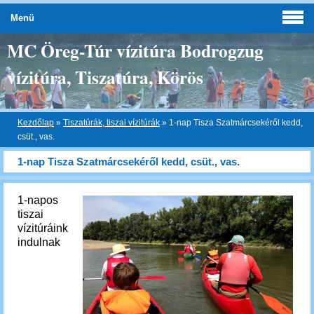
Menü
MC Öreg-Túr vízitúra Bodrogzug
vízitúra, Tiszatúra, Körös
Kezdőlap
»
Tiszatúrák, tiszai vízitúrák
»
1-nap Tisza Szatmárcsekéről kedd,
csüt., vas.
1-nap Tisza Szatmárcsekéről kedd, csüt., vas.
1-napos
tiszai
vízitúráink
indulnak