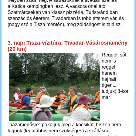
helyben száll meg. A
sátrasoknak a tivadari szállás
a Katica kempingben lesz.
A vacsora önellátó.
Szatmárcsekén van klassz pizzéria, Túristvándiban
szenzációs étterem, Tivadarban is több étterem vár, és
(nagy szó a Tisza mentén), még zöldségest is találsz.
3. napi Tisza-vízitúra: Tivadar-Vásárosnamény
(20 km)
Reggel, sőt,
nem is
reggel,
hanem
hajnali
(igen....
tudjuk) 8-kor
már
"hazamenősre" pakoljuk meg a kocsikat, hiszen nem
fogunk (legalábbis nem szükséges) a szállásra