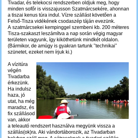
Tivadar, és telekocsi rendszerben oldjuk meg, hogy
minden sofőr is visszajusson Szatmárcsekére, ahonnan
a tiszai kenus túra indul.
Vízre szállást követően a
Felső-Tisza vidékének csodaszép táján evezünk.
A szatmárcsekei kempinggel szembeni kb. 200 méteres
Tisza-szakaszt leszámítva a nap során végig magyar
területen vagyunk, így kiköthetünk mindkét oldalon.
(Bármikor, de amúgy is gyakran tartunk "technikai"
szünetet, ezeket nem írjuk ki.)
A vízitúra
végén
Tivadarba
érkezünk.
Ha indulsz
haza, jó
utat, ha még
maradsz, és
fix szállásod
van, akkor
a
teleautó rendszert használva megyünk vissza a
szállás(ok)ra. Aki vándortáborozik, az Tivadarban