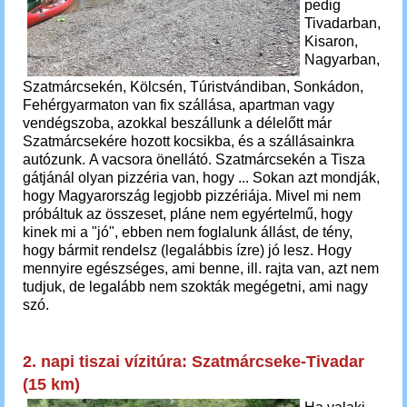
pedig
Tivadarban,
Kisaron,
Nagyarban,
Szatmárcsekén, Kölcsén, Túristvándiban, Sonkádon,
Fehérgyarmaton van fix szállása, apartman vagy
vendégszoba, azokkal beszállunk a délelőtt már
Szatmárcsekére hozott kocsikba, és a szállásainkra
autózunk.
A vacsora önellátó. Szatmárcsekén a Tisza
gátjánál olyan pizzéria van, hogy ...
Sokan azt mondják,
hogy Magyarország legjobb pizzériája. Mivel mi nem
próbáltuk az összeset, pláne nem egyértelmű, hogy
kinek mi a "jó", ebben nem foglalunk állást, de tény,
hogy bármit rendelsz (legalábbis ízre) jó lesz. Hogy
mennyire egészséges, ami benne, ill. rajta van, azt nem
tudjuk, de legalább nem szokták megégetni, ami nagy
szó.
2. napi tiszai vízitúra: Szatmárcseke-Tivadar
(15 km)