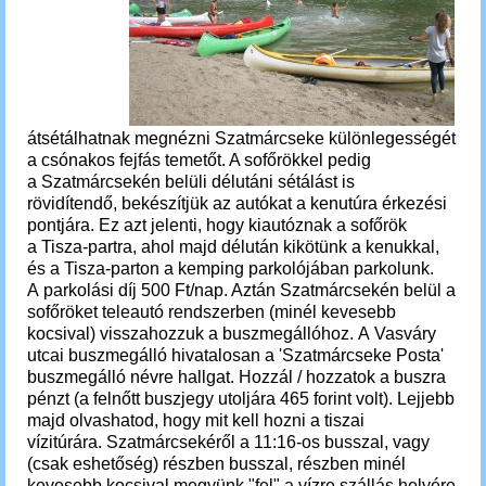
átsétálhatnak megnézni Szatmárcseke különlegességét
a csónakos fejfás temetőt. A sofőrökkel pedig
a Szatmárcsekén belüli délutáni sétálást is
rövidítendő, bekészítjük az autókat a kenutúra érkezési
pontjára. Ez azt jelenti, hogy kiautóznak a sofőrök
a Tisza-partra, ahol majd délután kikötünk a kenukkal,
és a Tisza-parton a kemping parkolójában parkolunk.
A parkolási díj 500 Ft/nap. Aztán Szatmárcsekén belül a
sofőröket teleautó rendszerben (minél kevesebb
kocsival) visszahozzuk a buszmegállóhoz. A
Vasváry
utcai buszmegálló hivatalosan a 'Szatmárcseke Posta'
buszmegálló névre hallgat. Hozzál / hozzatok a buszra
pénzt (a felnőtt buszjegy utoljára 465 forint volt). Lejjebb
majd olvashatod, hogy mit kell hozni a tiszai
vízitúrára.
Szatmárcsekéről a 11:16-os busszal, vagy
(csak eshetőség) részben busszal, részben minél
kevesebb kocsival megyünk "fel" a vízre szállás helyére