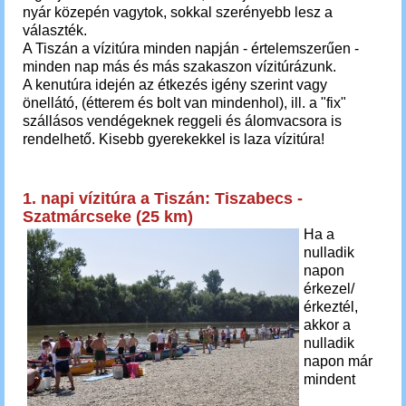
nyár közepén vagytok, sokkal szerényebb lesz a
választék.
A Tiszán a vízitúra minden napján - értelemszerűen -
minden nap más és más szakaszon vízitúrázunk.
A kenutúra idején az étkezés igény szerint vagy
önellátó, (étterem és bolt van mindenhol), ill. a "fix"
szállásos vendégeknek reggeli és álomvacsora is
rendelhető. Kisebb gyerekekkel is laza vízitúra!
1. napi vízitúra a Tiszán: Tiszabecs -
Szatmárcseke (25 km)
Ha a
nulladik
napon
érkezel/
érkeztél,
akkor a
nulladik
napon már
mindent