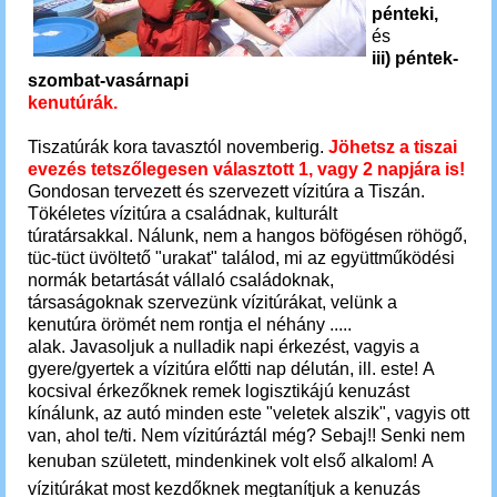
pénteki,
és
iii)
péntek-
szombat-vasárnapi
kenutúrák.
Tiszatúrák kora tavasztól novemberig.
Jöhetsz a tiszai
evezés tetszőlegesen választott 1, vagy 2 napjára is!
Gondosan tervezett és szervezett vízitúra a Tiszán.
Tökéletes vízitúra a családnak, kulturált
túratársakkal.
Nálunk, nem a hangos böfögésen röhögő,
tüc-tüct üvöltető "urakat" találod, mi az együttműködési
normák betartását vállaló családoknak,
társaságoknak szervezünk vízitúrákat, velünk a
kenutúra örömét nem rontja el néhány .....
alak.
Javasoljuk a nulladik napi érkezést, vagyis a
gyere/gyertek a vízitúra előtti nap délután, ill. este! A
kocsival érkezőknek remek logisztikájú kenuzást
kínálunk, az autó minden este "veletek alszik", vagyis ott
van, ahol te/ti.
Nem vízitúráztál még? Sebaj!!
Senki nem
kenuban született, mindenkinek volt első alkalom!
A
vízitúrákat most kezdőknek megtanítjuk a kenuzás