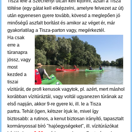
Tisza felé a Széchenyi utcán kell kijönni, aztán a Tisza
töltése (egy gátat kell elképzelni, amelyre felvezet az út)
után egyenesen gyere tovább, kövesd a meglepően jó
minőségű aszfalt borítást és amikor az véget ér, már
gyakorlatilag a Tisza-parton vagy, megérkeztél.
Ha csak
erre a
túranapra
jössz, vagy
most
kezded a
tiszai
vízitúrát, de profi kenusok vagytok, pl. azért, mert máshol
korábban vízitúráztál, vagy voltál ugyanezen túrának az
első napján, akkor 9-re gyere ki, ill. le a Tisza
partra.
Tehát (igen, kétszer írjuk le, mivel így
biztosabb:
a rutinos, a kenut biztosan irányító, tapasztalt
kormányossal bíró "hajóegységeket", ill. vízitúrázókat