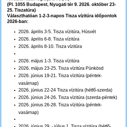
(Pl. 1055 Budapest, Nyugati tér 9. 2026.
október 23-
25. Tiszatúra)
Választhatóan 1-2-3-napos Tisza vízitúra időpontok
2026-ban:
2026.
április 3-5
. Tisza
vízitúra, Húsvét
2026.
április 6-8
. Tisza vízitúra
2026.
április 8-10
. Tisza vízitúra
2026.
május 1-3
. Tisza
vízitúra
2026. május
23-25
. Tisza vízitúra Pünkösd
2026.
június 19-21
. Tisza
vízitúra (péntek-
vasárnap)
2026.
június 22-24
Tisza
vízitúra (hétfő-szerda)
2026.
június 24-26
. Tisza
vízitúra (szerda-péntek)
2026.
június 26-28
. Tisza
vízitúra (péntek-
vasárnap)
2026.
június 29. - július 1.
Tisza
vízitúra (hétfő-