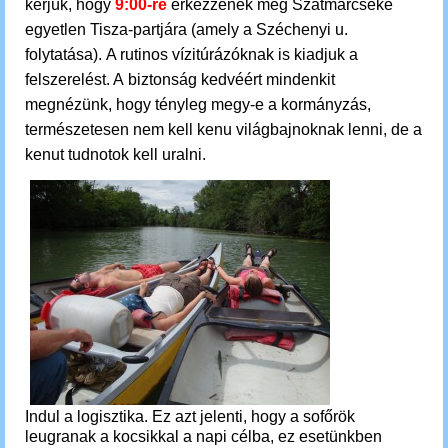
kérjük, hogy
9:00-re
érkezzenek meg Szatmárcseke
egyetlen Tisza-partjára (amely a Széchenyi u.
folytatása).
A rutinos vízitúrázóknak is kiadjuk a
felszerelést. A biztonság kedvéért mindenkit
megnézünk, hogy tényleg megy-e a kormányzás,
természetesen nem kell kenu világbajnoknak lenni, de a
kenut tudnotok kell uralni.
Indul a logisztika. Ez azt jelenti, hogy a sofőrök
leugranak a kocsikkal a napi célba, ez esetünkben