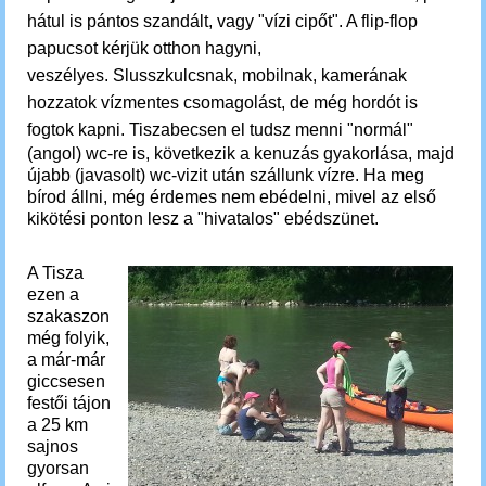
hátul is pántos szandált, vagy "vízi cipőt". A flip-flop
papucsot kérjük otthon hagyni,
veszélyes. Slusszkulcsnak, mobilnak, kamerának
hozzatok vízmentes csomagolást, de még hordót is
fogtok kapni.
Tiszabecsen el tudsz menni "normál"
(angol) wc-re is, következik a kenuzás gyakorlása, majd
újabb (javasolt) wc-vizit után szállunk
vízre
. Ha meg
bírod állni, még érdemes nem ebédelni, mivel az első
kikötési ponton lesz a "hivatalos" ebédszünet.
A Tisza
ezen a
szakaszon
még folyik,
a már-már
giccsesen
festői tájon
a 25 km
sajnos
gyorsan