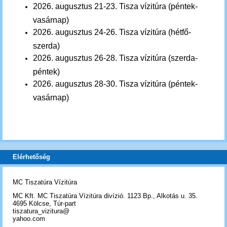
2026. augusztus 21-23.
Tisza vízitúra
(péntek-
vasárnap)
2026.
auguszt
us 24-26
.
Tisza vízitúra
(hétfő-
szerda)
2026. augusztus 26-28.
Tisza vízitúra
(szerda-
péntek)
2026. augusztus 28-30.
Tisza vízitúra
(péntek-
vasárnap)
Elérhetőség
MC Tiszatúra Vízitúra
MC Kft. MC Tiszatúra Vízitúra divízió. 1123 Bp., Alkotás u. 35.
4695 Kölcse, Túr-part
tiszatura_vizitura@
yahoo.com