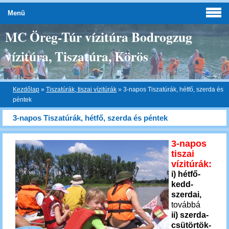
Menü
MC Öreg-Túr vízitúra Bodrogzug
vízitúra, Tiszatúra, Körös
Kezdőlap
»
Tiszatúrák, tiszai vízitúrák
»
3-napos Tiszatúrák, hétfő, szerda és
péntek
3-napos Tiszatúrák, hétfő, szerda és péntek
3-napos
tiszai
vízitúrák:
i) hétfő-
kedd-
szerdai,
továbbá
ii) szerda-
csütörtök-