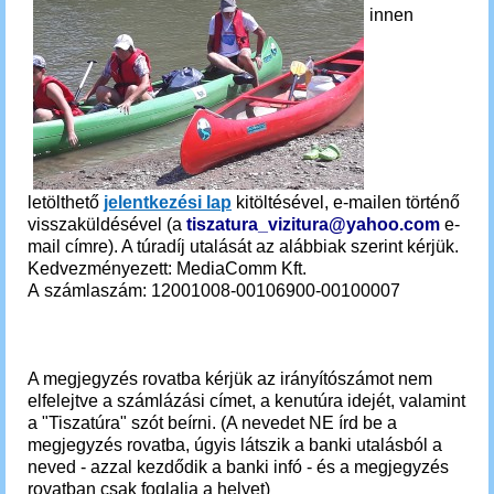
innen
letölthető
jelentkezési lap
kitöltésével, e-mailen történő
visszaküldésével (a
tiszatura_vizitura@yahoo.com
e-
mail címre). A túradíj utalását az alábbiak szerint kérjük.
Kedvezményezett: MediaComm Kft.
A számlaszám: 12001008-00106900-00100007
A megjegyzés rovatba kérjük az irányítószámot nem
elfelejtve a számlázási címet, a kenutúra idejét, valamint
a "Tiszatúra" szót beírni. (A nevedet NE írd be a
megjegyzés rovatba, úgyis látszik a banki utalásból a
neved - azzal kezdődik a banki infó - és a megjegyzés
rovatban csak foglalja a helyet)