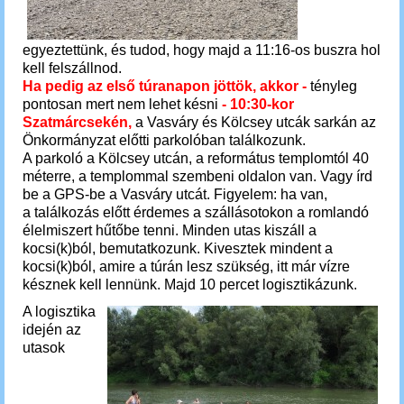
egyeztettünk, és tudod, hogy majd a 11:16-os buszra hol
kell felszállnod.
Ha pedig az első túranapon jöttök, akkor -
tényleg
pontosan mert nem lehet késni
- 10:30-kor
Szatmárcsekén,
a Vasváry és Kölcsey utcák sarkán az
Önkormányzat előtti parkolóban találkozunk.
A parkoló a Kölcsey utcán
, a református templomtól 40
méterre,
a templommal szembeni oldalon van. Vagy írd
be a GPS-be a Vasváry utcát. F
igyelem: ha van,
a találkozás előtt érdemes a szállásotokon a romlandó
élelmiszert hűtőbe tenni. Minden utas kiszáll a
kocsi(k)ból, bemutatkozunk. Kivesztek mindent a
kocsi(k)ból, amire a túrán lesz szükség,
itt m
ár vízre
késznek kell lennünk. Majd 10 percet logisztikázunk.
A logisztika
idején az
utasok