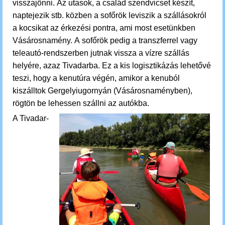
visszajönni.
Az utasok, a család
szendvicset készít,
naptejezik stb. közben a sofőrök leviszik
a szállásokról
a kocsikat
az érkezési pontra, ami most esetünkben
Vásárosnamény.
A sofőrök pedig a transzferrel vagy
teleautó-rendszerben jutnak vissza a vízre szállás
helyére, azaz Tivadarba. Ez a kis logisztikázás lehetővé
teszi, hogy a kenutúra végén, amikor a kenuból
kiszálltok Gergelyiugornyán (Vásárosnaményben),
rögtön be lehessen szállni az autókba.
A Tivadar-