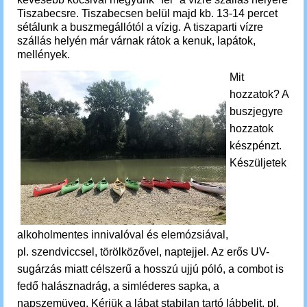
Tiszabecsre.
Tiszabecsen belül majd kb. 13-14 percet
sétálunk a buszmegállótól a vízig. A tiszaparti vízre
szállás helyén már várnak rátok a kenuk, lapátok,
mellények.
Mit
hozzatok? A
buszjegyre
hozzatok
készpénzt.
Készüljetek
alkoholmentes innivalóval és elemózsiával,
pl. szendviccsel, törölközővel, naptejjel. Az erős UV-
sugárzás miatt célszerű a hosszú ujjú póló, a combot is
fedő halásznadrág, a simléderes sapka, a
napszemüveg. Kérjük a lábat stabilan tartó lábbelit, pl.