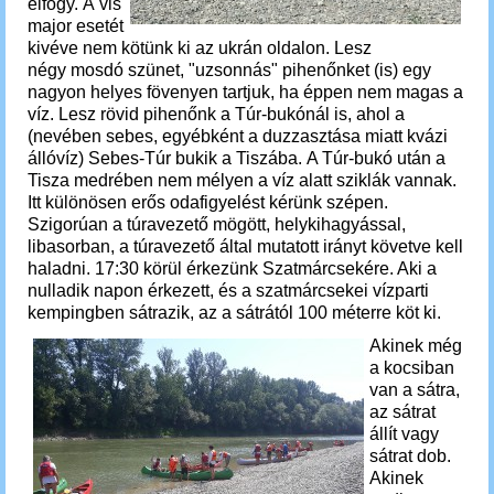
elfogy.
A vis
major esetét
kivéve nem kötünk ki az ukrán oldalon.
Lesz
négy mosdó szünet, "uzsonnás" pihenőnket (is) egy
nagyon helyes fövenyen tartjuk, ha éppen nem magas a
víz.
Lesz rövid pihenőnk a Túr-bukónál is, ahol a
(nevében sebes, egyébként a duzzasztása miatt kvázi
állóvíz) Sebes-Túr bukik a Tiszába.
A Túr-bukó után a
Tisza
medrében nem mélyen a víz alatt sziklák vannak.
Itt különösen erős odafigyelést kérünk szépen.
Szigorúan a túravezető mögött, helykihagyással,
libasorban, a túravezető által mutatott irányt követve kell
haladni.
17:30 körül érkezünk Szatmárcsekére. Aki a
nulladik napon érkezett, és a szatmárcsekei vízparti
kempingben sátrazik, az a sátrától 100 méterre köt ki.
Akinek még
a kocsiban
van a sátra,
az sátrat
állít vagy
sátrat dob.
Akinek