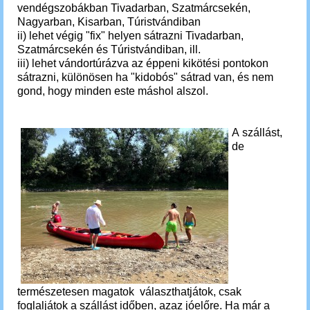
vendégszobákban Tivadarban, Szatmárcsekén,
Nagyarban, Kisarban, Túristvándiban
ii) lehet végig "fix" helyen sátrazni Tivadarban,
Szatmárcsekén és Túristvándiban, ill.
iii) lehet vándortúrázva az éppeni kikötési pontokon
sátrazni, különösen ha "kidobós" sátrad van, és nem
gond, hogy minden este máshol alszol.
A szállást,
de
természetesen magatok választhatjátok, csak
foglaljátok a szállást időben, azaz jóelőre. Ha már a