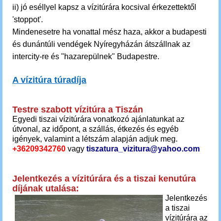
ii) jó eséllyel kapsz a vízitúrára kocsival érkezettektől
'stoppot'.
Mindenesetre ha vonattal mész haza, akkor a budapesti
és dunántúli vendégek Nyíregyházán átszállnak az
intercity-re és "hazarepülnek" Budapestre.
A vízitúra túradíja
Testre szabott vízitúra a Tiszán
Egyedi tiszai vízitúrára vonatkozó ajánlatunkat az
útvonal, az időpont, a szállás, étkezés és egyéb
igények, valamint a létszám alapján adjuk meg.
+36209342760
vagy
tiszatura_vizitura@yahoo.com
Jelentkezés a vízitúrára és a tiszai kenutúra
díjának utalása:
Jelentkezés
a tiszai
vízitúrára az