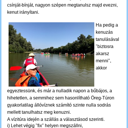
csínját-bínját, nagyon szépen megtanulsz majd evezni,
kenut irányítani.
Ha pedig a
kenuzás
tanulásával
"biztosra
akarsz
menni",
akkor
egyeztessünk, és már a nulladik napon a bűbájos, a
hihetetlen, a semmihez sem hasonlítható Öreg-Túron
gyakorlatilag állóvíznek számító szinte nulla sodrás
mellett tanulhatsz meg kenuzni.
A vízitúra idején a
szállás a választásod szerinti.
i) Lehet végig "fix" helyen megszállni,