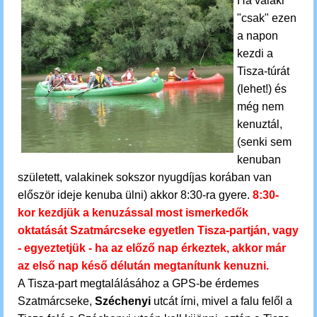
Ha
valaki
"csak" ezen
a napon
kezdi a
Tisza-túrát
(lehet!) és
még nem
kenuztál,
(senki sem
kenuban
született,
valakinek
sokszor nyugdíjas korában van
először ideje kenuba ülni) akkor 8:30-ra gyere.
8:30-
kor kezdjük a kenuzással most ismerkedők
oktatását Szatmárcseke egyetlen Tisza-partján, vagy
- egyeztetjük - ha az előző nap érkeztek, akkor már
az első nap késő délután megtanítunk kenuzni.
A Tisza-part megtalálásához a GPS-be érdemes
Szatmárcseke,
Széchenyi
utcát írni, mivel a falu felől a