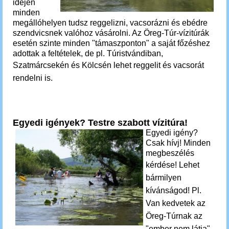
idején
minden
megállóhelyen tudsz reggelizni, vacsorázni és ebédre
szendvicsnek valóhoz vásárolni. Az Öreg-Túr-vízitúrák
esetén szinte minden "támaszponton" a saját főzéshez
adottak a feltételek, de pl. Túristvándiban,
Szatmárcsekén és Kölcsén
lehet reggelit és vacsorát
rendelni is.
Egyedi igények? Testre szabott vízitúra!
Egyedi igény?
Csak hívj! Minden
megbeszélés
kérdése!
Lehet
bármilyen
kívánságod! Pl.
Van kedvetek az
Öreg-Túrnak az
"ember nem látja"