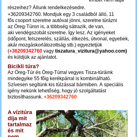
részeihez? Állunk rendelkezésedre.
+3620934276
0
.
Mondjuk egy 3 családból álló, 11
fős csoport szeretne autóval jönni, szeretne túrázni
az Öreg-Túron is, a többség sátrazik, de van,
aki vendégszobát szeretne. Így lesz. Az igényeket
(időpont, felszerelés, szállás, étkezés, útvonal, egyebek,
akár mozgáskorlátozottság stb.) egyeztetjük
(
+36209342760
vagy
tiszatura_vizitura@yahoo.com)
és küldjük az ajánlatot.
Bicikli túra?
Az Öreg-Túr és Öreg-Túrral vegyes Tisza-túráink
mindegyike
55 főig
kerékpárral is kombinálható.
Szívesen segítünk kis túlzással bármiben. A speciális
igény nekünk lehetőség, hogy jó szolgáltatást
biztosíthassunk.
+36209342760
A vízitúra
díja mit
tartalmaz
és mit
nem