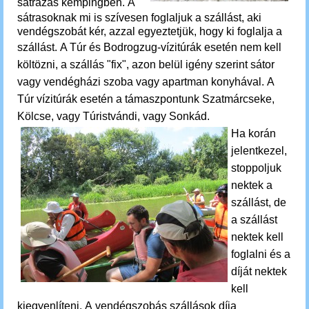
sátrazás kempingben.
A
sátrasoknak mi is szívesen foglaljuk a szállást, aki
vendégszobát kér, azzal egyeztetjük, hogy ki foglalja a
szállást.
A Túr és Bodrogzug-vízitúrák esetén nem kell
költözni,
a szállás "fix", azon belül igény szerint sátor
vagy vendégházi szoba vagy apartman konyhával.
A
Túr vízitúrák esetén a támaszpontunk Szatmárcseke,
Kölcse, vagy Túristvándi, vagy Sonkád.
Ha korán
jelentkezel,
stoppoljuk
nektek a
szállást, de
a szállást
nektek kell
foglalni és a
díját nektek
kell
kiegyenlíteni.
A vendégszobás szállások díja