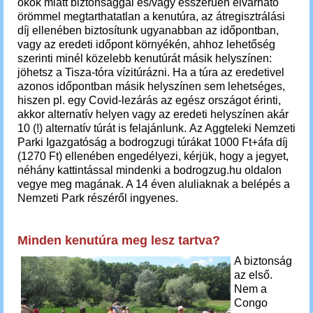
okok miatt biztonsággal és/vagy ésszerűen elvárható
örömmel megtarthatatlan a kenutúra, az átregisztrálási
díj ellenében biztosítunk ugyanabban az időpontban,
vagy az eredeti időpont környékén, ahhoz lehetőség
szerinti minél közelebb kenutúrát másik helyszínen:
jöhetsz a Tisza-tóra vízitúrázni. Ha a túra az eredetivel
azonos időpontban másik helyszínen sem lehetséges,
hiszen pl. egy Covid-lezárás az egész országot érinti,
akkor alternatív helyen vagy az eredeti helyszínen
akár
10 (!) alternatív túrát is felajánlunk. Az Aggteleki Nemzeti
Parki Igazgatóság a bodrogzugi túrákat 1000 Ft+áfa díj
(1270 Ft) ellenében engedélyezi, kérjük, hogy a jegyet,
néhány kattintással mindenki a bodrogzug.hu oldalon
vegye meg magának. A 14 éven aluliaknak a belépés a
Nemzeti Park részéről ingyenes.
Minden kenutúra meg lesz tartva?
A
biztonság
az első.
Nem a
Congo