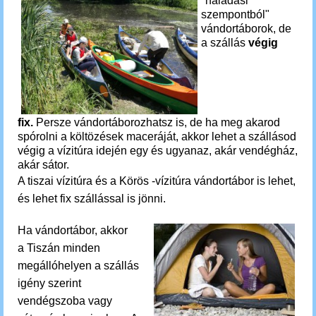
"haladási
szempontból"
vándortáborok, de
a szállás
végig
fix.
Persze vándortáborozhatsz is, de ha meg akarod
spórolni a költözések maceráját, akkor lehet a szállásod
végig a vízitúra idején egy és ugyanaz, akár vendégház,
akár sátor.
A tiszai vízitúra és a Körös -vízitúra vándortábor is lehet,
és lehet fix szállással is jönni.
Ha vándortábor, akkor
a Tiszán minden
megállóhelyen a szállás
igény szerint
vendégszoba vagy