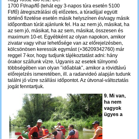
1700 Ft/nap/fő (tehát egy 3-napos túra esetén 5100
Ft/fő) átregisztrálási díj előzetes, a túradíjjal együtt
történő fizetése esetén másik helyszínen és/vagy másik
időpontban
túrát ajánlunk fel
. Ha az nem jó, másikat, ha
az sem jó, másikat, ha az sem, másikat,
összesen és
maximum 10-et.
Egyébként a
z olyan napokon, amikor
zivatar vagy vihar lehetősége van az előrejelzésben,
kölcsönösen keressük egymást (+36209342760) már
reggel 7-kor, hogy tudjunk tájékoztatást adni: hány
órakor szállunk vízre. Ugyanis az esetek túlnyomó
többségében van olyan "időablak", amikor a rövidtávú
előrejelzés ismeretében, ill. a radarvideó alapján tudunk
találni jó vízre szállási időpontot. Az útvonal-változtatás
jogát fenntartjuk.
9. Mi van,
ha nem
vagyok
ügyes a