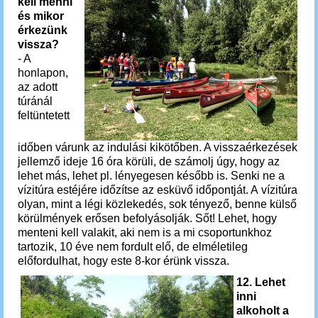
kell menni
és mikor
érkezünk
vissza?
- A
honlapon,
az adott
túránál
feltüntetett
időben várunk az indulási kikötőben. A visszaérkezések
jellemző ideje 16 óra körüli, de számolj úgy, hogy az
lehet más, lehet pl. lényegesen később is. Senki ne a
vízitúra estéjére időzítse az esküvő időpontját. A vízitúra
olyan, mint a légi közlekedés, sok tényező, benne külső
körülmények erősen befolyásolják. Sőt! Lehet, hogy
menteni kell valakit, aki nem is a mi csoportunkhoz
tartozik, 10 éve nem fordult elő, de elméletileg
előfordulhat, hogy este 8-kor érünk vissza.
12. Lehet
inni
alkoholt a