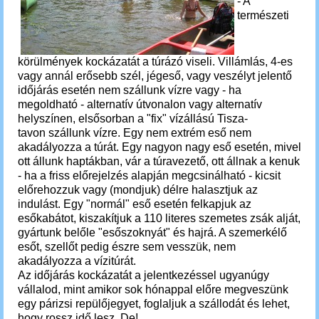
-
A
természeti
körülmények kockázatát a túrázó viseli.
Villámlás, 4-es
vagy annál erősebb szél, jégeső, vagy veszélyt jelentő
időjárás esetén nem szállunk vízre vagy
- ha
megoldható - alternatív útvonalon vagy alternatív
helyszínen, elsősorban a "fix" vízállású Tisza-
tavon szállunk vízre. Egy nem extrém eső nem
akadályozza a túrát.
Egy nagyon nagy eső esetén, mivel
ott állunk haptákban, vár a túravezető, ott állnak a kenuk
- ha a friss előrejelzés alapján megcsinálható - kicsit
előrehozzuk vagy (mondjuk) délre halasztjuk az
indulást. Egy "normál" eső esetén felkapjuk az
esőkabátot, kiszakítjuk a 110 literes szemetes zsák alját,
gyártunk belőle "esőszoknyát" és hajrá. A szemerkélő
esőt, szellőt pedig észre sem vesszük, nem
akadályozza a vízitúrát.
Az időjárás kockázatát a jelentkezéssel ugyanúgy
vállalod, mint amikor sok hónappal előre megveszünk
egy párizsi repülőjegyet, foglaljuk a szállodát és lehet,
hogy rossz idő lesz. De!