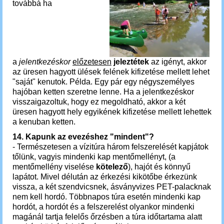
továbbá ha
a
jelentkezéskor
előzetesen
jeleztétek
az igényt, akkor
az üresen hagyott ülések felének kifizetése mellett lehet
"saját" kenutok. Példa. Egy pár egy négyszemélyes
hajóban ketten szeretne lenne. Ha a jelentkezéskor
visszaigazoltuk, hogy ez megoldható, akkor a két
üresen hagyott hely egyikének kifizetése mellett lehettek
a kenuban ketten.
14. Kapunk az evezéshez "mindent"?
- Természetesen a vízitúra három felszerelését kapjátok
tőlünk, vagyis mindenki kap mentőmellényt, (a
mentőmellény viselése
kötelező
), hajót és könnyű
lapátot. Mivel délután az érkezési kikötőbe érkezünk
vissza, a két szendvicsnek, ásványvizes PET-palacknak
nem kell hordó. Többnapos túra esetén mindenki kap
hordót, a hordót és a felszerelést olyankor mindenki
magánál tartja felelős őrzésben a túra időtartama alatt