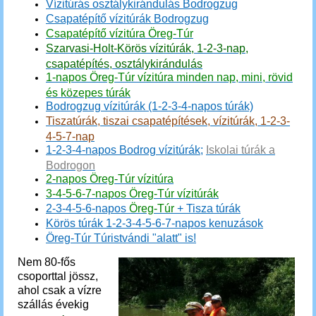
Vízitúrás osztálykirándulás Bodrogzug
Csapatépítő vízitúrák Bodrogzug
Csapatépítő vízitúra Öreg-Túr
Szarvasi-Holt-Körös vízitúrák, 1-2-3-nap,
csapatépítés, osztálykirándulás
1-napos Öreg-Túr vízitúra minden nap, mini, rövid
és közepes túrák
Bodrogzug vízitúrák (1-2-3-4-napos túrák)
Tiszatúrák, tiszai csapatépítések, vízitúrák, 1-2-3-
4-5-7-nap
1-2-3-4-napos Bodrog vízitúrák;
Iskolai túrák a
Bodrogon
2-napos Öreg-Túr vízitúra
3-4-5-6-7-napos Öreg-Túr vízitúrák
2-3-4-5-6-napos
Öreg-Túr
+ Tisza túrák
Körös túrák 1-2-3-4-5-6-7-napos kenuzások
Öreg-Túr Túristvándi "alatt" is
!
Nem 80-fős
csoporttal jössz,
ahol csak a vízre
szállás évekig