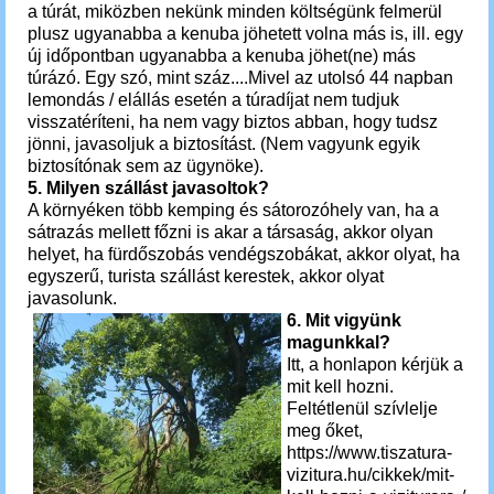
a túrát, miközben nekünk minden költségünk felmerül
plusz ugyanabba a kenuba jöhetett volna más is, ill. egy
új időpontban ugyanabba a kenuba jöhet(ne) más
túrázó. Egy szó, mint száz....Mivel az utolsó 44 napban
lemondás / elállá
s esetén a túradíjat nem tudjuk
visszatéríteni, ha nem vagy biztos abban, hogy tudsz
jönni, javasoljuk a biztosítást. (Nem vagyunk egyik
biztosítónak sem az ügynöke).
5. Milyen szállást javasoltok?
A környéken több kemping és sátorozóhely van, ha a
sátrazás mellett főzni is akar a társaság, akkor olyan
helyet, ha fürdőszobás vendégszobákat, akkor olyat, ha
egyszerű, turista szállást kerestek, akkor olyat
javasolunk.
6. Mit vigyünk
magunkkal?
Itt, a honlapon kérjük a
mit kell hozni.
Feltétlenül szívlelje
meg őket,
https://www.tiszatura-
vizitura.hu/cikkek/mit-