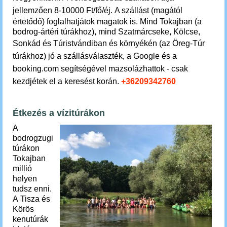
jellemzően 8-10
000 Ft/fő/éj. A szállást (magától
értetődő) foglalhatjátok magatok is. Mind Tokajban (a
bodrog-ártéri túrákhoz), mind Szatmárcseke, Kölcse,
Sonkád és
Túristvándiban és környékén (az Öreg-Túr
túrákhoz) jó a szállásválaszték,
a Google és a
booking.com segítségével mazsolázhattok - csak
kezdjétek el a keresést korán.
+36209342760
Étkezés a vízitúrákon
A
bodrogzugi
túrákon
Tokajban
millió
helyen
tudsz enni.
A Tisza és
Körös
kenutúrák