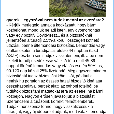
gyerek... egyszóval nem tudok menni az evezésre?
- Kérjük mérlegeld annak a kockázatát, hogy bármi
közbejöhet, mondjuk ne adj Isten, egy gyomorrontás
vagy egy pozitív Covid-teszt... és a biztosítóknál
jellemzően a túradíj 2.5%-a körüli összegért köthető
utazási, benne útlemondási biztosítás. Lemondás vagy
elállás
esetén a túradíjat az utolsó 44 napban (lásd
ÁSZF) részben sem tudjuk visszatéríteni, ill. a be nem
fizetett túradíj esedékessé válik. A
túra előtt 45-89
nappal történő lemondás vagy elállás esetén 50%-os,
90-120 nap között 25% fizetendő. Még egyszer: minden
biztosítónál tudsz biztosítást kötni, sőt, például a
netrisk.hu portálon az összes hazai biztosító kínálatát
összehasonlítva, percek alatt, az otthoni fotelból be
tudjátok biztosítani magatokat arra az esetre, ha bármi
közbejön. Nagyon erősen javasoljuk a biztosítást.
Szerencsére a túrázóink korrekt, felnőtt emberek.
Tudják: nonszensz lenne, hogy visszafizessük a
túradíjat, vagy új időpontot adjunk, mert valaki lemondja