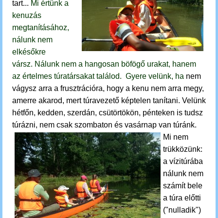
tart...
Mi értünk a
kenuzás
megtanításához,
nálunk nem
elkésőkre
vársz. Nálunk nem a hangosan böfögő urakat, hanem
az értelmes túratársakat találod. Gyere velünk, ha
nem
vágysz arra a frusztrációra, hogy a kenu nem arra megy,
amerre akarod, mert túravezető képtelen tanítani. Velünk
hétfőn, kedden, szerdán, csütörtökön, pénteken is tudsz
túrázni, nem csak szombaton és vasárnap van túránk.
Mi nem
trükközünk:
a vízitúrába
nálunk nem
számít bele
a túra előtti
("nulladik")