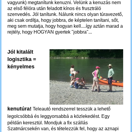
vagyunk) megtanítunk kenuzni. Velünk a kenuzás nem
az első félóra után feladott kínos és frusztráló
szenvedés.
Jól tanítunk. Nálunk nincs olyan túravezető,
aki csak ordítja, hogy jobbra, de képtelen tanítani, sőt,
meg sem mutatja, hogy hogyan kell....így aztán marad a
rejtély, hogy HOGYAN gyertek "jobbra"...
Jól kitalált
logisztika =
kényelmes
kenutúra!
Teleautó rendszerrel tesszük a lehető
legolcsóbbá és leggyorsabbá a közlekedést.
Egy
példán keresztül.
Mondjuk a fix szállás
Szatmárcsekén van, és tételezzük fel, hogy az aznapi