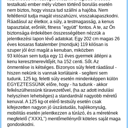
testalkatú ember mély vízben történő borulás esetén
nem biztos, hogy vissza tud szállni a hajóba. Nem
feltétlenül tudja magát visszahúzni, visszakapaszkodni.
Ráadásul az életkor, a súly, a testmagasság, a kenus
tapasztalat, erőnlét, fitness "együtt" fontos. A te, az Ön
biztonsága érdekében ö
sszességében nézzük a
jelentkezési lapon lévő adatokat.
Egy 202 cm magas 26
éves kosaras fiatalember (mondjuk) 119 kilósan is
szuper jól érzi magát a kenuban, miközben
93 kilósan sem tudja egy 11 éves gyermek átlépni a
kenu keresztmerevítőjét, ha 152 centi. Sőt. Az
önmentése is kétséges. Bizonyos súly felett ráadásul -
hiszen nekünk is vannak korlátaink -
segíteni sem
tudunk. 125 kg. feletti súly esetén mindenképpen külön
EGYEZTESSÜNK előre, hogy - ha tudunk - akkor
felkészülhessünk túravezetővel, (ha az adott indulási
helyszínen lehetséges) a standardnál nagyobb méretű
kenuval. A 125 kg-ot elérő testsúly esetén csak
kifejezetten nagyon jó úszástudás, hajlékonyság,
mobilitás esetén jelentkezzen a túrázó, és a méretének
megfelelő ("XXXL") mentőmellényről köteles saját maga
gondoskodni.