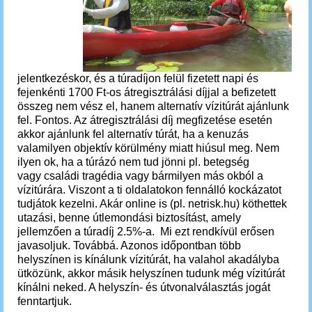
jelentkezéskor, és a túradíjon felül fizetett napi és
fejenkénti 1700 Ft-os átregisztrálási díjjal a befizetett
összeg nem vész el, hanem alternatív vízitúrát ajánlunk
fel. Fontos. Az átregisztrálási díj megfizetése esetén
akkor ajánlunk fel alternatív túrát, ha a kenuzás
valamilyen objektív körülmény miatt hiúsul
meg
. Nem
ilyen ok, ha a túrázó nem tud jönni pl. betegség
vagy családi tragédia vagy bármilyen más okból a
vízitúrára. Viszont a ti oldalatokon fennálló kockázatot
tudjátok kezelni. Akár online is (pl. netrisk.hu) köthettek
utazási, benne útlemondási biztosítást, amely
jellemzően a túradíj 2.5%-a. Mi ezt rendkívül erősen
javasoljuk. Továbbá. A
zonos időpontban több
helyszínen is kínálunk vízitúrát, ha valahol akadályba
ütközünk, akkor másik helyszínen tudunk még vízitúrát
kínálni neked. A helyszín- és útvonalválasztás jogát
fenntartjuk.