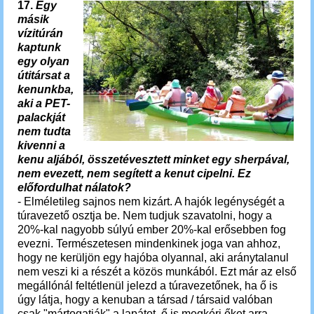
17.
Egy
másik
vízitúrán
kaptunk
egy olyan
útitársat a
kenunkba,
aki a PET-
palackját
nem tudta
kivenni a
kenu aljából, összetévesztett minket egy sherpával,
nem evezett, nem segített a kenut cipelni. Ez
előfordulhat nálatok?
- Elméletileg sajnos nem kizárt. A hajók legénységét a
túravezető osztja be. Nem tudjuk szavatolni, hogy a
20%-kal nagyobb súlyú ember 20%-kal erősebben fog
evezni. Természetesen mindenkinek joga van ahhoz,
hogy ne kerüljön egy hajóba olyannal, aki aránytalanul
nem veszi ki a részét a közös munkából. Ezt már az első
megállónál feltétlenül jelezd a túravezetőnek, ha ő is
úgy látja, hogy a kenuban a társad / társaid valóban
csak "mártogatják" a lapátot, ő is megkéri őket arra,