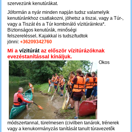
szervezünk kenutúrákat.
Jóformán a nyár minden napján tudsz valamelyik
kenutúránkhoz csatlakozni, jöhetsz a tiszai, vagy a Túr-,
vagy a Tiszát és a Túr kombináló vízitúráinkra*.
Biztonságos kenutúrák, minőségi
felszereléssel
.
Kajakkal is tudsz/tudtok
jönni:
+36209342760
Mi a
vízitúrát
az először vízitúrázóknak
evezéstanítással kínáljuk
.
Okos
módszertannal, türelmesen (civilben tanárok, trénerek
vagy a kenukormányzás tanítását tanult túravezetők