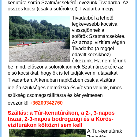
kenutúra során Szatmárcsekéről evezünk Tivadarba.
Az
összes kocsi (csak a sofőrökkel) Tivadarba megy.
Tivadarból a lehető
legkevesebb kocsival
visszajönnek a
sofőrök Szatmárcsekére.
Az aznapi vízitúra végén
Tivadarba (a reggel
odavitt kocsikhoz)
érkezünk. Ha nem férünk
be mind, először a soförök jönnek Szatmárcsekére az
első kocsikkal, hogy ők is fel tudják venni utasaikat
Tivadarban. A
kenuban napközben csak a vízitúra
idején szükséges elemózsia és víz van velünk, nincs
szükség csomagszállításra és kényelmesen
evezünk!!
+36209342760
Szállás: a
Túr-kenutúrákon, a 2-, 3-napos
tiszai, 2-3-napos bodrogzugi és a Körös-
vízitúrákon költözni sem kell
A Túr-kenutúrák