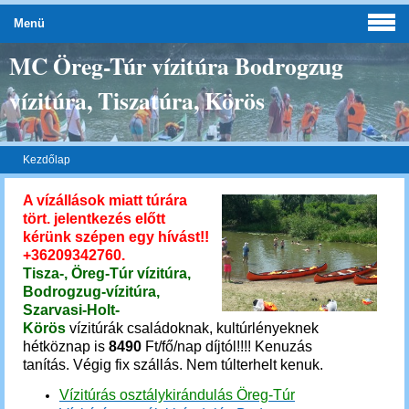
Menü
MC Öreg-Túr vízitúra Bodrogzug
vízitúra, Tiszatúra, Körös
Kezdőlap
A vízállások miatt túrára
tört. jelentkezés előtt
kérünk szépen egy hívást!!
+36209342760.
Tisza-, Öreg-Túr vízitúra,
Bodrogzug-vízitúra,
Szarvasi-Holt-
Körös
vízitúrák családoknak, kultúrlényeknek
hétköznap is
8490
Ft/fő/nap díjtól!!!!
Kenuzás
tanítás.
Végig fix szállás. Nem túlterhelt kenuk.
Vízitúrás osztálykirándulás Öreg-Túr