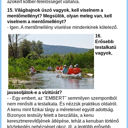
azokért kötbér-felelősséget vállalva.
15. Világbajnok úszó vagyok, kell viselnem a
mentőmellényt? Megsülök, olyan meleg van, kell
viselnem a mentőmellényt?
- Igen. A mentőmellény viselése mindenkinek kötelező.
16.
Erősebb
testalkatú
vagyok,
javasoljátok-e a vízitúrát?
- - Egy embert, az "EMBERT" semmilyen szempontból
nem minősíti a testalkata. És nézzük praktikus oldalról.
A kenu mint fizikai tárgy a méreteivel együtt adottság.
Bizonyos testsúly felett a beszállás, a kenu
keresztmerevítőjének átlépése, tehát a kenuban történő
közlekedés nehézséget okoz, ill. a legtöbb erősebb