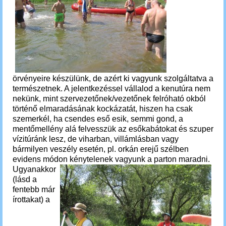
örvényeire készülünk, de azért ki vagyunk szolgáltatva a
természetnek. A jelentkezéssel vállalod a kenutúra nem
nekünk, mint szervezetőnek/vezetőnek felróható okból
történő elmaradásának kockázatát, hiszen ha csak
szemerkél, ha csendes eső esik, semmi gond, a
mentőmellény alá felvesszük az esőkabátokat és szuper
vízitúránk lesz, de viharban, villámlásban vagy
bármilyen veszély esetén, pl. orkán erejű szélben
evidens módon kénytelenek vagyunk a parton maradni.
Ugyanakkor
(lásd a
fentebb már
írottakat) a