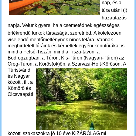
nap, és a
túra utáni (!)
hazautazás
napja.
Velünk gyere, ha a csemetédnek egészséges
értékrendű lurkók társaságát szeretnéd.
A kötelezően
viselendő mentőmellénynek nincs felára. Vannak
meghirdetett túráink és kérhettek egyéni kenutúrákat is
mind a Felső-Tiszán, mind a Tisza-tavon, a
Bodrogzugban, a Túron, Kis-Túron (Nagyari-Túron) az
Öreg-Túron, a Körös(ök)ön, a Szarvasi-Holt-Körösön.
A
Túristvándi
és Nagyar
közötti, ill. a
Kömörő és
Olcsvaapáti
közötti szakaszokra jó 10 éve KIZÁRÓLAG mi