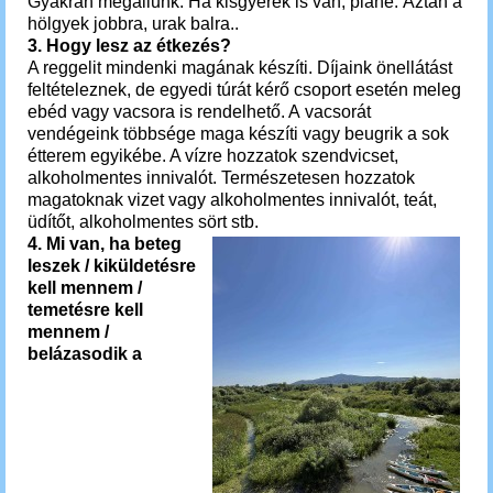
Gyakran megállunk. Ha kisgyerek is van, pláne. Aztán a
hölgyek jobbra, urak balra..
3. Hogy lesz az étkezés?
A reggelit mindenki magának készíti. Díjaink önellátást
feltételeznek, de egyedi túrát kérő csoport esetén meleg
ebéd vagy vacsora is rendelhető. A vacsorát
vendégeink többsége maga készíti vagy beugrik a sok
étterem egyikébe. A vízre hozzatok szendvicset,
alkoholmentes innivalót. Természetesen hozzatok
magatoknak vizet vagy alkoholmentes innivalót, teát,
üdítőt, alkoholmentes sört stb.
4.
Mi van, ha beteg
leszek / kiküldetésre
kell mennem /
temetésre kell
mennem /
belázasodik a