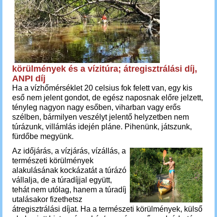
körülmények és a vízitúra; átregisztrálási díj,
ANPI díj
Ha a vízhőmérséklet 20 celsius fok felett van, egy kis
eső nem jelent gondot, de egész naposnak előre jelzett,
tényleg nagyon nagy esőben, viharban vagy erős
szélben, bármilyen veszélyt jelentő helyzetben nem
túrázunk, villámlás idején pláne. Pihenünk, játszunk,
fürdőbe megyünk.
Az időjárás, a vízjárás, vízállás, a
természeti körülmények
alakulásának kockázatát a túrázó
vállalja, de a túradíjjal együtt,
tehát nem utólag, hanem a túradíj
utalásakor fizethetsz
átregisztrálási díjat.
Ha a természeti körülmények, külső