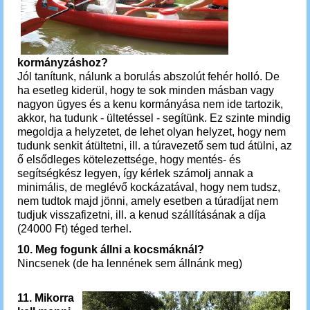
kormányzáshoz?
Jól tanítunk, nálunk a borulás abszolút fehér holló. De
ha esetleg kiderül, hogy te sok minden másban vagy
nagyon ügyes és a kenu kormányása nem ide tartozik,
akkor, ha tudunk - ültetéssel - segítünk. Ez szinte mindig
megoldja a helyzetet, de lehet olyan helyzet, hogy nem
tudunk senkit átültetni, ill. a túravezető sem tud átülni, az
ő elsődleges kötelezettsége, hogy mentés- és
segítségkész legyen, így kérlek számolj annak a
minimális, de meglévő kockázatával, hogy nem tudsz,
nem tudtok majd jönni, amely esetben a túradíjat nem
tudjuk visszafizetni, ill. a kenud szállításának a díja
(24000 Ft) téged terhel.
10. Meg fogunk állni a kocsmáknál?
Nincsenek (de ha lennének sem állnánk meg)
11. Mikorra