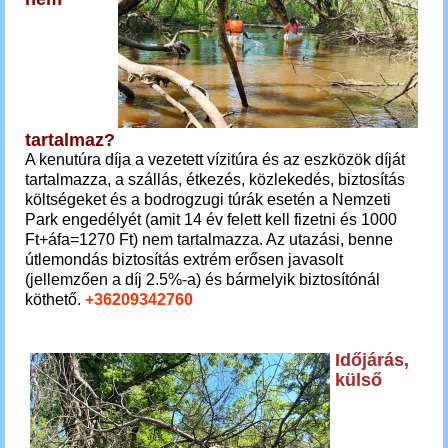
tartalmaz?
A kenutúra díja a vezetett vízitúra és az eszközök díját
tartalmazza, a szállás, étkezés, közlekedés, biztosítás
költségeket és a bodrogzugi túrák esetén a Nemzeti
Park engedélyét (amit 14 év felett kell fizetni és 1000
Ft+áfa=1270 Ft) nem tartalmazza. Az utazási, benne
útlemondás biztosítás extrém erősen javasolt
(jellemzően a díj 2.5%-a) és bármelyik biztosítónál
köthető.
+36209342760
Időjárás,
külső