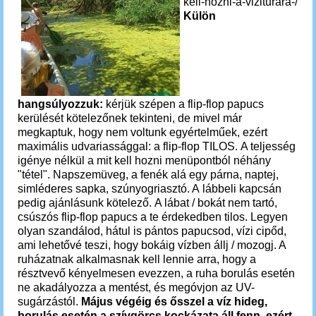
kell-hozni-a-viziturara-/
Külön
hangsúlyozzuk:
kérjük szépen a flip-flop papucs
kerülését kötelezőnek tekinteni, de mivel már
megkaptuk, hogy nem voltunk egyértelműek, ezért
maximális udvariassággal: a flip-flop TILOS. A teljesség
igénye nélkül a mit kell hozni menüpontból néhány
"tétel". Napszemüveg, a fenék alá egy párna, naptej,
simléderes sapka, szúnyogriasztó. A lábbeli kapcsán
pedig ajánlásunk kötelező. A lábat / bokát nem tartó,
csúszós flip-flop papucs a te érdekedben tilos. Legyen
olyan szandálod, hátul is pántos papucsod, vízi cipőd,
ami lehetővé teszi, hogy bokáig vízben állj / mozogj. A
ruházatnak alkalmasnak kell lennie arra, hogy a
résztvevő kényelmesen evezzen, a ruha borulás esetén
ne akadályozza a mentést, és megóvjon az UV-
sugárzástól.
Május végéig és ősszel a víz hideg,
borulás esetén a szívgörcs kockázata áll fenn, ezért