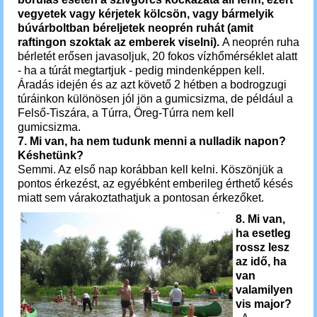
vegyetek vagy kérjetek kölcsön, vagy bármelyik
búvárboltban béreljetek neoprén ruhát (amit
raftingon szoktak az emberek viselni).
A neoprén ruha
bérletét erősen javasoljuk, 20 fokos vízhőmérséklet alatt
- ha a túrát megtartjuk - pedig mindenképpen kell.
Áradás idején és az azt követő 2 hétben a bodrogzugi
túráinkon különösen jól jön a gumicsizma, de például a
Felső-Tiszára, a Túrra, Öreg-Túrra nem kell
gumicsizma.
7. Mi van, ha nem tudunk menni a nulladik napon?
Késhetünk?
Semmi. Az első nap korábban kell kelni.
Köszönjük a
pontos érkezést, az egyébként emberileg érthető késés
miatt sem várakoztathatjuk a pontosan érkezőket.
8. Mi van,
ha esetleg
rossz lesz
az idő, ha
van
valamilyen
vis major?