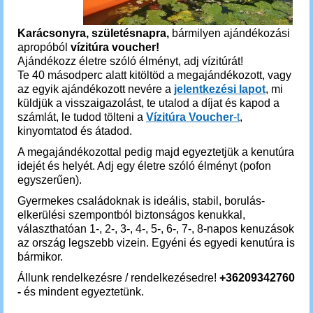
Karácsonyra, születésnapra,
bármilyen ajándékozási
apropóból
vízitúra voucher!
Ajándékozz életre szóló élményt, adj vízitúrát!
Te 40 másodperc alatt kitöltöd a megajándékozott, vagy
az egyik ajándékozott nevére a
jelentkezési lapot
, mi
küldjük a visszaigazolást, te utalod a díjat és kapod a
számlát, le tudod tölteni a
Vízitúra Voucher
-t
,
kinyomtatod és átadod.
A megajándékozottal pedig majd egyeztetjük a kenutúra
idejét és helyét. Adj egy életre szóló élményt (pofon
egyszerűen).
Gyermekes családoknak is ideális, stabil, borulás-
elkerülési szempontból biztonságos kenukkal,
választhatóan 1-, 2-, 3-, 4-, 5-, 6-, 7-, 8-napos kenuzások
az ország legszebb vizein. Egyéni és egyedi kenutúra is
bármikor.
Állunk rendelkezésre / rendelkezésedre!
+36209342760
-
és mindent egyeztetünk.