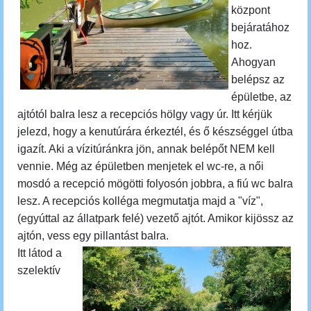
központ
bejáratához
hoz.
Ahogyan
belépsz az
épületbe, az
ajtótól balra lesz a recepciós hölgy vagy úr. Itt kérjük
jelezd, hogy a kenutúrára érkeztél, és ő készséggel útba
igazít. Aki a vízitúránkra jön, annak belépőt NEM kell
vennie. Még az épületben menjetek el wc-re, a női
mosdó a recepció mögötti folyosón jobbra, a fiú wc balra
lesz. A recepciós kolléga megmutatja majd a "víz",
(egyúttal az állatpark felé) vezető ajtót. Amikor kijössz az
ajtón, vess egy pillantást balra.
Itt látod a
szelektív