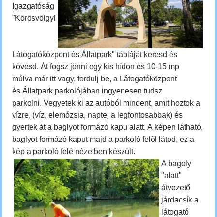
Igazgatóság
"Körösvölgyi
Látogatóközpont és Állatpark" tábláját keresd és
kövesd. Át fogsz jönni egy kis hídon és 10-15 mp
múlva már itt vagy, fordulj be, a Látogatóközpont
és Állatpark parkolójában ingyenesen tudsz
parkolni. Vegyetek ki az autóból mindent, amit hoztok a
vízre, (víz, elemózsia, naptej a legfontosabbak) és
gyertek át a baglyot formázó kapu alatt. A képen látható,
baglyot formázó kaput majd a parkoló felől látod, ez a
kép a parkoló felé nézetben készült.
A bagoly
"alatt"
átvezető
járdacsík a
látogató