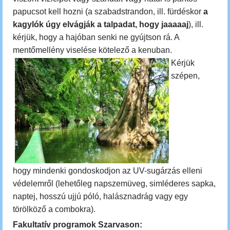
papucsot kell hozni (a szabadstrandon, ill. fürdéskor
a
kagylók úgy elvágják a talpadat, hogy jaaaaaj
), ill.
kérjük, hogy a hajóban senki ne gyújtson rá. A
mentőmellény viselése kötelező a kenuban.
Kérjük
szépen,
hogy mindenki gondoskodjon az UV-sugárzás elleni
védelemről (lehetőleg napszemüveg, simléderes sapka,
naptej, hosszú ujjú póló, halásznadrág vagy egy
törölköző a combokra).
Fakultatív programok Szarvason: