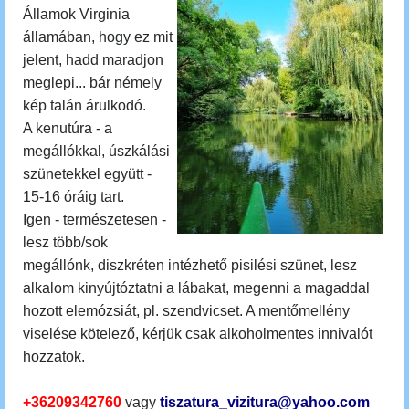
Államok Virginia
államában, hogy ez mit
jelent, hadd maradjon
meglepi... bár némely
kép talán árulkodó.
A kenutúra - a
megállókkal, úszkálási
szünetekkel együtt -
15-16 óráig tart.
Igen - természetesen -
lesz több/sok
megállónk, diszkréten intézhető pisilési szünet, lesz
alkalom kinyújtóztatni a lábakat, megenni a magaddal
hozott elemózsiát, pl. szendvicset. A mentőmellény
viselése kötelező, kérjük csak alkoholmentes innivalót
hozzatok.
+36209342760
vagy
tiszatura_vizitura@yahoo.com