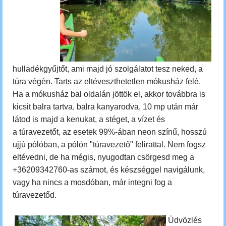
hulladékgyűjtőt, ami majd jó szolgálatot tesz neked, a
túra végén. Tarts az eltéveszthetetlen mókusház felé.
Ha a mókusház bal oldalán jöttök el, akkor továbbra is
kicsit balra tartva, balra kanyarodva, 10 mp után már
látod is majd a kenukat, a stéget, a vízet és
a
túravezetőt, az esetek 99%-ában neon színű, hosszú
ujjú pólóban, a pólón "túravezető" felirattal
. Nem fogsz
eltévedni, de ha mégis, nyugodtan csörgesd meg a
+36209342760-as számot, és készséggel navigálunk,
vagy ha nincs a mosdóban, már integni fog a
túravezetőd.
Üdvözlés