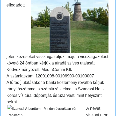
elfogadott
jelentkezéseket visszaigazoljuk, majd a visszaigazolást
követő 24 órában kérjük a túradíj szíves utalását.
Kedvezményezett: MediaComm Kft.
A számlaszám: 12001008-00106900-00100007
A túradíj utalásakor a banki közlemény rovatba kérjük
irányítószámmal a számlázási címet, a Szarvasi Holt-
Körös vízitúra időpontját, és Szarvast, mint helyszínt
beírni.
A nevet
viszont
nem