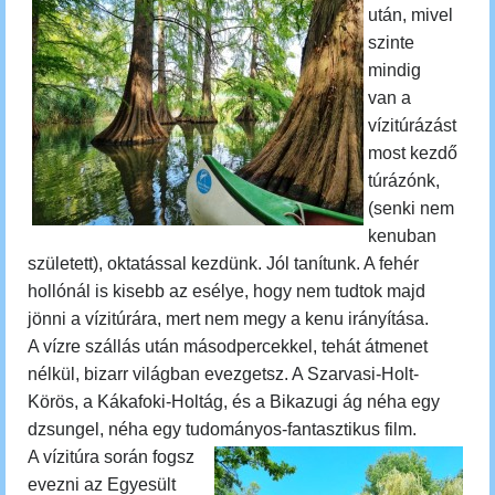
után, mivel
szinte
mindig
van a
vízitúrázást
most kezdő
túrázónk,
(senki nem
kenuban
született), oktatással kezdünk. Jól tanítunk. A fehér
hollónál is kisebb az esélye, hogy nem tudtok majd
jönni a vízitúrára, mert nem megy a kenu irányítása.
A vízre szállás után másodpercekkel, tehát átmenet
nélkül, bizarr világban evezgetsz. A Szarvasi-Holt-
Körös, a Kákafoki-Holtág, és a Bikazugi ág néha egy
dzsungel, néha egy tudományos-fantasztikus film.
A vízitúra során fogsz
evezni az Egyesült