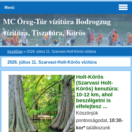
Menü
MC Öreg-Túr vízitúra Bodrogzug
vízitúra, Tiszatúra, Körös
Kezdőlap
»
2026. július 11. Szarvasi-Holt-Körös vízitúra
2026. július 11. Szarvasi-Holt-Körös vízitúra
Holt-Körös
(Szarvasi Holt-
Körös) kenutúra:
10-12 km, ahol
beszélgetni is
elfelejtesz ...
Köszönjük
pontosságodat,
10:30-
kor*
találkozunk