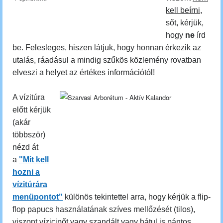
kell beírni
,
sőt, kérjük,
hogy
ne
írd
be. Felesleges, hiszen látjuk, hogy honnan érkezik az
utalás, ráadásul a mindig szűkös közlemény rovatban
elveszi a helyet az értékes információtól!
A vízitúra
előtt kérjük
(akár
többször)
nézd át
a
"Mit kell
hozni a
vízitúrára
menüpontot"
különös tekintettel arra, hogy kérjük a flip-
flop papucs használatának szíves mellőzését (tilos),
viszont vízicipőt vagy szandált vagy hátul is pántos