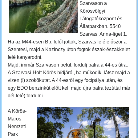
Szarvason a
Körösvölgyi
Látogatóközpont és
Állatparkban. 5540
Szarvas, Anna-liget 1.
Ha az M44-esen Bp. felől jöttök, Szarvas felé először a
Szentesi, majd a Kazinczy úton fogtok észak-északkelet
felé kanyarodni.
Majd, immár Szarvason belül, fordulj balra a 44-es útra.
A Szarvasi-Holt-Körös hídjáról, ha működik, látsz majd a
vízen (!) szökőkutat. A 44-esről egy focipálya után, és
egy EDO benzinkút előtt kell majd újra balra (ezúttal már
dél felé) fordulni.
A Körös-
Maros
Nemzeti
Park