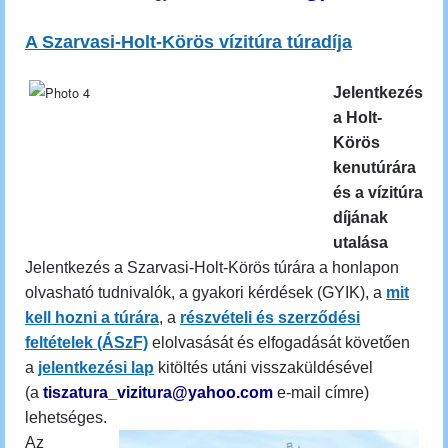
A Szarvasi-Holt-Körös vízitúra túradíja
Jelentkezés
a Holt-
Körös
kenutúrára
és a vízitúra
díjának
utalása
Jelentkezés a Szarvasi-Holt-Körös túrára a honlapon
olvasható tudnivalók, a gyakori kérdések (GYIK), a
mit
kell hozni a túrára
, a
részvételi és szerződési
feltételek (ÁSzF)
elolvasását és elfogadását követően
a
jelentkezési lap
kitöltés utáni visszaküldésével
(a
tiszatura_vizitura@yahoo.com
e-mail címre)
lehetséges.
Az