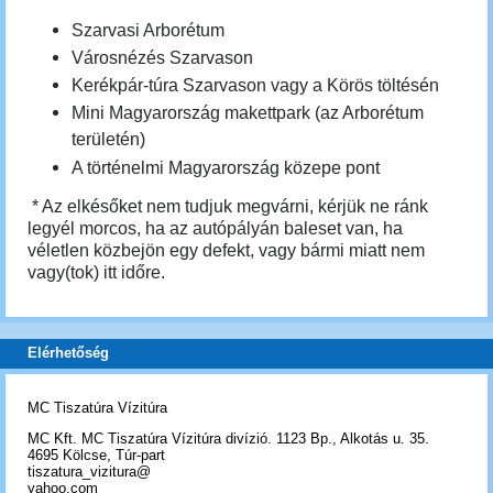
Szarvasi Arborétum
Városnézés Szarvason
Kerékpár-túra Szarvason vagy a Körös töltésén
Mini Magyarország makettpark (az Arborétum
területén)
A történelmi Magyarország közepe pont
* Az elkésőket nem tudjuk megvárni, kérjük ne ránk
legyél morcos, ha az autópályán baleset van, ha
véletlen közbejön egy defekt, vagy bármi miatt nem
vagy(tok) itt időre.
Elérhetőség
MC Tiszatúra Vízitúra
MC Kft. MC Tiszatúra Vízitúra divízió. 1123 Bp., Alkotás u. 35.
4695 Kölcse, Túr-part
tiszatura_vizitura@
yahoo.com