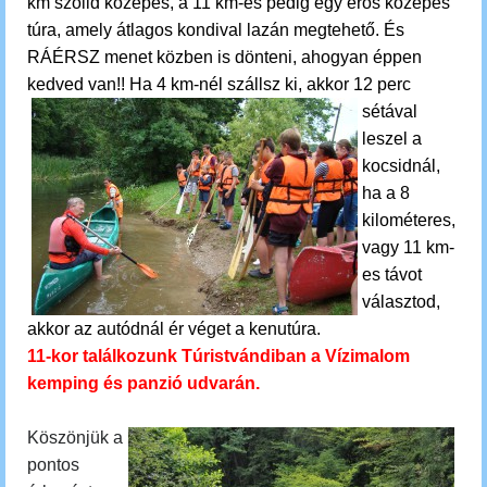
km szolid közepes, a 11 km-es pedig egy erős közepes
túra, amely átlagos kondival lazán megtehető. És
RÁÉRSZ menet közben is dönteni, ahogyan éppen
kedved van!!
Ha 4 km-nél szállsz ki, akkor 12 perc
sétával
leszel a
kocsidnál,
ha a 8
kilométeres,
vagy 11 km-
es távot
választod,
akkor az autódnál ér véget a kenutúra.
11-kor találkozunk Túristvándiban a Vízimalom
kemping és panzió udvarán.
Köszönjük a
pontos