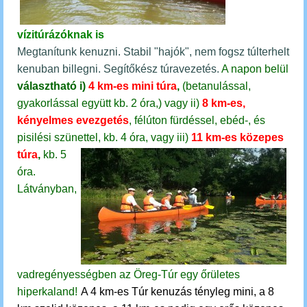
vízitúrázóknak is
Megtanítunk kenuzni. Stabil "hajók", nem fogsz túlterhelt
kenuban billegni. Segítőkész túravezetés.
A napon belül
választható
i)
4 km-es mini túra
,
(betanulással,
gyakorlással együtt kb. 2 óra,)
vagy
ii)
8 km-es,
kényelmes evezgetés
, félúton fürdéssel, ebéd-, és
pisilési szünettel, kb. 4 óra, vagy
iii)
11 km-es közepes
túra
,
kb. 5
óra.
Látványban,
vadregényességben az Öreg-Túr egy őrületes
hiperkaland!
A 4 km-es Túr kenuzás tényleg mini, a 8