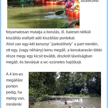
túravezető
folyamatosan mutatja a borulás, ill. baleset nélküli
kiszállás esélyét adó kiszállási pontokat.
Ahol van egy-két kenunyi "parkolóhely" a part mentén,
ott egy, (vagy néhány) kenu megáll, a kenukaraván többi
része megy egy kicsit tovább, diszkrét távolságban
megáll, és bevárjuk a wc-szünetes hajó(ka)t.
A 4 km-es
megállási
ponton
pedig, ha
meleg van,
mindenki