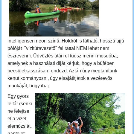
intelligensen neon színű, Holdról is látható, hosszú ujjú
pólóját "vízitúravezető" felirattal NEM lehet nem
észrevenni. Üdvözlés után el tudsz menni mosdóba,
amelynek a használati díját kérjük, hogy a büfében
becsületkasszásan rendezd. Aztán úgy megtanítunk
kenut kormányozni, úgy elsajátítjátok a vezérevős
munkáját, hogy ihaj.
Egy gyors
leltár (senki
ne felejtse
el a vizet,
elemózsiát,
naptejet,