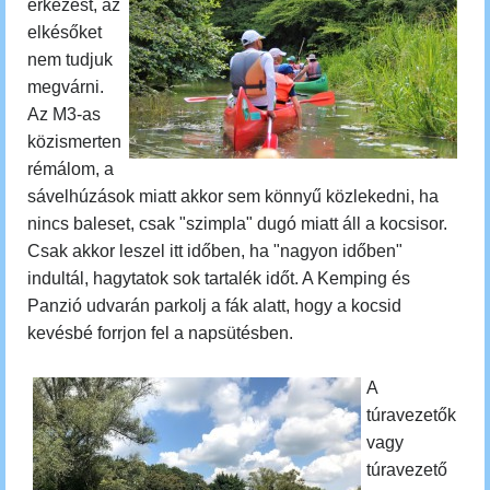
érkezést, az
elkésőket
nem tudjuk
megvárni.
Az M3-as
közismerten
rémálom, a
sávelhúzások miatt akkor sem könnyű közlekedni, ha
nincs baleset, csak "szimpla" dugó miatt áll a kocsisor.
Csak akkor leszel itt időben, ha "nagyon időben"
indultál, hagytatok sok tartalék időt. A Kemping és
Panzió udvarán parkolj a fák alatt, hogy a kocsid
kevésbé forrjon fel a napsütésben.
A
túravezetők
vagy
túravezető