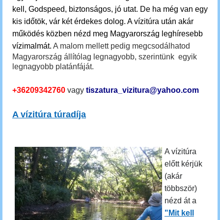
kell, Godspeed, biztonságos, jó utat. De ha még van egy
kis időtök, vár két érdekes dolog.
A vízitúra után akár
működés közben nézd meg Magyarország leghíresebb
vízimalmát.
A malom mellett pedig megcsodálhatod
Magyarország állítólag legnagyobb, szerintünk egyik
legnagyobb platánfáját.
+36209342760
vagy
tiszatura_vizitura@yahoo.com
A vízitúra túradíja
A vízitúra
előtt kérjük
(akár
többször)
nézd át a
"Mit kell