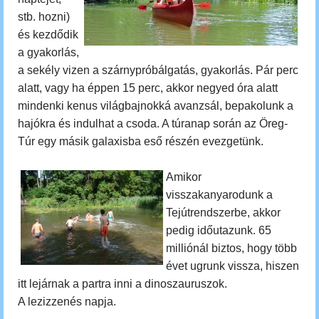
stb. hozni)
és kezdődik
a gyakorlás,
a sekély vizen a szárnypróbálgatás, gyakorlás. Pár perc
alatt, vagy ha éppen 15 perc, akkor negyed óra alatt
mindenki kenus világbajnokká avanzsál, bepakolunk a
hajókra és indulhat a csoda.
A túranap során az Öreg-
Túr egy másik galaxisba eső részén evezgetünk.
Amikor
visszakanyarodunk a
Tejútrendszerbe, akkor
pedig időutazunk.
65
milliónál biztos, hogy több
évet ugrunk vissza, hiszen
itt lejárnak a partra inni a dinoszauruszok.
A lezizzenés napja.