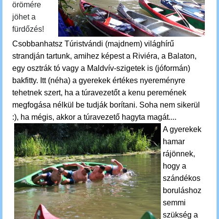
örömére
jöhet a
fürdőzés!
Csobbanhatsz
Túristvándi (majdnem) világhírű
strandján tartunk, amihez képest a Riviéra, a Balaton,
egy osztrák tó vagy a Maldvív-szigetek is (jóformán)
bakfitty. Itt (néha) a gyerekek értékes nyereményre
tehetnek szert, ha a túravezetőt a kenu peremének
megfogása nélkül be tudják borítani. Soha nem sikerül
:), ha mégis, akkor a túravezető hagyta magát....
A gyerekek
hamar
rájönnek,
hogy a
szándékos
boruláshoz
semmi
szükség a