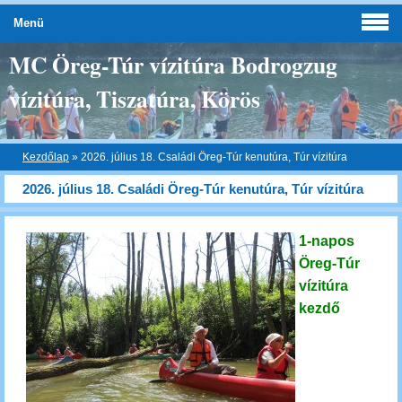
Menü
MC Öreg-Túr vízitúra Bodrogzug
vízitúra, Tiszatúra, Körös
Kezdőlap
»
2026. július 18. Családi Öreg-Túr kenutúra, Túr vízitúra
2026. július 18. Családi Öreg-Túr kenutúra, Túr vízitúra
1-napos
Öreg-Túr
vízitúra
kezdő