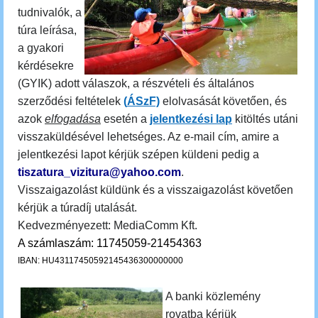
tudnivalók, a
túra leírása,
a gyakori
kérdésekre
(GYIK) adott válaszok, a részvételi és általános
szerződési feltételek
(
ÁSzF)
elolvasását követően, és
azok
elfogadása
esetén a
jelentkezési lap
kitöltés utáni
visszaküldésével lehetséges. Az e-mail cím, amire a
jelentkezési lapot kérjük szépen küldeni pedig a
tiszatura_vizitura@yahoo.com
.
Visszaigazolást küldünk és a visszaigazolást követően
kérjük a túradíj utalását.
Kedvezményezett: MediaComm Kft.
A számlaszám: 11745059-21454363
IBAN: HU43117450592145436300000000
A banki közlemény
rovatba kérjük