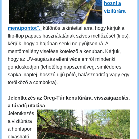
hozni a
vízitúrára
menüpontot".
különös tekintettel arra, hogy kérjük a
flip-flop papucs használatának szíves mellőzését (tilos),
kérjük, hogy a hajóban senki ne gyújtson rá. A
mentőmellény viselése kötelező a kenuban. Kérjük,
hogy az UV-sugárzás elleni védelemről mindenki
gondoskodjon (lehetőleg napszemüveg, simléderes
sapka, naptej, hosszú ujjú póló, halásznadrág vagy egy
törölköző a combokra).
Jelentkezés az Öreg-Túr kenutúrára, visszaigazolás,
a túradíj utalása
Jelentkezés
a vízitúrára
a honlapon
olvasható