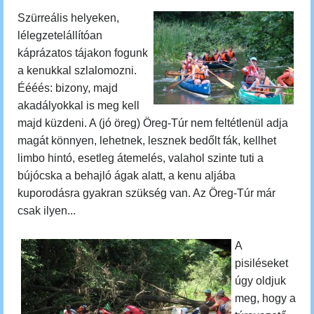
Szürreális helyeken,
lélegzetelállítóan
káprázatos tájakon fogunk
a kenukkal szlalomozni.
Éééés: bizony, majd
akadályokkal is meg kell
majd küzdeni. A (jó öreg) Öreg-Túr nem feltétlenül adja
magát könnyen, lehetnek, lesznek bedőlt fák, kellhet
limbo hintó, esetleg átemelés, valahol szinte tuti a
bújócska a behajló ágak alatt, a kenu aljába
kuporodásra gyakran szükség van. Az Öreg-Túr már
csak ilyen...
A
pisiléseket
úgy oldjuk
meg, hogy
a