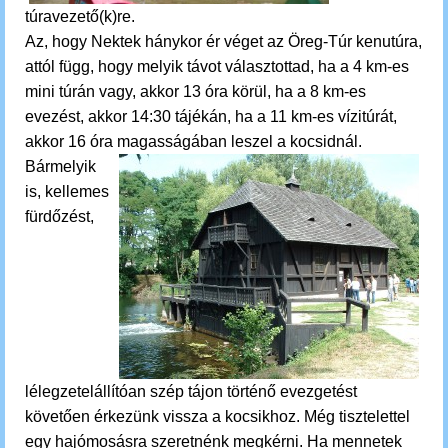
túravezető(k)re.
Az, hogy Nektek hánykor ér véget az Öreg-Túr kenutúra,
attól függ, hogy melyik távot választottad, ha a 4 km-es
mini túrán vagy, akkor 13 óra körül, ha a 8 km-es
evezést, akkor 14:30 tájékán, ha a 11 km-es vízitúrát,
akkor 16 óra magasságában leszel a kocsidnál.
Bármelyik
is,
kellemes
fürdőzést,
lélegzetelállítóan szép tájon történő evezgetést
követően érkezünk vissza a kocsikhoz.
M
ég tisztelettel
egy hajómosásra szeretnénk megkérni. Ha mennetek