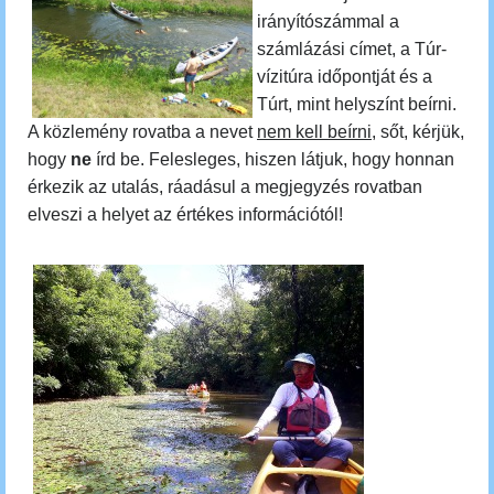
irányítószámmal a
számlázási címet, a Túr-
vízitúra időpontját és a
Túrt, mint helyszínt beírni.
A közlemény rovatba a nevet
nem kell beírni
, sőt, kérjük,
hogy
ne
írd be. Felesleges, hiszen látjuk, hogy honnan
érkezik az utalás, ráadásul a megjegyzés rovatban
elveszi a helyet az értékes információtól!