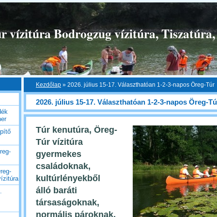
 vízitúra Bodrogzug vízitúra, Tiszatúra,
Kezdőlap
»
2026. július 15-17. Választhatóan 1-2-3-napos Öreg-Túr
2026. július 15-17. Választhatóan 1-2-3-napos Öreg-Tú
dék
her
Túr kenutúra, Öreg-
pítő
Túr
vízitúra
reg-
gyermekes
családoknak,
reg-
kultúrlényekből
ízitúra
álló
baráti
.
társaságoknak,
normális pároknak,