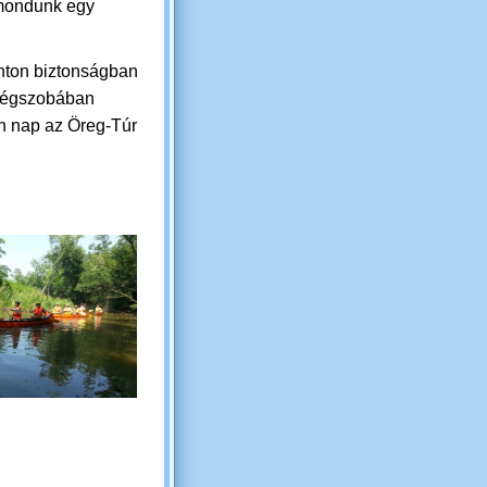
 mondunk egy
onton biztonságban
endégszobában
n nap az Öreg-Túr