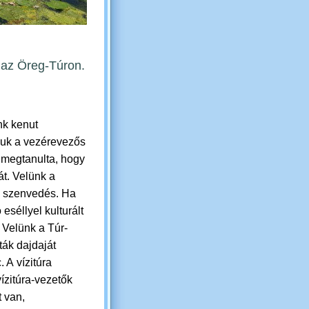
s az Öreg-Túron.
nk kenut
juk a vezérevezős
 megtanulta, hogy
át. Velünk a
ó szenvedés.
Ha
eséllyel kulturált
 Velünk a Túr-
ták dajdaját
. A vízitúra
 vízitúra-vezetők
t van,