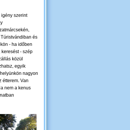
 igény szerint
gy
atmárcsekén,
 Túristvándiban és
kön - ha időben
 keresést - szép
állás közül
hatsz, egyik
 helyünkön nagyon
z étterem. Van
a nem a kenus
anatban
.