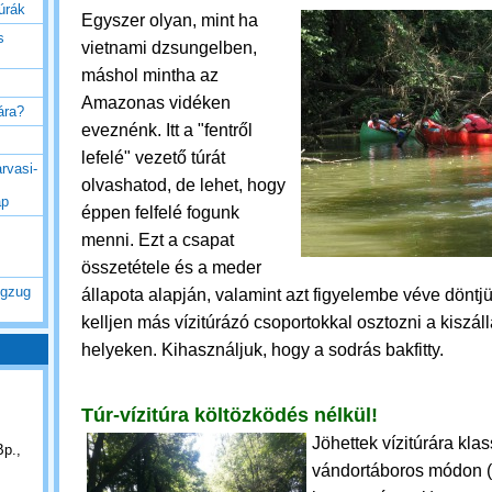
túrák
Egyszer olyan, mint ha
s
vietnami dzsungelben,
máshol mintha az
Amazonas vidéken
rára?
eveznénk. Itt a "fentről
lefelé" vezető túrát
rvasi-
olvashatod, de lehet, hogy
ap
éppen felfelé fogunk
menni.
Ezt a csapat
összetétele és a meder
ogzug
állapota alapján, valamint azt figyelembe véve döntjü
kelljen más vízitúrázó csoportokkal osztozni a kiszáll
helyeken.
Kihasználjuk, hogy a sodrás bakfitty.
Túr-vízitúra költözködés nélkül!
Jöhettek vízitúrára kla
Bp.,
vándortáboros módon (e