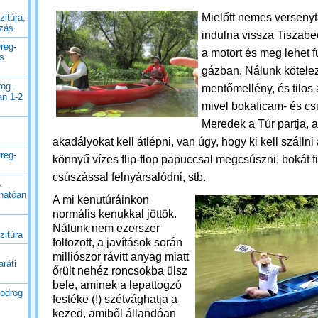
Mielőtt nemes verseny
zitúra,
uzás
indulna vissza Tiszabec
reg-
a motort és meg lehet f
es
gázban. Nálunk kötele
rog-
mentőmellény, és tilos a
an 1-2
mivel bokaficam- és c
Meredek a Túr partja,
akadályokat kell átlépni, van úgy, hogy ki kell szálln
reg-
könnyű vízes flip-flop papuccsal megcsúszni, bokát f
csúszással felnyársalódni, stb.
.
thatóan
A mi kenutúráinkon
normális kenukkal jöttök.
Nálunk nem ezerszer
zitúra
foltozott, a javítások során
milliószor rávitt anyag miatt
ráti
őrült nehéz roncsokba ülsz
bele, aminek a lepattogzó
Bodrog
festéke (!) szétvághatja a
kezed, amiből állandóan