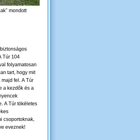
nak" mondott
biztonságos
 A Túr
104
val folyamatosan
n tart, hogy mit
 majd fel.
A Túr
e a kezdők és a
ínyencek
e.
A Túr tökéletes
ekes
mi csoportoknak,
éve eveznek!