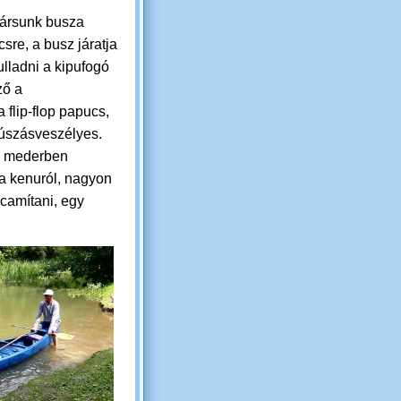
társunk busza
sre, a busz járatja
ulladni a kipufogó
ző a
 flip-flop papucs,
súszásveszélyes.
 a mederben
i a kenuról, nagyon
icamítani, egy