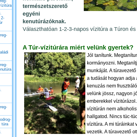
reg-
természetszerető
ízitúra
egyéni
.
 2-
kenutúrázóknak.
úr
Választhatóan 1-2-3-napos vízitúra a Túron é
reg-
A Túr-vízitúrára miért velünk gyertek?
aládi
Jól tanítunk. Megtanítu
kormányozni. Megtanít
reg-
enutúra
munkáját.
A túravezető
a tudását hogyan adja 
kenuzás nem frusztrál
.
velünk jössz, nagyon jó 
emberekkel vízitúrázol.
reg-
vízitúrán nem alkoholis
hallgatod. Nincs tüc-tüc
odrog-
vízitúra. A mi túráinkat
 túra
vezetik. A túravezető ot
.