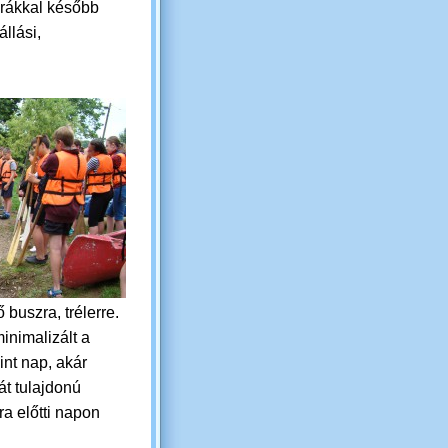
órákkal később
állási,
buszra, trélerre.
minimalizált a
nt nap, akár
át tulajdonú
a előtti napon