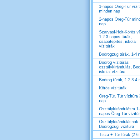
1-napos Öreg-Túr vízit
minden nap
2-napos Öreg-Túr min
nap
Szarvasi-Holt-Körös ví
1-2-3-napos túrák,
csapatépítés, iskolai
vízitúrák
Bodrogzug túrák, 1-4 
Bodrog vízitúrás
osztálykirándulás, Bo
iskolai vízitúra
Bodrog túrák, 1-2-3-4 
Körös vízitúrák
Öreg-Túr, Túr vízitúra 
nap
Osztálykirándulásra 1-
napos Öreg-Túr vízitú
Osztálykirándulásnak
Bodrogzugi vízitúra
Tisza + Túr túrák (2-6