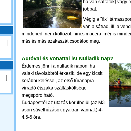
ha van sátratok) vagy
jobbat.
Végig a "fix" támaszp
van a sátrad, ill. a v
mindened, nem költözöl, nincs macera, mégis minde
más és más szakaszát csodálod meg.
Autóval és vonattal is!
Nulladik nap?
Érdemes jönni a nulladik napon, ha
valaki távolabbról érkezik, de egy kicsit
korábbi keléssel, az első túranapra
virradó éjszaka szállásköltsége
megspórolható.
Budapestről az utazás körülbelül (az M3-
ason sávelhúzások gyakran vannak) 4-
4.5-5 óra.