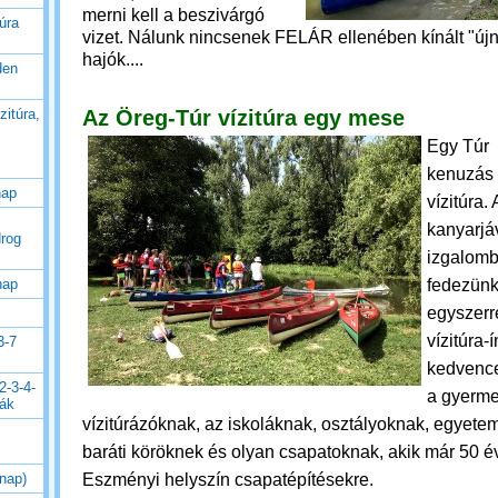
merni kell a beszivárgó
úra
vizet. Nálunk nincsenek FELÁR ellenében kínált "új
hajók....
den
Az Öreg-Túr vízitúra egy mese
zitúra,
Egy Túr
kenuzás
nap
vízitúra.
kanyarjá
drog
izgalomba
fedezünk
nap
egyszerr
vízitúra-
3-7
kedvenc
2-3-4-
a gyerm
rák
vízitúrázóknak, az iskoláknak, osztályoknak, egyete
baráti köröknek és olyan csapatoknak, akik már 50 
Eszményi helyszín csapatépítésekre.
 nap)