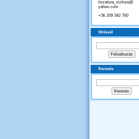
tiszatura_vizitura@
yahoo.com
+36 209 342 760
Hírlevél
Keresés