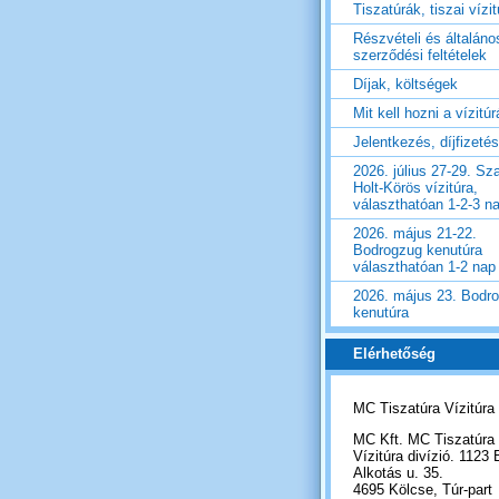
Tiszatúrák, tiszai vízi
Részvételi és általáno
szerződési feltételek
Díjak, költségek
Mit kell hozni a vízitú
Jelentkezés, díjfizetés
2026. július 27-29. Sza
Holt-Körös vízitúra,
választhatóan 1-2-3 n
2026. május 21-22.
Bodrogzug kenutúra
választhatóan 1-2 nap
2026. május 23. Bodr
kenutúra
Elérhetőség
MC Tiszatúra Vízitúra
MC Kft. MC Tiszatúra
Vízitúra divízió. 1123 
Alkotás u. 35.
4695 Kölcse, Túr-part