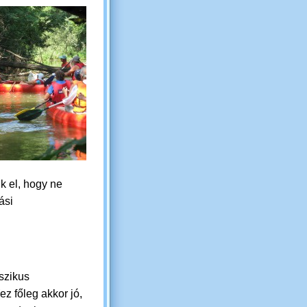
k el, hogy ne
ási
sszikus
z főleg akkor jó,