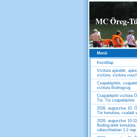
MC Öreg-Túr
Menü
Kezdőlap
Vízitúra ajándék, aján
vízitúra, vízitúra vouc
Csapatépítés, csapaté
vízitúra Bodrogzug
Csapatépítő vízitúra Ö
Túr, Túr csapatépítés
2026. augusztus 10. Ö
Túr kenutúra, családi v
2026. augusztus 10-11
Bodrog-ártér kenutúra,
választhatóan 1-2 nap