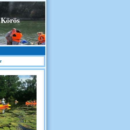
 Körös
r