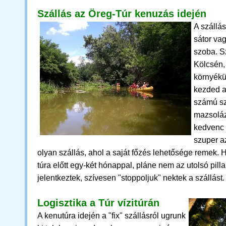
Szállás az Öreg-Túr kenuzás idején
A szállás
sátor va
szoba.
Sz
Kölcsén,
környékü
kezded a
számú sz
mazsoláz
kedvenc
szuper a
olyan szállás, ahol a saját főzés lehetősége remek.
H
túra előtt egy-két hónappal, pláne nem az utolsó pill
jelentkeztek, szívesen "stoppoljuk" nektek a szállást
Logisztika a Túr vízitúrán
A kenutúra idején
a
"fix" szállásról ugrunk