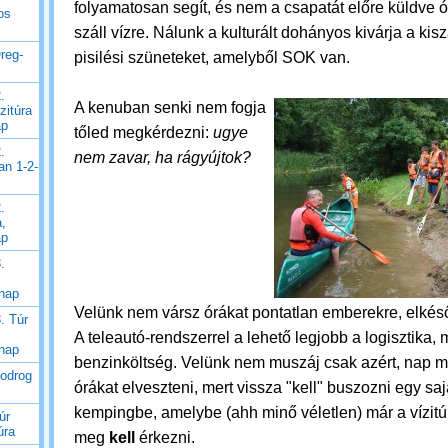
folyamatosan segít, és nem a csapatát előre küldve 
os
száll vízre. Nálunk a kulturált dohányos kivárja a kisz
reg-
pisilési szüneteket, amelyből SOK van.
.
A kenuban senki nem fogja
zitúra
ap
tőled megkérdezni:
ugye
.
nem zavar, ha rágyújtok?
an 1-2-
.
a,
ap
.
 nap
Velünk nem vársz
órákat
pontatlan emberekre, elkéső 
. Túr
A teleautó-rendszerrel a lehető legjobb a logisztika, 
 nap
benzinköltség. Velünk nem muszáj csak azért, nap mi
Bodrog
órákat elveszteni, mert vissza "kell" buszozni egy saj
kempingbe, amelybe (ahh minő véletlen) már a vízitúr
úr
úra
meg
kell
érkezni.