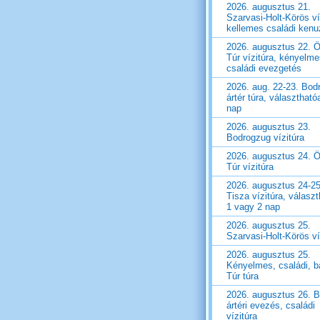
2026. augusztus 21.
Szarvasi-Holt-Körös ví
kellemes családi ken
2026. augusztus 22. Ö
Túr vízitúra, kényelm
családi evezgetés
2026. aug. 22-23. Bod
ártér túra, választható
nap
2026. augusztus 23.
Bodrogzug vízitúra
2026. augusztus 24. Ö
Túr vízitúra
2026. augusztus 24-25
Tisza vízitúra, válasz
1 vagy 2 nap
2026. augusztus 25.
Szarvasi-Holt-Körös ví
2026. augusztus 25.
Kényelmes, családi, ba
Túr túra
2026. augusztus 26. 
ártéri evezés, családi
vízitúra