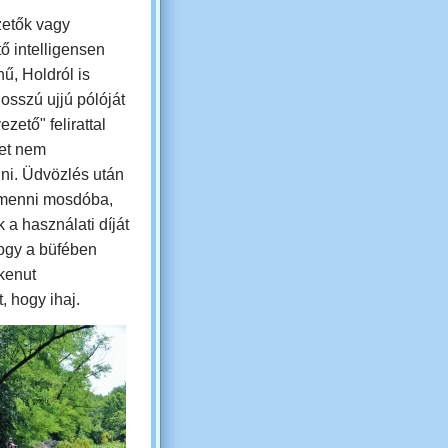
zetők vagy
ő intelligensen
ű, Holdról is
hosszú ujjú pólóját
ezető" felirattal
et nem
ni. Üdvözlés után
 menni mosdóba,
 a használati díját
hogy a büfében
kenut
, hogy ihaj.