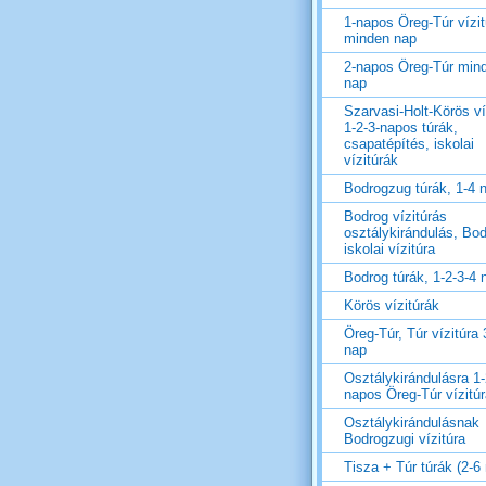
1-napos Öreg-Túr vízit
minden nap
2-napos Öreg-Túr min
nap
Szarvasi-Holt-Körös ví
1-2-3-napos túrák,
csapatépítés, iskolai
vízitúrák
Bodrogzug túrák, 1-4 
Bodrog vízitúrás
osztálykirándulás, Bo
iskolai vízitúra
Bodrog túrák, 1-2-3-4 
Körös vízitúrák
Öreg-Túr, Túr vízitúra 
nap
Osztálykirándulásra 1-
napos Öreg-Túr vízitú
Osztálykirándulásnak
Bodrogzugi vízitúra
Tisza + Túr túrák (2-6