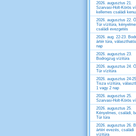
2026. augusztus 21.
Szarvasi-Holt-Körös ví
kellemes családi ken
2026. augusztus 22. Ö
Túr vízitúra, kényelm
családi evezgetés
2026. aug. 22-23. Bod
ártér túra, választható
nap
2026. augusztus 23.
Bodrogzug vízitúra
2026. augusztus 24. Ö
Túr vízitúra
2026. augusztus 24-25
Tisza vízitúra, válasz
1 vagy 2 nap
2026. augusztus 25.
Szarvasi-Holt-Körös ví
2026. augusztus 25.
Kényelmes, családi, ba
Túr túra
2026. augusztus 26. 
ártéri evezés, családi
vízitúra