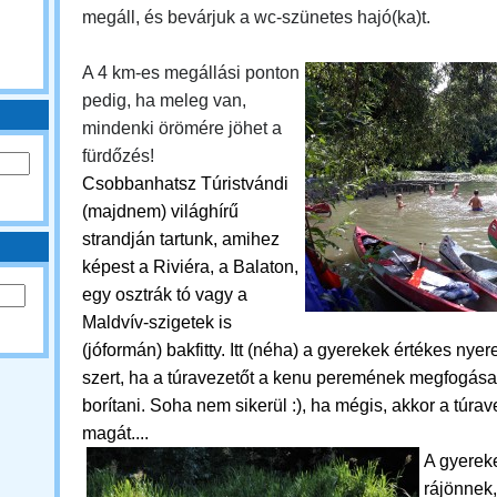
megáll, és bevárjuk a wc-szünetes hajó(ka)t.
A 4 km-es megállási ponton
pedig, ha meleg van,
mindenki örömére jöhet a
fürdőzés!
Csobbanhatsz
Túristvándi
(majdnem) világhírű
strandján tartunk, amihez
képest a Riviéra, a Balaton,
egy osztrák tó vagy a
Maldvív-szigetek is
(jóformán) bakfitty. Itt (néha) a gyerekek értékes ny
szert, ha a túravezetőt a kenu peremének megfogása 
borítani. Soha nem sikerül :), ha mégis, akkor a túra
magát....
A gyerek
rájönnek