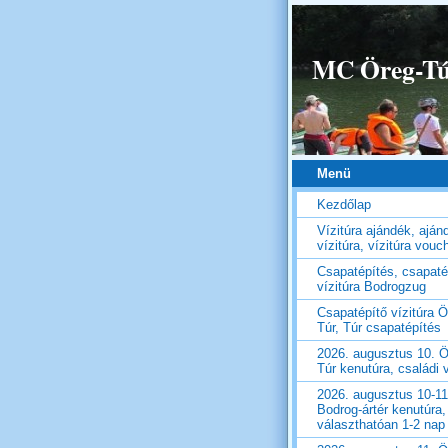
MC Öreg-Túr
Menü
Kezdőlap
Vízitúra ajándék, aján
vízitúra, vízitúra vouc
Csapatépítés, csapaté
vízitúra Bodrogzug
Csapatépítő vízitúra Ö
Túr, Túr csapatépítés
2026. augusztus 10. Ö
Túr kenutúra, családi v
2026. augusztus 10-11
Bodrog-ártér kenutúra,
választhatóan 1-2 nap