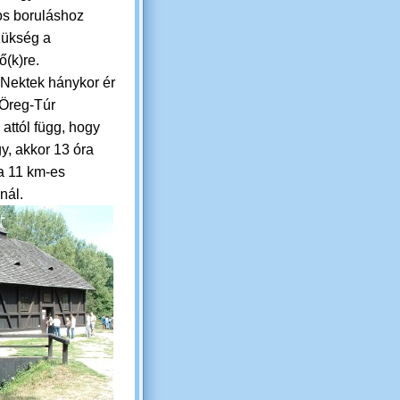
s boruláshoz
ükség a
ő(k)re.
 Nektek hánykor ér
 Öreg-Túr
 attól függ, hogy
gy, akkor 13 óra
 a 11 km-es
nál.