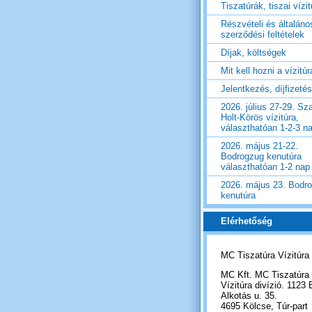
Tiszatúrák, tiszai vízi
Részvételi és általáno
szerződési feltételek
Díjak, költségek
Mit kell hozni a vízitú
Jelentkezés, díjfizetés
2026. július 27-29. Sza
Holt-Körös vízitúra,
választhatóan 1-2-3 n
2026. május 21-22.
Bodrogzug kenutúra
választhatóan 1-2 nap
2026. május 23. Bodr
kenutúra
Elérhetőség
MC Tiszatúra Vízitúra
MC Kft. MC Tiszatúra
Vízitúra divízió. 1123 
Alkotás u. 35.
4695 Kölcse, Túr-part