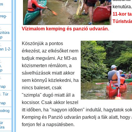
os
kenutúra
11-kor t
reg-
Túristvá
.
Vízimalom kemping és panzió udvarán.
zitúra
ap
Köszönjük a pontos
.
an 1-2-
érkezést, az elkésőket nem
tudjuk megvárni. Az M3-as
.
közismerten rémálom, a
a,
ap
sávelhúzások miatt akkor
.
sem könnyű közlekedni, ha
 nap
nincs baleset, csak
. Túr
"szimpla" dugó miatt áll a
kocsisor. Csak akkor leszel
 nap
itt időben, ha "nagyon időben" indultál, hagytatok sok 
Bodrog
Kemping és Panzió udvarán parkolj a fák alatt, hogy
úr
forrjon fel a napsütésben.
úra