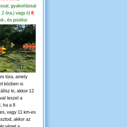
ssal, gyakorlással
. 2 óra,)
vagy
ii)
8
d-, és pisilési
es túra, amely
t közben is
állsz ki, akkor 12
val leszel a
, ha a 8
res, vagy 11 km-es
asztod, akkor az
ér véget a