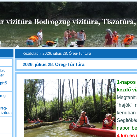
 vízitúra Bodrogzug vízitúra, Tiszatúra,
Kezdőlap
»
2026. július 28. Öreg-Túr túra
2026. július 28. Öreg-Túr túra
dék
her
1-napos
pítő
kezdő ví
reg-
Megtanítu
"hajók", 
reg-
kenuban b
ízitúra
Segítőké
.
napon be
4 km-es 