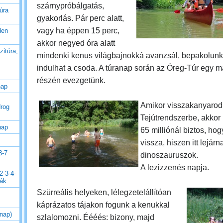
szárnypróbálgatás,
úra
gyakorlás. Pár perc alatt,
vagy ha éppen 15 perc,
den
akkor negyed óra alatt
zitúra,
mindenki kenus világbajnokká avanzsál, bepakolunk
indulhat a csoda.
A túranap során az Öreg-Túr egy m
részén evezgetünk.
nap
Amikor visszakanyarod
drog
Tejútrendszerbe, akkor
nap
65 milliónál biztos, ho
vissza, hiszen itt lejárn
3-7
dinoszauruszok.
A lezizzenés napja.
2-3-4-
rák
Szürreális helyeken, lélegzetelállítóan
káprázatos tájakon fogunk a kenukkal
 nap)
szlalomozni. Éééés: bizony, majd