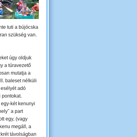
nte tuti a bújócska
kran szükség van.
eket úgy oldjuk
gy
a túravezető
osan mutatja a
ll. baleset nélküli
 esélyét adó
i pontokat.
 egy-két kenunyi
ely" a part
tt egy, (vagy
kenu megáll, a
zkrét távolságban