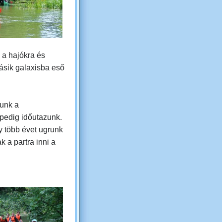
 a hajókra és
ásik galaxisba eső
unk a
 pedig időutazunk.
gy több évet ugrunk
ak a partra inni a