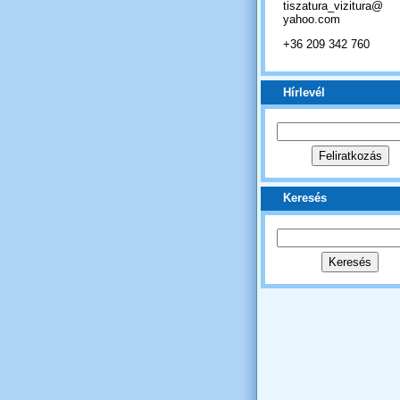
tiszatura_vizitura@
yahoo.com
+36 209 342 760
Hírlevél
Keresés