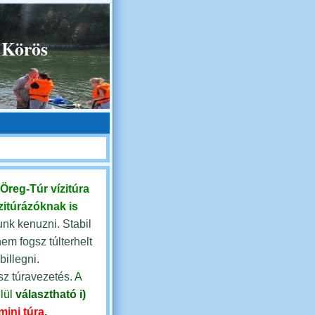
 Körös
Öreg-Túr vízitúra
zitúrázóknak is
nk kenuzni. Stabil
nem fogsz túlterhelt
illegni.
sz túravezetés.
A
lül
választható
i)
mini túra
,