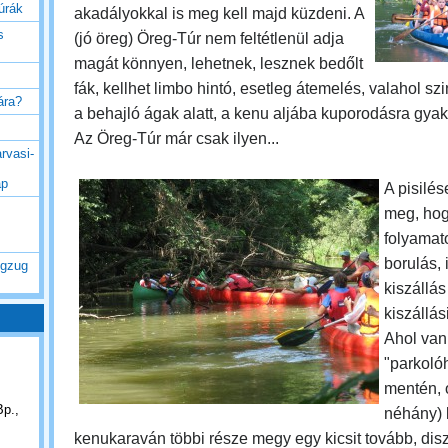
túrák
akadályokkal is meg kell majd küzdeni. A
s
(jó öreg) Öreg-Túr nem feltétlenül adja
magát könnyen, lehetnek, lesznek bedőlt
fák, kellhet limbo hintó, esetleg átemelés, valahol szi
rára?
a behajló ágak alatt, a kenu aljába kuporodásra gya
Az Öreg-Túr már csak ilyen...
rvasi-
ap
A pisilés
meg, ho
folyamat
borulás, i
ogzug
kiszállás
kiszállás
Ahol van
"parkolóh
mentén, o
Bp.,
néhány) 
kenukaraván többi része megy egy kicsit tovább, dis