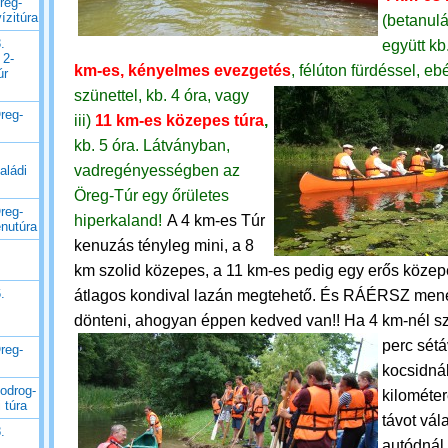
reg-
ízitúra
(betanulá
.
együtt kb
 2-
km-es, kényelmes evezgetés
, félúton fürdéssel, ebé
úr
szünettel, kb. 4 óra, vagy
reg-
iii)
11 km-es közepes túra
,
kb. 5 óra.
Látványban,
vadregényességben az
aládi
Öreg-Túr egy őrületes
reg-
hiperkaland!
A 4 km-es Túr
enutúra
kenuzás tényleg mini, a 8
km szolid közepes, a 11 km-es pedig egy erős közep
.
átlagos kondival lazán megtehető. És RÁÉRSZ mene
dönteni, ahogyan éppen kedved van!!
Ha 4 km-nél sz
perc sétá
reg-
kocsidnál
odrog-
kilométe
 túra
távot vál
.
autódnál 