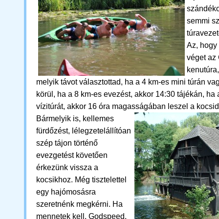
szándéko
semmi sz
túravezet
Az, hogy
véget az
kenutúra,
melyik távot választottad, ha a 4 km-es mini túrán va
körül, ha a 8 km-es evezést, akkor 14:30 tájékán, ha
vízitúrát, akkor 16 óra magasságában leszel a kocsid
Bármelyik is,
kellemes
fürdőzést, lélegzetelállítóan
szép tájon történő
evezgetést követően
érkezünk vissza a
kocsikhoz.
M
ég tisztelettel
egy hajómosásra
szeretnénk megkérni. Ha
mennetek kell, Godspeed,