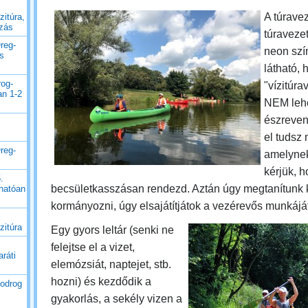
A túrave
zitúra,
uzás
túravezet
reg-
neon szín
es
látható, 
rog-
"vízitúrav
an 1-2
NEM leh
észreven
el tudsz
reg-
amelynek
kérjük, 
.
becsületkasszásan rendezd. Aztán úgy megtanítunk 
thatóan
kormányozni, úgy elsajátítjátok a vezérevős munkáját
zitúra
Egy gyors leltár (senki ne
felejtse el a vizet,
ráti
elemózsiát, naptejet, stb.
hozni) és kezdődik a
Bodrog
gyakorlás, a sekély vizen a