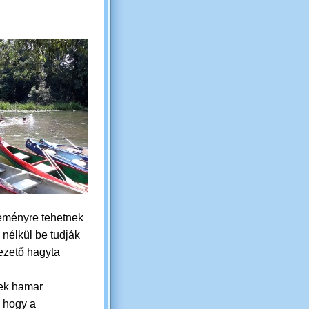
ereményre tehetnek
nélkül be tudják
vezető hagyta
ek hamar
, hogy a