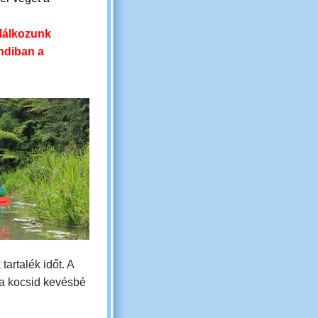
.
alálkozunk
ndiban a
tartalék időt. A
 a kocsid kevésbé