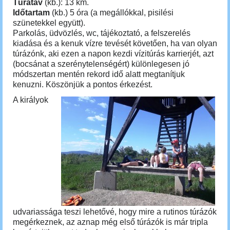
Túratáv
(kb.): 13 km.
Időtartam
(kb.) 5 óra (a megállókkal, pisilési
szünetekkel együtt).
Parkolás, üdvözlés, wc, tájékoztató, a felszerelés
kiadása és a kenuk vízre tevését követően, ha van olyan
túrázónk, aki ezen a napon kezdi vízitúrás karrierjét, azt
(bocsánat a szerénytelenségért) különlegesen jó
módszertan mentén rekord idő alatt megtanítjuk
kenuzni. Köszönjük a pontos érkezést.
A királyok
udvariassága teszi lehetővé, hogy mire a rutinos túrázók
megérkeznek, az aznap még első túrázók is már tripla