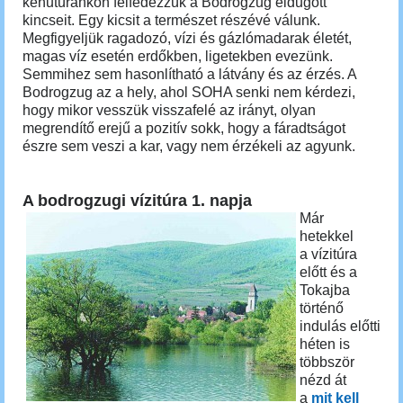
kenutúránkon felfedezzük a Bodrogzug eldugott
kincseit. Egy kicsit a természet részévé válunk.
Megfigyeljük ragadozó, vízi és gázlómadarak életét,
magas víz esetén erdőkben, ligetekben evezünk.
Semmihez sem hasonlítható a látvány és az érzés. A
Bodrogzug az a hely, ahol SOHA senki nem kérdezi,
hogy mikor vesszük visszafelé az irányt, olyan
megrendítő erejű a pozitív sokk, hogy a fáradtságot
észre sem veszi a kar, vagy nem érzékeli az agyunk.
A bodrogzugi vízitúra 1. napja
Már
hetekkel
a vízitúra
előtt és a
Tokajba
történő
indulás előtti
héten is
többször
nézd át
a
mit kell