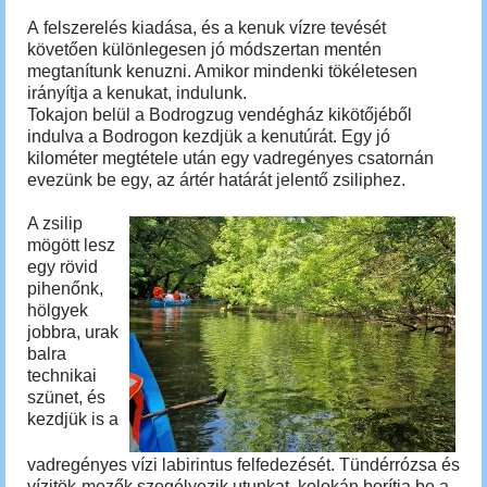
A
felszerelés kiadása, és a kenuk vízre tevését
követően különlegesen jó módszertan mentén
megtanítunk kenuzni. Amikor mindenki tökéletesen
irányítja a kenukat, indulunk.
Tokajon belül a Bodrogzug vendégház kikötőjéből
indulva a Bodrogon kezdjük a kenutúrát. Egy jó
kilométer megtétele után egy vadregényes csatornán
evezünk be egy, az ártér határát jelentő zsiliphez.
A zsilip
mögött lesz
egy rövid
pihenőnk,
hölgyek
jobbra, urak
balra
technikai
szünet, és
kezdjük is a
vadregényes vízi labirintus felfedezését. Tündérrózsa és
vízitök-mezők szegélyezik utunkat, kolokán borítja be a