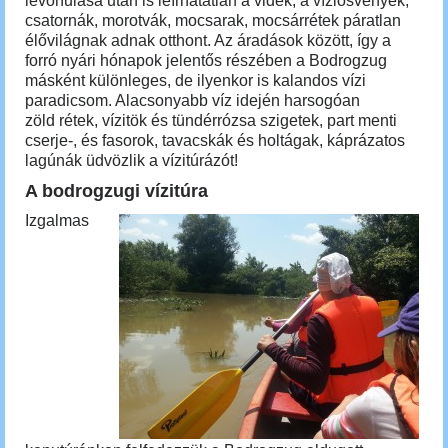
levonulása után is leírhatatlan a vidék, a víziösvények,
csatornák, morotvák, mocsarak, mocsárrétek páratlan
élővilágnak adnak otthont. Az áradások között, így a
forró nyári hónapok jelentős részében a Bodrogzug
másként különleges, de ilyenkor is kalandos vízi
paradicsom. Alacsonyabb víz idején harsogóan
zöld rétek, vízitök és tündérrózsa szigetek, part menti
cserje-, és fasorok, tavacskák és holtágak, káprázatos
lagúnák üdvözlik a vízitúrázót!
A bodrogzugi vízitúra
Izgalmas