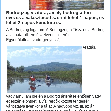
Bodrogzug vízitúra, amely bodrog-ártéri
evezés a választásod szerint lehet 1-napos, és
lehet 2-napos kenutúra is.
A Bodrogzug fo
galom. A Bodrogzu
g a Tisza és a Bodrog
által határolt
természetvédelmi
terület.
E
gyedülállóan
vadregényes táj.
Áradás,
vagy árhullám idején a Bodrog árterét
jelentősen vagy
egészén elöntheti a víz, “erdők közötti tengerré”
változtatva ilyenkor a tájat. A nagyobb víz, ill. az ár