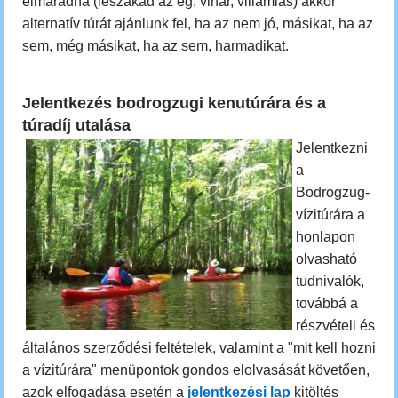
elmaradna (leszakad az ég, vihar, villámlás) akkor
alternatív túrát ajánlunk fel, ha az nem jó, másikat, ha az
sem, még másikat, ha az sem, harmadikat.
Jelentkezés bodrogzugi kenutúrára és a
túradíj utalása
Jelentkezni
a
Bodrogzug-
vízitúrára
a
honlapon
olvasható
tudnivalók,
továbbá a
részvételi és
általános szerződési feltételek, valamint a "mit kell hozni
a vízitúrára" menüpontok gondos elolvasását követően,
azok elfogadása esetén a
jelentkezési lap
kitöltés