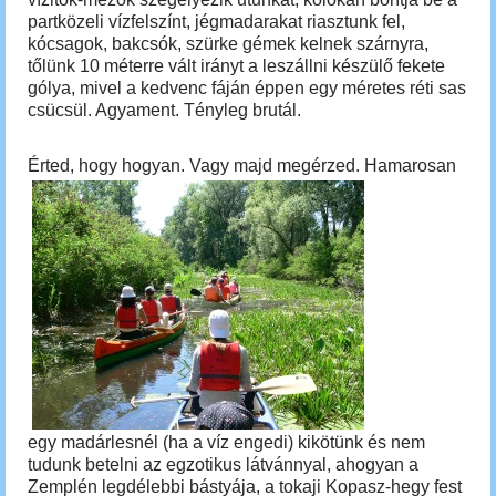
partközeli vízfelszínt, jégmadarakat riasztunk fel,
kócsagok, bakcsók, szürke gémek kelnek szárnyra,
tőlünk 10 méterre vált irányt a leszállni készülő fekete
gólya, mivel a kedvenc fáján éppen egy méretes réti sas
csücsül. Agyament. Tényleg brutál.
Érted, hogy hogyan. Vagy majd megérzed.
Hamarosan
egy madárlesnél (ha a víz engedi) kikötünk és nem
tudunk betelni az egzotikus látvánnyal, ahogyan a
Zemplén legdélebbi bástyája, a tokaji Kopasz-hegy fest