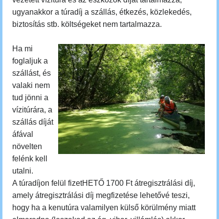
ugyanakkor a túradíj a szállás, étkezés, közlekedés,
biztosítás stb. költségeket nem tartalmazza.
Ha mi
foglaljuk a
szállást, és
valaki nem
tud jönni a
vízitúrára, a
szállás díját
áfával
növelten
felénk kell
utalni.
A túradíjon felül fizetHETŐ 1700 Ft átregisztrálási díj,
amely átregisztrálási díj megfizetése lehetővé teszi,
hogy ha a kenutúra valamilyen külső körülmény miatt