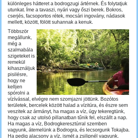
különleges hátteret a bodrogzugi ártérnek. És folytatjuk
utunkat. Íme a tavaszi, nyári vagy őszi berek. Bokros,
cserjés, facsoportos rétek, mocsári ingovány, nádasok
mellett, között, fölött suhannak a kenuk.
Többször
megállunk,
még a
szalmabála
szigeteket is
remekül
kihasználjuk
pisilésre,
hogy ne
kelljen
spórolni a
vízívással, elvégre nem szomjazni jöttünk. Bozótos
területek, bercelek között halad a vízitúra, és észre sem
veszitek az ármányt, ha magas a víz, úgy tekeregtünk,
hogy csak az utolsó pillanatban tűnik fel, elszállt a nap.
Ha magas a víz, Bodrogkeresztúrral szemben
vagyunk, átemelünk a Bodrogra, és lecsorgunk Tokajba.
Ha pedig alacsony a víz, ismét a zsilipnél vagyunk.