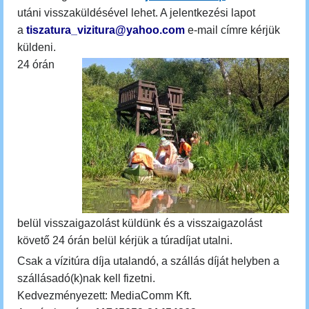
utáni visszaküldésével lehet. A jelentkezési lapot
a
tiszatura_vizitura@yahoo.com
e-mail címre kérjük
küldeni.
24 órán
belül
visszaigazolást küldünk
és a visszaigazolást
követő 24 órán belül kérjük a túradíjat utalni.
Csak a vízitúra díja utalandó, a szállás díját helyben a
szállásadó(k)nak kell fizetni.
Kedvezményezett: MediaComm Kft.