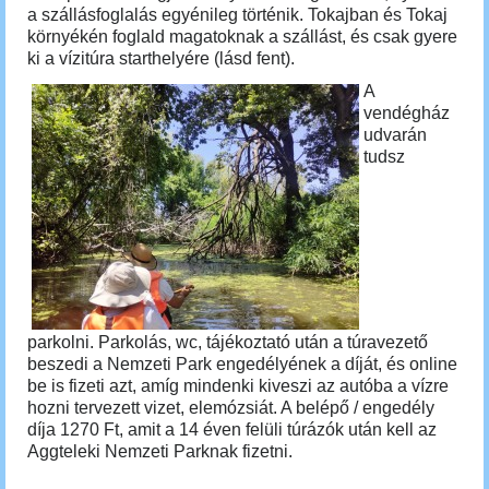
a szállásfoglalás egyénileg történik. Tokajban és Tokaj
környékén foglald magatoknak a szállást, és csak gyere
ki a vízitúra starthelyére (lásd fent).
A
vendégház
udvarán
tudsz
parkolni. P
arkolás, wc, tájékoztató után a
túravezető
beszedi a Nemzeti Park engedélyének a díját, és online
be is fizeti azt, amíg mindenki kiveszi az autóba a vízre
hozni tervezett vizet, elemózsiát. A belépő / engedély
díja 1270 Ft, amit a 14 éven felüli túrázók után kell az
Aggteleki Nemzeti Parknak fizetni.