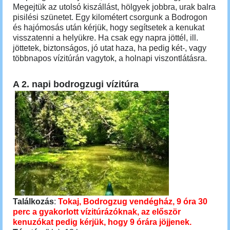
Megejtük az utolsó kiszállást, hölgyek jobbra, urak balra
pisilési szünetet. Egy kilométert csorgunk a Bodrogon
és hajómosás után kérjük, hogy segítsetek a kenukat
visszatenni a helyükre. Ha csak egy napra jöttél, ill.
jöttetek, biztonságos, jó utat haza, ha pedig két-, vagy
többnapos vízitúrán vagytok, a holnapi viszontlátásra.
A 2. napi bodrogzugi vízitúra
Találkozás
:
Tokaj, Bodrogzug vendégház, 9 óra 30
perc a gyakorlott vízitúrázóknak, az először
kenuzókat pedig kérjük, hogy 9 órára jöjjenek.