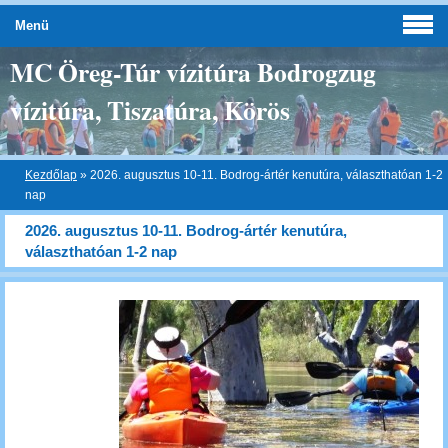
Menü
MC Öreg-Túr vízitúra Bodrogzug
vízitúra, Tiszatúra, Körös
Kezdőlap
»
2026. augusztus 10-11. Bodrog-ártér kenutúra, választhatóan 1-2
nap
2026. augusztus 10-11. Bodrog-ártér kenutúra,
választhatóan 1-2 nap