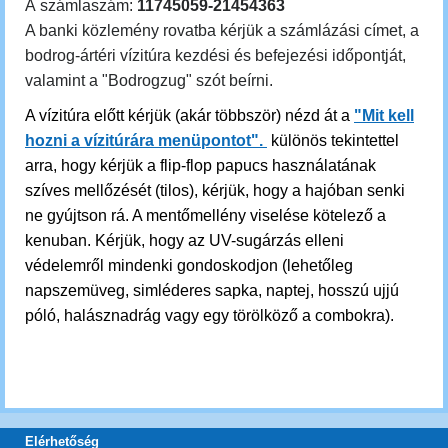
A számlaszám:
11745059-21454363
A banki közlemény rovatba kérjük a számlázási címet, a
bodrog-ártéri vízitúra kezdési és befejezési időpontját,
valamint a "Bodrogzug" szót beírni.
A vízitúra előtt kérjük (akár többször) nézd át a
"Mit kell
hozni a vízitúrára menüpontot".
különös tekintettel
arra, hogy kérjük a flip-flop papucs használatának
szíves mellőzését (tilos), kérjük, hogy a hajóban senki
ne gyújtson rá. A mentőmellény viselése kötelező a
kenuban. Kérjük, hogy az UV-sugárzás elleni
védelemről mindenki gondoskodjon (lehetőleg
napszemüveg, simléderes sapka, naptej, hosszú ujjú
póló, halásznadrág vagy egy törölköző a combokra).
Elérhetőség