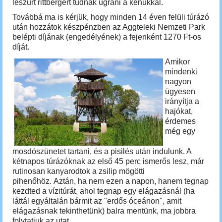
leszúrt rittbergert tudnak ugrani a kenukkal.
Továbbá ma is kérjük, hogy minden 14 éven felüli túrázó
után hozzátok készpénzben az Aggteleki Nemzeti Park
belépti díjának (engedélyének) a fejenként 1270 Ft-os
díját.
Amikor
mindenki
nagyon
ügyesen
irányítja a
hajókat,
érdemes
még egy
mosdószünetet tartani, és a pisilés után indulunk. A
kétnapos túrázóknak az első 45 perc ismerős lesz, már
rutinosan kanyarodtok a zsilip mögötti
pihenőhöz.
Aztán, ha nem ezen a napon, hanem tegnap
kezdted a vízitúrát, ahol tegnap egy elágazásnál (ha
láttál egyáltalán bármit az "erdős óceánon", amit
elágazásnak tekinthetünk) balra mentünk, ma jobbra
folytatjuk az utat.