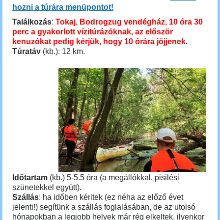
hozni a túrára menüpontot!
Találkozás
:
Tokaj, Bodrogzug vendégház, 10 óra 30
perc a gyakorlott vízitúrázóknak, az először
kenuzókat pedig kérjük, hogy 10 órára jöjjenek.
Túratáv
(kb.): 12 km.
Időtartam
(kb.) 5-5.5 óra (a megállókkal, pisilési
szünetekkel együtt).
Szállás
: ha időben kéritek (ez néha az előző évet
jelenti!) segítünk a szállás foglalásában, de az utolsó
hónapokban a legjobb helyek már rég elkeltek, ilyenkor