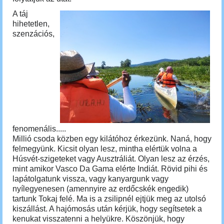
A táj
hihetetlen,
szenzációs,
fenomenális.....
Millió csoda közben egy kilátóhoz érkezünk.
Naná, hogy
felmegyünk. Kicsit olyan lesz, mintha elértük volna a
Húsvét-szigeteket vagy Ausztráliát. Olyan lesz az érzés,
mint amikor Vasco Da Gama elérte Indiát. Rövid pihi és
lapátolgatunk vissza, vagy kanyargunk vagy
nyílegyenesen (amennyire az erdőcskék engedik)
tartunk Tokaj felé. Ma is a zsilipnél ejtjük meg az utolsó
kiszállást. A hajómosás után kérjük, hogy segítsetek a
kenukat visszatenni a helyükre. Köszönjük, hogy