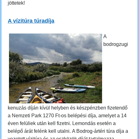
jöttetek!
A vízitúra túradíja
A
bodrogzugi
kenuzás díján kívül helyben és készpénzben fizetendő
a Nemzeti Park 1270 Ft-os belépési díja, amelyet a 14
éven felüliek után kell fizetni. Lemondás esetén a
belépő árát felénk kell utalni.
A Bodrog-ártéri túra díja a
vezetett vízitúra és az eszközök díját tartalmazza,