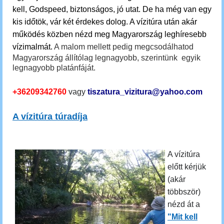
kell, Godspeed, biztonságos, jó utat. De ha még van egy
kis időtök, vár két érdekes dolog.
A vízitúra után akár
működés közben nézd meg Magyarország leghíresebb
vízimalmát.
A malom mellett pedig megcsodálhatod
Magyarország állítólag legnagyobb, szerintünk egyik
legnagyobb platánfáját.
+36209342760
vagy
tiszatura_vizitura@yahoo.com
A vízitúra túradíja
A vízitúra
előtt kérjük
(akár
többször)
nézd át a
"Mit kell