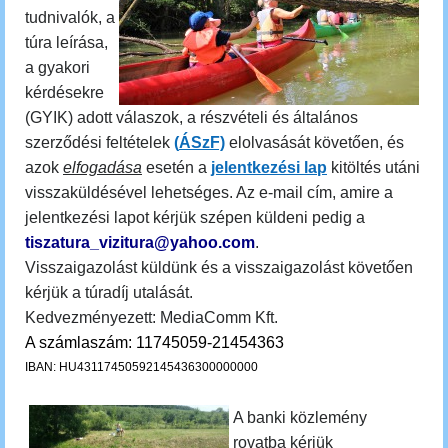
tudnivalók, a
túra leírása,
a gyakori
kérdésekre
(GYIK) adott válaszok, a részvételi és általános
szerződési feltételek
(
ÁSzF)
elolvasását követően, és
azok
elfogadása
esetén a
jelentkezési lap
kitöltés utáni
visszaküldésével lehetséges. Az e-mail cím, amire a
jelentkezési lapot kérjük szépen küldeni pedig a
tiszatura_vizitura@yahoo.com
.
Visszaigazolást küldünk és a visszaigazolást követően
kérjük a túradíj utalását.
Kedvezményezett: MediaComm Kft.
A számlaszám: 11745059-21454363
IBAN: HU43117450592145436300000000
A banki közlemény
rovatba kérjük