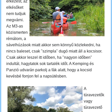
érkezést, az
elkésőket
nem tudjuk
megvárni.
Az M3-as
közismerten
rémálom, a
sávelhúzások miatt akkor sem könnyű közlekedni, ha
nincs baleset, csak "szimpla" dugó miatt áll a kocsisor.
Csak akkor leszel itt időben, ha "nagyon időben"
indultál, hagytatok sok tartalék időt. A Kemping és
Panzió udvarán parkolj a fák alatt, hogy a kocsid
kevésbé forrjon fel a napsütésben.
A
túravezetők
vagy
túravezető