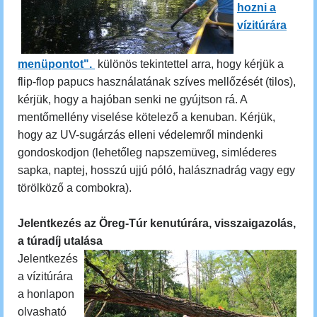
hozni a
vízitúrára
menüpontot".
különös tekintettel arra, hogy kérjük a
flip-flop papucs használatának szíves mellőzését (tilos),
kérjük, hogy a hajóban senki ne gyújtson rá. A
mentőmellény viselése kötelező a kenuban. Kérjük,
hogy az UV-sugárzás elleni védelemről mindenki
gondoskodjon (lehetőleg napszemüveg, simléderes
sapka, naptej, hosszú ujjú póló, halásznadrág vagy egy
törölköző a combokra).
Jelentkezés az Öreg-Túr kenutúrára, visszaigazolás,
a túradíj utalása
Jelentkezés
a vízitúrára
a honlapon
olvasható