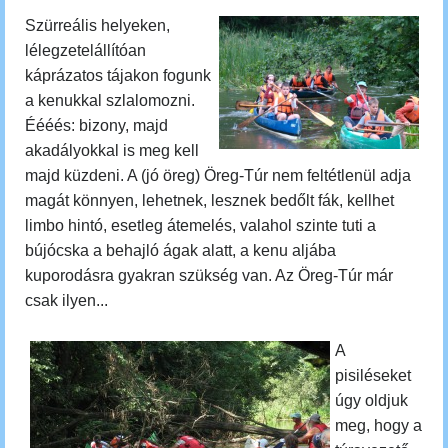
Szürreális helyeken,
lélegzetelállítóan
káprázatos tájakon fogunk
a kenukkal szlalomozni.
Éééés: bizony, majd
akadályokkal is meg kell
majd küzdeni. A (jó öreg) Öreg-Túr nem feltétlenül adja
magát könnyen, lehetnek, lesznek bedőlt fák, kellhet
limbo hintó, esetleg átemelés, valahol szinte tuti a
bújócska a behajló ágak alatt, a kenu aljába
kuporodásra gyakran szükség van. Az Öreg-Túr már
csak ilyen...
A
pisiléseket
úgy oldjuk
meg, hogy
a