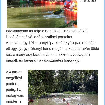
túravezető
folyamatosan mutatja a borulás, ill. baleset nélküli
kiszállás esélyét adó kiszállási pontokat.
Ahol van egy-két kenunyi "parkolóhely" a part mentén,
ott egy, (vagy néhány) kenu megáll, a kenukaraván többi
része megy egy kicsit tovább, diszkrét távolságban
megáll, és bevárjuk a wc-szünetes hajó(ka)t.
A 4 km-es
megállási
ponton
pedig, ha
meleg van,
mindenki