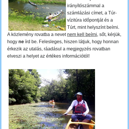
irányítószámmal a
számlázási címet, a Túr-
vízitúra időpontját és a
Túrt, mint helyszínt beírni.
A közlemény rovatba a nevet
nem kell beírni
, sőt, kérjük,
hogy
ne
írd be. Felesleges, hiszen látjuk, hogy honnan
érkezik az utalás, ráadásul a megjegyzés rovatban
elveszi a helyet az értékes információtól!