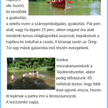
stb. hozni)
és kezdődik
a gyakorlás,
a sekély vizen a szárnypróbálgatás, gyakorlás. Pár perc
alatt, vagy ha éppen 15 perc, akkor negyed óra alatt
mindenki kenus világbajnokká avanzsál, bepakolunk a
hajókra és indulhat a csoda.
A túranap során az Öreg-
Túr egy másik galaxisba eső részén evezgetünk.
Amikor
visszakanyarodunk a
Tejútrendszerbe, akkor
pedig időutazunk.
65
milliónál biztos, hogy több
évet ugrunk vissza, hiszen
itt lejárnak a partra inni a dinoszauruszok.
A lezizzenés napja.