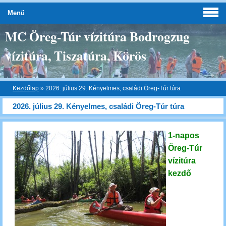
Menü
MC Öreg-Túr vízitúra Bodrogzug
vízitúra, Tiszatúra, Körös
Kezdőlap
»
2026. július 29. Kényelmes, családi Öreg-Túr túra
2026. július 29. Kényelmes, családi Öreg-Túr túra
1-napos
Öreg-Túr
vízitúra
kezdő