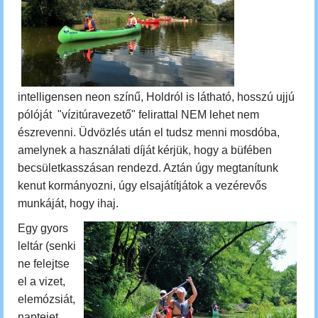
intelligensen neon színű, Holdról is látható, hosszú ujjú
pólóját "vízitúravezető" felirattal NEM lehet nem
észrevenni. Üdvözlés után el tudsz menni mosdóba,
amelynek a használati díját kérjük, hogy a büfében
becsületkasszásan rendezd. Aztán úgy megtanítunk
kenut kormányozni, úgy elsajátítjátok a vezérevős
munkáját, hogy ihaj.
Egy gyors
leltár (senki
ne felejtse
el a vizet,
elemózsiát,
naptejet,