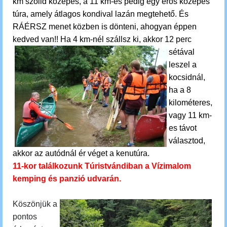
km szolid közepes, a 11 km-es pedig egy erős közepes
túra, amely átlagos kondival lazán megtehető. És
RÁÉRSZ menet közben is dönteni, ahogyan éppen
kedved van!!
Ha 4 km-nél szállsz ki, akkor 12 perc
sétával
leszel a
kocsidnál,
ha a 8
kilométeres,
vagy 11 km-
es távot
választod,
akkor az autódnál ér véget a kenutúra.
11-kor találkozunk Túristvándiban a Vízimalom
kemping és panzió udvarán.
Köszönjük a
pontos