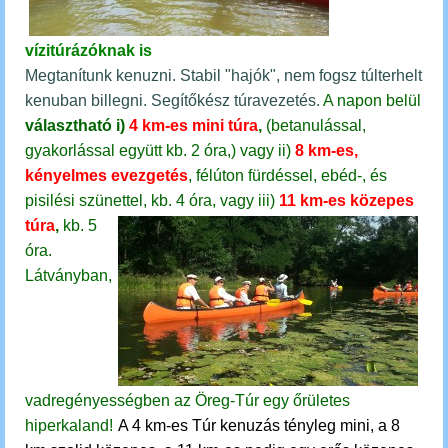
vízitúrázóknak is
Megtanítunk kenuzni. Stabil "hajók", nem fogsz túlterhelt
kenuban billegni. Segítőkész túravezetés.
A napon belül
választható
i)
4 km-es mini túra
,
(betanulással,
gyakorlással együtt kb. 2 óra,)
vagy
ii)
8 km-es,
kényelmes evezgetés
, félúton fürdéssel, ebéd-, és
pisilési szünettel, kb. 4 óra, vagy
iii)
11 km-es közepes
túra
,
kb. 5
óra.
Látványban,
vadregényességben az Öreg-Túr egy őrületes
hiperkaland!
A 4 km-es Túr kenuzás tényleg mini, a 8