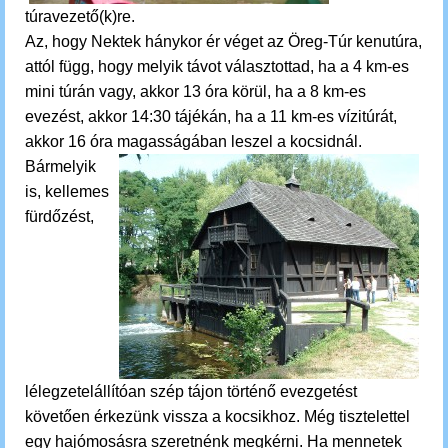
túravezető(k)re.
Az, hogy Nektek hánykor ér véget az Öreg-Túr kenutúra,
attól függ, hogy melyik távot választottad, ha a 4 km-es
mini túrán vagy, akkor 13 óra körül, ha a 8 km-es
evezést, akkor 14:30 tájékán, ha a 11 km-es vízitúrát,
akkor 16 óra magasságában leszel a kocsidnál.
Bármelyik
is,
kellemes
fürdőzést,
lélegzetelállítóan szép tájon történő evezgetést
követően érkezünk vissza a kocsikhoz.
M
ég tisztelettel
egy hajómosásra szeretnénk megkérni. Ha mennetek