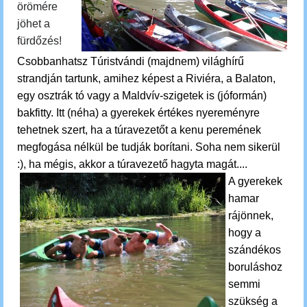
örömére
jöhet a
fürdőzés!
Csobbanhatsz
Túristvándi (majdnem) világhírű
strandján tartunk, amihez képest a Riviéra, a Balaton,
egy osztrák tó vagy a Maldvív-szigetek is (jóformán)
bakfitty. Itt (néha) a gyerekek értékes nyereményre
tehetnek szert, ha a túravezetőt a kenu peremének
megfogása nélkül be tudják borítani. Soha nem sikerül
:), ha mégis, akkor a túravezető hagyta magát....
A gyerekek
hamar
rájönnek,
hogy a
szándékos
boruláshoz
semmi
szükség a