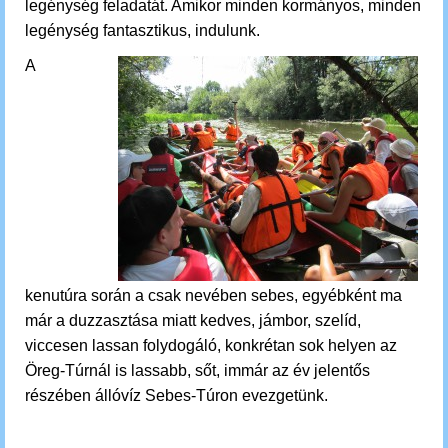
legénység feladatát. Amikor minden kormányos, minden
legénység fantasztikus, indulunk.
A
kenutúra során a csak nevében sebes, egyébként ma
már a duzzasztása miatt kedves, jámbor, szelíd,
viccesen lassan folydogáló, konkrétan sok helyen az
Öreg-Túrnál is lassabb, sőt, immár az év jelentős
részében állóvíz Sebes-Túron evezgetünk.