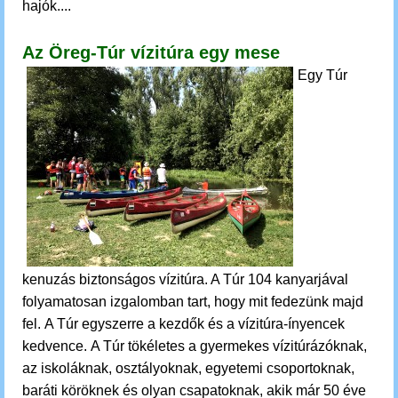
hajók....
Az Öreg-Túr vízitúra egy mese
Egy Túr
kenuzás
biztonságos vízitúra. A Túr
104 kanyarjával
folyamatosan izgalomban tart, hogy mit fedezünk majd
fel.
A Túr egyszerre a kezdők és a vízitúra-ínyencek
kedvence.
A Túr tökéletes a gyermekes vízitúrázóknak,
az iskoláknak, osztályoknak, egyetemi csoportoknak,
baráti köröknek és olyan csapatoknak, akik már 50 éve