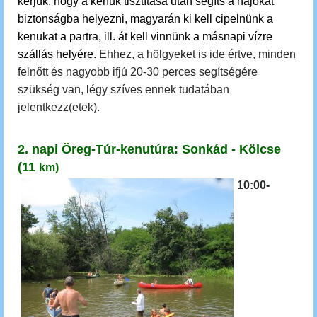
kérjük, hogy a kenuk tisztítása után segíts a hajókat
biztonságba helyezni, magyarán ki kell cipelnünk a
kenukat a partra, ill. át kell vinnünk a másnapi vízre
szállás helyére.
Ehhez, a hölgyeket is ide értve, minden
felnőtt és nagyobb ifjú 20-30 perces segítségére
szükség van, légy szíves ennek tudatában
jelentkezz(etek).
2. napi Öreg-Túr-kenutúra: Sonkád - Kölcse
(11
km)
10:00-