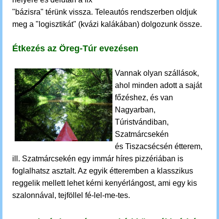
"bázisra" térünk vissza.
Teleautós rendszerben oldjuk
meg a "logisztikát" (kvázi kalákában) dolgozunk össze.
Étkezés az Öreg-Túr evezésen
Vannak olyan szállások,
ahol minden adott a saját
főzéshez, és van
Nagyarban,
Túristvándiban,
Szatmárcsekén
és Tiszacsécsén étterem,
ill. Szatmárcsekén egy immár híres pizzériában is
foglalhatsz asztalt. Az egyik étteremben a klasszikus
reggelik mellett lehet kérni kenyérlángost, ami egy kis
szalonnával, tejföllel fé-lel-me-tes.