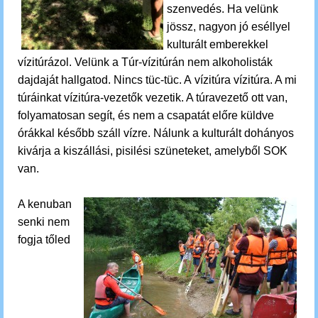
szenvedés.
Ha velünk
jössz, nagyon jó eséllyel
kulturált emberekkel
vízitúrázol. Velünk a Túr-vízitúrán nem alkoholisták
dajdaját hallgatod. Nincs tüc-tüc. A vízitúra vízitúra. A mi
túráinkat vízitúra-vezetők vezetik. A túravezető ott van,
folyamatosan segít, és nem a csapatát előre küldve
órákkal később száll vízre. Nálunk a kulturált dohányos
kivárja a kiszállási, pisilési szüneteket, amelyből SOK
van.
A kenuban
senki nem
fogja tőled