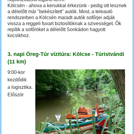
Kölcsén - ahova a kenukkal érkezünk - pedig ott lesznek
a délelőtt már "bekészített" autók. Most, a teleautó
rendszerben a Kölcsén maradt autók sofőrjei adják
vissza a reggeli fuvart biztosítóknak a szivességet. Ők
repítik a sofőröket a délelőtt Sonkádon hagyott
kocsikhoz.
3. napi Öreg-Túr vízitúra: Kölcse - Túristvándi
(11 km)
9:00-kor
kezdődik
a
l
ogisztika.
Először