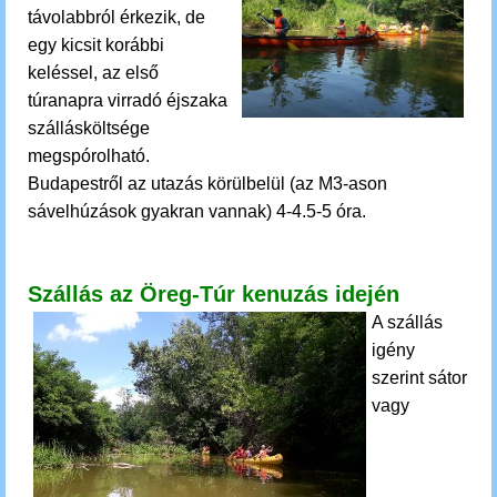
távolabbról érkezik, de
egy kicsit korábbi
keléssel, az első
túranapra virradó éjszaka
szállásköltsége
megspórolható.
Budapestről az utazás körülbelül (az M3-ason
sávelhúzások gyakran vannak) 4-4.5-5 óra.
Szállás az Öreg-Túr kenuzás idején
A szállás
igény
szerint sátor
vagy