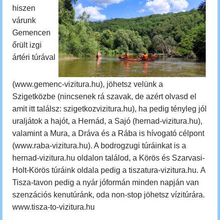
hisze
n
várunk
Gemencen
őrült izgi
ártéri túrával
(www.ge
menc-vizitura.hu), jöhetsz velünk a
Szigetközbe (nincsenek rá szavak, de azért olvasd el
amit itt találsz: szigetkozvizitura.hu), ha pedig tényleg jól
uraljátok a hajót, a Hernád, a Sajó (hernad-vizitura.hu),
valamint a Mura, a Dráva és a Rába is hívogató célpont
(www.raba-vizitura.hu). A bodrogzugi túráinkat is a
hernad-vizitura.hu oldalon találod, a Körös és Szarvasi-
Holt-Körös túráink oldala pedig a tiszatura-vizitura.hu.
A
Tisza-tavon pedig a nyár jóformán minden napján van
szenzációs kenutúránk, oda non-stop jöhetsz vízitúrára.
www.tisza-to-vizitura.hu