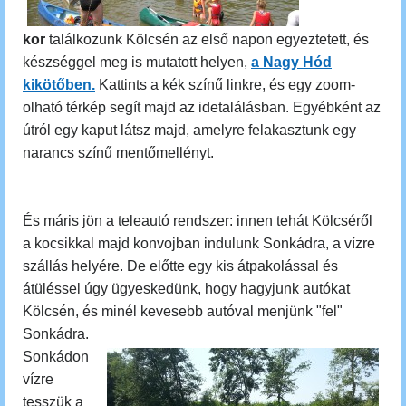
kor
találkozunk Kölcsén az első napon egyeztetett, és
készséggel meg is mutatott helyen,
a Nagy Hód
kikötőben.
Kattints a kék színű linkre, és egy zoom-
olható térkép segít majd az idetalálásban.
Egyébként az
útról egy kaput látsz majd, amelyre felakasztunk egy
nar
ancs színű mentőmellényt.
És máris jön a teleautó rendszer: innen tehát Kölcséről
a kocsikkal majd konvojban indulunk Sonkádra, a vízre
szállás helyére. De előtte egy kis átpakolással és
átüléssel úgy ügyeskedünk, hogy hagyjunk autókat
Kölcsén, és minél kevesebb autóval menjünk "fel"
Sonkádra.
Sonkádon
vízre
tesszük a