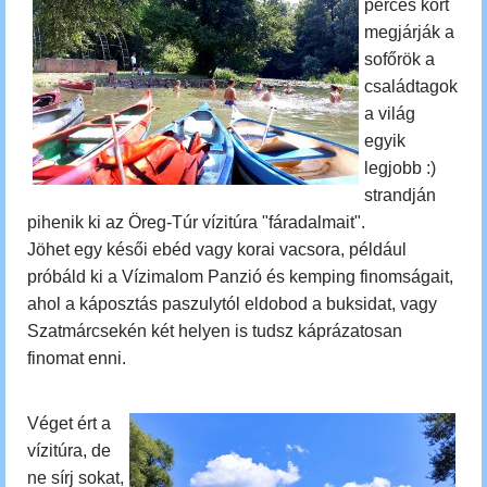
perces kört
megjárják a
sofőrök a
családtagok
a világ
egyik
legjobb :)
strandján
pihenik ki az Öreg-Túr vízitúra "fáradalmait".
Jöhet egy késői ebéd vagy korai
vacsora, például
próbáld ki a Vízimalom Panzió és kemping finomságait,
ahol a káposztás paszulytól eldobod a buksidat, vagy
Szatmárcsekén két helyen is tudsz káprázatosan
finomat enni.
Véget ért a
vízitúra, de
ne sírj sokat,