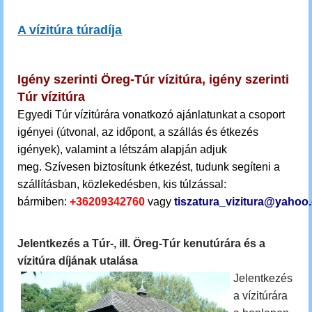
A vízitúra túradíja
Igény szerinti Öreg-Túr vízitúra, igény szerinti
Túr vízitúra
Egyedi Túr vízitúrára vonatkozó ajánlatunkat a csoport
igényei (útvonal, az időpont, a szállás és étkezés
igények), valamint a létszám alapján adjuk
meg.
Szívesen biztosítunk étkezést, tudunk segíteni a
szállításban, közlekedésben, kis túlzással:
bármiben:
+36209342760
vagy
tiszatura_vizitura@yahoo
Jelentkezés a Túr-, ill. Öreg-Túr kenutúrára és a
vízitúra díjának utalása
Jelentkezés
a vízitúrára