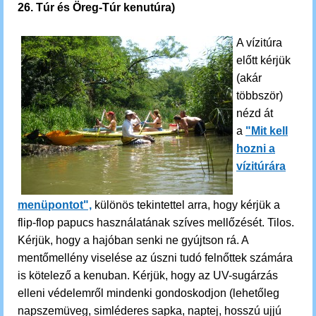
26.
Túr és Öreg-Túr kenutúra
)
A vízitúra
előtt kérjük
(akár
többször)
nézd át
a
"Mit kell
hozni a
vízitúrára
menüpontot",
különös tekintettel arra, hogy kérjük a
flip-flop papucs használatának szíves mellőzését. Tilos.
Kérjük, hogy a hajóban senki ne gyújtson rá. A
mentőmellény viselése az úszni tudó felnőttek számára
is kötelező a kenuban. Kérjük, hogy az UV-sugárzás
elleni védelemről mindenki gondoskodjon (lehetőleg
napszemüveg, simléderes sapka, naptej, hosszú ujjú