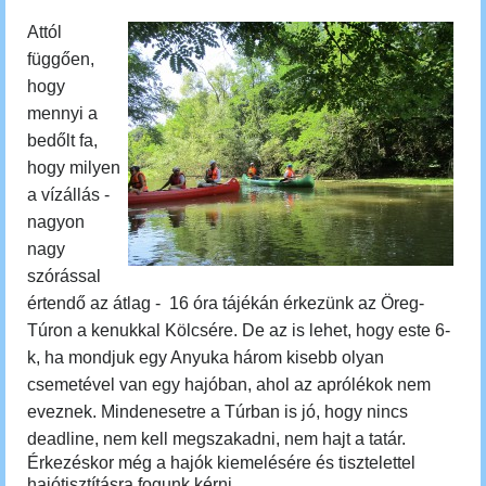
Attól
függően,
hogy
mennyi a
bedőlt fa,
hogy milyen
a vízállás -
nagyon
nagy
szórással
értendő az átlag - 16 óra tájékán érkezünk az Öreg-
Túron a kenukkal Kölcsére. De az is lehet, hogy este 6-
k, ha mondjuk egy Anyuka három kisebb olyan
csemetével van egy hajóban, ahol az aprólékok nem
eveznek. Mindenesetre a Túrban is jó, hogy nincs
deadline, nem kell megszakadni, nem hajt a tatár.
Érkezéskor még a hajók kiemelésére és tisztelettel
hajótisztításra fogunk kérni.