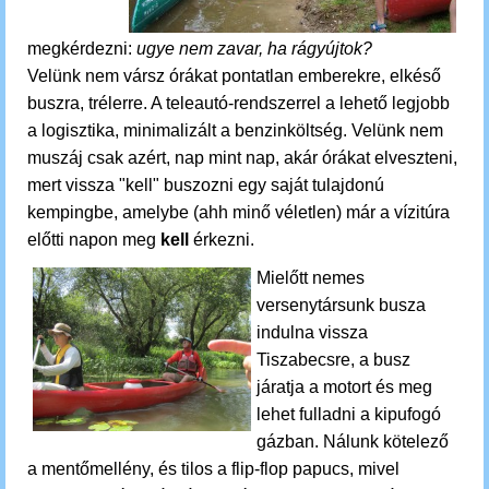
megkérdezni:
ugye nem zavar, ha rágyújtok?
Velünk nem vársz
órákat
pontatlan emberekre, elkéső
buszra, trélerre. A teleautó-rendszerrel a lehető legjobb
a logisztika, minimalizált a benzinköltség. Velünk nem
muszáj csak azért, nap mint nap, akár órákat elveszteni,
mert vissza "kell" buszozni egy saját tulajdonú
kempingbe, amelybe (ahh minő véletlen) már a vízitúra
előtti napon meg
kell
érkezni.
Mielőtt nemes
versenytársunk busza
indulna vissza
Tiszabecsre, a busz
járatja a motort és meg
lehet fulladni a kipufogó
gázban. Nálunk kötelező
a mentőmellény, és tilos a flip-flop papucs, mivel