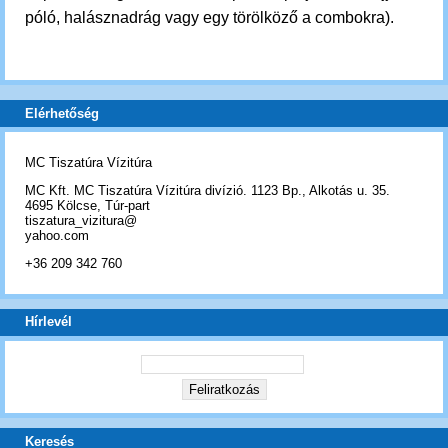
póló, halásznadrág vagy egy törölköző a combokra).
Elérhetőség
MC Tiszatúra Vízitúra
MC Kft. MC Tiszatúra Vízitúra divízió. 1123 Bp., Alkotás u. 35.
4695 Kölcse, Túr-part
tiszatura_vizitura@
yahoo.com
+36 209 342 760
Hírlevél
Keresés