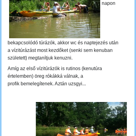
napon
bekapcsolódó túrázók, akkor wc és naptejezés után
a
vízitúrázást most kezdőket (senki sem kenuban
született) megtanítjuk kenuzni.
Amíg az első vízitúrázók is rutinos (kenutúra
értelemben) öreg rókákká válnak, a
profik bemelegítenek
. Aztán uzsgyi...