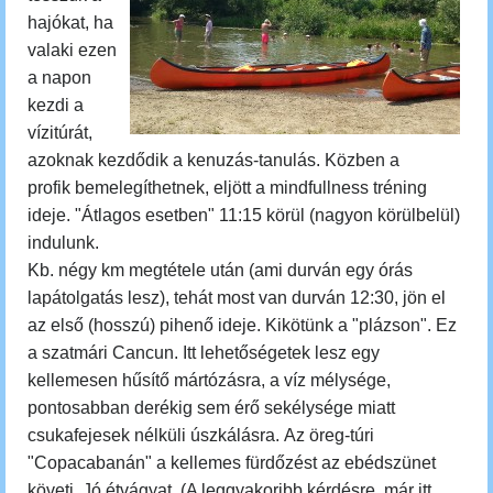
hajókat, ha
valaki ezen
a napon
kezdi a
vízitúrát,
azoknak kezdődik a kenuzás-tanulás. Közben a
profik bemelegíthetnek, eljött a mindfullness tréning
ideje.
"Átlagos esetben" 11:15 körül (nagyon körülbelül)
indulunk.
Kb. négy km megtétele után (ami durván egy órás
lapátolgatás lesz), tehát most van durván 12:30, jön el
az első (hosszú) pihenő ideje. Kikötünk a "plázson". Ez
a szatmári Cancun. Itt lehetőségetek lesz egy
kellemesen hűsítő mártózásra, a víz mélysége,
pontosabban derékig sem érő sekélysége miatt
csukafejesek nélküli úszkálásra.
Az öreg-túri
"Copacabanán" a
kellemes fürdőzést az ebédszünet
követi. Jó étvágyat. (A leggyakoribb kérdésre, már itt