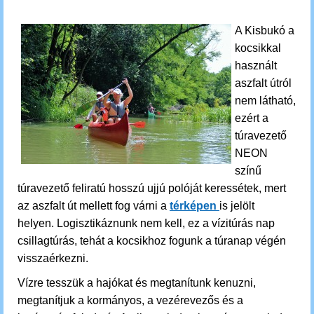
A Kisbukó a
kocsikkal
használt
aszfalt útról
nem látható,
ezért a
túravezető
NEON
színű
túravezető feliratú hosszú ujjú polóját keressétek, mert
az aszfalt út mellett fog várni a
térképen
is jelölt
helyen.
Logisztikáznunk nem kell, ez a vízitúrás nap
csillagtúrás, tehát a kocsikhoz fogunk a túranap végén
visszaérkezni.
Vízre tesszük a hajókat és megtanítunk kenuzni,
megtanítjuk a kormányos, a vezérevezős és a