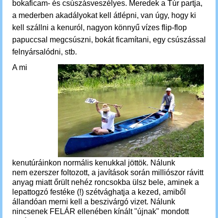
bokaficam- és csúszásveszélyes. Meredek a Túr partja,
a mederben akadályokat kell átlépni, van úgy, hogy ki
kell szállni a kenuról, nagyon könnyű vízes flip-flop
papuccsal megcsúszni, bokát ficamítani, egy csúszással
felnyársalódni, stb.
A mi
kenutúráinkon normális kenukkal jöttök. Nálunk
nem ezerszer foltozott, a javítások során milliószor rávitt
anyag miatt őrült nehéz roncsokba ülsz bele, aminek a
lepattogzó festéke (!) szétvághatja a kezed, amiből
állandóan merni kell a beszivárgó vizet. Nálunk
nincsenek FELÁR ellenében kínált "újnak" mondott