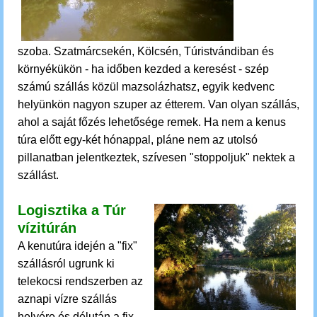
szoba.
Szatmárcsekén, Kölcsén, Túristvándiban és
környékükön - ha időben kezded a keresést - szép
számú szállás közül mazsolázhatsz, egyik kedvenc
helyünkön nagyon szuper az étterem. Van olyan szállás,
ahol a saját főzés lehetősége remek.
Ha nem a kenus
túra előtt egy-két hónappal, pláne nem az utolsó
pillanatban jelentkeztek, szívesen "stoppoljuk" nektek a
szállást.
Logisztika a Túr
vízitúrán
A kenutúra idején
a
"fix"
szállásról ugrunk ki
telekocsi rendszerben az
aznapi vízre szállás
helyére és délután a fix