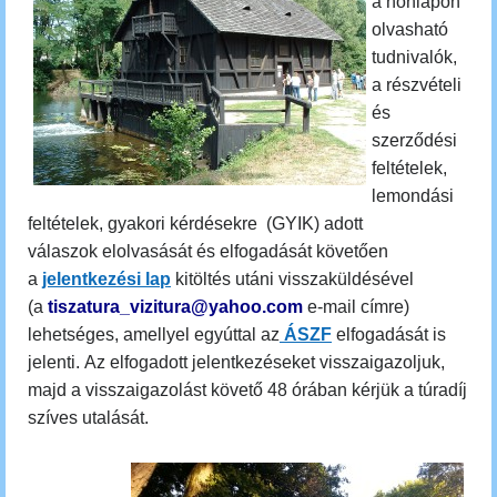
a honlapon
olvasható
tudnivalók,
a részvételi
és
szerződési
feltételek,
lemondási
feltételek, gyakori kérdésekre (GYIK) adott
válaszok elolvasását és elfogadását követően
a
jelentkezési lap
kitöltés utáni visszaküldésével
(a
tiszatura_vizitura@yahoo.com
e-mail címre)
lehetséges, amellyel egyúttal az
ÁSZF
elfogadását is
jelenti.
Az elfogadott jelentkezéseket visszaigazoljuk,
majd a visszaigazolást követő 48 órában kérjük a túradíj
szíves utalását.