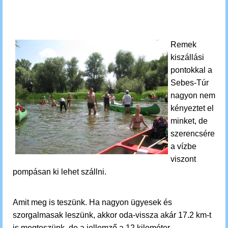
Remek
kiszállási
pontokkal a
Sebes-Túr
nagyon nem
kényeztet el
minket, de
szerencsére
a vízbe
viszont
pompásan ki lehet szállni.
Amit meg is teszünk.
Ha nagyon ügyesek és
szorgalmasak leszünk, akkor oda-vissza akár 17.2 km-t
is megteszünk, de a jellemző a 12 kilométer.