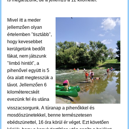
Mivel itt a meder
jellemzően olyan
értelemben "tisztább",
hogy kevesebbet
kerülgetünk bedőlt
fákat, nem játszunk
"limbó hintót", a
pihenővel együtt is 5
óra alatt megtesszük a
távot.
Jellemzően 6
kilométerecskét
evezünk fel és utána
visszacsorgunk.
A túranap a pihenőkkel és
mosdószünetekkel, benne természetesen
ebédszünettel, 16 óra körül ér véget. Ezt követően