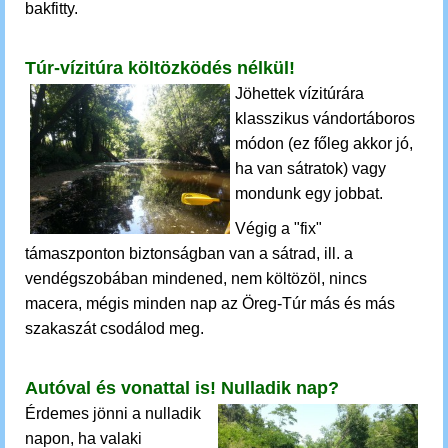
bakfitty.
Túr-vízitúra költözködés nélkül!
Jöhettek vízitúrára
klasszikus vándortáboros
módon (ez főleg akkor jó,
ha van sátratok) vagy
mondunk egy jobbat.
Végig a "fix"
támaszponton biztonságban van a sátrad, ill. a
vendégszobában mindened, nem költözöl, nincs
macera, mégis minden nap az Öreg-Túr más és más
szakaszát csodálod meg.
Autóval és vonattal is!
Nulladik nap?
Érdemes jönni a nulladik
napon, ha valaki