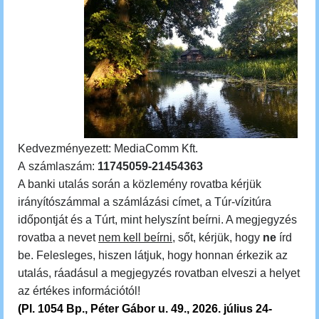
Kedvezményezett: MediaComm Kft.
A számlaszám:
11745059-21454363
A banki utalás során a közlemény rovatba kérjük
irányítószámmal a számlázási címet, a Túr-vízitúra
időpontját és a Túrt, mint helyszínt beírni. A megjegyzés
rovatba a nevet
nem kell beírni
, sőt, kérjük, hogy
ne
írd
be.
Felesleges, hiszen látjuk, hogy honnan érkezik az
utalás, ráadásul a megjegyzés rovatban elveszi a helyet
az értékes információtól!
(Pl. 1054 Bp., Péter Gábor u. 49., 2026.
július 24-