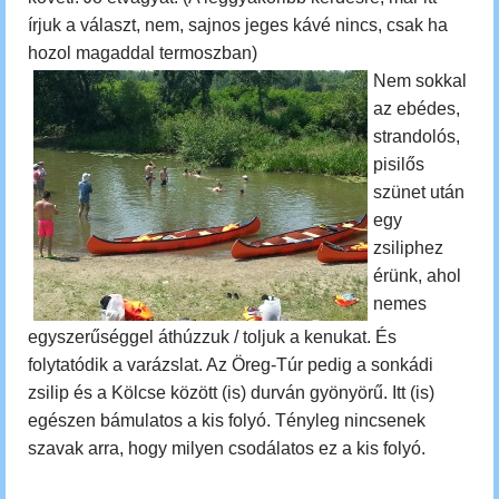
írjuk a választ, nem, sajnos jeges kávé nincs, csak ha
hozol magaddal termoszban)
Nem sokkal
az ebédes,
strandolós,
pisilős
szünet után
egy
zsiliphez
érünk, ahol
nemes
egyszerűséggel áthúzzuk / toljuk a kenukat. És
folytatódik a varázslat.
Az Öreg-Túr pedig a sonkádi
zsilip és a Kölcse között (is) durván gyönyörű. Itt (is)
egészen bámulatos a kis folyó. Tényleg nincsenek
szavak arra, hogy milyen csodálatos ez a kis folyó.