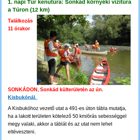
1. napi Túr kenutúra:
Sonkád környéki vízitúra
a Túron (12 km)
Találkozás
11 órakor
SONKÁDON, Sonkád külterületén az ún.
Kisbukónál.
A Kisbukóhoz vezető utat a 491-es úton tábla mutatja,
ha a lakott területen kötelező 50 km/órás sebességgel
megy valaki, akkor a táblát és az utat nem lehet
eltéveszteni.