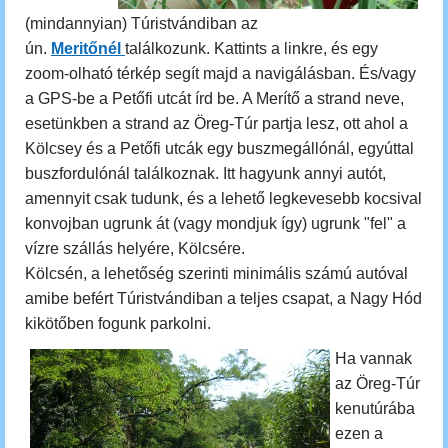
(mindannyian) Túristvándiban az
ún.
Meritőnél
találkozunk. Kattints a linkre, és egy
zoom-olható térkép segít majd a navigálásban. És/vagy
a GPS-be a Petőfi utcát írd be. A Merítő a strand neve,
esetünkben a strand az Öreg-Túr partja lesz, ott ahol a
Kölcsey és a Petőfi utcák egy buszmegállónál, egyúttal
buszfordulónál találkoznak.
Itt hagyunk annyi autót,
amennyit csak tudunk, és a lehető legkevesebb kocsival
konvojban ugrunk át (vagy mondjuk így) ugrunk "fel" a
vízre szállás helyére, Kölcsére.
Kölcsén, a lehetőség szerinti minimális számú autóval
amibe befért Túristvándiban a teljes csapat, a Nagy Hód
kikötőben fogunk parkolni.
Ha vannak
az Öreg-Túr
kenutúrába
ezen a