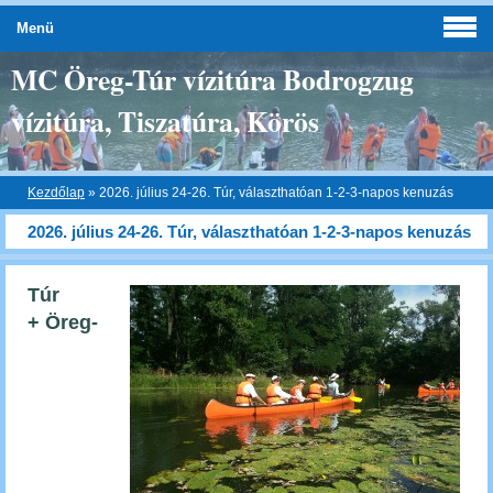
Menü
MC Öreg-Túr vízitúra Bodrogzug
vízitúra, Tiszatúra, Körös
Kezdőlap
»
2026. július 24-26. Túr, választhatóan 1-2-3-napos kenuzás
2026. július 24-26. Túr, választhatóan 1-2-3-napos kenuzás
Túr
+ Öreg-