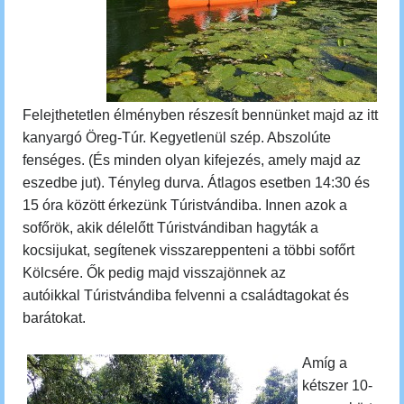
Felejthetetlen élményben részesít bennünket majd az itt
kanyargó Öreg-Túr. Kegyetlenül szép. Abszolúte
fenséges. (És minden olyan kifejezés, amely majd az
eszedbe jut). Tényleg durva.
Átlagos esetben 14:30 és
15 óra között érkezünk Túristvándiba
. Innen azok a
sofőrök, akik délelőtt Túristvándiban hagyták a
kocsijukat, segítenek visszareppenteni a többi sofőrt
Kölcsére. Ők pedig majd visszajönnek
az
autóikkal
Túristvándiba felvenni a családtagokat és
barátokat.
Amíg a
kétszer 10-