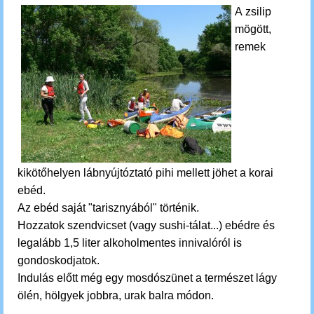
A zsilip
mögött,
remek
kikötőhelyen lábnyújtóztató pihi mellett jöhet a korai
ebéd.
Az ebéd saját "tarisznyából" történik.
Hozzatok szendvicset (vagy sushi-tálat...) ebédre és
legalább 1,5 liter alkoholmentes innivalóról is
gondoskodjatok.
Indulás előtt még egy mosdószünet a természet lágy
ölén, hölgyek jobbra, urak balra módon.