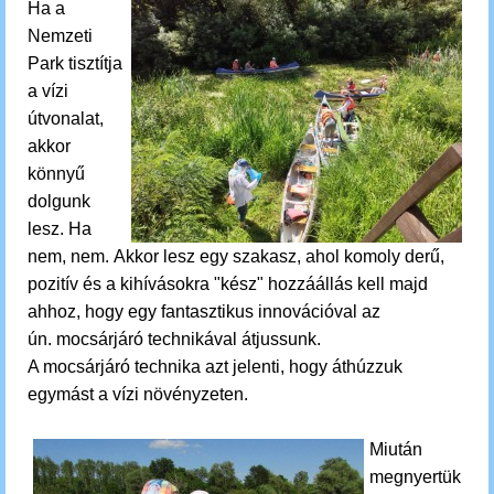
Ha a
Nemzeti
Park tisztítja
a vízi
útvonalat,
akkor
könnyű
dolgunk
lesz. Ha
nem, nem.
Akkor lesz egy szakasz, ahol komoly derű,
pozitív és a kihívásokra "kész" hozzáállás kell majd
ahhoz, hogy egy fantasztikus innovációval az
ún. mocsárjáró technikával átjussunk.
A mocsárjáró technika azt jelenti, hogy áthúzzuk
egymást a vízi növényzeten.
Miután
megnyertük