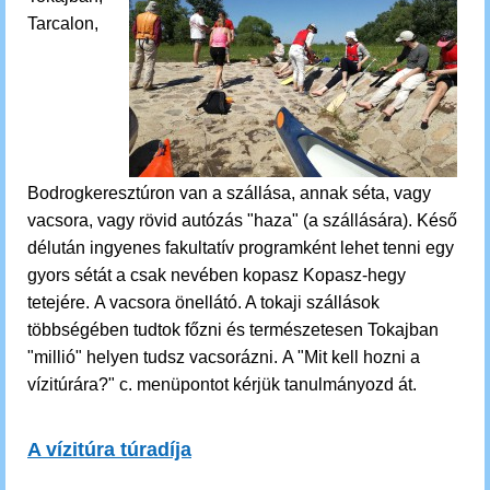
Tarcalon,
Bodrogkeresztúron van a szállása, annak séta, vagy
vacsora, vagy rövid autózás "haza" (a szállására). Késő
délután ingyenes fakultatív programként lehet tenni egy
gyors sétát a csak nevében kopasz Kopasz-hegy
tetejére.
A vacsora önellátó. A tokaji szállások
többségében tudtok főzni és természetesen Tokajban
"millió" helyen tudsz vacsorázni. A "Mit kell hozni a
vízitúrára?" c. menüpontot kérjük tanulmányozd át.
A vízitúra túradíja