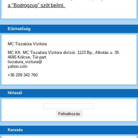
a "Bodrogzug" szót beírni.
Elérhetőség
MC Tiszatúra Vízitúra
MC Kft. MC Tiszatúra Vízitúra divízió. 1123 Bp., Alkotás u. 35.
4695 Kölcse, Túr-part
tiszatura_vizitura@
yahoo.com
+36 209 342 760
Hírlevél
Keresés