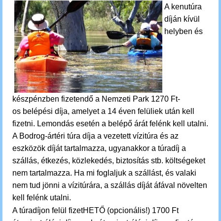
A kenutúra
díján kívül
helyben és
készpénzben fizetendő a Nemzeti Park 1270 Ft-
os belépési díja, amelyet a 14 éven felüliek után kell
fizetni. Lemondás esetén a belépő árát felénk kell utalni.
A Bodrog-ártéri túra díja a vezetett vízitúra és az
eszközök díját tartalmazza, ugyanakkor a túradíj a
szállás, étkezés, közlekedés, biztosítás stb. költségeket
nem tartalmazza. Ha mi foglaljuk a szállást, és valaki
nem tud jönni a vízitúrára, a szállás díját áfával növelten
kell
felénk
utalni.
A túradíjon felül fizetHETŐ (opcionális!) 1700 Ft