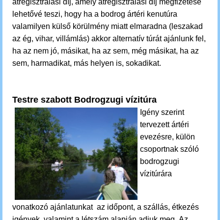
átregisztrálási díj, amely átregisztrálási díj megfizetése
lehetővé teszi, hogy ha a bodrog ártéri kenutúra
valamilyen külső körülmény miatt elmaradna (leszakad
az ég, vihar, villámlás) akkor alternatív túrát ajánlunk fel,
ha az nem jó, másikat, ha az sem, még másikat, ha az
sem, harmadikat, más helyen is, sokadikat.
Testre szabott Bodrogzugi vízitúra
Igény szerint
tervezett ártéri
evezésre, külön
csoportnak szóló
bodrogzugi
vízitúrára
vonatkozó ajánlatunkat az időpont, a szállás, étkezés
igények, valamint a létszám alapján adjuk meg. Az