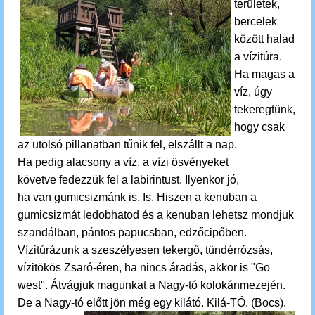
területek,
bercelek
között halad
a vízitúra.
Ha magas a
víz, úgy
tekeregtünk,
hogy csak
az utolsó pillanatban tűnik fel, elszállt a nap.
Ha pedig alacsony a víz, a vízi ösvényeket
követve
fedezzük fel a labirintust. Ilyenkor jó,
ha
van
gumicsizmánk is. Is. Hiszen a kenuban a
gumicsizmát ledobhatod és a kenuban lehetsz mondjuk
szandálban, pántos papucsban, edzőcipőben.
Vízitúrázunk a szeszélyesen tekergő, tündérrózsás,
vízitökös Zsaró-éren, ha nincs áradás, akkor is "Go
west". Átvágjuk magunkat a Nagy-tó kolokánmezején.
De a Nagy-tó előtt jön még egy kilátó. Kilá-TÓ. (Bocs).