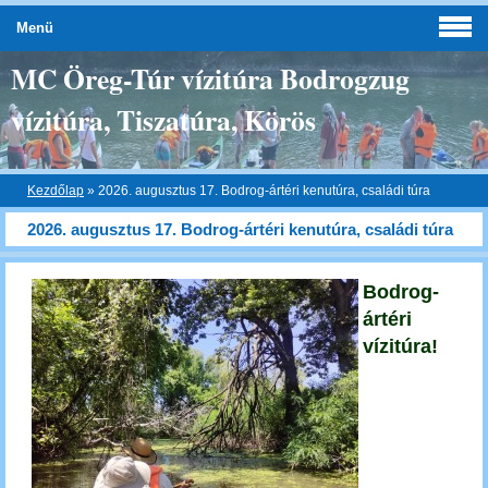
Menü
MC Öreg-Túr vízitúra Bodrogzug
vízitúra, Tiszatúra, Körös
Kezdőlap
»
2026. augusztus 17. Bodrog-ártéri kenutúra, családi túra
2026. augusztus 17. Bodrog-ártéri kenutúra, családi túra
Bodrog-
ártéri
vízitúra!