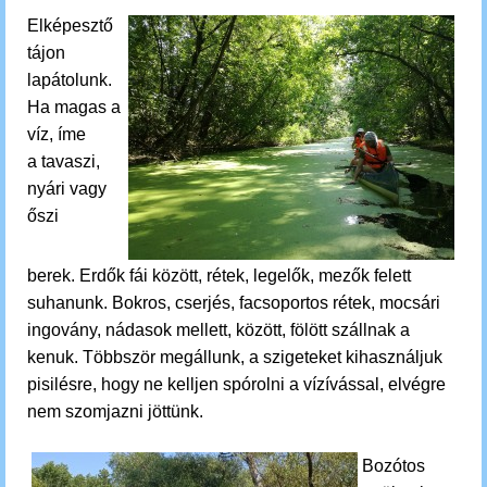
Elképesztő
tájon
lapátolunk.
Ha magas a
víz, íme
a
tavaszi,
nyári vagy
őszi
berek.
Erdők fái között, rétek, legelők, mezők felett
suhanunk.
Bokros, cserjés, facsoportos rétek, mocsári
ingovány, nádasok mellett, között, fölött szállnak a
kenuk. Többször megállunk, a szigeteket kihasználjuk
pisilésre, hogy ne kelljen spórolni a vízívással, elvégre
nem szomjazni jöttünk.
Bozótos