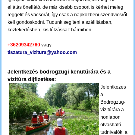
ellátás önellátó, de már kisebb csoport is kérhet meleg
reggelit és vacsorát, így csak a napközbeni szendvicsről
kell gondoskodni. Tudunk segíteni a szállításban,
közlekedésben, kis túlzással: bármiben.
+36209342760
vagy
tiszatura_vizitura@yahoo.com
Jelentkezés bodrogzugi kenutúrára és a
vízitúra díjfizetése:
Jelentkezés
a
Bodrogzug-
vízitúrára
a
honlapon
olvasható
tudnivalók, a