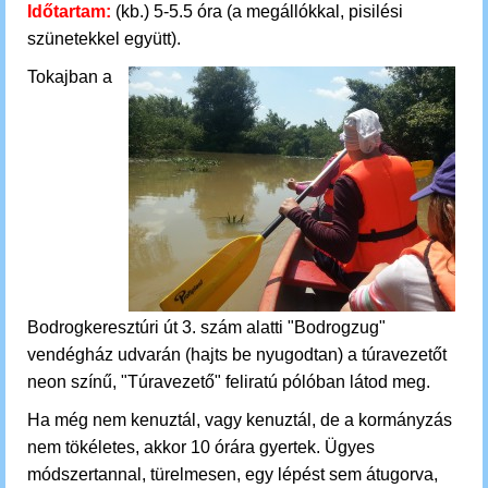
Időtartam:
(kb.) 5-5.5 óra (a megállókkal, pisilési
szünetekkel együtt).
Tokajban a
Bodrogkeresztúri út 3. szám alatti "Bodrogzug"
vendégház udvarán (hajts be nyugodtan) a túravezetőt
neon színű, "Túravezető" feliratú pólóban látod meg.
Ha még nem kenuztál, vagy kenuztál, de a kormányzás
nem tökéletes, akkor 10 órára gyertek. Ügyes
módszertannal, türelmesen, egy lépést sem átugorva,