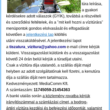
túra leírása,
a gyakori
kérdésekre adott válaszok (GYIK), továbbá a részvételi
és szerződési feltételek, és a "mit kell hozni a vízitúrára"
menüpontok gondos elolvasását és elfogadását
követően a
jelentkezési lap
kitöltés
utáni visszaküldésével. A jelentkezési lapot
a
tiszatura_vizitura@yahoo.com
e-mail címre kérjük
küldeni.
Visszaigazolást küldünk és a visszaigazolást
követő 24 órán belül kérjük a túradíjat utalni.
Csak a vízitúra díja utalandó, a szállás díját majd
helyben az adott szolgáltatónak kell fizetni, a kenutúra
díja a szállás díját nem tartalmazza.
Kedvezményezett: MediaComm Kft.
A számlaszám:
11745059-21454363
A banki utalás során
a közlemény rovatba kérjük
irányítószámmal a számlázási címet, a bodrog-
ártéri vízitúra kezdési és befejezési időpontját, valamint