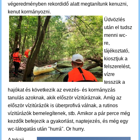
végeredményben rekordidő alatt megtanítunk kenuzni,
kenut kormányozni.
Üdvözlés
után el tudsz
menni wc-
re,
tájékoztató,
kiosztjuk a
felszerelést,
vízre
tesszük a
hajókat és következik az
evezés- és kormányzás
tanulás azoknak, akik először vízitúráznak.
Amíg az
először vízitúrázók is überprofivá válnak, a rutinos
vízitúrázók bemelegítenek, stb.
Amikor a pár perce még
kezdők befejezik a gyakorlást, naptejezés, és még egy
wc-látogatás után "hurrá". Or hurry.
A tokaji