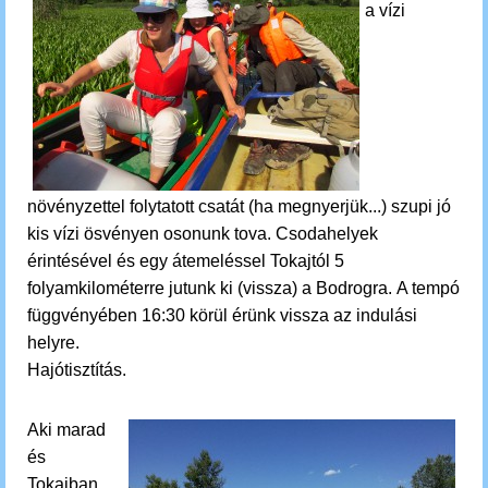
a vízi
növényzettel folytatott csatát (ha megnyerjük...) szupi jó
kis vízi ösvényen osonunk tova. C
sodahelyek
érintésével és egy átemeléssel Tokajtól 5
folyamkilométerre jutunk ki (vissza) a Bodrogra.
A tempó
függvényében 16:30 körül érünk vissza az indulási
helyre.
Hajótisztítás.
Aki marad
és
Tokajban,