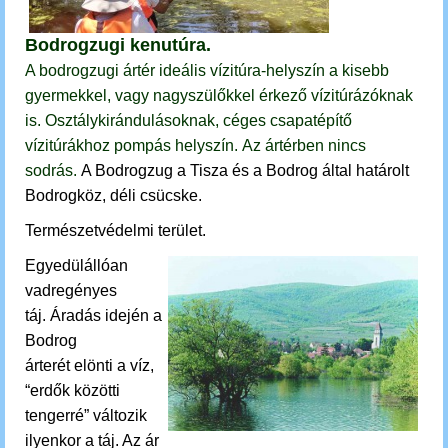
Bodrogzugi kenutúra.
A bodrogzugi ártér ideális vízitúra-helyszín a kisebb
gyermekkel, vagy nagyszülőkkel érkező vízitúrázóknak
is. Osztálykirándulásoknak, céges csapatépítő
vízitúrákhoz pompás helyszín.
Az ártérben nincs
sodrás.
A Bodrogzug a Tisza és a Bodrog által határolt
Bodrogköz, déli csücske.
Természetvédelmi terület.
E
gyedülállóan
vadregényes
táj.
Áradás idején a
Bodrog
árterét elönti a víz,
“erdők közötti
tengerré” változik
ilyenkor a táj. Az ár