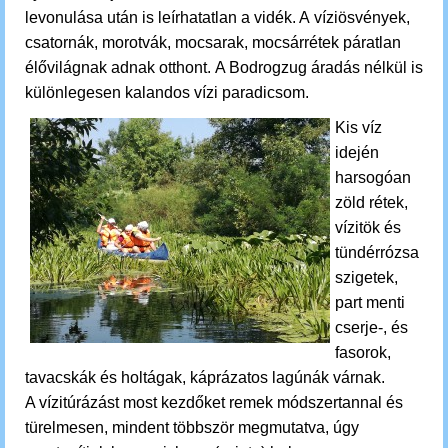
levonulása után is leírhatatlan a vidék. A víziösvények,
csatornák, morotvák, mocsarak, mocsárrétek páratlan
élővilágnak adnak otthont. A Bodrogzug áradás nélkül is
különlegesen kalandos vízi paradicsom.
Kis víz
idején
harsogóan
zöld rétek,
vízitök és
tündérrózsa
szigetek,
part menti
cserje-, és
fasorok,
tavacskák és holtágak, káprázatos lagúnák várnak.
A vízitúrázást most kezdőket remek módszertannal és
türelmesen, mindent többször megmutatva, úgy