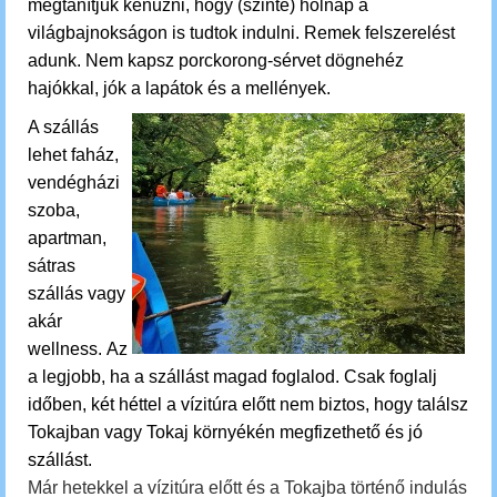
megtanítjuk kenuzni, hogy (szinte) holnap a
világbajnokságon is tudtok indulni. Remek
felszerelést
adunk.
Nem kapsz porckorong-sérvet dögnehéz
hajókkal, jók a lapátok és a mellények.
A szállás
lehet faház,
vendégházi
szoba,
apartman,
sátras
szállás vagy
akár
wellness. Az
a legjobb, ha a szállást magad foglalod.
Csak foglalj
időben, két héttel a vízitúra előtt nem biztos, hogy találsz
Tokajban vagy Tokaj környékén megfizethető és jó
szállást.
Már hetekkel a vízitúra előtt és a Tokajba történő indulás