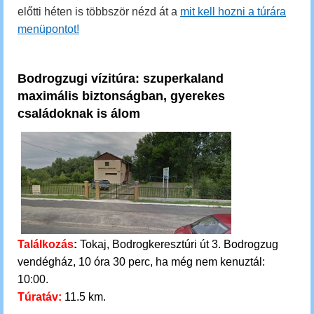
előtti héten is többször nézd át a
mit kell hozni a túrára
menüpontot!
Bodrogzugi vízitúra: szuperkaland
maximális biztonságban, gyerekes
családoknak is álom
Találkozás
:
Tokaj, Bodrogkeresztúri út 3. Bodrogzug
vendégház, 10 óra 30 perc, ha még nem kenuztál:
10:00.
Túratáv:
11.5 km.