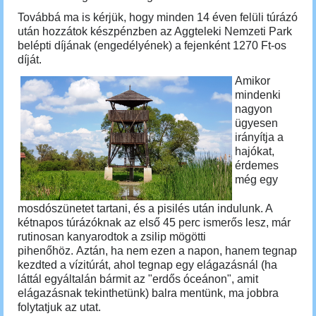
Továbbá ma is kérjük, hogy minden 14 éven felüli túrázó
után hozzátok készpénzben az Aggteleki Nemzeti Park
belépti díjának (engedélyének) a fejenként 1270 Ft-os
díját.
Amikor
mindenki
nagyon
ügyesen
irányítja a
hajókat,
érdemes
még egy
mosdószünetet tartani, és a pisilés után indulunk. A
kétnapos túrázóknak az első 45 perc ismerős lesz, már
rutinosan kanyarodtok a zsilip mögötti
pihenőhöz.
Aztán, ha nem ezen a napon, hanem tegnap
kezdted a vízitúrát, ahol tegnap egy elágazásnál (ha
láttál egyáltalán bármit az "erdős óceánon", amit
elágazásnak tekinthetünk) balra mentünk, ma jobbra
folytatjuk az utat.