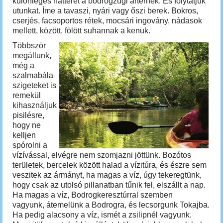
különleges hátteret a bodrogzugi ártérnek. És folytatjuk
utunkat. Íme a tavaszi, nyári vagy őszi berek. Bokros,
cserjés, facsoportos rétek, mocsári ingovány, nádasok
mellett, között, fölött suhannak a kenuk.
Többször
megállunk,
még a
szalmabála
szigeteket is
remekül
kihasználjuk
pisilésre,
hogy ne
kelljen
spórolni a
vízívással, elvégre nem szomjazni jöttünk. Bozótos
területek, bercelek között halad a vízitúra, és észre sem
veszitek az ármányt, ha magas a víz, úgy tekeregtünk,
hogy csak az utolsó pillanatban tűnik fel, elszállt a nap.
Ha magas a víz, Bodrogkeresztúrral szemben
vagyunk, átemelünk a Bodrogra, és lecsorgunk Tokajba.
Ha pedig alacsony a víz, ismét a zsilipnél vagyunk.