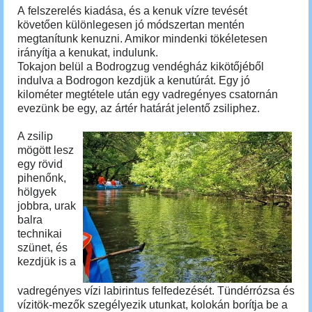
A
felszerelés kiadása, és a kenuk vízre tevését
követően különlegesen jó módszertan mentén
megtanítunk kenuzni. Amikor mindenki tökéletesen
irányítja a kenukat, indulunk.
Tokajon belül a Bodrogzug vendégház kikötőjéből
indulva a Bodrogon kezdjük a kenutúrát. Egy jó
kilométer megtétele után egy vadregényes csatornán
evezünk be egy, az ártér határát jelentő zsiliphez.
A zsilip
mögött lesz
egy rövid
pihenőnk,
hölgyek
jobbra, urak
balra
technikai
szünet, és
kezdjük is a
vadregényes vízi labirintus felfedezését. Tündérrózsa és
vízitök-mezők szegélyezik utunkat, kolokán borítja be a