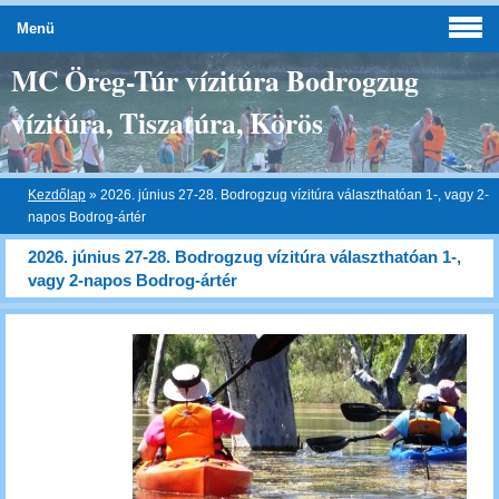
Menü
MC Öreg-Túr vízitúra Bodrogzug
vízitúra, Tiszatúra, Körös
Kezdőlap
»
2026. június 27-28. Bodrogzug vízitúra választhatóan 1-, vagy 2-
napos Bodrog-ártér
2026. június 27-28. Bodrogzug vízitúra választhatóan 1-,
vagy 2-napos Bodrog-ártér