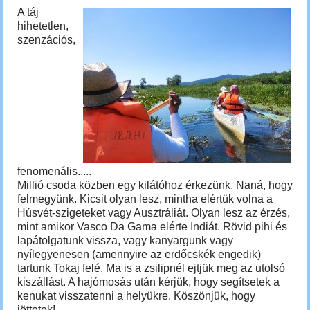
A táj
hihetetlen,
szenzációs,
fenomenális.....
Millió csoda közben egy kilátóhoz érkezünk.
Naná, hogy
felmegyünk. Kicsit olyan lesz, mintha elértük volna a
Húsvét-szigeteket vagy Ausztráliát. Olyan lesz az érzés,
mint amikor Vasco Da Gama elérte Indiát. Rövid pihi és
lapátolgatunk vissza, vagy kanyargunk vagy
nyílegyenesen (amennyire az erdőcskék engedik)
tartunk Tokaj felé. Ma is a zsilipnél ejtjük meg az utolsó
kiszállást. A hajómosás után kérjük, hogy segítsetek a
kenukat visszatenni a helyükre. Köszönjük, hogy
jöttetek!