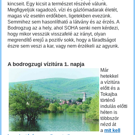
kincseit. Egy kicsit a természet részévé válunk.
Megfigyeljük ragadozó, vízi és gázlómadarak életét,
magas víz esetén erdőkben, ligetekben evezünk.
Semmihez sem hasonlítható a látvány és az érzés. A
Bodrogzug az a hely, ahol SOHA senki nem kérdezi,
hogy mikor vesszük visszafelé az irányt, olyan
megrendítő erejű a pozitív sokk, hogy a fáradtságot
észre sem veszi a kar, vagy nem érzékeli az agyunk.
A bodrogzugi vízitúra 1. napja
Már
hetekkel
a vízitúra
előtt és a
Tokajba
történő
indulás előtti
héten is
többször
nézd át
a
mit kell