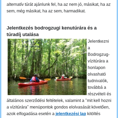
alternatív túrát ajánlunk fel, ha az nem jó, másikat, ha az
sem, még másikat, ha az sem, harmadikat.
Jelentkezés bodrogzugi kenutúrára és a
túradíj utalása
Jelentkezni
a
Bodrogzug-
vízitúrára
a
honlapon
olvasható
tudnivalók,
továbbá a
részvételi és
általános szerződési feltételek, valamint a "mit kell hozni
a vízitúrára" menüpontok gondos elolvasását követően,
azok elfogadása esetén a
jelentkezési lap
kitöltés