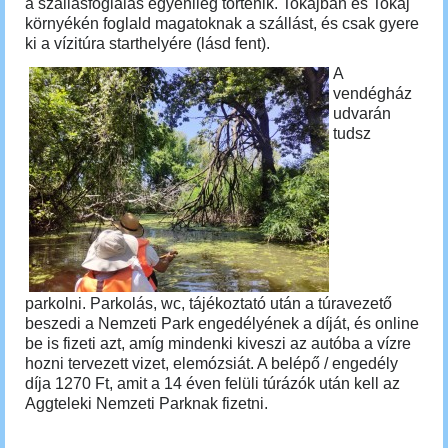
a szállásfoglalás egyénileg történik. Tokajban és Tokaj
környékén foglald magatoknak a szállást, és csak gyere
ki a vízitúra starthelyére (lásd fent).
A
vendégház
udvarán
tudsz
parkolni. P
arkolás, wc, tájékoztató után a
túravezető
beszedi a Nemzeti Park engedélyének a díját, és online
be is fizeti azt, amíg mindenki kiveszi az autóba a vízre
hozni tervezett vizet, elemózsiát. A belépő / engedély
díja 1270 Ft, amit a 14 éven felüli túrázók után kell az
Aggteleki Nemzeti Parknak fizetni.