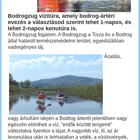
Bodrogzug vízitúra, amely bodrog-ártéri
evezés a választásod szerint lehet 1-napos, és
lehet 2-napos kenutúra is.
A Bodrogzug fogalom. A Bodrogzug a Tisza és a Bodrog
által határolt természetvédelmi
terület,
egyedülállóan
vadregényes táj.
Áradás,
vagy árhullám idején a Bodrog árterét jelentősen vagy
egészén elöntheti a víz, “erdők közötti tengerré”
változtatva ilyenkor a tájat. A nagyobb víz, ill. az ár
levonulása után is leírhatatlan a vidék, a víziösvények,