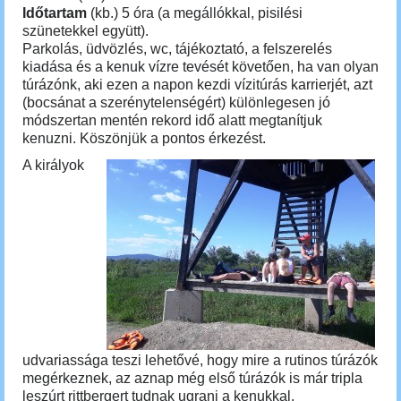
Időtartam
(kb.) 5 óra (a megállókkal, pisilési
szünetekkel együtt).
Parkolás, üdvözlés, wc, tájékoztató, a felszerelés
kiadása és a kenuk vízre tevését követően, ha van olyan
túrázónk, aki ezen a napon kezdi vízitúrás karrierjét, azt
(bocsánat a szerénytelenségért) különlegesen jó
módszertan mentén rekord idő alatt megtanítjuk
kenuzni. Köszönjük a pontos érkezést.
A királyok
udvariassága teszi lehetővé, hogy mire a rutinos túrázók
megérkeznek, az aznap még első túrázók is már tripla
leszúrt rittbergert tudnak ugrani a kenukkal.