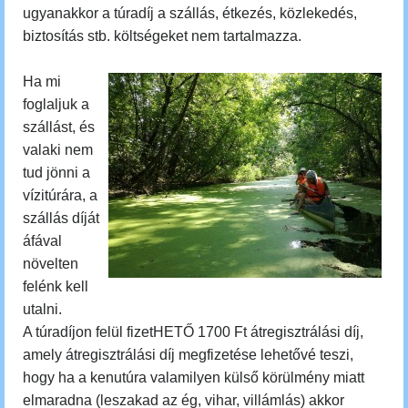
ugyanakkor a túradíj a szállás, étkezés, közlekedés,
biztosítás stb. költségeket nem tartalmazza.
Ha mi
foglaljuk a
szállást, és
valaki nem
tud jönni a
vízitúrára, a
szállás díját
áfával
növelten
felénk kell
utalni.
A túradíjon felül fizetHETŐ 1700 Ft átregisztrálási díj,
amely átregisztrálási díj megfizetése lehetővé teszi,
hogy ha a kenutúra valamilyen külső körülmény miatt
elmaradna (leszakad az ég, vihar, villámlás) akkor