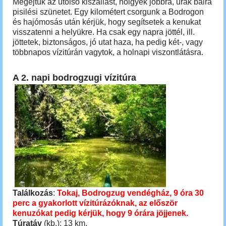
Megejtük az utolsó kiszállást, hölgyek jobbra, urak balra
pisilési szünetet. Egy kilométert csorgunk a Bodrogon
és hajómosás után kérjük, hogy segítsetek a kenukat
visszatenni a helyükre. Ha csak egy napra jöttél, ill.
jöttetek, biztonságos, jó utat haza, ha pedig két-, vagy
többnapos vízitúrán vagytok, a holnapi viszontlátásra.
A 2. napi bodrogzugi vízitúra
Találkozás
:
Tokaj, Bodrogzug vendégház, 9 óra 30
perc a gyakorlott vízitúrázóknak, az először
kenuzókat pedig kérjük, hogy 9 órára jöjjenek.
Túratáv
(kb.): 13 km.