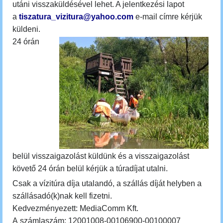
utáni visszaküldésével lehet. A jelentkezési lapot
a
tiszatura_vizitura@yahoo.com
e-mail címre kérjük
küldeni.
24 órán
belül
visszaigazolást küldünk
és a visszaigazolást
követő 24 órán belül kérjük a túradíjat utalni.
Csak a vízitúra díja utalandó, a szállás díját helyben a
szállásadó(k)nak kell fizetni.
Kedvezményezett: MediaComm Kft.
A számlaszám: 12001008-00106900-00100007