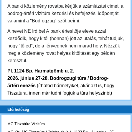
A banki közlemény rovatba kérjük a számlázási címet, a
bodrog-ártéri vízitúra kezdési és befejezési időpontját,
valamint a "Bodrogzug" szót beírni.
A nevet NE írd be! A bank értesítője eleve azzal
kezdődik, hogy kitől (honnan) jött az utalás, tehát tudjuk,
hogy "tőled", de a lényegnek nem marad hely. Nézzük
meg a közlemény rovat helyes kitöltését egy példán
keresztül.
Pl. 1124 Bp. Harmatgömb u. 2.
2026. június 27-28.
Bodrogzugi túra / Bodrog-
ártéri evezés
(írhatod bármelyiket, akár azt is, hogy
Tiszatúra, innen már tudni fogjuk a túra helyszínét)
Elérhetőség
MC Tiszatúra Vízitúra