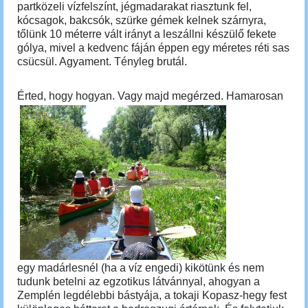
partközeli vízfelszínt, jégmadarakat riasztunk fel,
kócsagok, bakcsók, szürke gémek kelnek szárnyra,
tőlünk 10 méterre vált irányt a leszállni készülő fekete
gólya, mivel a kedvenc fáján éppen egy méretes réti sas
csücsül. Agyament. Tényleg brutál.
Érted, hogy hogyan. Vagy majd megérzed.
Hamarosan
egy madárlesnél (ha a víz engedi) kikötünk és nem
tudunk betelni az egzotikus látvánnyal, ahogyan a
Zemplén legdélebbi bástyája, a tokaji Kopasz-hegy fest