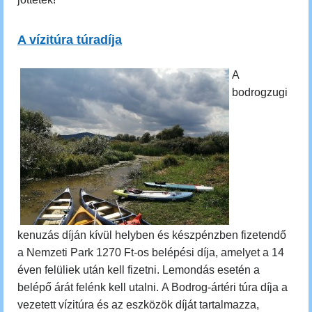
A vízitúra túradíja
A
bodrogzugi
kenuzás díján kívül helyben és készpénzben fizetendő
a Nemzeti Park 1270 Ft-os belépési díja, amelyet a 14
éven felüliek után kell fizetni. Lemondás esetén a
belépő árát felénk kell utalni.
A Bodrog-ártéri túra díja a
vezetett vízitúra és az eszközök díját tartalmazza,