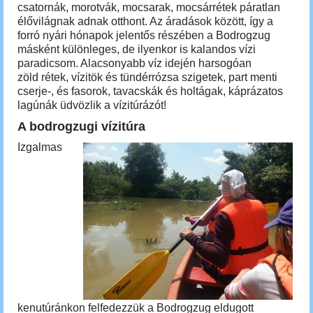
csatornák, morotvák, mocsarak, mocsárrétek páratlan
élővilágnak adnak otthont. Az áradások között, így a
forró nyári hónapok jelentős részében a Bodrogzug
másként különleges, de ilyenkor is kalandos vízi
paradicsom. Alacsonyabb víz idején harsogóan
zöld rétek, vízitök és tündérrózsa szigetek, part menti
cserje-, és fasorok, tavacskák és holtágak, káprázatos
lagúnák üdvözlik a vízitúrázót!
A bodrogzugi vízitúra
Izgalmas
kenutúránkon felfedezzük a Bodrogzug eldugott