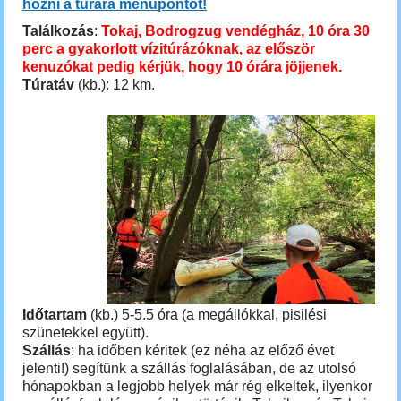
hozni a túrára menüpontot!
Találkozás
:
Tokaj, Bodrogzug vendégház, 10 óra 30
perc a gyakorlott vízitúrázóknak, az először
kenuzókat pedig kérjük, hogy 10 órára jöjjenek.
Túratáv
(kb.): 12 km.
Időtartam
(kb.) 5-5.5 óra (a megállókkal, pisilési
szünetekkel együtt).
Szállás
: ha időben kéritek (ez néha az előző évet
jelenti!) segítünk a szállás foglalásában, de az utolsó
hónapokban a legjobb helyek már rég elkeltek, ilyenkor