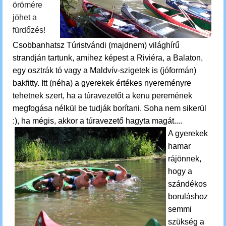
örömére
jöhet a
fürdőzés!
Csobbanhatsz
Túristvándi (majdnem) világhírű
strandján tartunk, amihez képest a Riviéra, a Balaton,
egy osztrák tó vagy a Maldvív-szigetek is (jóformán)
bakfitty. Itt (néha) a gyerekek értékes nyereményre
tehetnek szert, ha a túravezetőt a kenu peremének
megfogása nélkül be tudják borítani. Soha nem sikerül
:), ha mégis, akkor a túravezető hagyta magát....
A gyerekek
hamar
rájönnek,
hogy a
szándékos
boruláshoz
semmi
szükség a