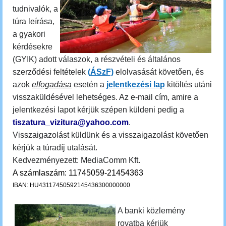
tudnivalók, a
túra leírása,
a gyakori
kérdésekre
(GYIK) adott válaszok, a részvételi és általános
szerződési feltételek
(
ÁSzF)
elolvasását követően, és
azok
elfogadása
esetén a
jelentkezési lap
kitöltés utáni
visszaküldésével lehetséges. Az e-mail cím, amire a
jelentkezési lapot kérjük szépen küldeni pedig a
tiszatura_vizitura@yahoo.com
.
Visszaigazolást küldünk és a visszaigazolást követően
kérjük a túradíj utalását.
Kedvezményezett: MediaComm Kft.
A számlaszám: 11745059-21454363
IBAN: HU43117450592145436300000000
A banki közlemény
rovatba kérjük