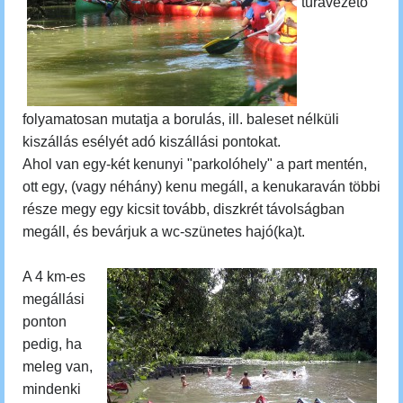
túravezető
folyamatosan mutatja a borulás, ill. baleset nélküli
kiszállás esélyét adó kiszállási pontokat.
Ahol van egy-két kenunyi "parkolóhely" a part mentén,
ott egy, (vagy néhány) kenu megáll, a kenukaraván többi
része megy egy kicsit tovább, diszkrét távolságban
megáll, és bevárjuk a wc-szünetes hajó(ka)t.
A 4 km-es
megállási
ponton
pedig, ha
meleg van,
mindenki