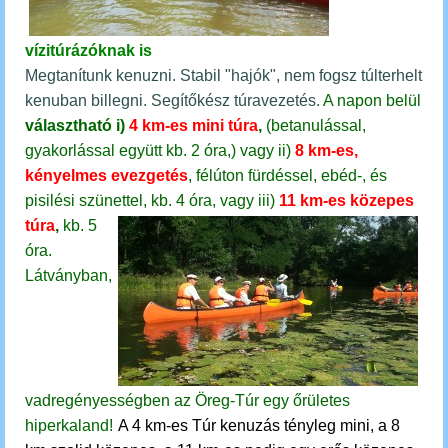
vízitúrázóknak is
Megtanítunk kenuzni. Stabil "hajók", nem fogsz túlterhelt
kenuban billegni. Segítőkész túravezetés.
A napon belül
választható
i)
4 km-es mini túra
,
(betanulással,
gyakorlással együtt kb. 2 óra,)
vagy
ii)
8 km-es,
kényelmes evezgetés
, félúton fürdéssel, ebéd-, és
pisilési szünettel, kb. 4 óra, vagy
iii)
11 km-es közepes
túra
,
kb. 5
óra.
Látványban,
vadregényességben az Öreg-Túr egy őrületes
hiperkaland!
A 4 km-es Túr kenuzás tényleg mini, a 8