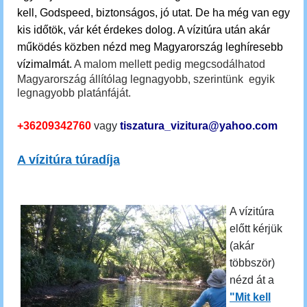
kell, Godspeed, biztonságos, jó utat. De ha még van egy
kis időtök, vár két érdekes dolog.
A vízitúra után akár
működés közben nézd meg Magyarország leghíresebb
vízimalmát.
A malom mellett pedig megcsodálhatod
Magyarország állítólag legnagyobb, szerintünk egyik
legnagyobb platánfáját.
+36209342760
vagy
tiszatura_vizitura@yahoo.com
A vízitúra túradíja
A vízitúra
előtt kérjük
(akár
többször)
nézd át a
"Mit kell