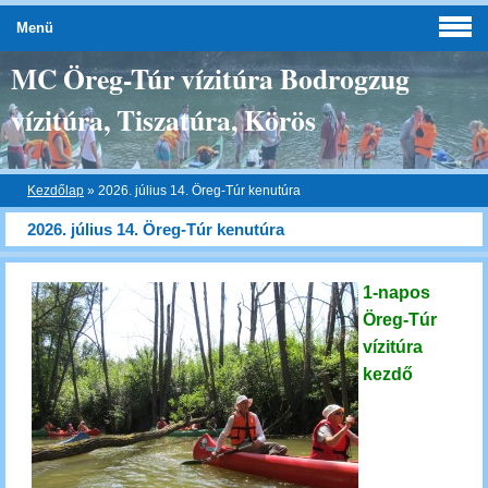
Menü
MC Öreg-Túr vízitúra Bodrogzug
vízitúra, Tiszatúra, Körös
Kezdőlap
»
2026. július 14. Öreg-Túr kenutúra
2026. július 14. Öreg-Túr kenutúra
1-napos
Öreg-Túr
vízitúra
kezdő