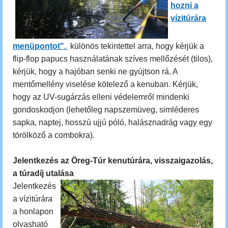
hozni a
vízitúrára
menüpontot".
különös tekintettel arra, hogy kérjük a
flip-flop papucs használatának szíves mellőzését (tilos),
kérjük, hogy a hajóban senki ne gyújtson rá. A
mentőmellény viselése kötelező a kenuban. Kérjük,
hogy az UV-sugárzás elleni védelemről mindenki
gondoskodjon (lehetőleg napszemüveg, simléderes
sapka, naptej, hosszú ujjú póló, halásznadrág vagy egy
törölköző a combokra).
Jelentkezés az Öreg-Túr kenutúrára, visszaigazolás,
a túradíj utalása
Jelentkezés
a vízitúrára
a honlapon
olvasható