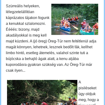
Szürreális helyeken,
lélegzetelállítóan
káprázatos tájakon fogunk
a kenukkal szlalomozni.
Éééés: bizony, majd
akadályokkal is meg kell
majd küzdeni. A (jó öreg) Öreg-Túr nem feltétlenül adja
magát könnyen, lehetnek, lesznek bedőlt fák, kellhet
limbo hintó, esetleg átemelés, valahol szinte tuti a
bújócska a behajló ágak alatt, a kenu aljába
kuporodásra gyakran szükség van. Az Öreg-Túr már
csak ilyen...
A
pisiléseket
úgy oldjuk
meg, hogy
a