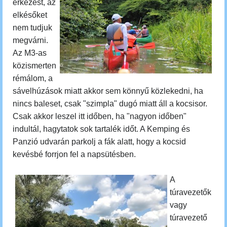
érkezést, az
elkésőket
nem tudjuk
megvárni.
Az M3-as
közismerten
rémálom, a
sávelhúzások miatt akkor sem könnyű közlekedni, ha
nincs baleset, csak "szimpla" dugó miatt áll a kocsisor.
Csak akkor leszel itt időben, ha "nagyon időben"
indultál, hagytatok sok tartalék időt. A Kemping és
Panzió udvarán parkolj a fák alatt, hogy a kocsid
kevésbé forrjon fel a napsütésben.
A
túravezetők
vagy
túravezető