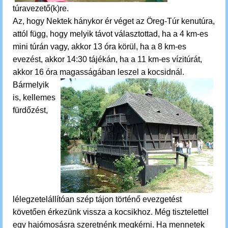
túravezető(k)re.
Az, hogy Nektek hánykor ér véget az Öreg-Túr kenutúra,
attól függ, hogy melyik távot választottad, ha a 4 km-es
mini túrán vagy, akkor 13 óra körül, ha a 8 km-es
evezést, akkor 14:30 tájékán, ha a 11 km-es vízitúrát,
akkor 16 óra magasságában leszel a kocsidnál.
Bármelyik
is,
kellemes
fürdőzést,
lélegzetelállítóan szép tájon történő evezgetést
követően érkezünk vissza a kocsikhoz.
M
ég tisztelettel
egy hajómosásra szeretnénk megkérni. Ha mennetek