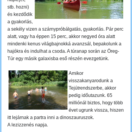
stb. hozni)
és kezdődik
a gyakorlás,
a sekély vizen a szárnypróbálgatás, gyakorlás. Pár perc
alatt, vagy ha éppen 15 perc, akkor negyed óra alatt
mindenki kenus világbajnokká avanzsál, bepakolunk a
hajókra és indulhat a csoda.
A túranap során az Öreg-
Túr egy másik galaxisba eső részén evezgetünk.
Amikor
visszakanyarodunk a
Tejútrendszerbe, akkor
pedig időutazunk.
65
milliónál biztos, hogy több
évet ugrunk vissza, hiszen
itt lejárnak a partra inni a dinoszauruszok.
A lezizzenés napja.