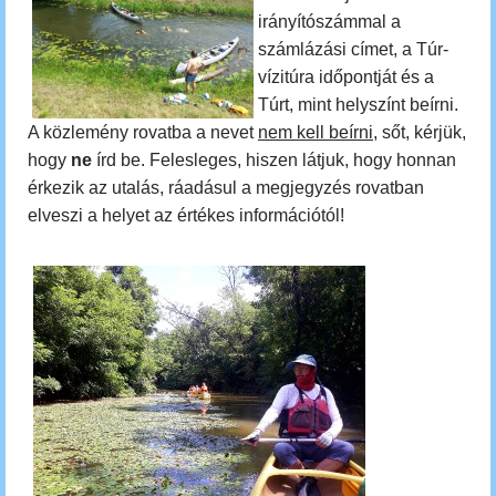
irányítószámmal a
számlázási címet, a Túr-
vízitúra időpontját és a
Túrt, mint helyszínt beírni.
A közlemény rovatba a nevet
nem kell beírni
, sőt, kérjük,
hogy
ne
írd be. Felesleges, hiszen látjuk, hogy honnan
érkezik az utalás, ráadásul a megjegyzés rovatban
elveszi a helyet az értékes információtól!