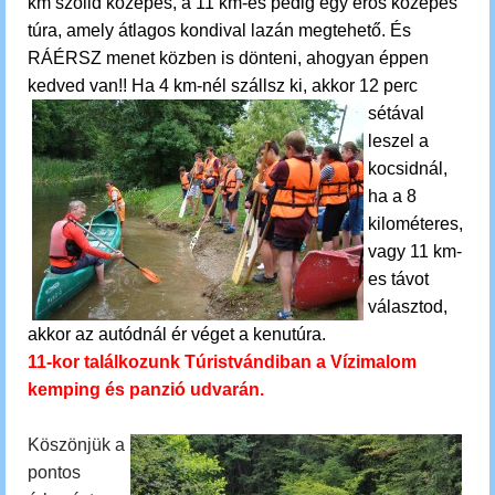
km szolid közepes, a 11 km-es pedig egy erős közepes
túra, amely átlagos kondival lazán megtehető. És
RÁÉRSZ menet közben is dönteni, ahogyan éppen
kedved van!!
Ha 4 km-nél szállsz ki, akkor 12 perc
sétával
leszel a
kocsidnál,
ha a 8
kilométeres,
vagy 11 km-
es távot
választod,
akkor az autódnál ér véget a kenutúra.
11-kor találkozunk Túristvándiban a Vízimalom
kemping és panzió udvarán.
Köszönjük a
pontos