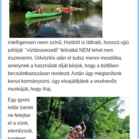
intelligensen neon színű, Holdról is látható, hosszú ujjú
pólóját "vízitúravezető" felirattal NEM lehet nem
észrevenni. Üdvözlés után el tudsz menni mosdóba,
amelynek a használati díját kérjük, hogy a büfében
becsületkasszásan rendezd. Aztán úgy megtanítunk
kenut kormányozni, úgy elsajátítjátok a vezérevős
munkáját, hogy ihaj.
Egy gyors
leltár (senki
ne felejtse
el a vizet,
elemózsiát,
naptejet,