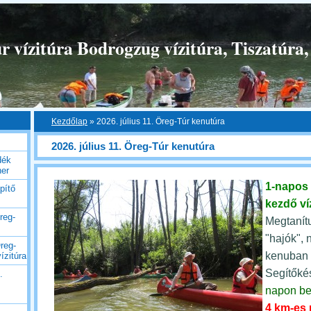
 vízitúra Bodrogzug vízitúra, Tiszatúra,
Kezdőlap
»
2026. július 11. Öreg-Túr kenutúra
2026. július 11. Öreg-Túr kenutúra
dék
her
1-napos
pítő
kezdő ví
reg-
Megtanítu
"hajók", 
reg-
kenuban b
ízitúra
Segítőké
.
napon be
4 km-es 