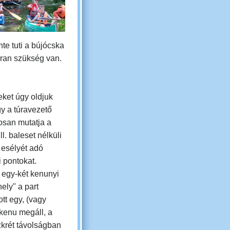
nte tuti a bújócska
kran szükség van.
eket úgy oldjuk
gy
a túravezető
osan mutatja a
ll. baleset nélküli
 esélyét adó
i pontokat.
 egy-két kenunyi
ely" a part
tt egy, (vagy
kenu megáll, a
zkrét távolságban