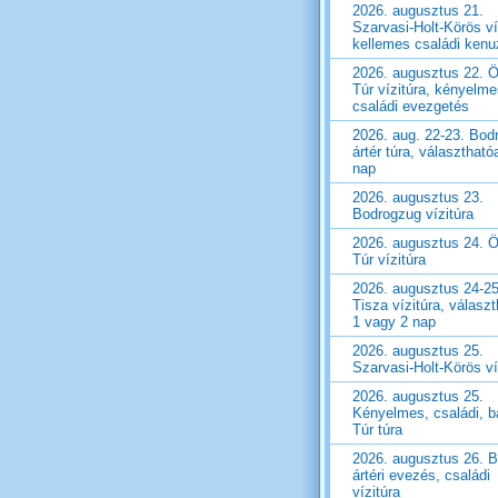
2026. augusztus 21.
Szarvasi-Holt-Körös ví
kellemes családi ken
2026. augusztus 22. Ö
Túr vízitúra, kényelm
családi evezgetés
2026. aug. 22-23. Bod
ártér túra, választható
nap
2026. augusztus 23.
Bodrogzug vízitúra
2026. augusztus 24. Ö
Túr vízitúra
2026. augusztus 24-25
Tisza vízitúra, válasz
1 vagy 2 nap
2026. augusztus 25.
Szarvasi-Holt-Körös ví
2026. augusztus 25.
Kényelmes, családi, ba
Túr túra
2026. augusztus 26. 
ártéri evezés, családi
vízitúra