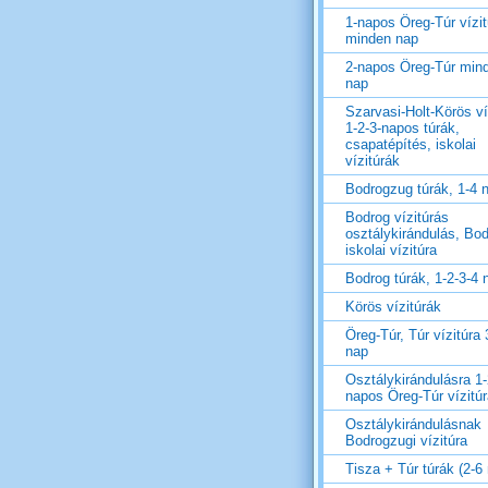
1-napos Öreg-Túr vízit
minden nap
2-napos Öreg-Túr min
nap
Szarvasi-Holt-Körös ví
1-2-3-napos túrák,
csapatépítés, iskolai
vízitúrák
Bodrogzug túrák, 1-4 
Bodrog vízitúrás
osztálykirándulás, Bo
iskolai vízitúra
Bodrog túrák, 1-2-3-4 
Körös vízitúrák
Öreg-Túr, Túr vízitúra 
nap
Osztálykirándulásra 1-
napos Öreg-Túr vízitú
Osztálykirándulásnak
Bodrogzugi vízitúra
Tisza + Túr túrák (2-6