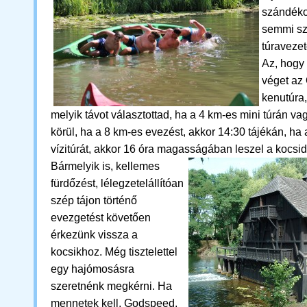
szándéko
semmi sz
túravezet
Az, hogy
véget az
kenutúra,
melyik távot választottad, ha a 4 km-es mini túrán va
körül, ha a 8 km-es evezést, akkor 14:30 tájékán, ha
vízitúrát, akkor 16 óra magasságában leszel a kocsid
Bármelyik is,
kellemes
fürdőzést, lélegzetelállítóan
szép tájon történő
evezgetést követően
érkezünk vissza a
kocsikhoz.
M
ég tisztelettel
egy hajómosásra
szeretnénk megkérni. Ha
mennetek kell, Godspeed,