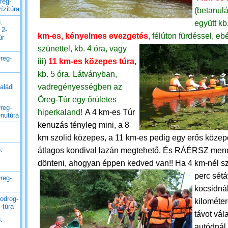
reg-
ízitúra
(betanulá
.
együtt kb
 2-
km-es, kényelmes evezgetés
, félúton fürdéssel, ebé
úr
szünettel, kb. 4 óra, vagy
reg-
iii)
11 km-es közepes túra
,
kb. 5 óra.
Látványban,
vadregényességben az
aládi
Öreg-Túr egy őrületes
reg-
hiperkaland!
A 4 km-es Túr
enutúra
kenuzás tényleg mini, a 8
km szolid közepes, a 11 km-es pedig egy erős közep
.
átlagos kondival lazán megtehető. És RÁÉRSZ mene
dönteni, ahogyan éppen kedved van!!
Ha 4 km-nél sz
perc sétá
reg-
kocsidnál
odrog-
kilométe
 túra
távot vál
.
autódnál 