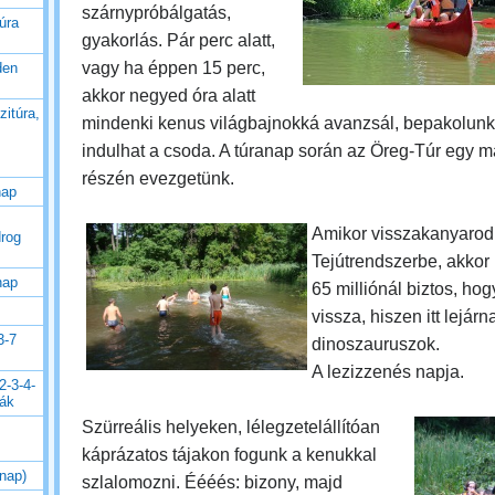
szárnypróbálgatás,
úra
gyakorlás. Pár perc alatt,
vagy ha éppen 15 perc,
den
akkor negyed óra alatt
zitúra,
mindenki kenus világbajnokká avanzsál, bepakolunk
indulhat a csoda.
A túranap során az Öreg-Túr egy m
részén evezgetünk.
nap
Amikor visszakanyarod
drog
Tejútrendszerbe, akkor
nap
65 milliónál biztos, ho
vissza, hiszen itt lejárn
3-7
dinoszauruszok.
A lezizzenés napja.
2-3-4-
rák
Szürreális helyeken, lélegzetelállítóan
káprázatos tájakon fogunk a kenukkal
 nap)
szlalomozni. Éééés: bizony, majd