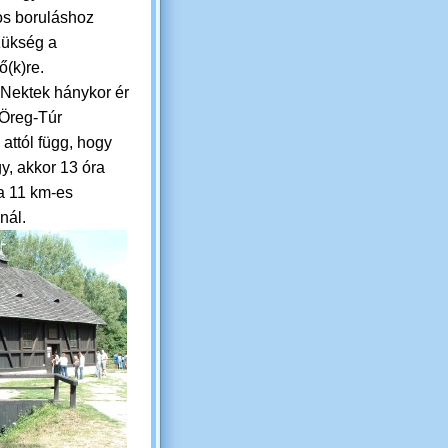
s boruláshoz
ükség a
ő(k)re.
 Nektek hánykor ér
 Öreg-Túr
 attól függ, hogy
gy, akkor 13 óra
 a 11 km-es
nál.