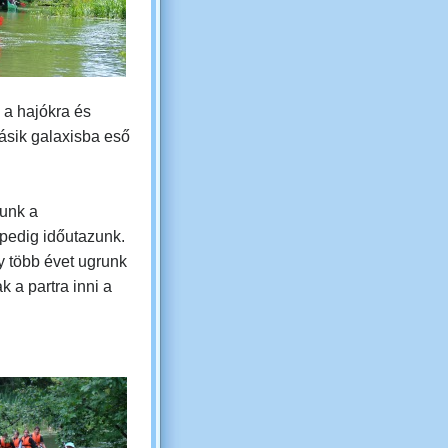
 a hajókra és
ásik galaxisba eső
unk a
 pedig időutazunk.
gy több évet ugrunk
ak a partra inni a