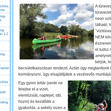
A túrave
zitúra,
uzás
túravezet
reg-
neon szín
es
látható, 
rog-
"vízitúrav
an 1-2
NEM leh
észreven
el tudsz
reg-
amelynek
kérjük, 
.
becsületkasszásan rendezd. Aztán úgy megtanítunk 
thatóan
kormányozni, úgy elsajátítjátok a vezérevős munkáját
zitúra
Egy gyors leltár (senki ne
felejtse el a vizet,
ráti
elemózsiát, naptejet, stb.
hozni) és kezdődik a
Bodrog
gyakorlás, a sekély vizen a