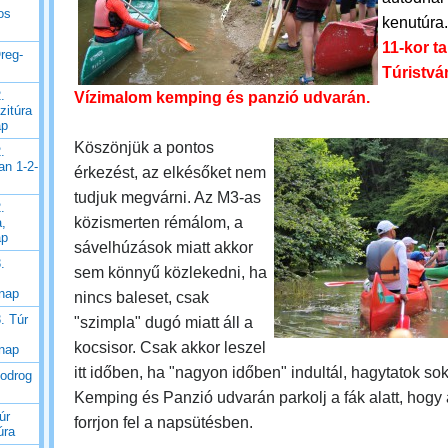
os
kenutúra
11-kor t
reg-
Túristvá
.
Vízimalom kemping és panzió udvarán.
zitúra
ap
Köszönjük a pontos
.
an 1-2-
érkezést, az elkésőket nem
tudjuk megvárni. Az M3-as
.
közismerten rémálom, a
a,
ap
sávelhúzások miatt akkor
.
sem könnyű közlekedni, ha
 nap
nincs baleset, csak
. Túr
"szimpla" dugó miatt áll a
kocsisor. Csak akkor leszel
 nap
itt időben, ha "nagyon időben" indultál, hagytatok sok 
Bodrog
Kemping és Panzió udvarán parkolj a fák alatt, hogy
úr
forrjon fel a napsütésben.
úra