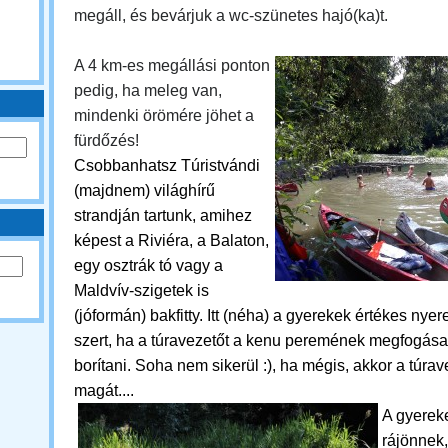
megáll, és bevárjuk a wc-szünetes hajó(ka)t.
A 4 km-es megállási ponton
pedig, ha meleg van,
mindenki örömére jöhet a
fürdőzés!
Csobbanhatsz
Túristvándi
(majdnem) világhírű
strandján tartunk, amihez
képest a Riviéra, a Balaton,
egy osztrák tó vagy a
Maldvív-szigetek is
(jóformán) bakfitty. Itt (néha) a gyerekek értékes ny
szert, ha a túravezetőt a kenu peremének megfogása 
borítani. Soha nem sikerül :), ha mégis, akkor a túra
magát....
A gyerek
rájönnek