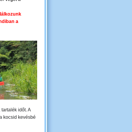
.
alálkozunk
ndiban a
tartalék időt. A
 a kocsid kevésbé