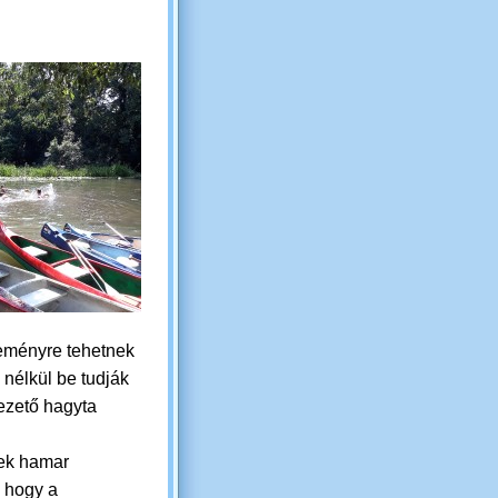
ereményre tehetnek
nélkül be tudják
vezető hagyta
ek hamar
, hogy a