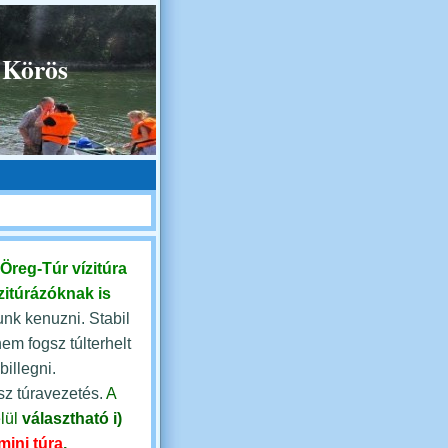
 Körös
Öreg-Túr vízitúra
zitúrázóknak is
nk kenuzni. Stabil
nem fogsz túlterhelt
illegni.
sz túravezetés.
A
lül
választható
i)
mini túra
,