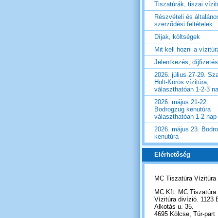
Tiszatúrák, tiszai vízi
Részvételi és általáno
szerződési feltételek
Díjak, költségek
Mit kell hozni a vízitú
Jelentkezés, díjfizetés
2026. július 27-29. Sza
Holt-Körös vízitúra,
választhatóan 1-2-3 n
2026. május 21-22.
Bodrogzug kenutúra
választhatóan 1-2 nap
2026. május 23. Bodr
kenutúra
Elérhetőség
MC Tiszatúra Vízitúra
MC Kft. MC Tiszatúra
Vízitúra divízió. 1123 
Alkotás u. 35.
4695 Kölcse, Túr-part