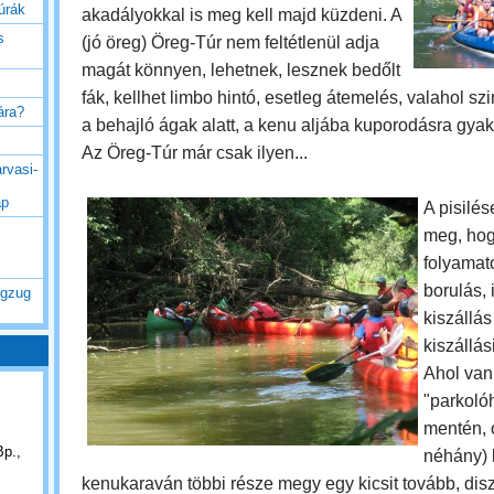
túrák
akadályokkal is meg kell majd küzdeni. A
s
(jó öreg) Öreg-Túr nem feltétlenül adja
magát könnyen, lehetnek, lesznek bedőlt
fák, kellhet limbo hintó, esetleg átemelés, valahol szi
rára?
a behajló ágak alatt, a kenu aljába kuporodásra gya
Az Öreg-Túr már csak ilyen...
rvasi-
ap
A pisilés
meg, ho
folyamat
borulás, i
ogzug
kiszállás
kiszállás
Ahol van
"parkolóh
mentén, o
Bp.,
néhány) 
kenukaraván többi része megy egy kicsit tovább, dis