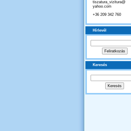
tiszatura_vizitura@
yahoo.com
+36 209 342 760
Hírlevél
Keresés