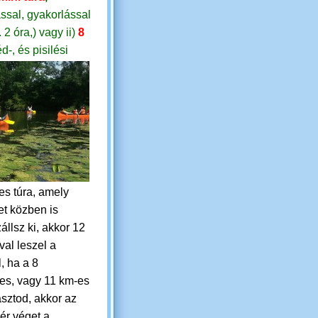
ssal, gyakorlással
. 2 óra,)
vagy
ii)
8
d-, és pisilési
es túra, amely
t közben is
állsz ki, akkor 12
val leszel a
, ha a 8
res, vagy 11 km-es
asztod, akkor az
ér véget a