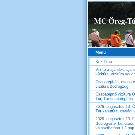
MC Öreg-Túr
Menü
Kezdőlap
Vízitúra ajándék, aján
vízitúra, vízitúra vouc
Csapatépítés, csapaté
vízitúra Bodrogzug
Csapatépítő vízitúra Ö
Túr, Túr csapatépítés
2026. augusztus 10. Ö
Túr kenutúra, családi v
2026. augusztus 10-11
Bodrog-ártér kenutúra,
választhatóan 1-2 nap