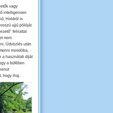
zetők vagy
ő intelligensen
ű, Holdról is
hosszú ujjú pólóját
ezető" felirattal
et nem
ni. Üdvözlés után
 menni mosdóba,
 a használati díját
hogy a büfében
kenut
, hogy ihaj.