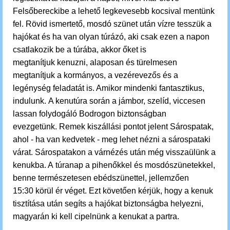
Felsőbereckibe a lehető legkevesebb kocsival mentünk
fel. Rövid ismertető, mosdó szünet után v
ízre tesszük a
hajókat és ha van olyan túrázó, aki csak ezen a napon
csatlakozik be a túrába, akkor őket is
megtanítjuk kenuzni, alaposan és türelmesen
megtanítjuk a kormányos, a vezérevezős és a
legénység feladatát is. Amikor mindenki fantasztikus,
indulunk.
A kenutúra során a jámbor, szelíd, viccesen
lassan folydogáló Bodrogon biztonságban
evezgetünk.
Remek kiszállási pontot jelent Sárospatak,
ahol - ha van kedvetek - meg lehet nézni a sárospataki
várat.
Sárospatakon a várnézés után még visszaülünk a
kenukba. A túranap a pihenőkkel és mosdószünetekkel,
benne természetesen ebédszünettel, jellemzően
15:30 körül ér véget.
Ezt követően kérjük, hogy a kenuk
tisztítása után segíts a hajókat biztonságba helyezni,
magyarán ki kell cipelnünk a kenukat a partra.