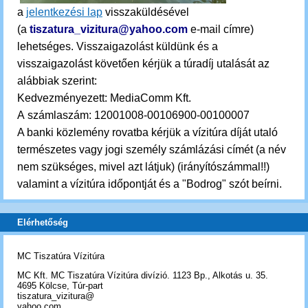
a
jelentkezési lap
visszaküldésével
(a
tiszatura_vizitura@yahoo.com
e-mail címre)
lehetséges. Visszaigazolást küldünk és a
visszaigazolást követően kérjük a túradíj utalását az
alábbiak szerint:
Kedvezményezett: MediaComm Kft.
A számlaszám: 12001008-00106900-00100007
A banki közlemény rovatba kérjük a vízitúra díját utaló
természetes vagy jogi személy számlázási címét (a név
nem szükséges, mivel azt látjuk) (irányítószámmal!!)
valamint a vízitúra időpontját és a "Bodrog" szót beírni.
Elérhetőség
MC Tiszatúra Vízitúra
MC Kft. MC Tiszatúra Vízitúra divízió. 1123 Bp., Alkotás u. 35.
4695 Kölcse, Túr-part
tiszatura_vizitura@
yahoo.com