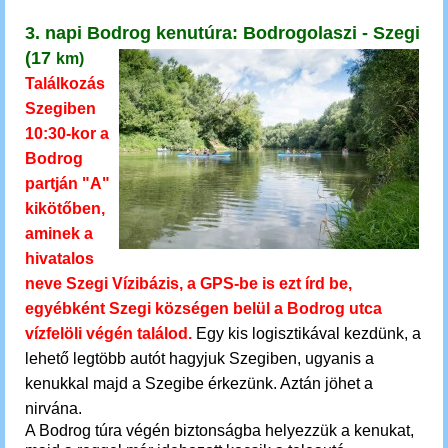
3. napi Bodrog kenutúra: Bodrogolaszi - Szegi
(17
km)
Találkozás
Szegiben
10:30-kor a
Bodrog
partján "A"
kikötőben,
aminek a
hivatalos
neve Szegi Vízibázis, a GPS-be is ezt írd be,
egyébként Szegi községen belül a Bodrog utca
vízfelöli végén találod.
Egy kis logisztikával kezdünk, a
lehető legtöbb autót hagyjuk Szegiben, ugyanis a
kenukkal majd a Szegibe érkezünk. Aztán jöhet a
nirvána.
A Bodrog túra végén biztonságba helyezzük a kenukat,