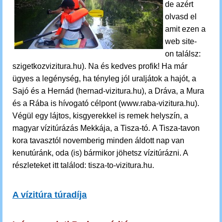
de azért
olvasd el
amit ezen a
web site-
on találsz:
szigetkozvizitura.hu). Na és kedves profik! Ha már
ügyes a legénység, ha tényleg jól uraljátok a hajót, a
Sajó és a Hernád (hernad-vizitura.hu), a Dráva, a Mura
és a Rába is hívogató célpont (www.raba-vizitura.hu).
Végül egy lájtos, kisgyerekkel is remek helyszín, a
magyar vízitúrázás Mekkája, a Tisza-tó. A Tisza-tavon
kora tavasztól novemberig minden áldott nap van
kenutúránk, oda (is) bármikor jöhetsz vízitúrázni. A
részleteket itt találod: tisza-to-vizitura.hu.
A vízitúra túradíja