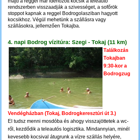
majd a reggel már idehozott kocsik a teleautó
rendszerben visszaadják a szivességet, a sofőrök
stoppot kapnak a reggel Bodrogolasziban hagyott
kocsikhoz. Végül mehetünk a szállásra vagy
szállásokra, jellemzően Tokajba.
4. napi Bodrog vízitúra: Szegi - Tokaj (11 km)
Találkozás
Tokajban
9:30-kor a
Bodrogzug
Vendégházban (Tokaj, Bodrogkeresztúri út 3.)
El tudsz menni mosdóba és ahogy visszajöttetek a wc-
ről, kezdődik a teleautós
l
ogisztika.
Mindannyian, minél
kevesebb kocsival átugrunk a vízre szállás helyére,