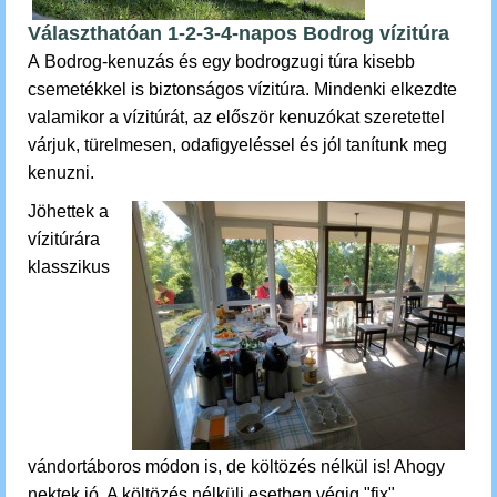
Választhatóan 1-2-3-4-napos Bodrog vízitúra
A
Bodrog-kenuzás és egy bodrogzugi túra kisebb
csemetékkel is biztonságos vízitúra. Mindenki elkezdte
valamikor a vízitúrát, az először kenuzókat szeretettel
várjuk, türelmesen, odafigyeléssel és jól tanítunk meg
kenuzni.
Jöhettek a
vízitúrára
klasszikus
vándortáboros módon is, de költözés nélkül is! Ahogy
nektek jó. A költözés nélküli esetben végig "fix"