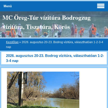
Menü
MC Öreg-Túr vízitúra Bodrogzug
vízitúra, Tiszatúra, Körös
Kezdőlap
»
2026. augusztus 20-23. Bodrog vízitúra, választhatóan 1-2-3-4
nap
2026. augusztus 20-23. Bodrog vízitúra, választhatóan 1-2-
3-4 nap