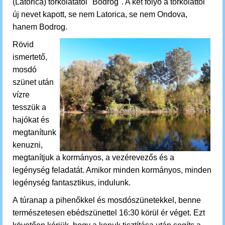
(Latorica) torkolatától "Bodrog". A két folyó a torkolattól
új nevet kapott, se nem Latorica, se nem Ondova,
hanem Bodrog.
Rövid
ismertető,
mosdó
szünet után
v
ízre
tesszük a
hajókat és
megtanítunk
kenuzni,
megtanítjuk a kormányos, a vezérevezős és a
legénység feladatát. Amikor minden kormányos, minden
legénység fantasztikus, indulunk.
A túranap a pihenőkkel és mosdószünetekkel, benne
természetesen ebédszünettel 16:30 körül ér véget.
Ezt