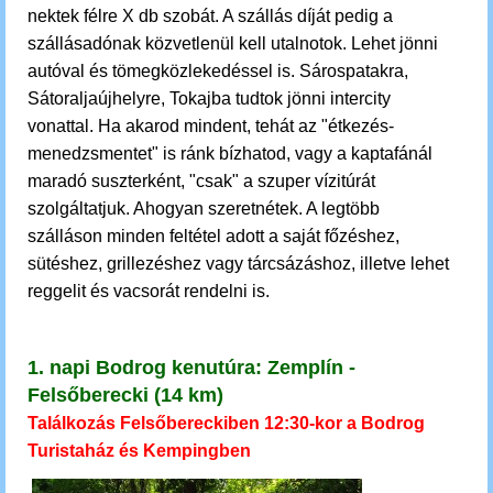
nektek félre X db szobát. A szállás díját pedig a
szállásadónak közvetlenül kell utalnotok.
Lehet jönni
autóval és tömegközlekedéssel is. Sárospatakra,
Sátoraljaújhelyre, Tokajba tudtok jönni intercity
vonattal.
Ha akarod mindent, tehát az "étkezés-
menedzsmentet" is ránk bízhatod, vagy a kaptafánál
maradó suszterként, "csak" a szuper vízitúrát
szolgáltatjuk. Ahogyan szeretnétek. A legtöbb
szálláson minden feltétel
adott
a saját főzéshez,
sütéshez, grillezéshez vagy tárcsázáshoz, illetve lehet
reggelit és vacsorát rendelni is.
1. napi Bodrog kenutúra:
Zemplín -
Felsőberecki (14 km)
Találkozás Felsőbereckiben 12:30-kor a Bodrog
Turistaház és Kempingben