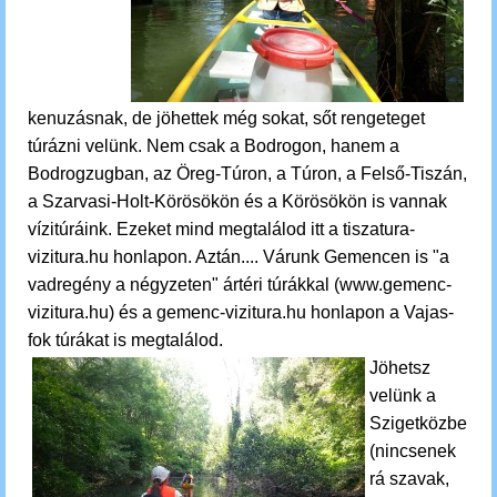
kenuzásnak, de jöhettek még sokat, sőt rengeteget
túrázni velünk. Nem csak a Bodrogon, hanem a
Bodrogzugban, az Öreg-Túron, a Túron, a Felső-Tiszán,
a Szarvasi-Holt-Körösökön és a Körösökön is vannak
vízitúráink. Ezeket mind megtalálod itt a tiszatura-
vizitura.hu honlapon. Aztán.... Várunk Gemencen is "a
vadregény a négyzeten" ártéri túrákkal (www.gemenc-
vizitura.hu) és a gemenc-vizitura.hu honlapon a Vajas-
fok túrákat is megtalálod.
Jöhetsz
velünk a
Szigetközbe
(nincsenek
rá szavak,