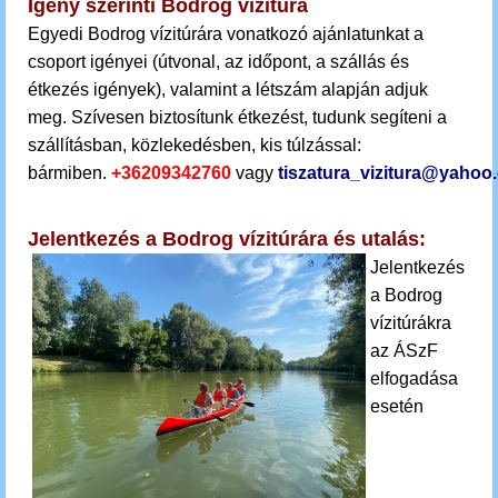
Igény szerinti Bodrog vízitúra
Egyedi Bodrog vízitúrára vonatkozó ajánlatunkat a
csoport igényei (útvonal, az időpont, a szállás és
étkezés igények), valamint a létszám alapján adjuk
meg.
Szívesen biztosítunk étkezést, tudunk segíteni a
szállításban, közlekedésben, kis túlzással:
bármiben.
+36209342760
vagy
tiszatura_vizitura@yahoo
Jelentkezés a Bodrog vízitúrára és utalás:
Jelentkezés
a Bodrog
vízitúrákra
az ÁSzF
elfogadása
esetén