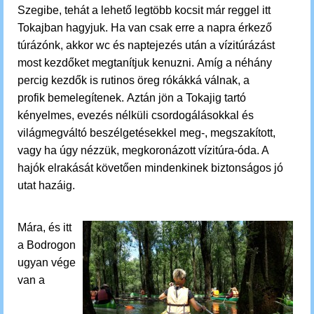
Szegibe, tehát a lehető legtöbb kocsit már reggel itt
Tokajban hagyjuk. Ha van csak erre a napra érkező
túrázónk, akkor w
c és naptejezés után a
vízitúrázást
most kezdőket megtanítjuk kenuzni. Amíg a néhány
percig kezdők is rutinos öreg rókákká válnak, a
profik bemelegítenek
.
Aztán jön a Tokajig tartó
kényelmes, evezés nélküli csordogálásokkal és
világmegváltó beszélgetésekkel meg-, megszakított,
vagy ha úgy nézzük, megkoronázott vízitúra-óda. A
hajók elrakását követően mindenkinek biztonságos jó
utat hazáig.
Mára, és itt
a Bodrogon
ugyan vége
van a