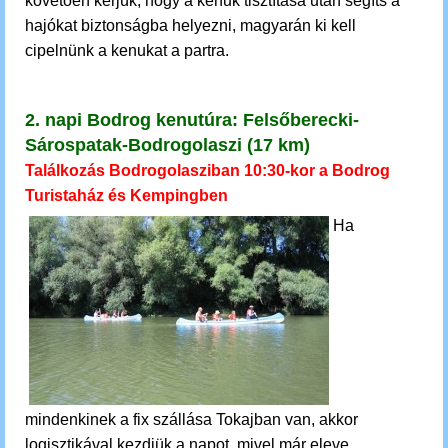
követően kérjük, hogy a kenuk tisztítása után segíts a
hajókat biztonságba helyezni, magyarán ki kell
cipelnünk a kenukat a partra.
2. napi Bodrog kenutúra:
Felsőberecki-
Sárospatak-Bodrogolaszi (17 km)
Találkozás Bodrogolasziban 10:30-kor a Bodrog
Turistaház és Kempingben
Ha
mindenkinek a fix szállása Tokajban van, akkor
logisztikával kezdjük a napot, mivel már eleve