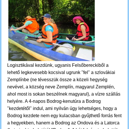
Logisztikával kezdünk, ugyanis Felsőbereckiből a
lehető legkevesebb kocsival ugrunk "fel" a szlovákiai
Zemplínbe (ne tévesszük össze a közeli hegység
nevével, a község neve Zemplín, magyarul Zemplén,
ahol most is sokan beszélnek magyarul), a vízre szállás
helyére.
A 4-napos Bodrog-kenutúra a Bodrog
"kezdetétől" indul, ami nyilván úgy lehetséges, hogy a
Bodrog kezdete nem egy kulacsban gyűjthető forrás fent
a hegyekben, hanem a Bodrog az Ondova és a Latorca