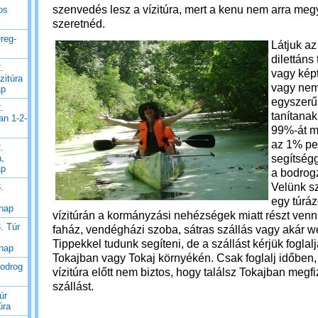
szenvedés lesz a vízitúra, mert a kenu nem arra meg
os
szeretnéd.
reg-
Látjuk a
dilettáns
.
vagy képt
zitúra
vagy ne
ap
egyszerű
.
tanítanak
an 1-2-
99%-át me
az 1% ped
.
segítségg
a,
ap
a bodrog
Velünk sz
.
egy túráz
 nap
vízitúrán a kormányzási nehézségek miatt részt venni
. Túr
faház, vendégházi szoba, sátras szállás vagy akár w
Tippekkel tudunk segíteni, de a szállást kérjük fogla
 nap
Tokajban vagy Tokaj környékén.
Csak foglalj időben
Bodrog
vízitúra előtt nem biztos, hogy találsz Tokajban megfi
szállást.
úr
úra