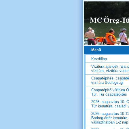
MC Öreg-Túr
Menü
Kezdőlap
Vízitúra ajándék, aján
vízitúra, vízitúra vouc
Csapatépítés, csapaté
vízitúra Bodrogzug
Csapatépítő vízitúra Ö
Túr, Túr csapatépítés
2026. augusztus 10. Ö
Túr kenutúra, családi v
2026. augusztus 10-11
Bodrog-ártér kenutúra,
választhatóan 1-2 nap