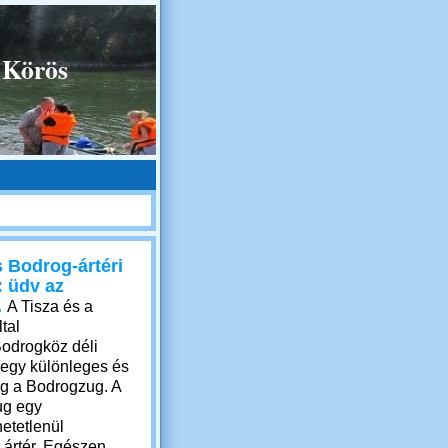
 Körös
 Bodrog-ártéri
: üdv az
.
A Tisza és a
tal
Bodrogköz déli
 egy különleges és
lág a Bodrogzug. A
ug egy
etetlenül
 ártér. Egészen