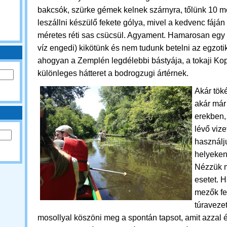
bakcsók, szürke gémek kelnek szárnyra, tőlünk 10 mét
leszállni készülő fekete gólya, mivel a kedvenc fájá
méretes réti sas csücsül. Agyament.
Hamarosan egy 
víz engedi) kikötünk és nem tudunk betelni az egzoti
ahogyan a Zemplén legdélebbi bástyája, a tokaji Ko
különleges hátteret a bodrogzugi ártérnek.
Akár töké
akár már
erekben,
lévő vize
használju
helyeken
Nézzük 
esetet. H
mezők fel
túraveze
mosollyal köszöni meg a spontán tapsot, amit azzal 