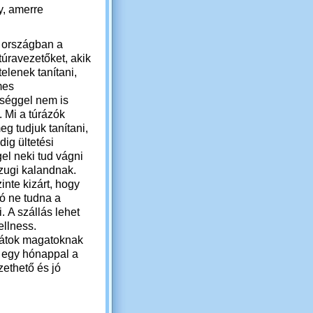
y, amerre
z országban a
 túravezetőket, akik
elenek tanítani,
mes
séggel nem is
. Mi a túrázók
g tudjuk tanítani,
ig ültetési
el neki tud vágni
zugi kalandnak.
inte kizárt, hogy
ó ne tudna a
. A szállás lehet
ellness.
ljátok magatoknak
, egy hónappal a
zethető és jó