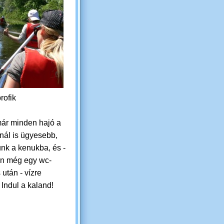
rofik
ár minden hajó a
snál is ügyesebb,
nk a kenukba, és -
an még egy
wc-
 után - vízre
.
Indul a kaland!