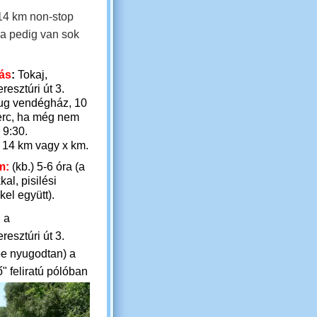
 14 km non-stop
a pedig van sok
ás
:
Tokaj,
esztúri út 3.
ug vendégház, 10
erc, ha még nem
 9:30.
14 km vagy x km.
m:
(kb.) 5-6 óra (a
al, pisilési
el együtt).
 a
esztúri út 3.
be nyugodtan) a
" feliratú pólóban