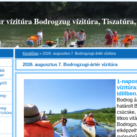
 vízitúra Bodrogzug vízitúra, Tiszatúra,
Kezdőlap
»
2026. augusztus 7. Bodrogzugi-ártér vízitúra
2026. augusztus 7. Bodrogzugi-ártér vízitúra
dék
her
1-napos
pítő
vízitúra
idillben
reg-
Bodrog ál
határolt 
reg-
csücske,
ízitúra
titkos vi
.
Bodrogz
elképzelh
gyönyörű