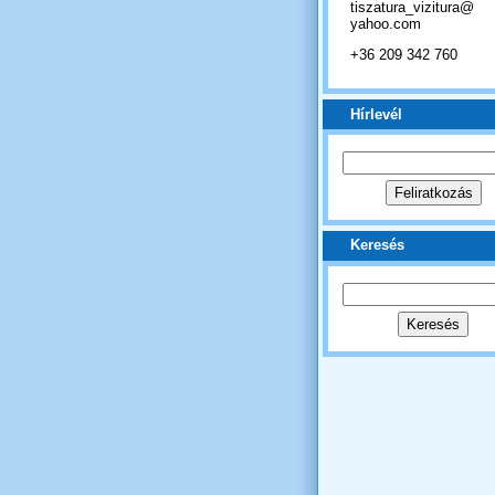
tiszatura_vizitura@
yahoo.com
+36 209 342 760
Hírlevél
Keresés