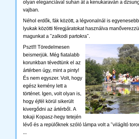
olyan eleganciával suhan át a kenukaraván a dzsung
vajban.
Néhol erdők, fák között, a légvonalnál is egyenesebb
lyukak közötti féregjáratokat használva manőverezzü
magunkat a "zalkodi partokra".
Pszt!!! Töredelmesen
beismerjük. Még fiatalabb
korunkban tévedtünk el az
ártérben úgy, mint a pinty!
És nem egyszer. Volt, hogy
egész kemény lett a
történet. Igen, volt olyan is,
hogy éjfél körül sikerült
kivergődni az ártérből. A
tokaji Kopasz-hegy tetején
lévő és a repülőknek szóló lámpa volt a "világító to
...