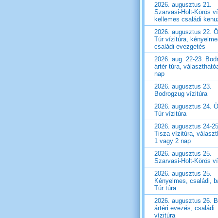
2026. augusztus 21.
Szarvasi-Holt-Körös ví
kellemes családi ken
2026. augusztus 22. Ö
Túr vízitúra, kényelm
családi evezgetés
2026. aug. 22-23. Bod
ártér túra, választható
nap
2026. augusztus 23.
Bodrogzug vízitúra
2026. augusztus 24. Ö
Túr vízitúra
2026. augusztus 24-25
Tisza vízitúra, válasz
1 vagy 2 nap
2026. augusztus 25.
Szarvasi-Holt-Körös ví
2026. augusztus 25.
Kényelmes, családi, ba
Túr túra
2026. augusztus 26. 
ártéri evezés, családi
vízitúra