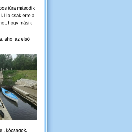
os túra második
l. Ha csak erre a
het, hogy másik
a, ahol az első
el, kócsagok,