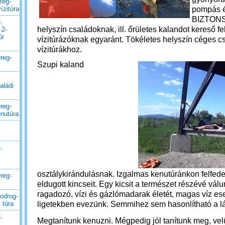
reg-
pompás 
ízitúra
BIZTONS
.
helyszín családoknak, ill. őrületes kalandot kereső fe
 2-
úr
vízitúrázóknak egyaránt. Tökéletes helyszín céges c
vízitúrákhoz.
reg-
Szupi kaland
aládi
reg-
enutúra
.
osztálykirándulásnak.
Izgalmas kenutúránkon felfed
reg-
eldugott kincseit. Egy kicsit a természet részévé vál
ragadozó, vízi és gázlómadarak életét, magas víz es
odrog-
ligetekben evezünk. Semmihez sem hasonlítható a lá
 túra
.
M
egtanítunk kenuzni. Mégpedig jól tanítunk meg, vel