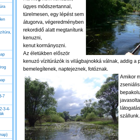
ügyes módszertannal,
úra
türelmesen, egy lépést sem
den
átugorva, végeredményben
rekordidő alatt megtanítunk
zitúra,
kenuzni,
kenut kormányozni.
Az életükben először
nap
kenuzó vízitúrázók is világbajnokká válnak, addig a p
drog
bemelegítenek, naptejeznek, fotóznak.
Amikor m
nap
zseniáli
bepakolu
3-7
javasolt
látogatás
2-3-4-
rák
szállunk
 nap)