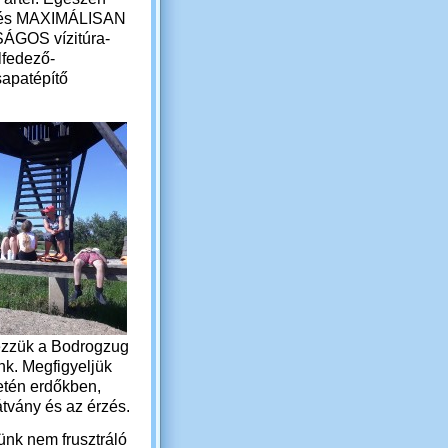
és MAXIMÁLISAN
ÁGOS vízitúra-
lfedező-
sapatépítő
ezzük a Bodrogzug
unk. Megfigyeljük
etén erdőkben,
tvány és az érzés.
ünk nem frusztráló