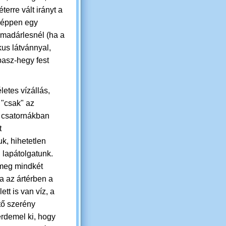
erre vált irányt a
n éppen egy
madárlesnél (ha a
kus látvánnyal,
pasz-hegy fest
letes vízállás,
 "csak" az
 csatornákban
t
k, hihetetlen
 lapátolgatunk.
meg mindkét
a az ártérben a
ett is van víz, a
tő szerény
érdemel ki, hogy