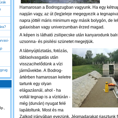
túrák
Hamarosan a Bodrogzugban vagyunk. Ha egy kétnap
s
napján vagy, az út (leg)eleje megegyezik a tegnapiva
napra jöttél máris minimum egy másik bolygón, de le
galaxisban vagy univerzumban érzed magad.
rára?
A képen is látható zsilipecske után kanyarodunk balr
rvasi-
uzsonna- és pisilési szünetet megejtjük.
ap
A lábnyújtóztatás, fotózás,
táblaolvasgatás után
visszacihelődünk a vízi
ogzug
járművekbe. A
Bodrog-
ártérben hamarosan keletre
tartunk egy olyan
elágazásnál, ahol - ha
voltál tegnap is a vízitúrán -
még (durván) nyugat felé
Bp.,
lapátoltunk. Most és ma
Zalkod irányában evezünk.
Jégmadarakat riasztunk f