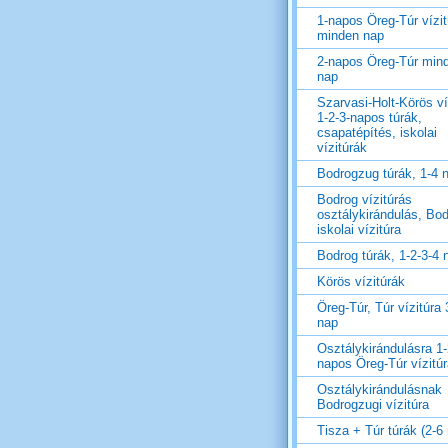
1-napos Öreg-Túr vízit
minden nap
2-napos Öreg-Túr min
nap
Szarvasi-Holt-Körös ví
1-2-3-napos túrák,
csapatépítés, iskolai
vízitúrák
Bodrogzug túrák, 1-4 
Bodrog vízitúrás
osztálykirándulás, Bo
iskolai vízitúra
Bodrog túrák, 1-2-3-4 
Körös vízitúrák
Öreg-Túr, Túr vízitúra 
nap
Osztálykirándulásra 1-
napos Öreg-Túr vízitú
Osztálykirándulásnak
Bodrogzugi vízitúra
Tisza + Túr túrák (2-6