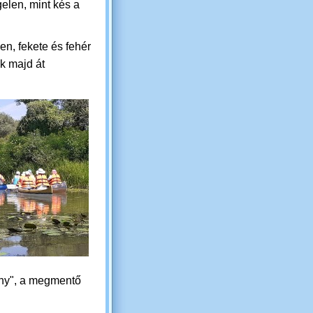
elen, mint kés a
en, fekete és fehér
k majd át
rony", a megmentő