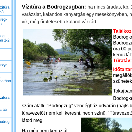
Vízitúra a Bodrogzugban:
ha nincs áradás, kb.
zitúra,
uzás
varázslat, kalandos kanyargás egy mesekönyvben, h
reg-
víz, még őrületesebb kaland vár rád ....
es
Találkoz
rog-
Bodrogker
an 1-2
Bodrogz
óra 00 p
kenuztál:
Túratáv:
reg-
Időtarta
megállókk
.
szünetekk
thatóan
Tokajban
zitúra
Bodrogker
szám alatti, "Bodrogzug" vendégház udvarán (hajts 
ráti
túravezetőt nem kell keresni, neon színű, "Túravezető
látod meg.
Bodrog
Ha még nem kenuztál,