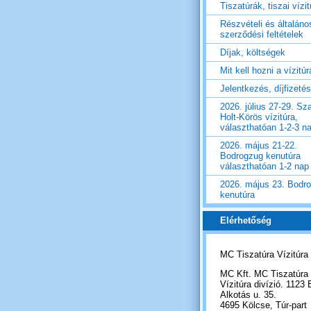
Tiszatúrák, tiszai vízi
Részvételi és általáno
szerződési feltételek
Díjak, költségek
Mit kell hozni a vízitú
Jelentkezés, díjfizetés
2026. július 27-29. Sza
Holt-Körös vízitúra,
választhatóan 1-2-3 n
2026. május 21-22.
Bodrogzug kenutúra
választhatóan 1-2 nap
2026. május 23. Bodr
kenutúra
Elérhetőség
MC Tiszatúra Vízitúra
MC Kft. MC Tiszatúra
Vízitúra divízió. 1123 
Alkotás u. 35.
4695 Kölcse, Túr-part