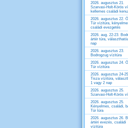
2026. augusztus 21.
Szarvasi-Holt-Körös ví
kellemes családi ken
2026. augusztus 22. Ö
Túr vízitúra, kényelm
családi evezgetés
2026. aug. 22-23. Bod
ártér túra, választható
nap
2026. augusztus 23.
Bodrogzug vízitúra
2026. augusztus 24. Ö
Túr vízitúra
2026. augusztus 24-25
Tisza vízitúra, válasz
1 vagy 2 nap
2026. augusztus 25.
Szarvasi-Holt-Körös ví
2026. augusztus 25.
Kényelmes, családi, ba
Túr túra
2026. augusztus 26. 
ártéri evezés, családi
vízitúra