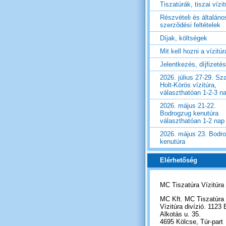
Tiszatúrák, tiszai vízi
Részvételi és általáno
szerződési feltételek
Díjak, költségek
Mit kell hozni a vízitú
Jelentkezés, díjfizetés
2026. július 27-29. Sza
Holt-Körös vízitúra,
választhatóan 1-2-3 n
2026. május 21-22.
Bodrogzug kenutúra
választhatóan 1-2 nap
2026. május 23. Bodr
kenutúra
Elérhetőség
MC Tiszatúra Vízitúra
MC Kft. MC Tiszatúra
Vízitúra divízió. 1123 
Alkotás u. 35.
4695 Kölcse, Túr-part