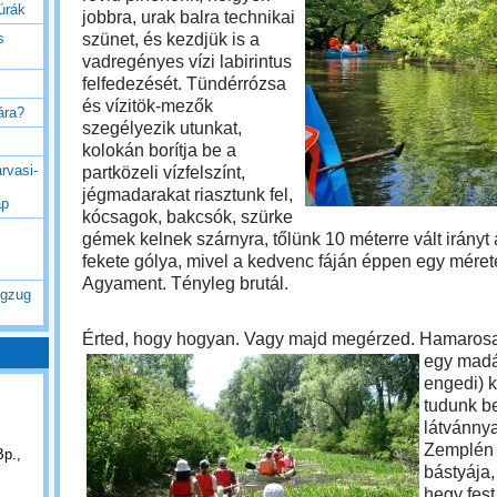
túrák
jobbra, urak balra technikai
szünet, és kezdjük is a
s
vadregényes vízi labirintus
felfedezését. Tündérrózsa
és vízitök-mezők
rára?
szegélyezik utunkat,
kolokán borítja be a
rvasi-
partközeli vízfelszínt,
jégmadarakat riasztunk fel,
ap
kócsagok, bakcsók, szürke
gémek kelnek szárnyra, tőlünk 10 méterre vált irányt 
fekete gólya, mivel a kedvenc fáján éppen egy mérete
Agyament. Tényleg brutál.
ogzug
Érted, hogy hogyan. Vagy majd megérzed.
Hamaros
egy madár
engedi) 
tudunk be
látvánny
Zemplén 
Bp.,
bástyája,
hegy fest