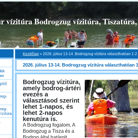
 vízitúra Bodrogzug vízitúra, Tiszatúra,
Kezdőlap
»
2026. július 13-14. Bodrogzug vízitúra választhatóan 1-2
2026. július 13-14. Bodrogzug vízitúra választhatóan 
dék
her
Bodrogzug vízitúra,
pítő
amely bodrog-ártéri
evezés a
reg-
választásod szerint
lehet 1-napos, és
reg-
lehet 2-napos
ízitúra
kenutúra is.
.
A Bodrogzug fogalom. A
Bodrogzug a Tisza és a
Bodrog által határolt