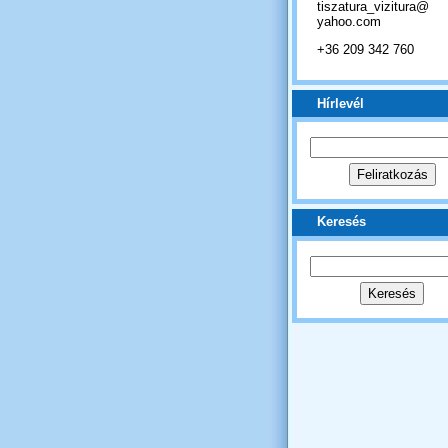
tiszatura_vizitura@
yahoo.com
+36 209 342 760
Hírlevél
Keresés