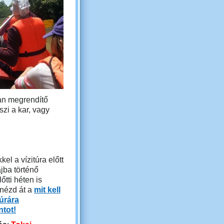
yan megrendítő
szi a kar, vagy
kel a vízitúra előtt
jba történő
őtti héten is
 nézd át a
mit kell
túrára
tot!