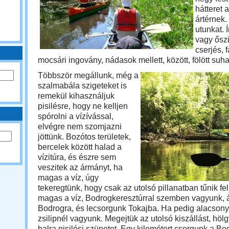
hátteret 
ártérnek.
utunkat. 
vagy őszi
cserjés, 
mocsári ingovány, nádasok mellett, között, fölött su
Többször megállunk, még a
szalmabála szigeteket is
remekül kihasználjuk
pisilésre, hogy ne kelljen
spórolni a vízívással,
elvégre nem szomjazni
jöttünk. Bozótos területek,
bercelek között halad a
vízitúra, és észre sem
veszitek az ármányt, ha
magas a víz, úgy
tekeregtünk, hogy csak az utolsó pillanatban tűnik fel
magas a víz, Bodrogkeresztúrral szemben vagyunk, 
Bodrogra, és lecsorgunk Tokajba. Ha pedig alacsony 
zsilipnél vagyunk. Megejtük az utolsó kiszállást, höl
balra pisilési szünetet. Egy kilométert csorgunk a B