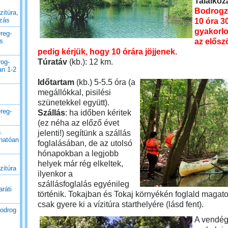
Találkoz
Bodrogz
zitúra,
uzás
10 óra 3
gyakorlo
reg-
az elősz
es
pedig kérjük, hogy 10 órára jöjjenek.
Túratáv
(kb.): 12 km.
rog-
an 1-2
Időtartam
(kb.) 5-5.5 óra (a
megállókkal, pisilési
szünetekkel együtt).
reg-
Szállás
: ha időben kéritek
(ez néha az előző évet
.
jelenti!) segítünk a szállás
thatóan
foglalásában, de az utolsó
hónapokban a legjobb
helyek már rég elkeltek,
zitúra
ilyenkor a
szállásfoglalás egyénileg
ráti
történik. Tokajban és Tokaj környékén foglald magato
csak gyere ki a vízitúra starthelyére (lásd fent).
Bodrog
A vendég