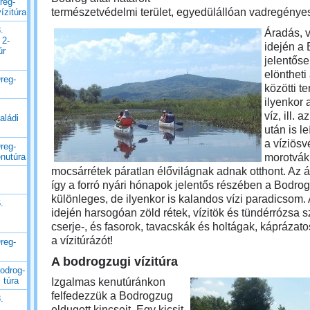
reg-
természetvédelmi
terület,
egyedülállóan vadregényes 
ízitúra
.
Áradás, 
 2-
idején a 
úr
jelentős
elöntheti 
reg-
közötti t
ilyenkor 
víz, ill. 
aládi
után is le
a víziösv
reg-
morotvák
enutúra
mocsárrétek páratlan élővilágnak adnak otthont. Az á
így a forró nyári hónapok jelentős részében a Bodr
különleges, de ilyenkor is kalandos vízi paradicsom.
.
idején harsogóan zöld rétek, vízitök és tündérrózsa s
cserje-, és fasorok, tavacskák és holtágak, káprázat
a vízitúrázót!
reg-
A bodrogzugi vízitúra
odrog-
 túra
Izgalmas kenutúránkon
felfedezzük a Bodrogzug
.
eldugott kincseit. Egy kicsit