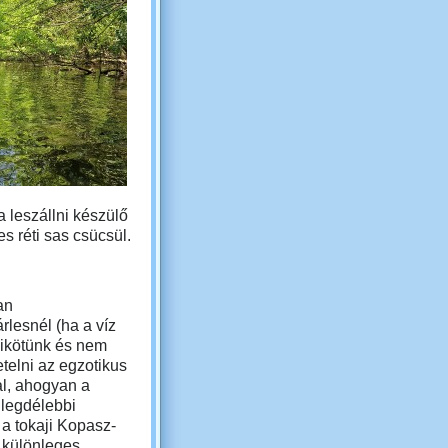
a leszállni készülő
s réti sas csücsül.
an
lesnél (ha a víz
kikötünk és nem
telni az egzotikus
al, ahogyan a
legdélebbi
 a tokaji Kopasz-
 különleges