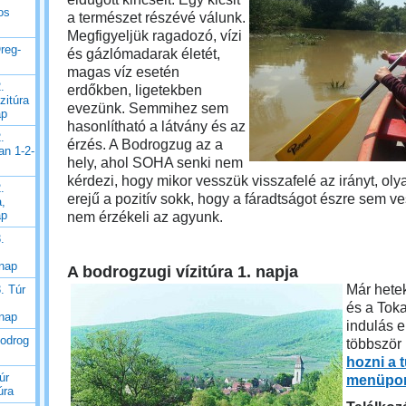
os
a természet részévé válunk.
Megfigyeljük ragadozó, vízi
reg-
és gázlómadarak életét,
magas víz esetén
.
erdőkben, ligetekben
zitúra
evezünk. Semmihez sem
ap
hasonlítható a látvány és az
.
érzés. A Bodrogzug az a
an 1-2-
hely, ahol SOHA senki nem
kérdezi, hogy mikor vesszük visszafelé az irányt, ol
.
erejű a pozitív sokk, hogy a fáradtságot észre sem ve
a,
ap
nem érzékeli az agyunk.
.
 nap
A bodrogzugi vízitúra 1. napja
Már hetek
. Túr
és a Toka
 nap
indulás el
Bodrog
többször
hozni a 
úr
menüpon
úra