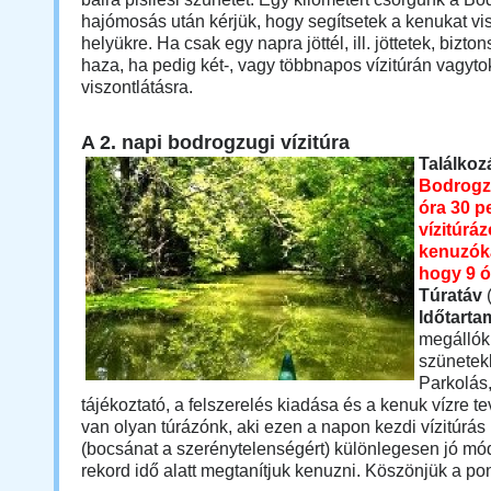
hajómosás után kérjük, hogy segítsetek a kenukat vi
helyükre. Ha csak egy napra jöttél, ill. jöttetek, bizton
haza, ha pedig két-, vagy többnapos vízitúrán vagyto
viszontlátásra.
A 2. napi bodrogzugi vízitúra
Találkoz
Bodrogz
óra 30 p
vízitúrá
kenuzóka
hogy 9 ó
Túratáv
Időtart
megállókk
szünetekk
Parkolás,
tájékoztató, a felszerelés kiadása és a kenuk vízre t
van olyan túrázónk, aki ezen a napon kezdi vízitúrás k
(bocsánat a szerénytelenségért) különlegesen jó m
rekord idő alatt megtanítjuk kenuzni. Köszönjük a po