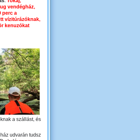
ás
:
Tokaj,
ug vendégház,
0 perc a
tt vízitúrázóknak,
ör kenuzókat
knak a szállást, és
ház udvarán tudsz