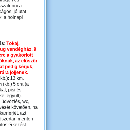
sszatenni a
ságos, jó utat
k, a holnapi
ás
:
Tokaj,
ug vendégház, 9
erc a gyakorlott
zóknak, az először
t pedig kérjük,
rára jöjjenek.
(kb.): 13 km.
am
(kb.) 5 óra (a
al, pisilési
el együtt).
 üdvözlés, wc,
evését követően, ha
arrierjét, azt
ódszertan mentén
ntos érkezést.