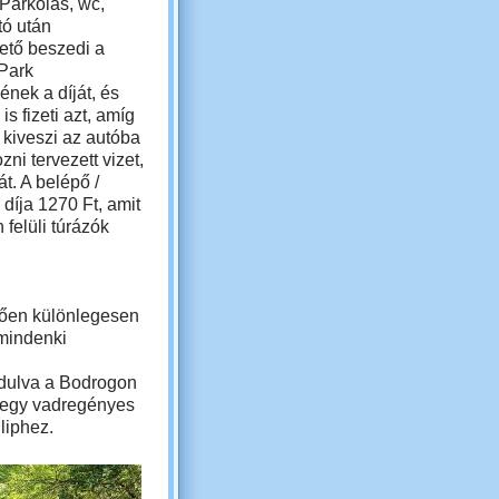
 P
arkolás, wc,
tó után
ető beszedi a
Park
nek a díját, és
is fizeti azt, amíg
 kiveszi az autóba
zni tervezett vizet,
t. A belépő /
díja 1270 Ft, amit
 felüli túrázók
etően különlegesen
mindenki
ndulva a Bodrogon
n egy vadregényes
liphez.