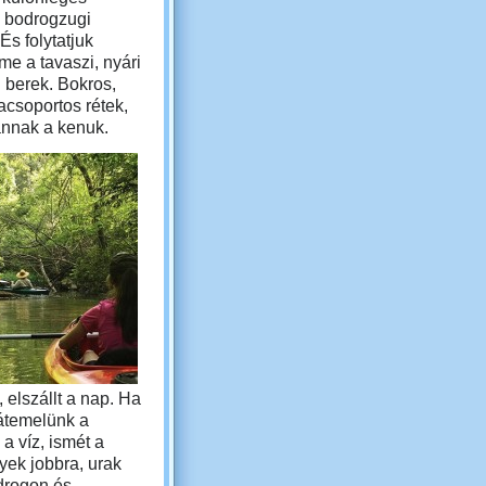
a bodrogzugi
 És folytatjuk
Íme a tavaszi, nyári
 berek. Bokros,
facsoportos rétek,
hannak a kenuk.
, elszállt a nap. Ha
átemelünk a
a víz, ismét a
gyek jobbra, urak
odrogon és