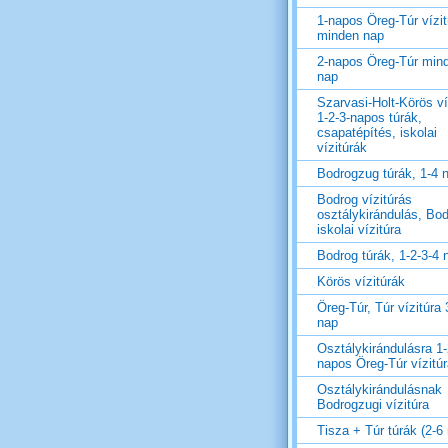
1-napos Öreg-Túr vízit
minden nap
2-napos Öreg-Túr min
nap
Szarvasi-Holt-Körös ví
1-2-3-napos túrák,
csapatépítés, iskolai
vízitúrák
Bodrogzug túrák, 1-4 
Bodrog vízitúrás
osztálykirándulás, Bo
iskolai vízitúra
Bodrog túrák, 1-2-3-4 
Körös vízitúrák
Öreg-Túr, Túr vízitúra 
nap
Osztálykirándulásra 1-
napos Öreg-Túr vízitú
Osztálykirándulásnak
Bodrogzugi vízitúra
Tisza + Túr túrák (2-6