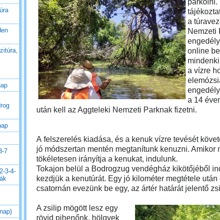
parkolni.
úra
tájékozta
a
túravez
den
Nemzeti 
engedélyé
online be 
zitúra,
mindenki
a vízre ho
elemózsiá
nap
engedély 
a 14 éven
drog
után kell az Aggteleki Nemzeti Parknak fizetni.
nap
A
felszerelés kiadása, és a kenuk vízre tevését köv
jó módszertan mentén megtanítunk kenuzni. Amikor 
3-7
tökéletesen irányítja a kenukat, indulunk.
Tokajon belül a Bodrogzug vendégház kikötőjéből i
2-3-4-
kezdjük a kenutúrát. Egy jó kilométer megtétele utá
rák
csatornán evezünk be egy, az ártér határát jelentő zsi
A zsilip mögött lesz egy
 nap)
rövid pihenőnk, hölgyek