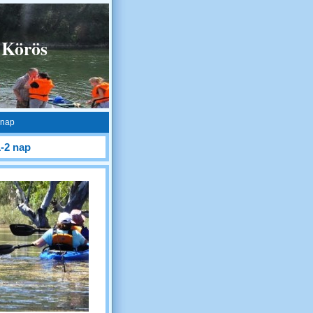
 Körös
 nap
1-2 nap