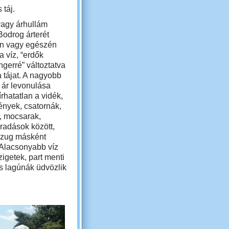
táj.
vagy árhullám
Bodrog árterét
en vagy egészén
a víz, “erdők
engerré” változtatva
a tájat. A nagyobb
az ár levonulása
írhatatlan a vidék,
ények, csatornák,
, mocsarak,
radások között,
ogzug másként
 Alacsonyabb víz
zigetek, part menti
os lagúnák üdvözlik