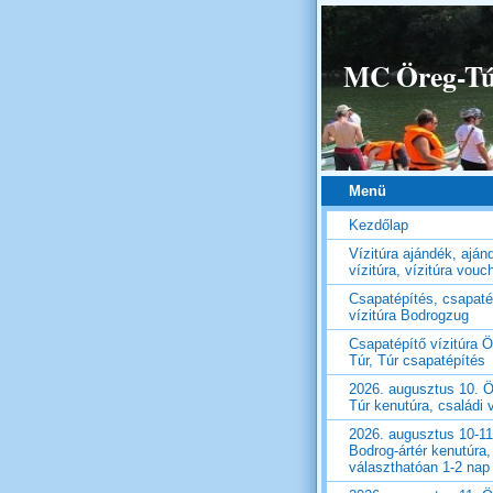
MC Öreg-Túr
Menü
Kezdőlap
Vízitúra ajándék, aján
vízitúra, vízitúra vouc
Csapatépítés, csapaté
vízitúra Bodrogzug
Csapatépítő vízitúra Ö
Túr, Túr csapatépítés
2026. augusztus 10. Ö
Túr kenutúra, családi v
2026. augusztus 10-11
Bodrog-ártér kenutúra,
választhatóan 1-2 nap