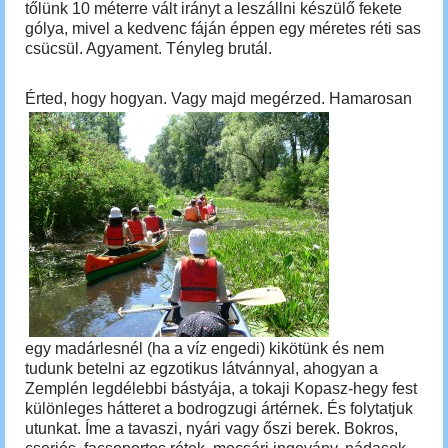
tőlünk 10 méterre vált irányt a leszállni készülő fekete
gólya, mivel a kedvenc fáján éppen egy méretes réti sas
csücsül. Agyament. Tényleg brutál.
Érted, hogy hogyan. Vagy majd megérzed.
Hamarosan
egy madárlesnél (ha a víz engedi) kikötünk és nem
tudunk betelni az egzotikus látvánnyal, ahogyan a
Zemplén legdélebbi bástyája, a tokaji Kopasz-hegy fest
különleges hátteret a bodrogzugi ártérnek. És folytatjuk
utunkat. Íme a tavaszi, nyári vagy őszi berek. Bokros,