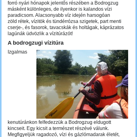
forró nyári hónapok jelentős részében a Bodrogzug
másként különleges, de ilyenkor is kalandos vízi
paradicsom. Alacsonyabb víz idején harsogóan
zöld rétek, vízitök és tündérrózsa szigetek, part menti
cserje-, és fasorok, tavacskák és holtágak, káprázatos
lagúnák üdvözlik a vízitúrázót!
A bodrogzugi vízitúra
Izgalmas
kenutúránkon felfedezzük a Bodrogzug eldugott
kincseit. Egy kicsit a természet részévé válunk.
Megfigyeljük ragadozó, vízi és gázlómadarak életét,