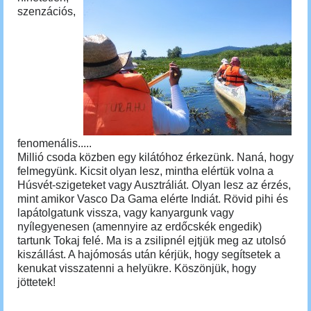
szenzációs,
fenomenális.....
Millió csoda közben egy kilátóhoz érkezünk.
Naná, hogy
felmegyünk. Kicsit olyan lesz, mintha elértük volna a
Húsvét-szigeteket vagy Ausztráliát. Olyan lesz az érzés,
mint amikor Vasco Da Gama elérte Indiát. Rövid pihi és
lapátolgatunk vissza, vagy kanyargunk vagy
nyílegyenesen (amennyire az erdőcskék engedik)
tartunk Tokaj felé. Ma is a zsilipnél ejtjük meg az utolsó
kiszállást. A hajómosás után kérjük, hogy segítsetek a
kenukat visszatenni a helyükre. Köszönjük, hogy
jöttetek!