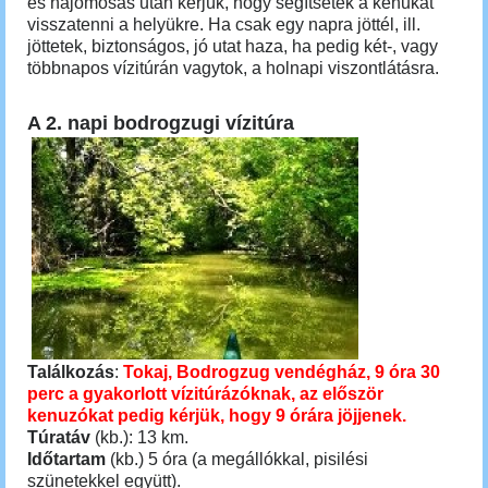
és hajómosás után kérjük, hogy segítsetek a kenukat
visszatenni a helyükre. Ha csak egy napra jöttél, ill.
jöttetek, biztonságos, jó utat haza, ha pedig két-, vagy
többnapos vízitúrán vagytok, a holnapi viszontlátásra.
A 2. napi bodrogzugi vízitúra
Találkozás
:
Tokaj, Bodrogzug vendégház, 9 óra 30
perc a gyakorlott vízitúrázóknak, az először
kenuzókat pedig kérjük, hogy 9 órára jöjjenek.
Túratáv
(kb.): 13 km.
Időtartam
(kb.) 5 óra (a megállókkal, pisilési
szünetekkel együtt).