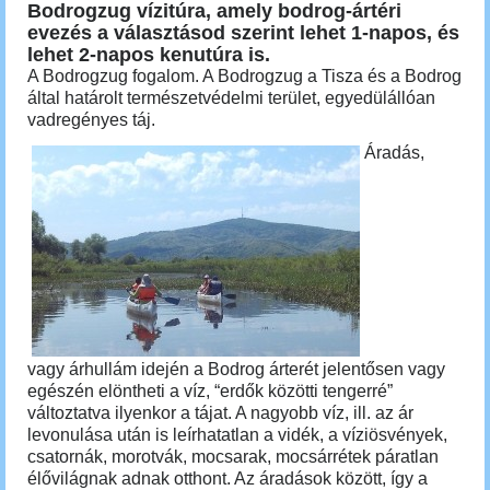
Bodrogzug vízitúra, amely bodrog-ártéri
evezés a választásod szerint lehet 1-napos, és
lehet 2-napos kenutúra is.
A Bodrogzug fogalom. A Bodrogzug a Tisza és a Bodrog
által határolt természetvédelmi
terület,
egyedülállóan
vadregényes táj.
Áradás,
vagy árhullám idején a Bodrog árterét jelentősen vagy
egészén elöntheti a víz, “erdők közötti tengerré”
változtatva ilyenkor a tájat. A nagyobb víz, ill. az ár
levonulása után is leírhatatlan a vidék, a víziösvények,
csatornák, morotvák, mocsarak, mocsárrétek páratlan
élővilágnak adnak otthont. Az áradások között, így a