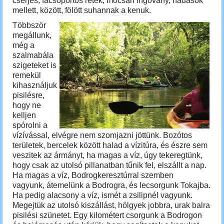
cserjés, facsoportos rétek, mocsári ingovány, nádasok
mellett, között, fölött suhannak a kenuk.
Többször
megállunk,
még a
szalmabála
szigeteket is
remekül
kihasználjuk
pisilésre,
hogy ne
kelljen
spórolni a
vízívással, elvégre nem szomjazni jöttünk. Bozótos
területek, bercelek között halad a vízitúra, és észre sem
veszitek az ármányt, ha magas a víz, úgy tekeregtünk,
hogy csak az utolsó pillanatban tűnik fel, elszállt a nap.
Ha magas a víz, Bodrogkeresztúrral szemben
vagyunk, átemelünk a Bodrogra, és lecsorgunk Tokajba.
Ha pedig alacsony a víz, ismét a zsilipnél vagyunk.
Megejtük az utolsó kiszállást, hölgyek jobbra, urak balra
pisilési szünetet. Egy kilométert csorgunk a Bodrogon