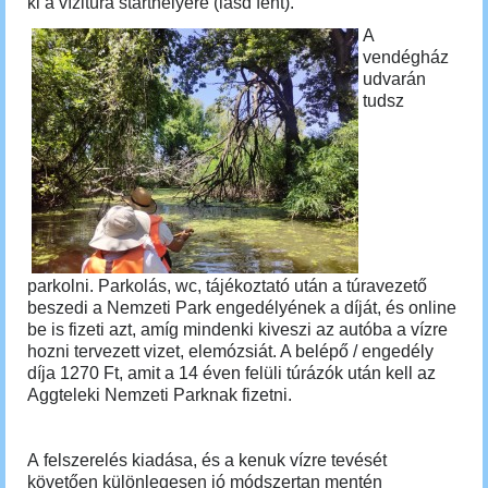
ki a vízitúra starthelyére (lásd fent).
A
vendégház
udvarán
tudsz
parkolni. P
arkolás, wc, tájékoztató után a
túravezető
beszedi a Nemzeti Park engedélyének a díját, és online
be is fizeti azt, amíg mindenki kiveszi az autóba a vízre
hozni tervezett vizet, elemózsiát. A belépő / engedély
díja 1270 Ft, amit a 14 éven felüli túrázók után kell az
Aggteleki Nemzeti Parknak fizetni.
A
felszerelés kiadása, és a kenuk vízre tevését
követően különlegesen jó módszertan mentén