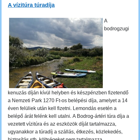
A vízitúra túradíja
A
bodrogzugi
kenuzás díján kívül helyben és készpénzben fizetendő
a Nemzeti Park 1270 Ft-os belépési díja, amelyet a 14
éven felüliek után kell fizetni. Lemondás esetén a
belépő árát felénk kell utalni.
A Bodrog-ártéri túra díja a
vezetett vízitúra és az eszközök díját tartalmazza,
ugyanakkor a túradíj a szállás, étkezés, közlekedés,
biztosítás stb. költségeket nem tartalmazza.