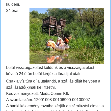
küldeni.
24 órán
belül
visszaigazolást küldünk
és a visszaigazolást
követő 24 órán belül kérjük a túradíjat utalni.
Csak a vízitúra díja utalandó, a szállás díját helyben a
szállásadó(k)nak kell fizetni.
Kedvezményezett: MediaComm Kft.
A számlaszám: 12001008-00106900-00100007
A banki közlemény rovatba kérjük a számlázási címet, a