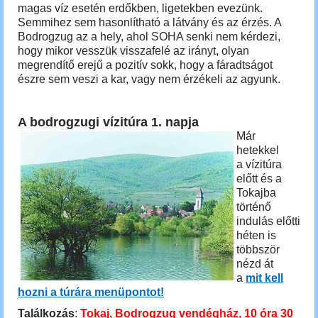
magas víz esetén erdőkben, ligetekben evezünk.
Semmihez sem hasonlítható a látvány és az érzés. A
Bodrogzug az a hely, ahol SOHA senki nem kérdezi,
hogy mikor vesszük visszafelé az irányt, olyan
megrendítő erejű a pozitív sokk, hogy a fáradtságot
észre sem veszi a kar, vagy nem érzékeli az agyunk.
A bodrogzugi vízitúra 1. napja
Már
hetekkel
a vízitúra
előtt és a
Tokajba
történő
indulás előtti
héten is
többször
nézd át
a
mit kell
hozni a túrára menüpontot!
Találkozás
:
Tokaj, Bodrogzug vendégház, 10 óra 30