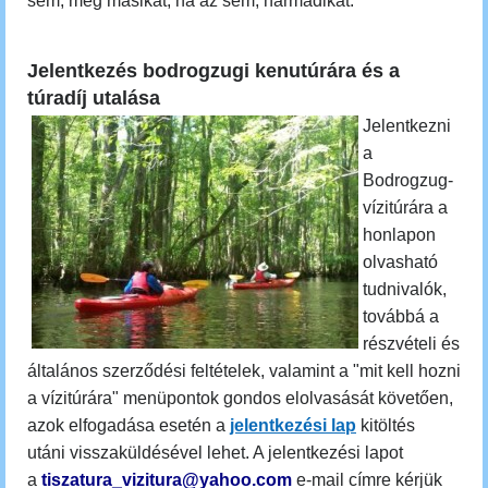
sem, még másikat, ha az sem, harmadikat.
Jelentkezés bodrogzugi kenutúrára és a
túradíj utalása
Jelentkezni
a
Bodrogzug-
vízitúrára
a
honlapon
olvasható
tudnivalók,
továbbá a
részvételi és
általános szerződési feltételek, valamint a "mit kell hozni
a vízitúrára" menüpontok gondos elolvasását követően,
azok elfogadása esetén a
jelentkezési lap
kitöltés
utáni visszaküldésével lehet. A jelentkezési lapot
a
tiszatura_vizitura@yahoo.com
e-mail címre kérjük