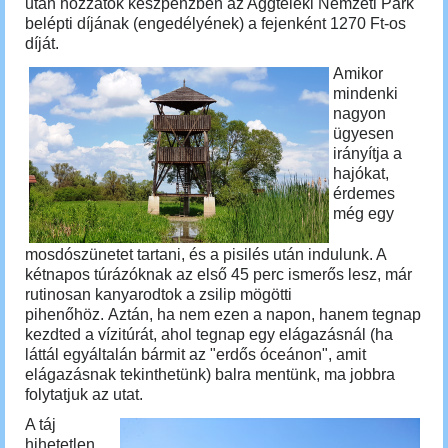
után hozzátok készpénzben az Aggteleki Nemzeti Park
belépti díjának (engedélyének) a fejenként 1270 Ft-os
díját.
Amikor
mindenki
nagyon
ügyesen
irányítja a
hajókat,
érdemes
még egy
mosdószünetet tartani, és a pisilés után indulunk. A
kétnapos túrázóknak az első 45 perc ismerős lesz, már
rutinosan kanyarodtok a zsilip mögötti
pihenőhöz.
Aztán, ha nem ezen a napon, hanem tegnap
kezdted a vízitúrát, ahol tegnap egy elágazásnál (ha
láttál egyáltalán bármit az "erdős óceánon", amit
elágazásnak tekinthetünk) balra mentünk, ma jobbra
folytatjuk az utat.
A táj
hihetetlen,