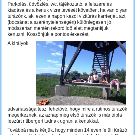
Parkolás, üdvözlés, wc, tájékoztató, a felszerelés
kiadása és a kenuk vízre tevését követően, ha van olyan
túrázónk, aki ezen a napon kezdi vízitúrás karrierjét, azt
(bocsánat a szerénytelenségért) különlegesen jó
módszertan mentén rekord idő alatt megtanítjuk
kenuzni. Köszönjük a pontos érkezést.
A királyok
udvariassága teszi lehetővé, hogy mire a rutinos túrázók
megérkeznek, az aznap még első túrázók is már tripla
leszúrt rittbergert tudnak ugrani a kenukkal.
Továbbá ma is kérjük, hogy minden 14 éven felüli túrázó