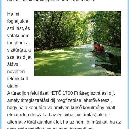
Ha mi
foglaljuk a
szállást, és
valaki nem
tud jönni a
vízitúrára, a
szállás díját
áfával
növelten
felénk kell
utalni.
A túradíjon felül fizetHETŐ 1700 Ft átregisztrálási díj,
amely átregisztrálási díj megfizetése lehetővé teszi,
hogy ha a kenutúra valamilyen külső körülmény miatt
elmaradna (leszakad az ég, vihar, villámlás) akkor
alternatív túrát ajánlunk fel, ha az nem jó, másikat, ha az