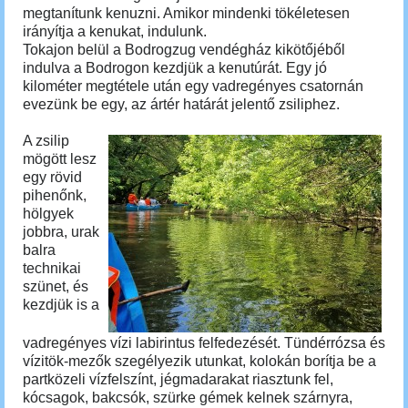
megtanítunk kenuzni. Amikor mindenki tökéletesen
irányítja a kenukat, indulunk.
Tokajon belül a Bodrogzug vendégház kikötőjéből
indulva a Bodrogon kezdjük a kenutúrát. Egy jó
kilométer megtétele után egy vadregényes csatornán
evezünk be egy, az ártér határát jelentő zsiliphez.
A zsilip
mögött lesz
egy rövid
pihenőnk,
hölgyek
jobbra, urak
balra
technikai
szünet, és
kezdjük is a
vadregényes vízi labirintus felfedezését. Tündérrózsa és
vízitök-mezők szegélyezik utunkat, kolokán borítja be a
partközeli vízfelszínt, jégmadarakat riasztunk fel,
kócsagok, bakcsók, szürke gémek kelnek szárnyra,