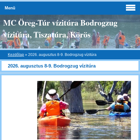
Menü
MC Öreg-Túr vízitúra Bodrogzug
vízitúra, Tiszatúra, Körös
Kezdőlap
»
2026. augusztus 8-9. Bodrogzug vízitúra
2026. augusztus 8-9. Bodrogzug vízitúra