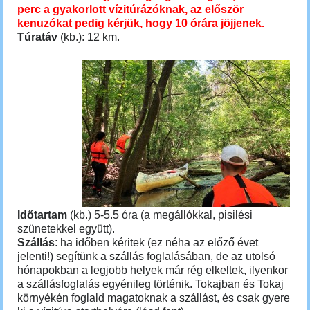
perc a gyakorlott vízitúrázóknak, az először
kenuzókat pedig kérjük, hogy 10 órára jöjjenek.
Túratáv
(kb.): 12 km.
Időtartam
(kb.) 5-5.5 óra (a megállókkal, pisilési
szünetekkel együtt).
Szállás
: ha időben kéritek (ez néha az előző évet
jelenti!) segítünk a szállás foglalásában, de az utolsó
hónapokban a legjobb helyek már rég elkeltek, ilyenkor
a szállásfoglalás egyénileg történik. Tokajban és Tokaj
környékén foglald magatoknak a szállást, és csak gyere