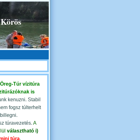
 Körös
Öreg-Túr vízitúra
zitúrázóknak is
nk kenuzni. Stabil
nem fogsz túlterhelt
illegni.
sz túravezetés.
A
lül
választható
i)
mini túra
,