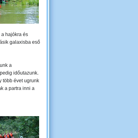
 a hajókra és
ásik galaxisba eső
unk a
 pedig időutazunk.
gy több évet ugrunk
ak a partra inni a