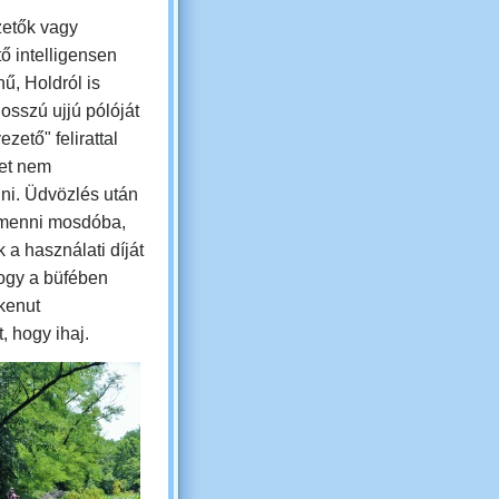
zetők vagy
ő intelligensen
ű, Holdról is
hosszú ujjú pólóját
ezető" felirattal
et nem
ni. Üdvözlés után
 menni mosdóba,
 a használati díját
hogy a büfében
kenut
, hogy ihaj.