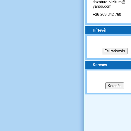
tiszatura_vizitura@
yahoo.com
+36 209 342 760
Hírlevél
Keresés