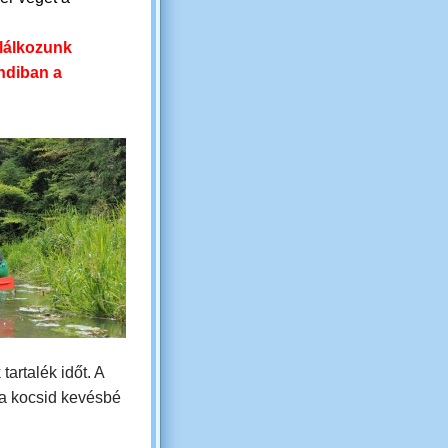
.
alálkozunk
ndiban a
tartalék időt. A
 a kocsid kevésbé