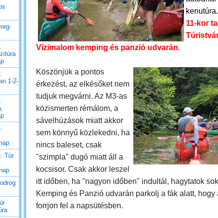
os
kenutúra
11-kor t
reg-
Túristvá
.
Vízimalom kemping és panzió udvarán.
zitúra
ap
Köszönjük a pontos
.
an 1-2-
érkezést, az elkésőket nem
tudjuk megvárni. Az M3-as
.
közismerten rémálom, a
a,
ap
sávelhúzások miatt akkor
.
sem könnyű közlekedni, ha
 nap
nincs baleset, csak
. Túr
"szimpla" dugó miatt áll a
kocsisor. Csak akkor leszel
 nap
itt időben, ha "nagyon időben" indultál, hagytatok sok 
Bodrog
Kemping és Panzió udvarán parkolj a fák alatt, hogy
úr
forrjon fel a napsütésben.
úra