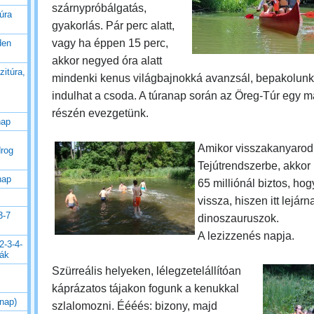
szárnypróbálgatás,
úra
gyakorlás. Pár perc alatt,
vagy ha éppen 15 perc,
den
akkor negyed óra alatt
zitúra,
mindenki kenus világbajnokká avanzsál, bepakolunk
indulhat a csoda.
A túranap során az Öreg-Túr egy m
részén evezgetünk.
nap
Amikor visszakanyarod
drog
Tejútrendszerbe, akkor
nap
65 milliónál biztos, ho
vissza, hiszen itt lejárn
3-7
dinoszauruszok.
A lezizzenés napja.
2-3-4-
rák
Szürreális helyeken, lélegzetelállítóan
káprázatos tájakon fogunk a kenukkal
 nap)
szlalomozni. Éééés: bizony, majd