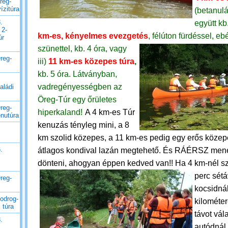
reg-
ízitúra
(betanulá
.
együtt kb
 2-
km-es, kényelmes evezgetés
, félúton fürdéssel, ebé
úr
szünettel, kb. 4 óra, vagy
reg-
iii)
11 km-es közepes túra
,
kb. 5 óra.
Látványban,
vadregényességben az
aládi
Öreg-Túr egy őrületes
reg-
hiperkaland!
A 4 km-es Túr
enutúra
kenuzás tényleg mini, a 8
km szolid közepes, a 11 km-es pedig egy erős közep
.
átlagos kondival lazán megtehető. És RÁÉRSZ mene
dönteni, ahogyan éppen kedved van!!
Ha 4 km-nél sz
perc sétá
reg-
kocsidnál
odrog-
kilométe
 túra
távot vál
.
autódnál 