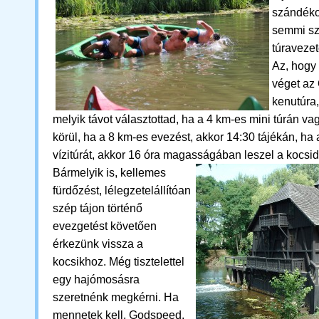
szándéko
semmi sz
túravezet
Az, hogy
véget az
kenutúra,
melyik távot választottad, ha a 4 km-es mini túrán va
körül, ha a 8 km-es evezést, akkor 14:30 tájékán, ha
vízitúrát, akkor 16 óra magasságában leszel a kocsid
Bármelyik is,
kellemes
fürdőzést, lélegzetelállítóan
szép tájon történő
evezgetést követően
érkezünk vissza a
kocsikhoz.
M
ég tisztelettel
egy hajómosásra
szeretnénk megkérni. Ha
mennetek kell, Godspeed,