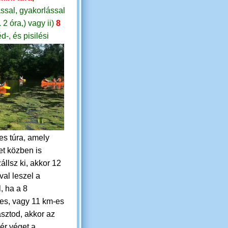
ssal, gyakorlással
. 2 óra,)
vagy
ii)
8
d-, és pisilési
es túra, amely
t közben is
állsz ki, akkor 12
val leszel a
, ha a 8
res, vagy 11 km-es
asztod, akkor az
ér véget a