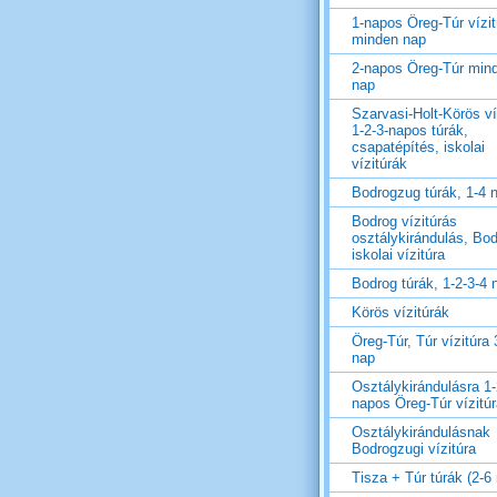
1-napos Öreg-Túr vízit
minden nap
2-napos Öreg-Túr min
nap
Szarvasi-Holt-Körös ví
1-2-3-napos túrák,
csapatépítés, iskolai
vízitúrák
Bodrogzug túrák, 1-4 
Bodrog vízitúrás
osztálykirándulás, Bo
iskolai vízitúra
Bodrog túrák, 1-2-3-4 
Körös vízitúrák
Öreg-Túr, Túr vízitúra 
nap
Osztálykirándulásra 1-
napos Öreg-Túr vízitú
Osztálykirándulásnak
Bodrogzugi vízitúra
Tisza + Túr túrák (2-6