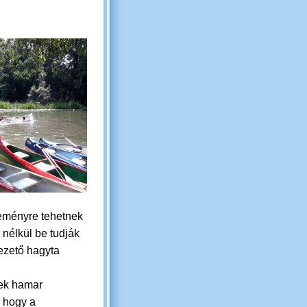
ereményre tehetnek
nélkül be tudják
vezető hagyta
ek hamar
, hogy a