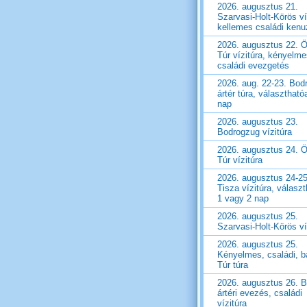
2026. augusztus 21.
Szarvasi-Holt-Körös ví
kellemes családi ken
2026. augusztus 22. Ö
Túr vízitúra, kényelm
családi evezgetés
2026. aug. 22-23. Bod
ártér túra, választható
nap
2026. augusztus 23.
Bodrogzug vízitúra
2026. augusztus 24. Ö
Túr vízitúra
2026. augusztus 24-25
Tisza vízitúra, válasz
1 vagy 2 nap
2026. augusztus 25.
Szarvasi-Holt-Körös ví
2026. augusztus 25.
Kényelmes, családi, ba
Túr túra
2026. augusztus 26. 
ártéri evezés, családi
vízitúra