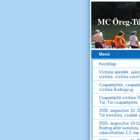
MC Öreg-Túr
Menü
Kezdőlap
Vízitúra ajándék, aján
vízitúra, vízitúra vouc
Csapatépítés, csapaté
vízitúra Bodrogzug
Csapatépítő vízitúra Ö
Túr, Túr csapatépítés
2026. augusztus 10. Ö
Túr kenutúra, családi v
2026. augusztus 10-11
Bodrog-ártér kenutúra,
választhatóan 1-2 nap