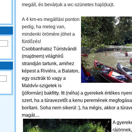
megáll, és bevárjuk a wc-szünetes hajó(ka)t.
A 4 km-es megállási ponton
pedig, ha meleg van,
mindenki örömére jöhet a
fürdőzés!
Csobbanhatsz
Túristvándi
(majdnem) világhírű
strandján tartunk, amihez
képest a Riviéra, a Balaton,
egy osztrák tó vagy a
Maldvív-szigetek is
(jóformán) bakfitty. Itt (néha) a gyerekek értékes ny
szert, ha a túravezetőt a kenu peremének megfogása 
borítani. Soha nem sikerül :), ha mégis, akkor a túra
magát....
A gyerek
rájönnek