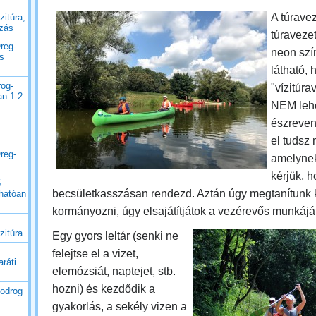
A túrave
zitúra,
uzás
túravezet
reg-
neon szín
es
látható, 
rog-
"vízitúrav
an 1-2
NEM leh
észreven
el tudsz
reg-
amelynek
kérjük, 
.
becsületkasszásan rendezd. Aztán úgy megtanítunk 
thatóan
kormányozni, úgy elsajátítjátok a vezérevős munkáját
zitúra
Egy gyors leltár (senki ne
felejtse el a vizet,
ráti
elemózsiát, naptejet, stb.
hozni) és kezdődik a
Bodrog
gyakorlás, a sekély vizen a