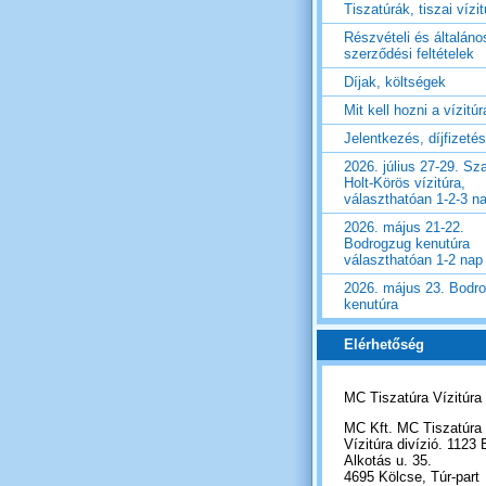
Tiszatúrák, tiszai vízi
Részvételi és általáno
szerződési feltételek
Díjak, költségek
Mit kell hozni a vízitú
Jelentkezés, díjfizetés
2026. július 27-29. Sza
Holt-Körös vízitúra,
választhatóan 1-2-3 n
2026. május 21-22.
Bodrogzug kenutúra
választhatóan 1-2 nap
2026. május 23. Bodr
kenutúra
Elérhetőség
MC Tiszatúra Vízitúra
MC Kft. MC Tiszatúra
Vízitúra divízió. 1123 
Alkotás u. 35.
4695 Kölcse, Túr-part