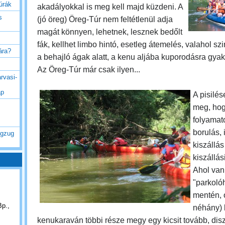
túrák
akadályokkal is meg kell majd küzdeni. A
s
(jó öreg) Öreg-Túr nem feltétlenül adja
magát könnyen, lehetnek, lesznek bedőlt
fák, kellhet limbo hintó, esetleg átemelés, valahol szi
rára?
a behajló ágak alatt, a kenu aljába kuporodásra gya
Az Öreg-Túr már csak ilyen...
rvasi-
ap
A pisilés
meg, ho
folyamat
borulás, i
ogzug
kiszállás
kiszállás
Ahol van
"parkolóh
mentén, o
Bp.,
néhány) 
kenukaraván többi része megy egy kicsit tovább, dis