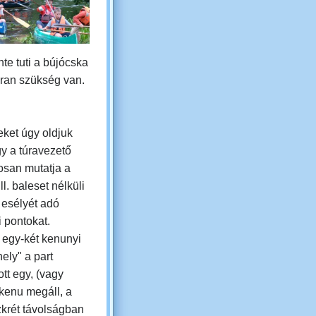
nte tuti a bújócska
kran szükség van.
eket úgy oldjuk
gy
a túravezető
osan mutatja a
ll. baleset nélküli
 esélyét adó
i pontokat.
 egy-két kenunyi
ely" a part
tt egy, (vagy
kenu megáll, a
zkrét távolságban