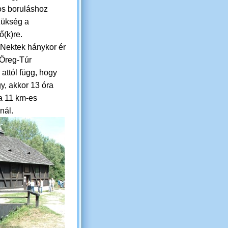
s boruláshoz
ükség a
ő(k)re.
 Nektek hánykor ér
 Öreg-Túr
 attól függ, hogy
gy, akkor 13 óra
 a 11 km-es
nál.