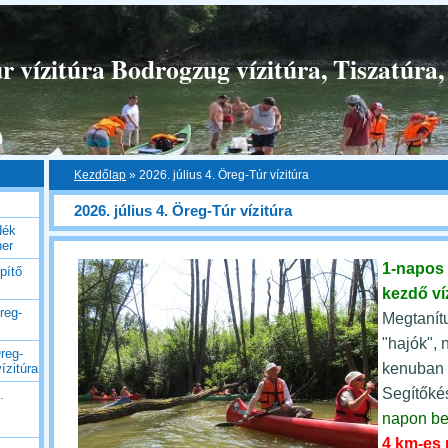
 vízitúra Bodrogzug vízitúra, Tiszatúra,
Kezdőlap
»
2026. július 4. Öreg-Túr vízitúra
2026. július 4. Öreg-Túr vízitúra
dék
her
1-napos
pítő
kezdő ví
reg-
Megtanítu
"hajók", 
reg-
kenuban b
ízitúra
Segítőké
.
napon be
4 km-es 