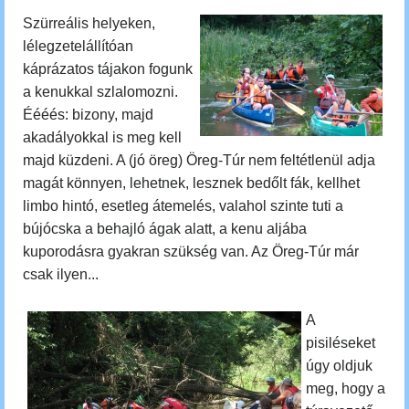
Szürreális helyeken,
lélegzetelállítóan
káprázatos tájakon fogunk
a kenukkal szlalomozni.
Éééés: bizony, majd
akadályokkal is meg kell
majd küzdeni. A (jó öreg) Öreg-Túr nem feltétlenül adja
magát könnyen, lehetnek, lesznek bedőlt fák, kellhet
limbo hintó, esetleg átemelés, valahol szinte tuti a
bújócska a behajló ágak alatt, a kenu aljába
kuporodásra gyakran szükség van. Az Öreg-Túr már
csak ilyen...
A
pisiléseket
úgy oldjuk
meg, hogy
a