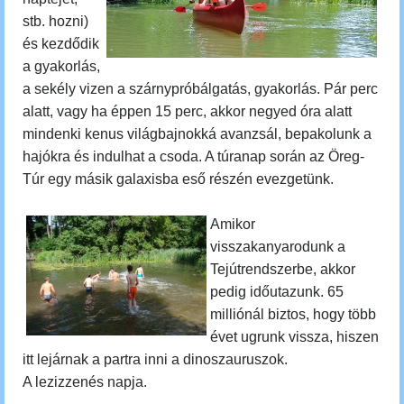
stb. hozni)
és kezdődik
a gyakorlás,
a sekély vizen a szárnypróbálgatás, gyakorlás. Pár perc
alatt, vagy ha éppen 15 perc, akkor negyed óra alatt
mindenki kenus világbajnokká avanzsál, bepakolunk a
hajókra és indulhat a csoda.
A túranap során az Öreg-
Túr egy másik galaxisba eső részén evezgetünk.
Amikor
visszakanyarodunk a
Tejútrendszerbe, akkor
pedig időutazunk.
65
milliónál biztos, hogy több
évet ugrunk vissza, hiszen
itt lejárnak a partra inni a dinoszauruszok.
A lezizzenés napja.