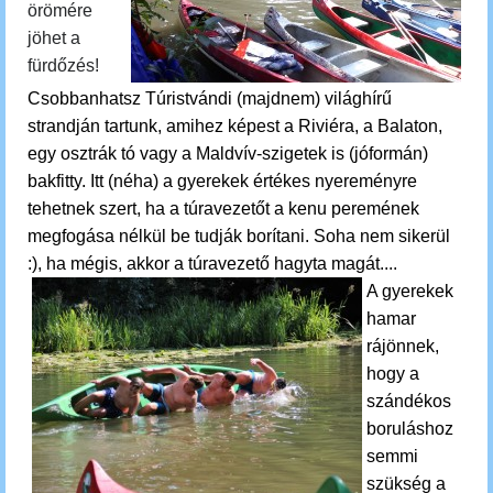
örömére
jöhet a
fürdőzés!
Csobbanhatsz
Túristvándi (majdnem) világhírű
strandján tartunk, amihez képest a Riviéra, a Balaton,
egy osztrák tó vagy a Maldvív-szigetek is (jóformán)
bakfitty. Itt (néha) a gyerekek értékes nyereményre
tehetnek szert, ha a túravezetőt a kenu peremének
megfogása nélkül be tudják borítani. Soha nem sikerül
:), ha mégis, akkor a túravezető hagyta magát....
A gyerekek
hamar
rájönnek,
hogy a
szándékos
boruláshoz
semmi
szükség a