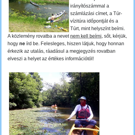
irányítószámmal a
számlázási címet, a Túr-
vízitúra időpontját és a
Túrt, mint helyszínt beírni.
A közlemény rovatba a nevet
nem kell beírni
, sőt, kérjük,
hogy
ne
írd be. Felesleges, hiszen látjuk, hogy honnan
érkezik az utalás, ráadásul a megjegyzés rovatban
elveszi a helyet az értékes információtól!