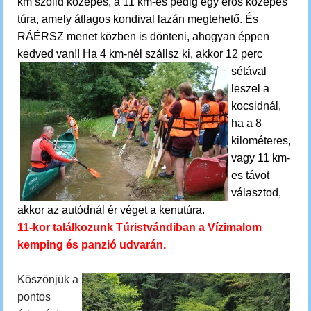
km szolid közepes, a 11 km-es pedig egy erős közepes
túra, amely átlagos kondival lazán megtehető. És
RÁÉRSZ menet közben is dönteni, ahogyan éppen
kedved van!!
Ha 4 km-nél szállsz ki, akkor 12 perc
sétával
leszel a
kocsidnál,
ha a 8
kilométeres,
vagy 11 km-
es távot
választod,
akkor az autódnál ér véget a kenutúra.
11-kor találkozunk Túristvándiban a Vízimalom
kemping és panzió udvarán.
Köszönjük a
pontos