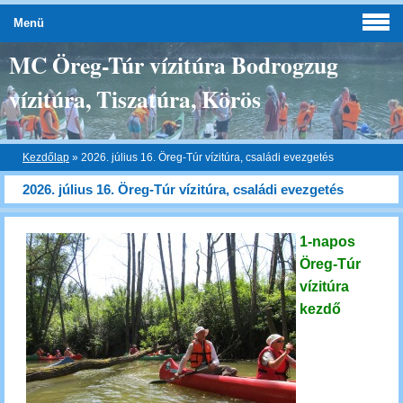
Menü
MC Öreg-Túr vízitúra Bodrogzug
vízitúra, Tiszatúra, Körös
Kezdőlap
»
2026. július 16. Öreg-Túr vízitúra, családi evezgetés
2026. július 16. Öreg-Túr vízitúra, családi evezgetés
1-napos
Öreg-Túr
vízitúra
kezdő