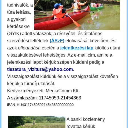
tudnivalók, a
túra leírása,
a gyakori
kérdésekre
(GYIK) adott válaszok, a részvételi és általános
szerződési feltételek
(
ÁSzF)
elolvasását követően, és
azok
elfogadása
esetén a
jelentkezési lap
kitöltés utáni
visszaküldésével lehetséges. Az e-mail cím, amire a
jelentkezési lapot kérjük szépen küldeni pedig a
tiszatura_vizitura@yahoo.com
.
Visszaigazolást küldünk és a visszaigazolást követően
kérjük a túradíj utalását.
Kedvezményezett: MediaComm Kft.
A számlaszám: 11745059-21454363
IBAN: HU43117450592145436300000000
A banki közlemény
rovatba kérjük