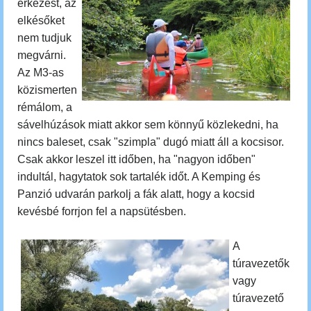
érkezést, az
elkésőket
nem tudjuk
megvárni.
Az M3-as
közismerten
rémálom, a
sávelhúzások miatt akkor sem könnyű közlekedni, ha
nincs baleset, csak "szimpla" dugó miatt áll a kocsisor.
Csak akkor leszel itt időben, ha "nagyon időben"
indultál, hagytatok sok tartalék időt. A Kemping és
Panzió udvarán parkolj a fák alatt, hogy a kocsid
kevésbé forrjon fel a napsütésben.
A
túravezetők
vagy
túravezető