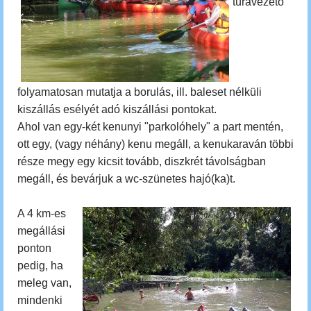
túravezető
folyamatosan mutatja a borulás, ill. baleset nélküli
kiszállás esélyét adó kiszállási pontokat.
Ahol van egy-két kenunyi "parkolóhely" a part mentén,
ott egy, (vagy néhány) kenu megáll, a kenukaraván többi
része megy egy kicsit tovább, diszkrét távolságban
megáll, és bevárjuk a wc-szünetes hajó(ka)t.
A 4 km-es
megállási
ponton
pedig, ha
meleg van,
mindenki