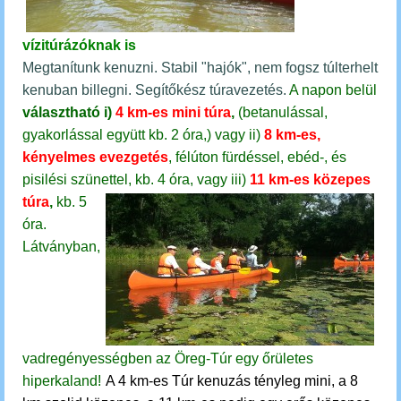
vízitúrázóknak is
Megtanítunk kenuzni. Stabil "hajók", nem fogsz túlterhelt
kenuban billegni. Segítőkész túravezetés.
A napon belül
választható
i)
4 km-es mini túra
,
(betanulással,
gyakorlással együtt kb. 2 óra,)
vagy
ii)
8 km-es,
kényelmes evezgetés
, félúton fürdéssel, ebéd-, és
pisilési szünettel, kb. 4 óra, vagy
iii)
11 km-es közepes
túra
,
kb. 5
óra.
Látványban,
vadregényességben az Öreg-Túr egy őrületes
hiperkaland!
A 4 km-es Túr kenuzás tényleg mini, a 8