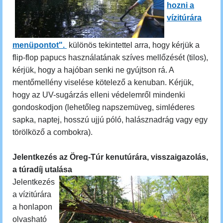
hozni a
vízitúrára
menüpontot".
különös tekintettel arra, hogy kérjük a
flip-flop papucs használatának szíves mellőzését (tilos),
kérjük, hogy a hajóban senki ne gyújtson rá. A
mentőmellény viselése kötelező a kenuban. Kérjük,
hogy az UV-sugárzás elleni védelemről mindenki
gondoskodjon (lehetőleg napszemüveg, simléderes
sapka, naptej, hosszú ujjú póló, halásznadrág vagy egy
törölköző a combokra).
Jelentkezés az Öreg-Túr kenutúrára, visszaigazolás,
a túradíj utalása
Jelentkezés
a vízitúrára
a honlapon
olvasható