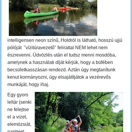
intelligensen neon színű, Holdról is látható, hosszú ujjú
pólóját "vízitúravezető" felirattal NEM lehet nem
észrevenni. Üdvözlés után el tudsz menni mosdóba,
amelynek a használati díját kérjük, hogy a büfében
becsületkasszásan rendezd. Aztán úgy megtanítunk
kenut kormányozni, úgy elsajátítjátok a vezérevős
munkáját, hogy ihaj.
Egy gyors
leltár (senki
ne felejtse
el a vizet,
elemózsiát,
naptejet,