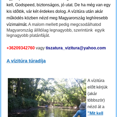
kell, Godspeed, biztonságos, jó utat. De ha még van egy
kis időtök, vár két érdekes dolog.
A vízitúra után akár
működés közben nézd meg Magyarország leghíresebb
vízimalmát.
A malom mellett pedig megcsodálhatod
Magyarország állítólag legnagyobb, szerintünk egyik
legnagyobb platánfáját.
+36209342760
vagy
tiszatura_vizitura@yahoo.com
A vízitúra túradíja
A vízitúra
előtt kérjük
(akár
többször)
nézd át a
"Mit kell