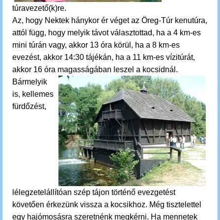
túravezető(k)re.
Az, hogy Nektek hánykor ér véget az Öreg-Túr kenutúra,
attól függ, hogy melyik távot választottad, ha a 4 km-es
mini túrán vagy, akkor 13 óra körül, ha a 8 km-es
evezést, akkor 14:30 tájékán, ha a 11 km-es vízitúrát,
akkor 16 óra magasságában leszel a kocsidnál.
Bármelyik
is,
kellemes
fürdőzést,
lélegzetelállítóan szép tájon történő evezgetést
követően érkezünk vissza a kocsikhoz.
M
ég tisztelettel
egy hajómosásra szeretnénk megkérni. Ha mennetek