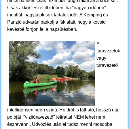
nincs baleset, csak "szimpla" dugó miatt áll a kocsisor.
Csak akkor leszel itt időben, ha "nagyon időben"
indultál, hagytatok sok tartalék időt. A Kemping és
Panzió udvarán parkolj a fák alatt, hogy a kocsid
kevésbé forrjon fel a napsütésben.
A
túravezetők
vagy
túravezető
intelligensen neon színű, Holdról is látható, hosszú ujjú
pólóját "vízitúravezető" felirattal NEM lehet nem
észrevenni. Üdvözlés után el tudsz menni mosdóba,