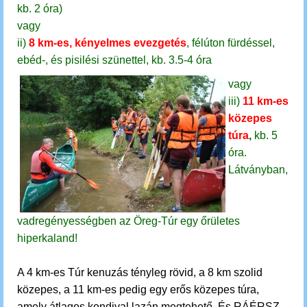
kb. 2 óra)
vagy
ii)
8 km-es, kényelmes evezgetés
, félúton fürdéssel,
ebéd-, és pisilési szünettel, kb. 3.5-4 óra
vagy
iii)
11 km-es
közepes
túra
,
kb. 5
óra.
Látványban,
vadregényességben az Öreg-Túr egy őrületes
hiperkaland!
A 4 km-es Túr kenuzás tényleg rövid, a 8 km szolid
közepes, a 11 km-es pedig egy erős közepes túra,
amely átlagos kondival lazán megtehető. És RÁÉRSZ