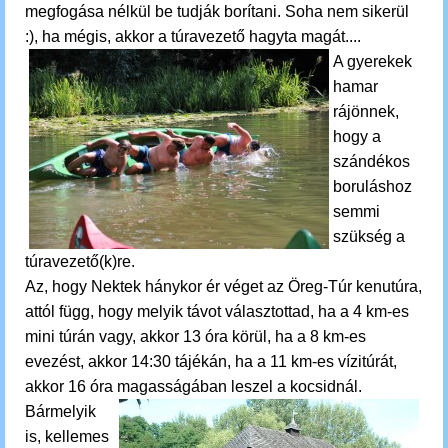
megfogása nélkül be tudják borítani. Soha nem sikerül
:), ha mégis, akkor a túravezető hagyta magát....
A gyerekek
hamar
rájönnek,
hogy a
szándékos
boruláshoz
semmi
szükség a
túravezető(k)re.
Az, hogy Nektek hánykor ér véget az Öreg-Túr kenutúra,
attól függ, hogy melyik távot választottad, ha a 4 km-es
mini túrán vagy, akkor 13 óra körül, ha a 8 km-es
evezést, akkor 14:30 tájékán, ha a 11 km-es vízitúrát,
akkor 16 óra magasságában leszel a kocsidnál.
Bármelyik
is,
kellemes