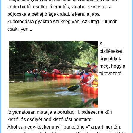
limbo hintó, esetleg átemelés, valahol szinte tuti a
bújócska a behajló ágak alatt, a kenu aljába
kuporodásra gyakran szükség van. Az Öreg-Túr már
csak ilyen...
A
pisiléseket
úgy oldjuk
meg, hogy
a
túravezető
folyamatosan mutatja a borulás, ill. baleset nélküli
kiszállás esélyét adó kiszállási pontokat.
Ahol van egy-két kenunyi "parkolóhely" a part mentén,