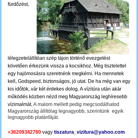
fürdőzést,
lélegzetelállítóan szép tájon történő evezgetést
követően érkezünk vissza a kocsikhoz.
M
ég tisztelettel
egy hajómosásra szeretnénk megkérni. Ha mennetek
kell, Godspeed, biztonságos, jó utat. De ha még van egy
kis időtök, vár két érdekes dolog.
A vízitúra után akár
működés közben nézd meg Magyarország leghíresebb
vízimalmát.
A malom mellett pedig megcsodálhatod
Magyarország állítólag legnagyobb, szerintünk egyik
legnagyobb platánfáját.
+36209342760
vagy
tiszatura_vizitura@yahoo.com