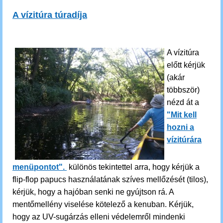
A vízitúra túradíja
A vízitúra
előtt kérjük
(akár
többször)
nézd át a
"Mit kell
hozni a
vízitúrára
menüpontot".
különös tekintettel arra, hogy kérjük a
flip-flop papucs használatának szíves mellőzését (tilos),
kérjük, hogy a hajóban senki ne gyújtson rá. A
mentőmellény viselése kötelező a kenuban. Kérjük,
hogy az UV-sugárzás elleni védelemről mindenki