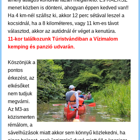
menet közben is dönteni, ahogyan éppen kedved van!!
Ha 4 km-nél szállsz ki, akkor 12 perc sétával leszel a
kocsidnál, ha a 8 kilométeres, vagy 11 km-es távot
választod, akkor az autódnál ér véget a kenutúra.
11-kor találkozunk Túristvándiban a Vízimalom
kemping és panzió udvarán.
Köszönjük a
pontos
érkezést, az
elkésőket
nem tudjuk
megvárni.
Az M3-as
közismerten
rémálom, a
sávelhúzások miatt akkor sem könnyű közlekedni, ha