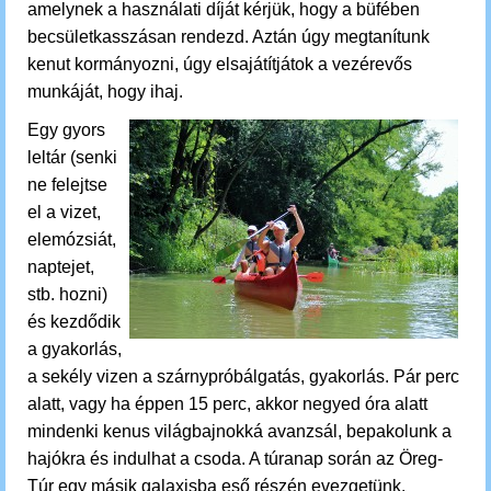
amelynek a használati díját kérjük, hogy a büfében
becsületkasszásan rendezd. Aztán úgy megtanítunk
kenut kormányozni, úgy elsajátítjátok a vezérevős
munkáját, hogy ihaj.
Egy gyors
leltár (senki
ne felejtse
el a vizet,
elemózsiát,
naptejet,
stb. hozni)
és kezdődik
a gyakorlás,
a sekély vizen a szárnypróbálgatás, gyakorlás. Pár perc
alatt, vagy ha éppen 15 perc, akkor negyed óra alatt
mindenki kenus világbajnokká avanzsál, bepakolunk a
hajókra és indulhat a csoda.
A túranap során az Öreg-
Túr egy másik galaxisba eső részén evezgetünk.