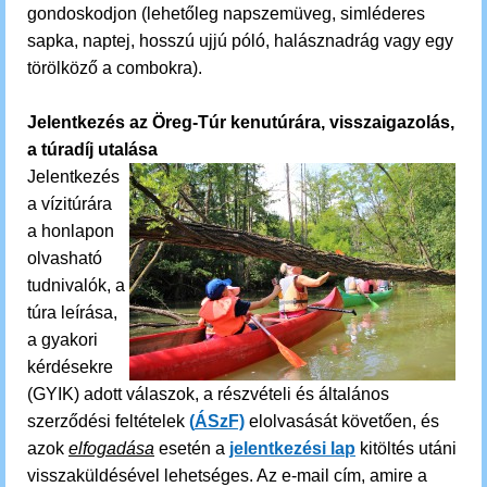
gondoskodjon (lehetőleg napszemüveg, simléderes
sapka, naptej, hosszú ujjú póló, halásznadrág vagy egy
törölköző a combokra).
Jelentkezés az Öreg-Túr kenutúrára, visszaigazolás,
a túradíj utalása
Jelentkezés
a vízitúrára
a honlapon
olvasható
tudnivalók, a
túra leírása,
a gyakori
kérdésekre
(GYIK) adott válaszok, a részvételi és általános
szerződési feltételek
(
ÁSzF)
elolvasását követően, és
azok
elfogadása
esetén a
jelentkezési lap
kitöltés utáni
visszaküldésével lehetséges. Az e-mail cím, amire a