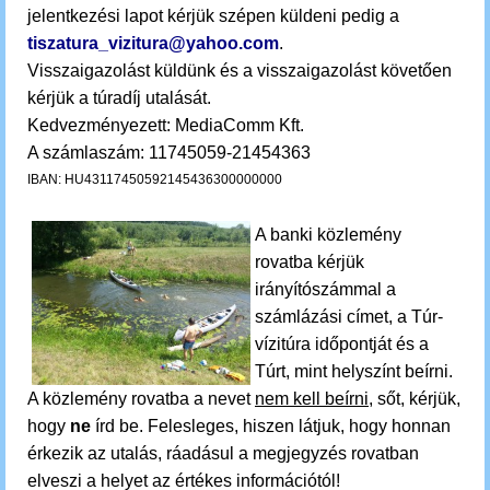
jelentkezési lapot kérjük szépen küldeni pedig a
tiszatura_vizitura@yahoo.com
.
Visszaigazolást küldünk és a visszaigazolást követően
kérjük a túradíj utalását.
Kedvezményezett: MediaComm Kft.
A számlaszám: 11745059-21454363
IBAN: HU43117450592145436300000000
A banki közlemény
rovatba kérjük
irányítószámmal a
számlázási címet, a Túr-
vízitúra időpontját és a
Túrt, mint helyszínt beírni.
A közlemény rovatba a nevet
nem kell beírni
, sőt, kérjük,
hogy
ne
írd be. Felesleges, hiszen látjuk, hogy honnan
érkezik az utalás, ráadásul a megjegyzés rovatban
elveszi a helyet az értékes információtól!