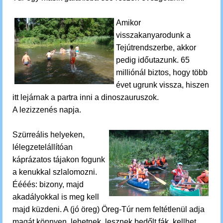
Amikor
visszakanyarodunk a
Tejútrendszerbe, akkor
pedig időutazunk.
65
milliónál biztos, hogy több
évet ugrunk vissza, hiszen
itt lejárnak a partra inni a dinoszauruszok.
A lezizzenés napja.
Szürreális helyeken,
lélegzetelállítóan
káprázatos tájakon fogunk
a kenukkal szlalomozni.
Éééés: bizony, majd
akadályokkal is meg kell
majd küzdeni. A (jó öreg) Öreg-Túr nem feltétlenül adja
magát könnyen, lehetnek, lesznek bedőlt fák, kellhet