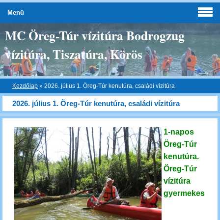
Menü
MC Öreg-Túr vízitúra Bodrogzug
vízitúra, Tiszatúra, Körös
Kezdőlap
»
2026. július 1. Öreg-Túr kenutúra, családi vízitúra
2026. július 1. Öreg-Túr kenutúra, családi vízitúra
1-napos
Öreg-Túr
kenutúra.
Öreg-Túr
vízitúra
gyermekes