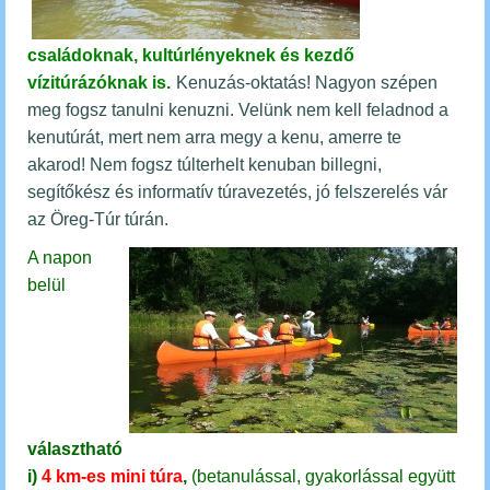
családoknak, kultúrlényeknek és kezdő
vízitúrázóknak is
.
Kenuzás-oktatás! Nagyon szépen
meg fogsz tanulni kenuzni. Velünk nem kell feladnod a
kenutúrát, mert nem arra megy a kenu, amerre te
akarod! Nem fogsz túlterhelt kenuban billegni,
segítőkész és informatív túravezetés, jó felszerelés vár
az Öreg-Túr túrán.
A napon
belül
választható
i)
4 km-es mini túra
,
(betanulással, gyakorlással együtt