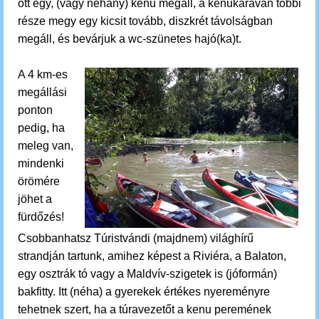
ott egy, (vagy néhány) kenu megáll, a kenukaraván többi
része megy egy kicsit tovább, diszkrét távolságban
megáll, és bevárjuk a wc-szünetes hajó(ka)t.
A 4 km-es
megállási
ponton
pedig, ha
meleg van,
mindenki
örömére
jöhet a
fürdőzés!
Csobbanhatsz
Túristvándi (majdnem) világhírű
strandján tartunk, amihez képest a Riviéra, a Balaton,
egy osztrák tó vagy a Maldvív-szigetek is (jóformán)
bakfitty. Itt (néha) a gyerekek értékes nyereményre
tehetnek szert, ha a túravezetőt a kenu peremének