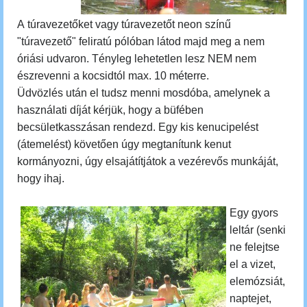
A túravezetőket vagy túravezetőt neon színű
"túravezető" feliratú pólóban látod majd meg a nem
óriási udvaron. Tényleg lehetetlen lesz NEM nem
észrevenni a kocsidtól max. 10 méterre.
Üdvözlés után el tudsz menni mosdóba, amelynek a
használati díját kérjük, hogy a büfében
becsületkasszásan rendezd. E
gy kis kenucipelést
(
átemelést) követően úgy megtanítunk kenut
kormányozni, úgy elsajátítjátok a vezérevős munkáját,
hogy ihaj.
Egy gyors
leltár (senki
ne felejtse
el a vizet,
elemózsiát,
naptejet,