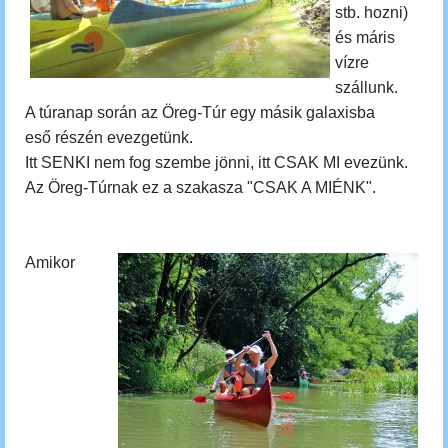
stb. hozni)
és máris
vízre
szállunk.
A túranap során az Öreg-Túr egy másik galaxisba
eső részén evezgetünk.
Itt SENKI nem fog szembe jönni, itt CSAK MI evezünk.
Az Öreg-Túrnak ez a szakasza "CSAK A MIÉNK".
Amikor