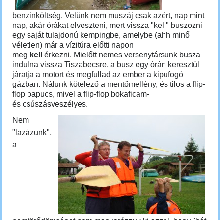
benzinköltség. Velünk nem muszáj csak azért, nap mint
nap, akár órákat elveszteni, mert vissza "kell" buszozni
egy saját tulajdonú kempingbe, amelybe (ahh minő
véletlen) már a vízitúra előtti napon
meg
kell
érkezni.
Mielőtt nemes versenytársunk busza
indulna vissza Tiszabecsre, a busz egy órán keresztül
járatja a motort és megfullad az ember a kipufogó
gázban. Nálunk kötelező a mentőmellény, és tilos a flip-
flop papucs, mivel a flip-flop bokaficam-
és csúszásveszélyes.
Nem
"lazázunk",
a