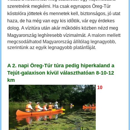
szeretnénk megkérni. Ha csak egynapos Öreg-Túr
kóstolóra jöttetek és mennetek kell, biztonságos, jó utat
haza, de ha még van egy kis időtök, vár egy érdekes
dolog.
A vízitúra után akár
működés közben nézd meg
Magyarország leghíresebb vízimalmát.
A malom mellett
megcsodálhatod Magyarország állítólag legnagyobb,
szerintünk az egyik legnagyobb platánfáját.
A 2. napi Öreg-Túr túra pedig hiperkaland
a
Tejút-galaxison kívül
választhatóan 8-10-12
km
10