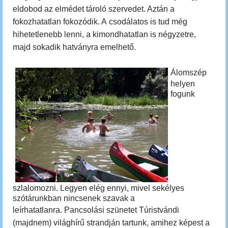
eldobod az elmédet tároló szervedet. Aztán a
fokozhatatlan fokozódik. A csodálatos is tud még
hihetetlenebb lenni, a kimondhatatlan is négyzetre,
majd sokadik hatványra emelhető.
Á
lomszép
helyen
fogunk
szlalomozni.
Legyen elég ennyi, mivel sekélyes
szótárunkban nincsenek szavak a
leírhatatlanra.
Pancsolási szünetet Túristvándi
(majdnem) világhírű strandján tartunk, amihez képest a