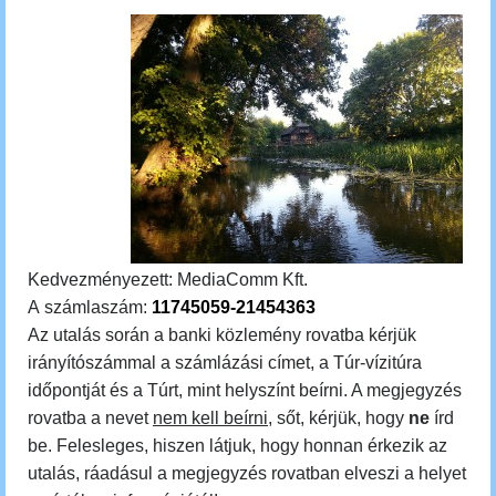
Kedvezményezett: MediaComm Kft.
A számlaszám:
11745059-21454363
Az utalás során a banki közlemény rovatba kérjük
irányítószámmal a számlázási címet, a Túr-vízitúra
időpontját és a Túrt, mint helyszínt beírni. A megjegyzés
rovatba a nevet
nem kell beírni
, sőt, kérjük, hogy
ne
írd
be.
Felesleges, hiszen látjuk, hogy honnan érkezik az
utalás, ráadásul a megjegyzés rovatban elveszi a helyet