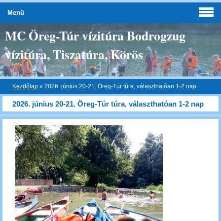
Menü
MC Öreg-Túr vízitúra Bodrogzug
vízitúra, Tiszatúra, Körös
Kezdőlap
»
2026. június 20-21. Öreg-Túr túra, választhatóan 1-2 nap
2026. június 20-21. Öreg-Túr túra, választhatóan 1-2 nap