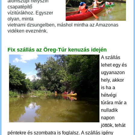
álomszupi helyszín
csapatépítő
vízitúrákhoz.
Egyszer
olyan, minta
vietnami dzsungelben, máshol mintha az Amazonas
vidéken eveznénk.
Fix szállás az Öreg-Túr kenuzás idején
A szállás
lehet egy és
ugyanazon
hely, akkor
is ha a
hétvégi
túrára már a
nulladik
napon
jöttök, tehát
péntekre és szombatra is foglalsz.
A szállás igény