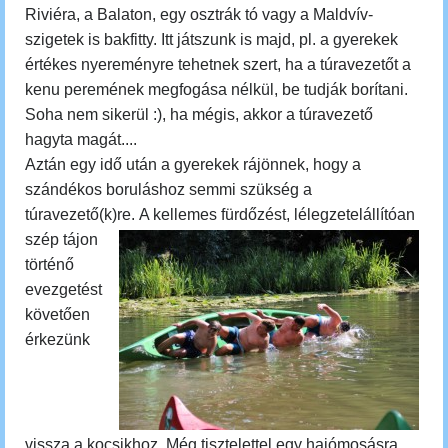
Riviéra, a Balaton, egy osztrák tó vagy a Maldvív-
szigetek is bakfitty. Itt játszunk is majd, pl. a gyerekek
értékes nyereményre tehetnek szert, ha a túravezetőt a
kenu peremének megfogása nélkül, be tudják borítani.
Soha nem sikerül :), ha mégis, akkor a túravezető
hagyta magát....
Aztán egy idő után a gyerekek rájönnek, hogy a
szándékos boruláshoz semmi szükség a
túravezető(k)re.
A kellemes fürdőzést, lélegzetelállítóan
szép tájon
történő
evezgetést
követően
érkezünk
vissza a kocsikhoz.
M
ég tisztelettel egy hajómosásra