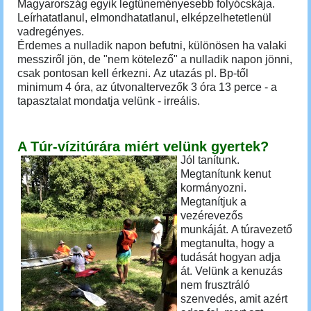
Magyarország egyik legtüneményesebb folyócskája.
Leírhatatlanul, elmondhatatlanul, elképzelhetetlenül
vadregényes.
Érdemes a nulladik napon
befutni
, különösen ha valaki
messziről jön, de "nem kötelező" a nulladik napon jönni,
csak pontosan kell érkezni.
Az utazás pl. Bp-től
minimum 4 óra, az útvonaltervezők 3 óra 13 perce - a
tapasztalat mondatja velünk - irreális.
A Túr-vízitúrára miért velünk gyertek?
Jól tanítunk.
Megtanítunk kenut
kormányozni.
Megtanítjuk a
vezérevezős
munkáját.
A túravezető
megtanulta, hogy a
tudását hogyan adja
át. Velünk a kenuzás
nem frusztráló
szenvedés, amit azért