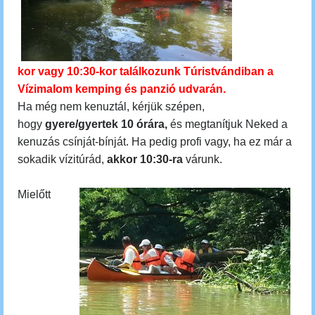
kor vagy 10:30-kor találkozunk Túristvándiban a
Vízimalom kemping és panzió udvarán.
Ha még nem kenuztál, kérjük szépen,
hogy
gyere/gyertek 10 órára,
és megtanítjuk Neked a
kenuzás csínját-bínját. Ha pedig profi vagy, ha ez már a
sokadik vízitúrád,
akkor 10:30-ra
várunk.
Mielőtt