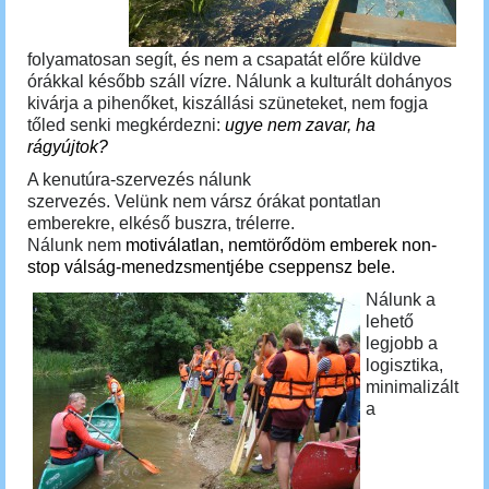
folyamatosan segít, és nem a csapatát előre küldve
órákkal később száll vízre. Nálunk a kulturált dohányos
kivárja a pihenőket, kiszállási szüneteket, nem fogja
tőled senki megkérdezni:
ugye nem zavar, ha
rágyújtok?
A kenutúra-szervezés nálunk
szervezés. Velünk nem vársz
órákat
pontatlan
emberekre, elkéső buszra, trélerre.
Nálunk nem
motiválatlan, nemtörődöm emberek non-
stop válság-menedzsmentjébe cseppensz bele.
Nálunk a
lehető
legjobb a
logisztika,
minimalizált
a