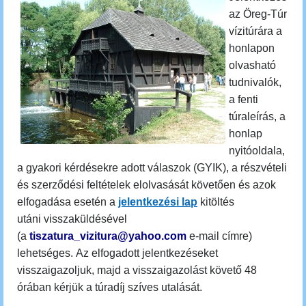
az Öreg-Túr
vízitúrára a
honlapon
olvasható
tudnivalók,
a fenti
túraleírás, a
honlap
nyitóoldala,
a gyakori kérdésekre adott válaszok (GYIK), a részvételi
és szerződési feltételek elolvasását követően és azok
elfogadása esetén a
jelentkezési lap
kitöltés
utáni visszaküldésével
(a
tiszatura_vizitura@yahoo.com
e-mail címre)
lehetséges.
Az elfogadott jelentkezéseket
visszaigazoljuk, majd a visszaigazolást követő 48
órában kérjük a túradíj szíves utalását.