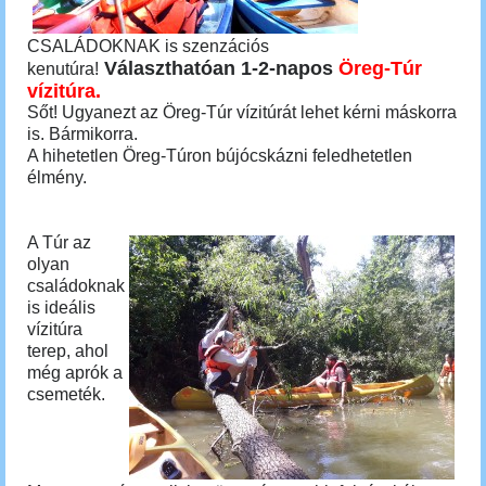
CSALÁDOKNAK is szenzációs
Választhatóan 1-2-napos
Öreg-Túr
kenutúra!
vízitúra.
Sőt! Ugyanezt az Öreg-Túr vízitúrát lehet kérni máskorra
is.
Bármikorra.
A hihetetlen Öreg-Túron bújócskázni feledhetetlen
élmény.
A Túr az
olyan
családoknak
is ideális
vízitúra
terep, ahol
még aprók a
csemeték.