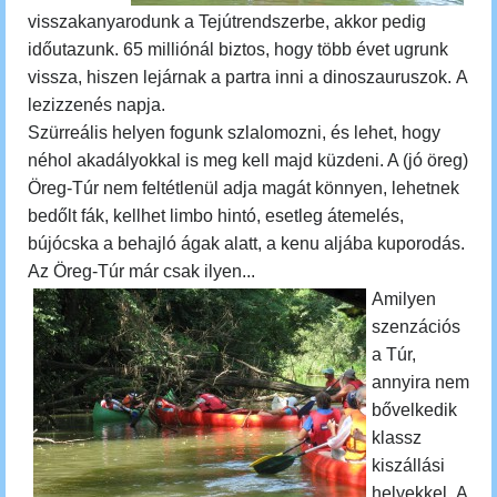
visszakanyarodunk a Tejútrendszerbe, akkor pedig
időutazunk.
65 milliónál biztos, hogy több évet ugrunk
vissza, hiszen lejárnak a partra inni a dinoszauruszok.
A
lezizzenés napja.
Szürreális helyen fogunk szlalomozni, és lehet, hogy
néhol akadályokkal is meg kell majd küzdeni. A (jó öreg)
Öreg-Túr nem feltétlenül adja magát könnyen, lehetnek
bedőlt fák, kellhet limbo hintó, esetleg átemelés,
bújócska a behajló ágak alatt, a kenu aljába kuporodás.
Az Öreg-Túr már csak ilyen...
Amilyen
szenzációs
a Túr,
annyira nem
bővelkedik
klassz
kiszállási
helyekkel.
A