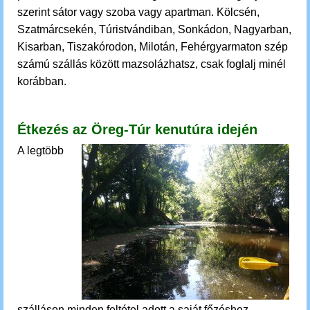
szerint sátor vagy szoba vagy apartman.
Kölcsén,
Szatmárcsekén, Túristvándiban, Sonkádon, Nagyarban,
Kisarban, Tiszakórodon, Milotán, Fehérgyarmaton szép
számú szállás között mazsolázhatsz, csak
foglalj minél
korábban.
Étkezés az Öreg-Túr kenutúra idején
A legtöbb
szálláson minden feltétel
adott
a saját főzéshez,