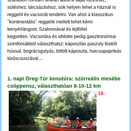
sütéshez, tárcsázáshoz, sok helyen lehet a háznál is
reggelit és vacsorát rendelni. Van ahol
a
klasszikus
"kontinentális" reggelik mellett lehet kérni
kenyérlángost.
Szalonnával és tejföllel
kegyetlen. Vacsorára és ebédre pedig gasztronómiai
szimfóniákból választhatsz:
káposztás paszuly füstölt
hússal, b
ográcsgulyás, töltött káposzta, harcsapaprikás
túróscsuszával....
1. napi Öreg-Túr kenutúra: szürreális mesébe
csöppensz, választhatóan 8-10-12 km
10-