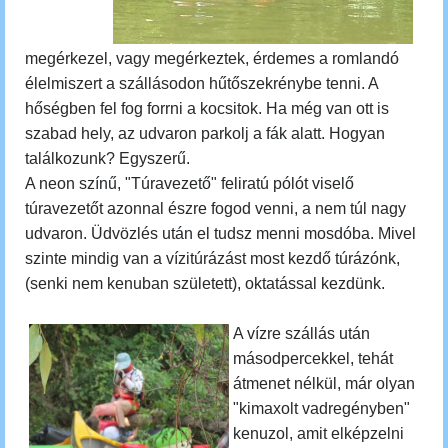
megérkezel, vagy megérkeztek, érdemes a romlandó
élelmiszert a szállásodon hűtőszekrénybe tenni. A
hőségben fel fog forrni a kocsitok. Ha még van ott is
szabad hely, az udvaron parkolj a fák alatt. Hogyan
találkozunk? Egyszerű.
A neon színű, "Túravezető" feliratú pólót viselő
túravezetőt azonnal észre fogod venni, a nem túl nagy
udvaron. Üdvözlés után el tudsz menni mosdóba.
Mivel
szinte mindig van a vízitúrázást most kezdő túrázónk,
(senki nem kenuban született), oktatással kezdünk.
A vízre szállás után
másodpercekkel, tehát
átmenet nélkül,
már olyan
"kimaxolt vadregényben"
kenuzol, amit elképzelni