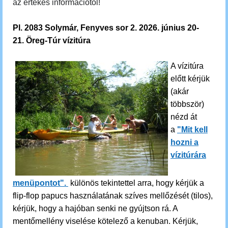
az értékes információtól!
Pl. 2083 Solymár, Fenyves sor 2. 2026. június 20-
21. Öreg-Túr vízitúra
A vízitúra
előtt kérjük
(akár
többször)
nézd át
a
"Mit kell
hozni a
vízitúrára
menüpontot".
különös tekintettel arra, hogy kérjük a
flip-flop papucs használatának szíves mellőzését (tilos),
kérjük, hogy a hajóban senki ne gyújtson rá. A
mentőmellény viselése kötelező a kenuban. Kérjük,