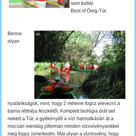
sem tudtál.
Best of Öreg-Túr.
Benne
olyan
nyalánkságok, mint, hogy 2 méterre fogsz elevezni a
barna rétihéja fészkétől. Komplett biológia órát tart
neked a Túr, a gyékénytől a vízi harmatkásán át a
mocsári mentáig jóformán minden vízinövényünkkel
meg fogsz ismerkedni.
Már olyan a víziösvény, hogy