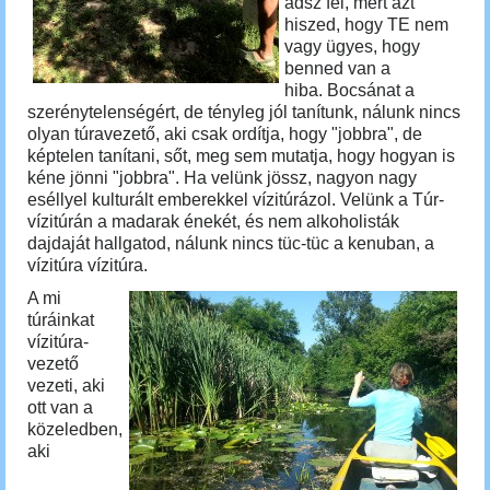
adsz fel, mert azt
hiszed, hogy TE nem
vagy ügyes, hogy
benned van a
hiba.
Bocsánat a
szerénytelenségért, de tényleg jól tanítunk, nálunk nincs
olyan túravezető, aki csak ordítja, hogy "jobbra", de
képtelen tanítani, sőt, meg sem mutatja, hogy hogyan is
kéne jönni "jobbra".
Ha velünk jössz, nagyon nagy
eséllyel kulturált emberekkel vízitúrázol. Velünk a Túr-
vízitúrán a madarak énekét, és nem alkoholisták
dajdaját hallgatod, nálunk
nincs tüc-tüc a kenuban, a
vízitúra vízitúra.
A mi
túráinkat
vízitúra-
vezető
vezeti, aki
ott van a
közeledben,
aki