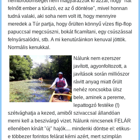
nemtörődömséget nem magyarázzuk ki azzal, hogy "hát
felnőtt ember a túrázó, ez az ő döntése", mivel honnan
tudná valaki, aki soha nem volt itt, hogy mennyire
meredek a Túr partja, hogy őrülten könnyű vízes flip-flop
papuccsal megcsúszni, bokát ficamítani, egy csúszással
felnyársalódni, stb. A mi kenutúráinkon kenuval jöttök.
Normális kenukkal.
Nálunk nem ezerszer
javított, agyonfoltozott, a
javítások során milliószor
rávitt anyag miatt őrült
nehéz roncsokba ülsz
bele, aminek a pereme,
lepattogzó festéke (!)
szétvághatja a kezed, amiből szivaccsal állandóan
merni kell a beszivárgó vizet. Nálunk nincsenek FELÁR
ellenében kínált "új" hajók.... mindenki döntse el: etikus-
e többezer forintos felárat kérni azért, mert szimplán