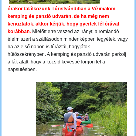
órakor találkozunk Túristvándiban a Vízimalom
kemping és panzió udvarán, de ha még nem
kenuztatok, akkor kérjük, hogy gyertek fél órával
korábban.
Mielőtt erre veszed az irányt, a romlandó
élelmiszert a szállásodon mindenképpen tegyétek, vagy
ha az első napon is túráztál, hagyjátok
hűtőszekrényben. A kemping és panzió udvarán parkolj
a fák alatt, hogy a kocsid kevésbé forrjon fel a
napsütésben.