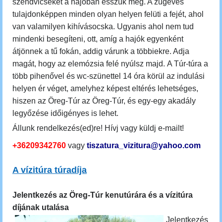
szendvicseket a hajóban esszük meg. A zugevés
tulajdonképpen minden olyan helyen felüti a fejét, ahol
van valamilyen kihívásocska. Ugyanis ahol nem tud
mindenki besegíteni, ott, amíg a hajók egyenként
átjönnek a tű fokán, addig várunk a többiekre. Adja
magát, hogy az elemózsia felé nyúlsz majd.
A Túr-túra a
több pihenővel és wc-s
zünettel 14 óra körül az indulási
helyen ér véget, amelyhez képest eltérés lehetséges,
hiszen az Öreg-Túr az Öreg-Túr, és egy-egy akadály
legyőzése időigényes is lehet.
Állunk rendelkezés(ed)re! Hívj vagy küldj e-mailt!
+36209342760
vagy
tiszatura_vizitura@yahoo.com
A vízitúra túradíja
Jelentkezés az Öreg-Túr kenutúrára és a vízitúra
díjának utalása
Jelentkezés