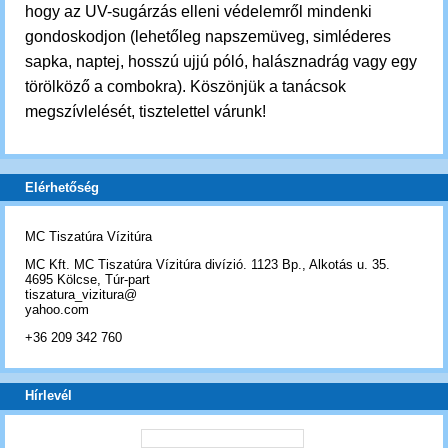
hogy az UV-sugárzás elleni védelemről mindenki
gondoskodjon (lehetőleg napszemüveg, simléderes
sapka, naptej, hosszú ujjú póló, halásznadrág vagy egy
törölköző a combokra). Köszönjük a tanácsok
megszívlelését, tisztelettel várunk!
Elérhetőség
MC Tiszatúra Vízitúra
MC Kft. MC Tiszatúra Vízitúra divízió. 1123 Bp., Alkotás u. 35.
4695 Kölcse, Túr-part
tiszatura_vizitura@
yahoo.com
+36 209 342 760
Hírlevél