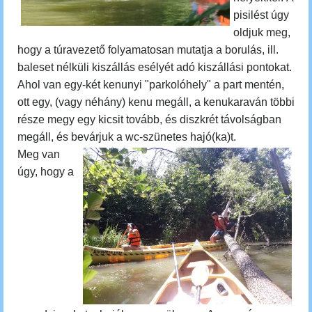
pisilést úgy
oldjuk meg,
hogy
a túravezető folyamatosan mutatja a borulás, ill.
baleset nélküli kiszállás esélyét adó kiszállási pontokat.
Ahol van egy-két kenunyi "parkolóhely" a part mentén,
ott egy, (vagy néhány) kenu megáll, a kenukaraván többi
része megy egy kicsit tovább, és diszkrét távolságban
megáll, és bevárjuk a wc-szünetes hajó(ka)t.
Meg van
úgy, hogy a