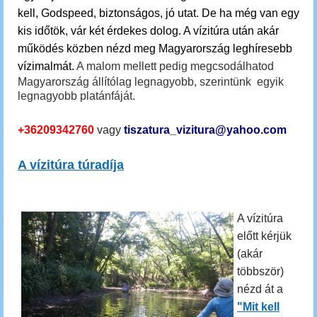
kell, Godspeed, biztonságos, jó utat. De ha még van egy
kis időtök, vár két érdekes dolog.
A vízitúra után akár
működés közben nézd meg Magyarország leghíresebb
vízimalmát.
A malom mellett pedig megcsodálhatod
Magyarország állítólag legnagyobb, szerintünk egyik
legnagyobb platánfáját.
+36209342760
vagy
tiszatura_vizitura@yahoo.com
A vízitúra túradíja
A vízitúra
előtt kérjük
(akár
többször)
nézd át a
"Mit kell