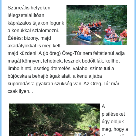
Szürreális helyeken,
lélegzetelállítóan
káprázatos tájakon fogunk
a kenukkal szlalomozni.
Éééés: bizony, majd
akadályokkal is meg kell
majd küzdeni. A (jó öreg) Öreg-Túr nem feltétlenül adja
magát könnyen, lehetnek, lesznek bedőlt fák, kellhet
limbo hintó, esetleg átemelés, valahol szinte tuti a
bújócska a behajló ágak alatt, a kenu aljába
kuporodásra gyakran szükség van. Az Öreg-Túr már
csak ilyen...
A
pisiléseket
úgy oldjuk
meg, hogy
a