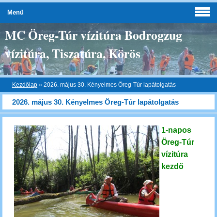
Menü
MC Öreg-Túr vízitúra Bodrogzug
vízitúra, Tiszatúra, Körös
Kezdőlap
»
2026. május 30. Kényelmes Öreg-Túr lapátolgatás
2026. május 30. Kényelmes Öreg-Túr lapátolgatás
1-napos
Öreg-Túr
vízitúra
kezdő