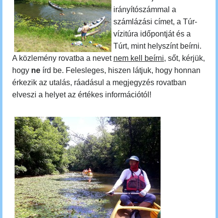
irányítószámmal a
számlázási címet, a Túr-
vízitúra időpontját és a
Túrt, mint helyszínt beírni.
A közlemény rovatba a nevet
nem kell beírni
, sőt, kérjük,
hogy
ne
írd be. Felesleges, hiszen látjuk, hogy honnan
érkezik az utalás, ráadásul a megjegyzés rovatban
elveszi a helyet az értékes információtól!