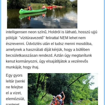
intelligensen neon színű, Holdról is látható, hosszú ujjú
pólóját "vízitúravezető" felirattal NEM lehet nem
észrevenni. Üdvözlés után el tudsz menni mosdóba,
amelynek a használati díját kérjük, hogy a büfében
becsületkasszásan rendezd. Aztán úgy megtanítunk
kenut kormányozni, úgy elsajátítjátok a vezérevős
munkáját, hogy ihaj.
Egy gyors
leltár (senki
ne felejtse
el a vizet,
elemózsiát,
naptejet,