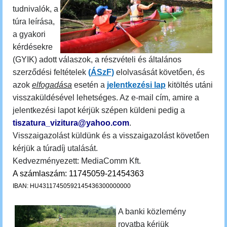
tudnivalók, a
túra leírása,
a gyakori
kérdésekre
(GYIK) adott válaszok, a részvételi és általános
szerződési feltételek
(
ÁSzF)
elolvasását követően, és
azok
elfogadása
esetén a
jelentkezési lap
kitöltés utáni
visszaküldésével lehetséges. Az e-mail cím, amire a
jelentkezési lapot kérjük szépen küldeni pedig a
tiszatura_vizitura@yahoo.com
.
Visszaigazolást küldünk és a visszaigazolást követően
kérjük a túradíj utalását.
Kedvezményezett: MediaComm Kft.
A számlaszám: 11745059-21454363
IBAN: HU43117450592145436300000000
A banki közlemény
rovatba kérjük