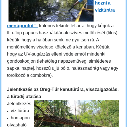
hozni a
vízitúrára
menüpontot".
különös tekintettel arra, hogy kérjük a
flip-flop papucs használatának szíves mellőzését (tilos),
kérjük, hogy a hajóban senki ne gyújtson rá. A
mentőmellény viselése kötelező a kenuban. Kérjük,
hogy az UV-sugárzás elleni védelemről mindenki
gondoskodjon (lehetőleg napszemüveg, simléderes
sapka, naptej, hosszú ujjú póló, halásznadrág vagy egy
törölköző a combokra).
Jelentkezés az Öreg-Túr kenutúrára, visszaigazolás,
a túradíj utalása
Jelentkezés
a vízitúrára
a honlapon
olvasható