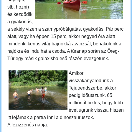
stb. hozni)
és kezdődik
a gyakorlás,
a sekély vizen a szárnypróbálgatás, gyakorlás. Pár perc
alatt, vagy ha éppen 15 perc, akkor negyed óra alatt
mindenki kenus világbajnokká avanzsál, bepakolunk a
hajókra és indulhat a csoda.
A túranap során az Öreg-
Túr egy másik galaxisba eső részén evezgetünk.
Amikor
visszakanyarodunk a
Tejútrendszerbe, akkor
pedig időutazunk.
65
milliónál biztos, hogy több
évet ugrunk vissza, hiszen
itt lejárnak a partra inni a dinoszauruszok.
A lezizzenés napja.