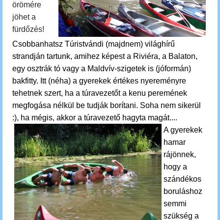
örömére
jöhet a
fürdőzés!
Csobbanhatsz
Túristvándi (majdnem) világhírű
strandján tartunk, amihez képest a Riviéra, a Balaton,
egy osztrák tó vagy a Maldvív-szigetek is (jóformán)
bakfitty. Itt (néha) a gyerekek értékes nyereményre
tehetnek szert, ha a túravezetőt a kenu peremének
megfogása nélkül be tudják borítani. Soha nem sikerül
:), ha mégis, akkor a túravezető hagyta magát....
A gyerekek
hamar
rájönnek,
hogy a
szándékos
boruláshoz
semmi
szükség a