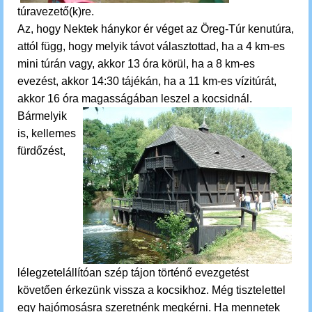
túravezető(k)re.
Az, hogy Nektek hánykor ér véget az Öreg-Túr kenutúra,
attól függ, hogy melyik távot választottad, ha a 4 km-es
mini túrán vagy, akkor 13 óra körül, ha a 8 km-es
evezést, akkor 14:30 tájékán, ha a 11 km-es vízitúrát,
akkor 16 óra magasságában leszel a kocsidnál.
Bármelyik
is,
kellemes
fürdőzést,
lélegzetelállítóan szép tájon történő evezgetést
követően érkezünk vissza a kocsikhoz.
M
ég tisztelettel
egy hajómosásra szeretnénk megkérni. Ha mennetek