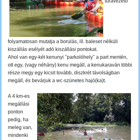
túravezető
folyamatosan mutatja a borulás, ill. baleset nélküli
kiszállás esélyét adó kiszállási pontokat.
Ahol van egy-két kenunyi "parkolóhely" a part mentén,
ott egy, (vagy néhány) kenu megáll, a kenukaraván többi
része megy egy kicsit tovább, diszkrét távolságban
megáll, és bevárjuk a wc-szünetes hajó(ka)t.
A 4 km-es
megállási
ponton
pedig, ha
meleg van,
mindenki