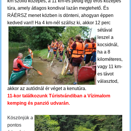
km szolid közepes, a 11 km-es pedig egy erős közepes
túra, amely átlagos kondival lazán megtehető. És
RÁÉRSZ menet közben is dönteni, ahogyan éppen
kedved van!!
Ha 4 km-nél szállsz ki, akkor 12 perc
sétával
leszel a
kocsidnál,
ha a 8
kilométeres,
vagy 11 km-
es távot
választod,
akkor az autódnál ér véget a kenutúra.
11-kor találkozunk Túristvándiban a Vízimalom
kemping és panzió udvarán.
Köszönjük a
pontos