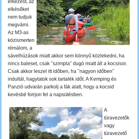
érkezést, az
elkésőket
nem tudjuk
megvárni.
Az M3-as
közismerten
rémálom, a
sávelhúzások miatt akkor sem könnyű közlekedni, ha
nincs baleset, csak "szimpla" dugó miatt áll a kocsisor.
Csak akkor leszel itt időben, ha "nagyon időben"
indultál, hagytatok sok tartalék időt. A Kemping és
Panzió udvarán parkolj a fák alatt, hogy a kocsid
kevésbé forrjon fel a napsütésben.
A
túravezetők
vagy
túravezető