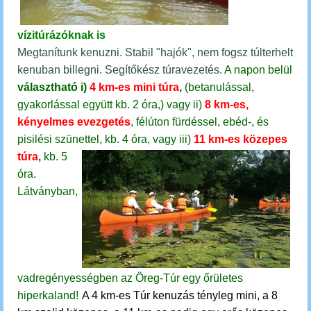
vízitúrázóknak is
Megtanítunk kenuzni. Stabil "hajók", nem fogsz túlterhelt
kenuban billegni. Segítőkész túravezetés.
A napon belül
választható
i)
4 km-es mini túra
,
(betanulással,
gyakorlással együtt kb. 2 óra,)
vagy
ii)
8 km-es,
kényelmes evezgetés
, félúton fürdéssel, ebéd-, és
pisilési szünettel, kb. 4 óra, vagy
iii)
11 km-es közepes
túra
,
kb. 5
óra.
Látványban,
vadregényességben az Öreg-Túr egy őrületes
hiperkaland!
A 4 km-es Túr kenuzás tényleg mini, a 8