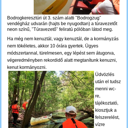
Bodrogkeresztúri út 3. szám alatti "Bodrogzug"
vendégház udvarán (hajts be nyugodtan) a túravezetőt
neon színű, "Túravezető" feliratú pólóban látod meg.
Ha még nem kenuztál, vagy kenuztál, de a kormányzás
nem tökéletes, akkor 10 órára gyertek. Ügyes
módszertannal, türelmesen, egy lépést sem átugorva,
végeredményben rekordidő alatt megtanítunk kenuzni,
kenut kormányozni.
Üdvözlés
után el tudsz
menni wc-
re,
tájékoztató,
kiosztjuk a
felszerelést,
vízre