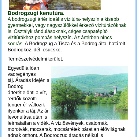
Bodrogzugi kenutúra.
A bodrogzugi ártér ideális vízitúra-helyszín a kisebb
gyermekkel, vagy nagyszülőkkel érkező vízitúrázóknak
is. Osztálykirándulásoknak, céges csapatépítő
vízitúrákhoz pompás helyszín.
Az ártérben nincs
sodrás.
A Bodrogzug a Tisza és a Bodrog által határolt
Bodrogköz, déli csücske.
Természetvédelmi terület.
E
gyedülállóan
vadregényes
táj.
Áradás idején a
Bodrog
árterét elönti a víz,
“erdők közötti
tengerré” változik
ilyenkor a táj. Az ár
levonulása után is
leírhatatlan a vidék. A víziösvények, csatornák,
morotvák, mocsarak, mocsárrétek páratlan élővilágnak
adnak otthont. A Bodrogzug áradás nélkül is