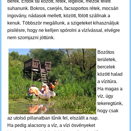
berek.
Erdők fái között, rétek, legelők, mezők felett
suhanunk.
Bokros, cserjés, facsoportos rétek, mocsári
ingovány, nádasok mellett, között, fölött szállnak a
kenuk. Többször megállunk, a szigeteket kihasználjuk
pisilésre, hogy ne kelljen spórolni a vízívással, elvégre
nem szomjazni jöttünk.
Bozótos
területek,
bercelek
között halad
a vízitúra.
Ha magas a
víz, úgy
tekeregtünk,
hogy csak
az utolsó pillanatban tűnik fel, elszállt a nap.
Ha pedig alacsony a víz, a vízi ösvényeket