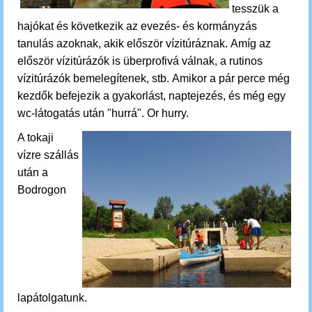
tesszük a
hajókat és következik az
evezés- és kormányzás
tanulás azoknak, akik először vízitúráznak.
Amíg az
először vízitúrázók is überprofivá válnak, a rutinos
vízitúrázók bemelegítenek, stb.
Amikor a pár perce még
kezdők befejezik a gyakorlást, naptejezés, és még egy
wc-látogatás után "hurrá". Or hurry.
A tokaji
vízre szállás
után a
Bodrogon
lapátolgatunk.