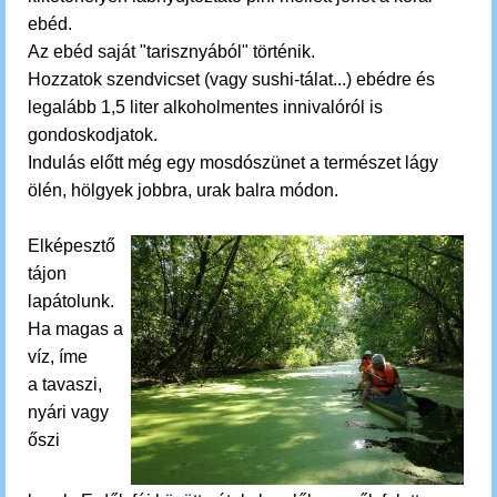
ebéd.
Az ebéd saját "tarisznyából" történik.
Hozzatok szendvicset (vagy sushi-tálat...) ebédre és
legalább 1,5 liter alkoholmentes innivalóról is
gondoskodjatok.
Indulás előtt még egy mosdószünet a természet lágy
ölén, hölgyek jobbra, urak balra módon.
Elképesztő
tájon
lapátolunk.
Ha magas a
víz, íme
a
tavaszi,
nyári vagy
őszi