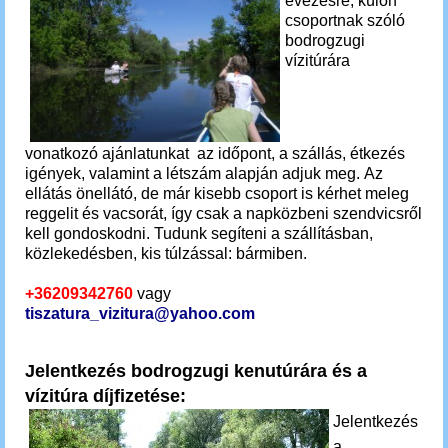
evezésre, külön
csoportnak szóló
bodrogzugi
vízitúrára
vonatkozó ajánlatunkat az időpont, a szállás, étkezés
igények, valamint a létszám alapján adjuk meg. Az
ellátás önellátó, de már kisebb csoport is kérhet meleg
reggelit és vacsorát, így csak a napközbeni szendvicsről
kell gondoskodni. Tudunk segíteni a szállításban,
közlekedésben, kis túlzással: bármiben.
+36209342760
vagy
tiszatura_vizitura@yahoo.com
Jelentkezés bodrogzugi kenutúrára és a
vízitúra díjfizetése:
Jelentkezés
a