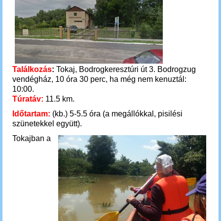
Találkozás
:
Tokaj, Bodrogkeresztúri út 3. Bodrogzug
vendégház, 10 óra 30 perc, ha még nem kenuztál:
10:00.
Túratáv:
11.5 km.
Időtartam:
(kb.) 5-5.5 óra (a megállókkal, pisilési
szünetekkel együtt).
Tokajban a