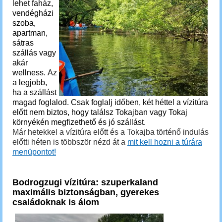
lehet faház,
vendégházi
szoba,
apartman,
sátras
szállás vagy
akár
wellness. Az
a legjobb,
ha a szállást
magad foglalod.
Csak foglalj időben, két héttel a vízitúra
előtt nem biztos, hogy találsz Tokajban vagy Tokaj
környékén megfizethető és jó szállást.
Már hetekkel a vízitúra előtt és a Tokajba történő indulás
előtti héten is többször nézd át a
mit kell hozni a túrára
menüpontot!
Bodrogzugi vízitúra: szuperkaland
maximális biztonságban, gyerekes
családoknak is álom