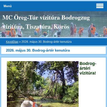
Menü
MC Öreg-Túr vízitúra Bodrogzug
vízitúra, Tiszatúra, Körös
Kezdőlap
»
2026. május 30. Bodrog-ártér kenutúra
2026. május 30. Bodrog-ártér kenutúra
Bodrog-
ártéri
vízitúra!