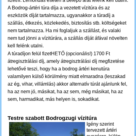
fizetni. Lemondás esetén a belépő árát felénk kell utalni.
A Bodrog-ártéri túra díja a vezetett vízitúra és az
eszközök díját tartalmazza, ugyanakkor a túradíj a
szállás, étkezés, közlekedés, biztosítás stb. költségeket
nem tartalmazza. Ha mi foglaljuk a szállást, és valaki
nem tud jönni a vízitúrára, a szállás díját áfával növelten
kell
felénk
utalni.
A túradíjon felül fizetHETŐ (opcionális!) 1700 Ft
átregisztrálási díj, amely átregisztrálási díj megfizetése
lehetővé teszi, hogy ha a bodrog ártéri kenutúra
valamilyen külső körülmény miatt elmaradna (leszakad
az ég, vihar, villámlás) akkor alternatív túrát ajánlunk fel,
ha az nem jó, másikat, ha az sem, még másikat, ha az
sem, harmadikat, más helyen is, sokadikat.
Testre szabott Bodrogzugi vízitúra
Igény szerint
tervezett ártéri