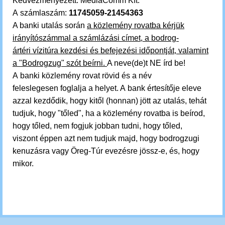
Kedvezményezett: MediaComm Kft.
A számlaszám:
11745059-21454363
A banki utalás során
a közlemény rovatba kérjük
irányítószámmal a számlázási címet, a bodrog-
ártéri vízitúra kezdési és befejezési időpontját, valamint
a "Bodrogzug" szót beírni.
A neve(de)t NE írd be!
A banki közlemény rovat rövid és a név
feleslegesen foglalja a helyet. A bank értesítője eleve
azzal kezdődik, hogy kitől (honnan) jött az utalás, tehát
tudjuk, hogy "tőled", ha a közlemény rovatba is beírod,
hogy tőled, nem fogjuk jobban tudni, hogy tőled,
viszont éppen azt nem tudjuk majd, hogy bodrogzugi
kenuzásra vagy Öreg-Túr evezésre jössz-e, és, hogy
mikor.