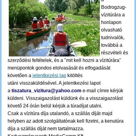
Bodrogzug-
vízitúrára
a
honlapon
olvasható
tudnivalók,
továbbá a
részvételi és
szerződési feltételek, és a "mit kell hozni a vízitúrára"
menüpontok gondos elolvasását és elfogadását
követően a
jelentkezési lap
kitöltés
utáni visszaküldésével. A jelentkezési lapot
a
tiszatura_vizitura@yahoo.com
e-mail címre kérjük
küldeni.
Visszaigazolást küldünk és a visszaigazolást
követő 24 órán belül kérjük a túradíjat utalni.
Csak a vízitúra díja utalandó, a szállás díját majd
helyben az adott szolgáltatónak kell fizetni, a kenutúra
díja a szállás díját nem tartalmazza.