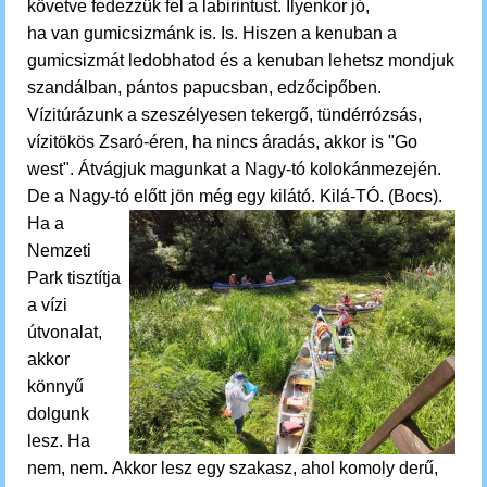
követve
fedezzük fel a labirintust. Ilyenkor jó,
ha
van
gumicsizmánk is. Is. Hiszen a kenuban a
gumicsizmát ledobhatod és a kenuban lehetsz mondjuk
szandálban, pántos papucsban, edzőcipőben.
Vízitúrázunk a szeszélyesen tekergő, tündérrózsás,
vízitökös Zsaró-éren, ha nincs áradás, akkor is "Go
west". Átvágjuk magunkat a Nagy-tó kolokánmezején.
De a Nagy-tó előtt jön még egy kilátó. Kilá-TÓ. (Bocs).
Ha a
Nemzeti
Park tisztítja
a vízi
útvonalat,
akkor
könnyű
dolgunk
lesz. Ha
nem, nem.
Akkor lesz egy szakasz, ahol komoly derű,