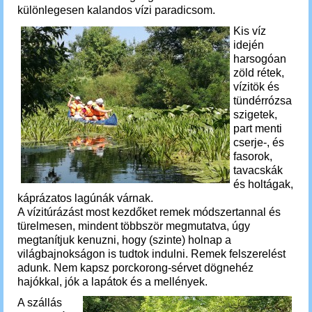
különlegesen kalandos vízi paradicsom.
Kis víz
idején
harsogóan
zöld rétek,
vízitök és
tündérrózsa
szigetek,
part menti
cserje-, és
fasorok,
tavacskák
és holtágak,
káprázatos lagúnák várnak.
A vízitúrázást most kezdőket remek módszertannal és
türelmesen, mindent többször megmutatva, úgy
megtanítjuk kenuzni, hogy (szinte) holnap a
világbajnokságon is tudtok indulni. Remek
felszerelést
adunk.
Nem kapsz porckorong-sérvet dögnehéz
hajókkal, jók a lapátok és a mellények.
A szállás