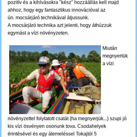
pozitív és a kihívásokra "kész" hozzáállás kell majd
ahhoz, hogy egy fantasztikus innovációval az
ún. mocsárjáró technikával átjussunk.
A mocsárjáró technika azt jelenti, hogy áthúzzuk
egymást a vízi növényzeten.
Miután
megnyertük
a vízi
növényzettel folytatott csatát (ha megnyerjük...) szupi jó
kis vízi ösvényen osonunk tova. C
sodahelyek
érintésével és egy átemeléssel Tokajtól 5