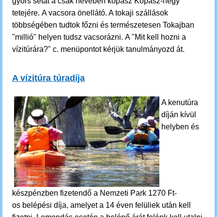
gyors sétát a csak nevében kopasz Kopasz-hegy
tetejére.
A vacsora önellátó. A tokaji szállások
többségében tudtok főzni és természetesen Tokajban
"millió" helyen tudsz vacsorázni. A "Mit kell hozni a
vízitúrára?" c. menüpontot kérjük tanulmányozd át.
A vízitúra túradíja
A kenutúra
díján kívül
helyben és
készpénzben fizetendő a Nemzeti Park 1270 Ft-
os belépési díja, amelyet a 14 éven felüliek után kell