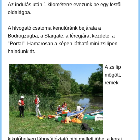
Az indulás után 1 kilométerre evezünk be egy festői
oldalágba.
A hívogató csatorna kenutúránk bejárata a
Bodrogzugba, a Stargate, a féregjárat kezdete, a
"Portal". Hamarosan a képen látható mini zsilipen
haladunk át.
A zsilip
mögött,
remek
kikötőhelyen lábnyújtóztató pihi mellett jöhet a korai