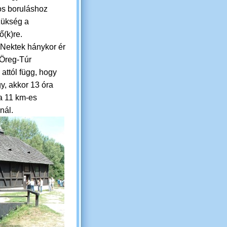
s boruláshoz
ükség a
ő(k)re.
 Nektek hánykor ér
 Öreg-Túr
 attól függ, hogy
gy, akkor 13 óra
 a 11 km-es
nál.