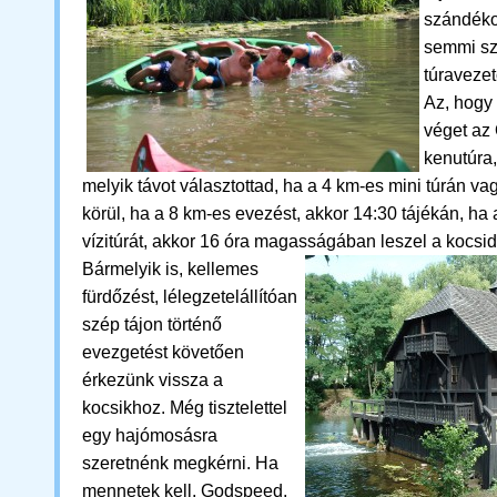
szándéko
semmi sz
túravezet
Az, hogy
véget az
kenutúra,
melyik távot választottad, ha a 4 km-es mini túrán va
körül, ha a 8 km-es evezést, akkor 14:30 tájékán, ha
vízitúrát, akkor 16 óra magasságában leszel a kocsid
Bármelyik is,
kellemes
fürdőzést, lélegzetelállítóan
szép tájon történő
evezgetést követően
érkezünk vissza a
kocsikhoz.
M
ég tisztelettel
egy hajómosásra
szeretnénk megkérni. Ha
mennetek kell, Godspeed,