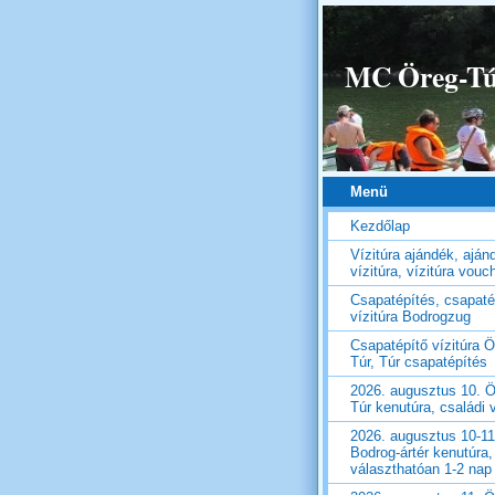
MC Öreg-Túr
Menü
Kezdőlap
Vízitúra ajándék, aján
vízitúra, vízitúra vouc
Csapatépítés, csapaté
vízitúra Bodrogzug
Csapatépítő vízitúra Ö
Túr, Túr csapatépítés
2026. augusztus 10. Ö
Túr kenutúra, családi v
2026. augusztus 10-11
Bodrog-ártér kenutúra,
választhatóan 1-2 nap