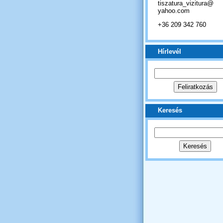
tiszatura_vizitura@
yahoo.com
+36 209 342 760
Hírlevél
Keresés