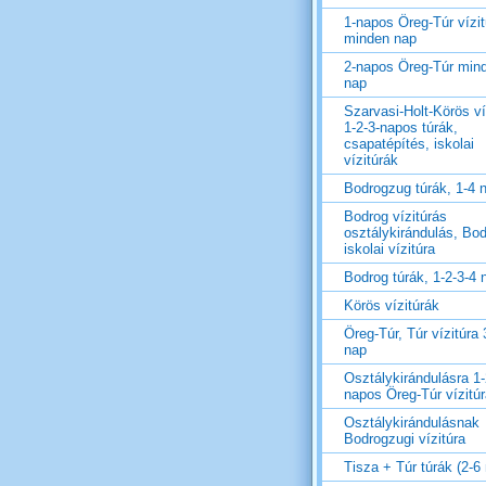
1-napos Öreg-Túr vízit
minden nap
2-napos Öreg-Túr min
nap
Szarvasi-Holt-Körös ví
1-2-3-napos túrák,
csapatépítés, iskolai
vízitúrák
Bodrogzug túrák, 1-4 
Bodrog vízitúrás
osztálykirándulás, Bo
iskolai vízitúra
Bodrog túrák, 1-2-3-4 
Körös vízitúrák
Öreg-Túr, Túr vízitúra 
nap
Osztálykirándulásra 1-
napos Öreg-Túr vízitú
Osztálykirándulásnak
Bodrogzugi vízitúra
Tisza + Túr túrák (2-6