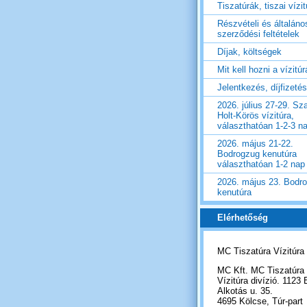
Tiszatúrák, tiszai vízi
Részvételi és általáno
szerződési feltételek
Díjak, költségek
Mit kell hozni a vízitú
Jelentkezés, díjfizetés
2026. július 27-29. Sza
Holt-Körös vízitúra,
választhatóan 1-2-3 n
2026. május 21-22.
Bodrogzug kenutúra
választhatóan 1-2 nap
2026. május 23. Bodr
kenutúra
Elérhetőség
MC Tiszatúra Vízitúra
MC Kft. MC Tiszatúra
Vízitúra divízió. 1123 
Alkotás u. 35.
4695 Kölcse, Túr-part