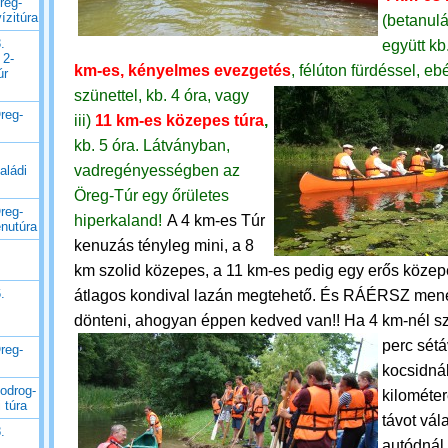
reg-
ízitúra
(betanulá
.
együtt kb
 2-
km-es, kényelmes evezgetés
, félúton fürdéssel, ebé
úr
szünettel, kb. 4 óra, vagy
reg-
iii)
11 km-es közepes túra
,
kb. 5 óra.
Látványban,
vadregényességben az
aládi
Öreg-Túr egy őrületes
reg-
hiperkaland!
A 4 km-es Túr
enutúra
kenuzás tényleg mini, a 8
km szolid közepes, a 11 km-es pedig egy erős közep
.
átlagos kondival lazán megtehető. És RÁÉRSZ mene
dönteni, ahogyan éppen kedved van!!
Ha 4 km-nél sz
perc sétá
reg-
kocsidnál
odrog-
kilométe
 túra
távot vál
.
autódnál 