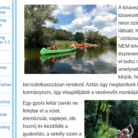
A túrave
zitúra,
uzás
túravezet
reg-
neon szín
es
látható, 
rog-
"vízitúrav
an 1-2
NEM leh
észreven
el tudsz
reg-
amelynek
kérjük, 
.
becsületkasszásan rendezd. Aztán úgy megtanítunk 
thatóan
kormányozni, úgy elsajátítjátok a vezérevős munkáját
zitúra
Egy gyors leltár (senki ne
felejtse el a vizet,
ráti
elemózsiát, naptejet, stb.
hozni) és kezdődik a
Bodrog
gyakorlás, a sekély vizen a