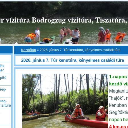
 vízitúra Bodrogzug vízitúra, Tiszatúra,
Kezdőlap
»
2026. június 7. Túr kenutúra, kényelmes családi túra
2026. június 7. Túr kenutúra, kényelmes családi túra
dék
her
1-napos
pítő
kezdő ví
reg-
Megtanítu
"hajók", 
reg-
kenuban b
ízitúra
Segítőké
.
napon be
4 km-es 