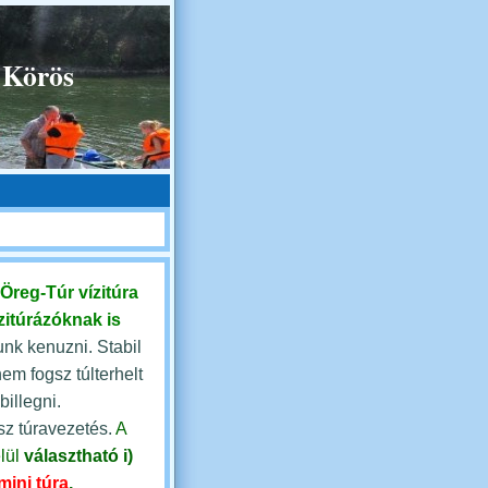
 Körös
Öreg-Túr vízitúra
zitúrázóknak is
nk kenuzni. Stabil
nem fogsz túlterhelt
illegni.
sz túravezetés.
A
lül
választható
i)
mini túra
,