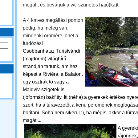
megáll, és bevárjuk a wc-szünetes hajó(ka)t.
A 4 km-es megállási ponton
pedig, ha meleg van,
mindenki örömére jöhet a
fürdőzés!
Csobbanhatsz
Túristvándi
(majdnem) világhírű
strandján tartunk, amihez
képest a Riviéra, a Balaton,
egy osztrák tó vagy a
Maldvív-szigetek is
(jóformán) bakfitty. Itt (néha) a gyerekek értékes ny
szert, ha a túravezetőt a kenu peremének megfogása 
borítani. Soha nem sikerül :), ha mégis, akkor a túra
magát....
A gyerek
rájönnek