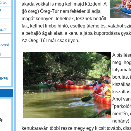
túrák
akadályokkal is meg kell majd küzdeni. A
s
(jó öreg) Öreg-Túr nem feltétlenül adja
magát könnyen, lehetnek, lesznek bedőlt
fák, kellhet limbo hintó, esetleg átemelés, valahol szi
rára?
a behajló ágak alatt, a kenu aljába kuporodásra gya
Az Öreg-Túr már csak ilyen...
rvasi-
ap
A pisilés
meg, ho
folyamat
borulás, i
ogzug
kiszállás
kiszállás
Ahol van
"parkolóh
mentén, o
Bp.,
néhány) 
kenukaraván többi része megy egy kicsit tovább, dis