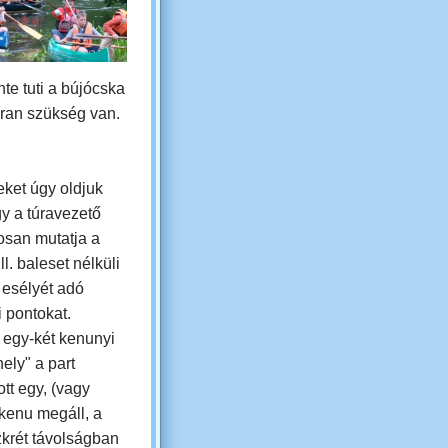
nte tuti a bújócska
kran szükség van.
eket úgy oldjuk
gy
a túravezető
osan mutatja a
ll. baleset nélküli
 esélyét adó
i pontokat.
 egy-két kenunyi
ely" a part
tt egy, (vagy
kenu megáll, a
zkrét távolságban