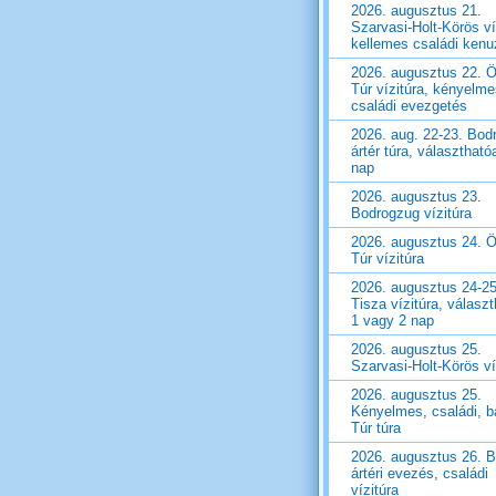
2026. augusztus 21.
Szarvasi-Holt-Körös ví
kellemes családi ken
2026. augusztus 22. Ö
Túr vízitúra, kényelm
családi evezgetés
2026. aug. 22-23. Bod
ártér túra, választható
nap
2026. augusztus 23.
Bodrogzug vízitúra
2026. augusztus 24. Ö
Túr vízitúra
2026. augusztus 24-25
Tisza vízitúra, válasz
1 vagy 2 nap
2026. augusztus 25.
Szarvasi-Holt-Körös ví
2026. augusztus 25.
Kényelmes, családi, ba
Túr túra
2026. augusztus 26. 
ártéri evezés, családi
vízitúra