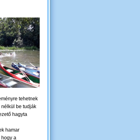
ereményre tehetnek
nélkül be tudják
vezető hagyta
ek hamar
, hogy a