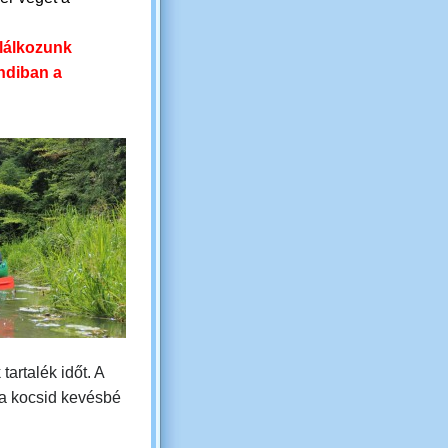
.
alálkozunk
ndiban a
tartalék időt. A
 a kocsid kevésbé