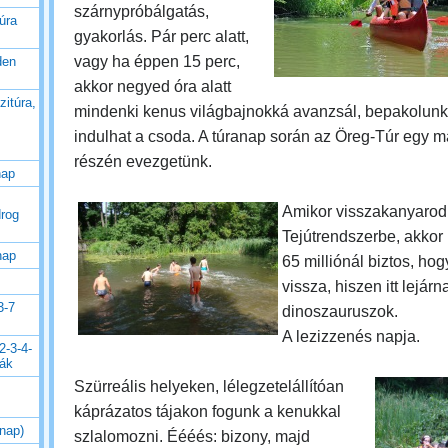
szárnypróbálgatás,
úra
gyakorlás. Pár perc alatt,
vagy ha éppen 15 perc,
den
akkor negyed óra alatt
zitúra,
mindenki kenus világbajnokká avanzsál, bepakolunk
indulhat a csoda.
A túranap során az Öreg-Túr egy m
részén evezgetünk.
nap
Amikor visszakanyarod
drog
Tejútrendszerbe, akkor
nap
65 milliónál biztos, ho
vissza, hiszen itt lejárn
3-7
dinoszauruszok.
A lezizzenés napja.
2-3-4-
rák
Szürreális helyeken, lélegzetelállítóan
káprázatos tájakon fogunk a kenukkal
 nap)
szlalomozni. Éééés: bizony, majd