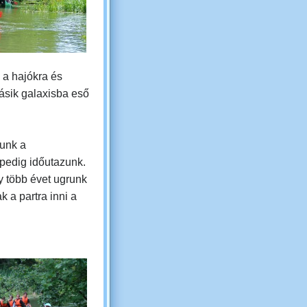
 a hajókra és
ásik galaxisba eső
unk a
 pedig időutazunk.
gy több évet ugrunk
ak a partra inni a