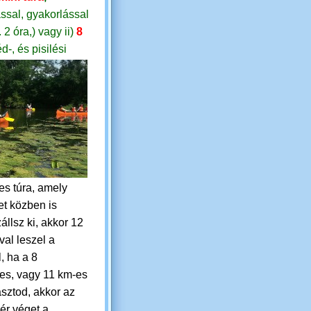
ssal, gyakorlással
. 2 óra,)
vagy
ii)
8
d-, és pisilési
es túra, amely
t közben is
állsz ki, akkor 12
val leszel a
, ha a 8
res, vagy 11 km-es
asztod, akkor az
ér véget a