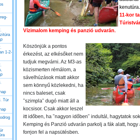
os
kenutúra
11-kor t
reg-
Túristvá
.
Vízimalom kemping és panzió udvarán.
zitúra
ap
Köszönjük a pontos
.
an 1-2-
érkezést, az elkésőket nem
tudjuk megvárni. Az M3-as
.
közismerten rémálom, a
a,
ap
sávelhúzások miatt akkor
.
sem könnyű közlekedni, ha
 nap
nincs baleset, csak
. Túr
"szimpla" dugó miatt áll a
kocsisor. Csak akkor leszel
 nap
itt időben, ha "nagyon időben" indultál, hagytatok sok 
Bodrog
Kemping és Panzió udvarán parkolj a fák alatt, hogy
úr
forrjon fel a napsütésben.
úra