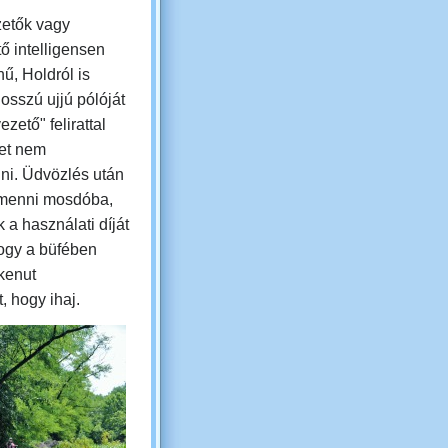
zetők vagy
ő intelligensen
ű, Holdról is
hosszú ujjú pólóját
ezető" felirattal
et nem
ni. Üdvözlés után
 menni mosdóba,
 a használati díját
hogy a büfében
kenut
, hogy ihaj.