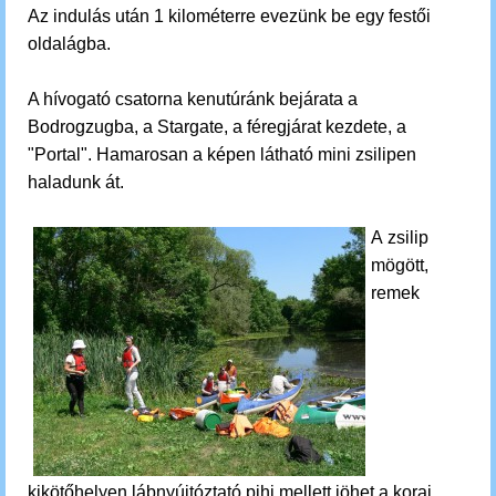
Az indulás után 1 kilométerre evezünk be egy festői
oldalágba.
A hívogató csatorna kenutúránk bejárata a
Bodrogzugba, a Stargate, a féregjárat kezdete, a
"Portal". Hamarosan a képen látható mini zsilipen
haladunk át.
A zsilip
mögött,
remek
kikötőhelyen lábnyújtóztató pihi mellett jöhet a korai