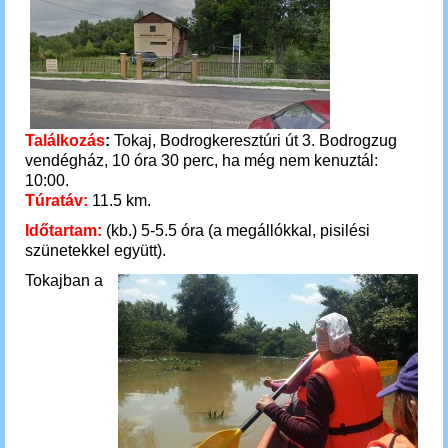
Találkozás
:
Tokaj, Bodrogkeresztúri út 3. Bodrogzug
vendégház, 10 óra 30 perc, ha még nem kenuztál:
10:00.
Túratáv:
11.5 km.
Időtartam:
(kb.) 5-5.5 óra (a megállókkal, pisilési
szünetekkel együtt).
Tokajban a