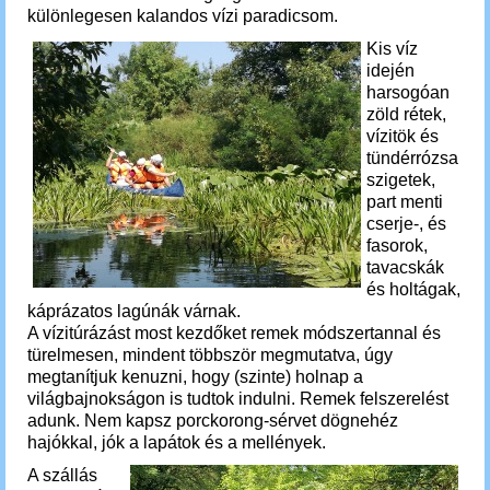
különlegesen kalandos vízi paradicsom.
Kis víz
idején
harsogóan
zöld rétek,
vízitök és
tündérrózsa
szigetek,
part menti
cserje-, és
fasorok,
tavacskák
és holtágak,
káprázatos lagúnák várnak.
A vízitúrázást most kezdőket remek módszertannal és
türelmesen, mindent többször megmutatva, úgy
megtanítjuk kenuzni, hogy (szinte) holnap a
világbajnokságon is tudtok indulni. Remek
felszerelést
adunk.
Nem kapsz porckorong-sérvet dögnehéz
hajókkal, jók a lapátok és a mellények.
A szállás