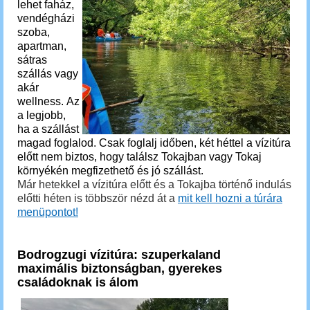
lehet faház,
vendégházi
szoba,
apartman,
sátras
szállás vagy
akár
wellness. Az
a legjobb,
ha a szállást
magad foglalod.
Csak foglalj időben, két héttel a vízitúra
előtt nem biztos, hogy találsz Tokajban vagy Tokaj
környékén megfizethető és jó szállást.
Már hetekkel a vízitúra előtt és a Tokajba történő indulás
előtti héten is többször nézd át a
mit kell hozni a túrára
menüpontot!
Bodrogzugi vízitúra: szuperkaland
maximális biztonságban, gyerekes
családoknak is álom