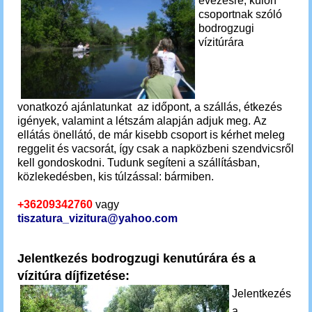
evezésre, külön
csoportnak szóló
bodrogzugi
vízitúrára
vonatkozó ajánlatunkat az időpont, a szállás, étkezés
igények, valamint a létszám alapján adjuk meg. Az
ellátás önellátó, de már kisebb csoport is kérhet meleg
reggelit és vacsorát, így csak a napközbeni szendvicsről
kell gondoskodni. Tudunk segíteni a szállításban,
közlekedésben, kis túlzással: bármiben.
+36209342760
vagy
tiszatura_vizitura@yahoo.com
Jelentkezés bodrogzugi kenutúrára és a
vízitúra díjfizetése:
Jelentkezés
a