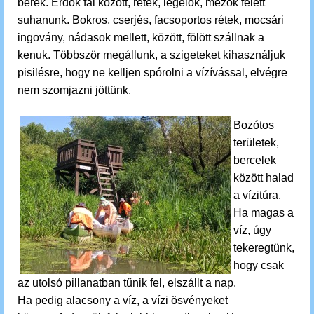
berek.
Erdők fái között, rétek, legelők, mezők felett
suhanunk.
Bokros, cserjés, facsoportos rétek, mocsári
ingovány, nádasok mellett, között, fölött szállnak a
kenuk. Többször megállunk, a szigeteket kihasználjuk
pisilésre, hogy ne kelljen spórolni a vízívással, elvégre
nem szomjazni jöttünk.
Bozótos
területek,
bercelek
között halad
a vízitúra.
Ha magas a
víz, úgy
tekeregtünk,
hogy csak
az utolsó pillanatban tűnik fel, elszállt a nap.
Ha pedig alacsony a víz, a vízi ösvényeket