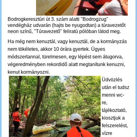
Bodrogkeresztúri út 3. szám alatti "Bodrogzug"
vendégház udvarán (hajts be nyugodtan) a túravezetőt
neon színű, "Túravezető" feliratú pólóban látod meg.
Ha még nem kenuztál, vagy kenuztál, de a kormányzás
nem tökéletes, akkor 10 órára gyertek. Ügyes
módszertannal, türelmesen, egy lépést sem átugorva,
végeredményben rekordidő alatt megtanítunk kenuzni,
kenut kormányozni.
Üdvözlés
után el tudsz
menni wc-
re,
tájékoztató,
kiosztjuk a
felszerelést,
vízre