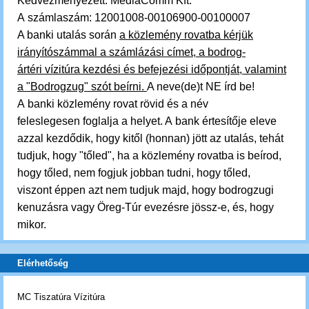
Kedvezményezett: MediaComm Kft.
A számlaszám: 12001008-00106900-00100007
A banki utalás során
a közlemény rovatba kérjük
irányítószámmal a számlázási címet, a bodrog-
ártéri vízitúra kezdési és befejezési időpontját, valamint
a "Bodrogzug" szót beírni.
A neve(de)t NE írd be!
A banki közlemény rovat rövid és a név
feleslegesen foglalja a helyet. A bank értesítője eleve
azzal kezdődik, hogy kitől (honnan) jött az utalás, tehát
tudjuk, hogy "tőled", ha a közlemény rovatba is beírod,
hogy tőled, nem fogjuk jobban tudni, hogy tőled,
viszont éppen azt nem tudjuk majd, hogy bodrogzugi
kenuzásra vagy Öreg-Túr evezésre jössz-e, és, hogy
mikor.
Elérhetőség
MC Tiszatúra Vízitúra