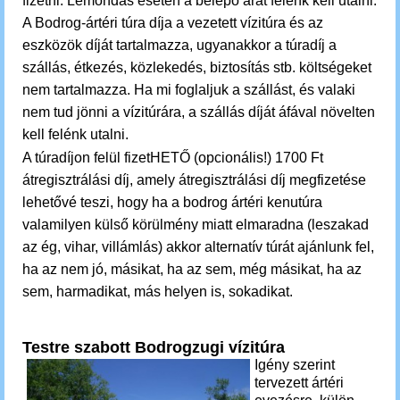
fizetni. Lemondás esetén a belépő árát felénk kell utalni.
A Bodrog-ártéri túra díja a vezetett vízitúra és az
eszközök díját tartalmazza, ugyanakkor a túradíj a
szállás, étkezés, közlekedés, biztosítás stb. költségeket
nem tartalmazza. Ha mi foglaljuk a szállást, és valaki
nem tud jönni a vízitúrára, a szállás díját áfával növelten
kell
felénk
utalni.
A túradíjon felül fizetHETŐ (opcionális!) 1700 Ft
átregisztrálási díj, amely átregisztrálási díj megfizetése
lehetővé teszi, hogy ha a bodrog ártéri kenutúra
valamilyen külső körülmény miatt elmaradna (leszakad
az ég, vihar, villámlás) akkor alternatív túrát ajánlunk fel,
ha az nem jó, másikat, ha az sem, még másikat, ha az
sem, harmadikat, más helyen is, sokadikat.
Testre szabott Bodrogzugi vízitúra
Igény szerint
tervezett ártéri