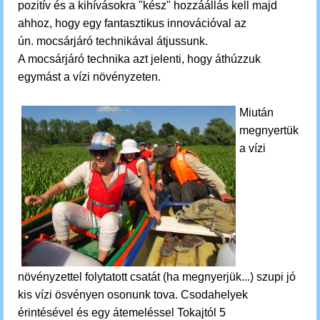
pozitív és a kihívásokra "kész" hozzáállás kell majd
ahhoz, hogy egy fantasztikus innovációval az
ún. mocsárjáró technikával átjussunk.
A mocsárjáró technika azt jelenti, hogy áthúzzuk
egymást a vízi növényzeten.
Miután
megnyertük
a vízi
növényzettel folytatott csatát (ha megnyerjük...) szupi jó
kis vízi ösvényen osonunk tova. C
sodahelyek
érintésével és egy átemeléssel Tokajtól 5