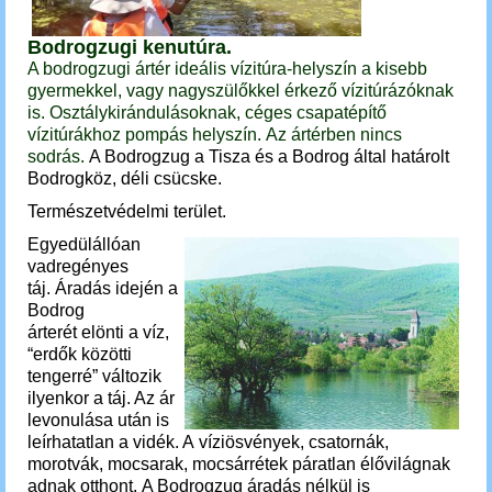
Bodrogzugi kenutúra.
A bodrogzugi ártér ideális vízitúra-helyszín a kisebb
gyermekkel, vagy nagyszülőkkel érkező vízitúrázóknak
is. Osztálykirándulásoknak, céges csapatépítő
vízitúrákhoz pompás helyszín.
Az ártérben nincs
sodrás.
A Bodrogzug a Tisza és a Bodrog által határolt
Bodrogköz, déli csücske.
Természetvédelmi terület.
E
gyedülállóan
vadregényes
táj.
Áradás idején a
Bodrog
árterét elönti a víz,
“erdők közötti
tengerré” változik
ilyenkor a táj. Az ár
levonulása után is
leírhatatlan a vidék. A víziösvények, csatornák,
morotvák, mocsarak, mocsárrétek páratlan élővilágnak
adnak otthont. A Bodrogzug áradás nélkül is