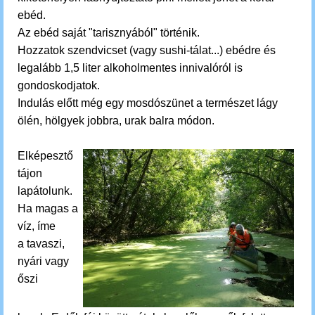
ebéd.
Az ebéd saját "tarisznyából" történik.
Hozzatok szendvicset (vagy sushi-tálat...) ebédre és
legalább 1,5 liter alkoholmentes innivalóról is
gondoskodjatok.
Indulás előtt még egy mosdószünet a természet lágy
ölén, hölgyek jobbra, urak balra módon.
Elképesztő
tájon
lapátolunk.
Ha magas a
víz, íme
a
tavaszi,
nyári vagy
őszi