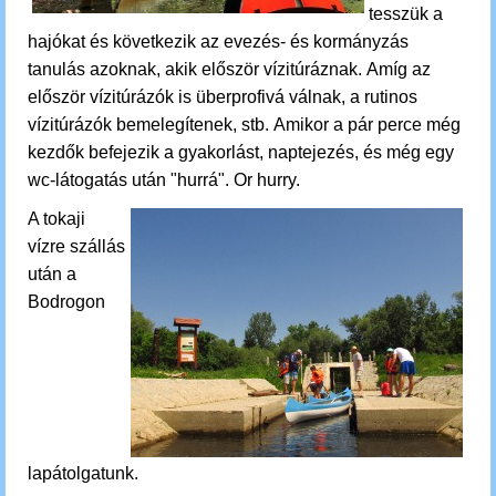
tesszük a
hajókat és következik az
evezés- és kormányzás
tanulás azoknak, akik először vízitúráznak.
Amíg az
először vízitúrázók is überprofivá válnak, a rutinos
vízitúrázók bemelegítenek, stb.
Amikor a pár perce még
kezdők befejezik a gyakorlást, naptejezés, és még egy
wc-látogatás után "hurrá". Or hurry.
A tokaji
vízre szállás
után a
Bodrogon
lapátolgatunk.