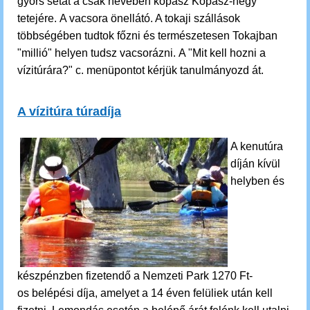
gyors sétát a csak nevében kopasz Kopasz-hegy
tetejére.
A vacsora önellátó. A tokaji szállások
többségében tudtok főzni és természetesen Tokajban
"millió" helyen tudsz vacsorázni. A "Mit kell hozni a
vízitúrára?" c. menüpontot kérjük tanulmányozd át.
A vízitúra túradíja
A kenutúra
díján kívül
helyben és
készpénzben fizetendő a Nemzeti Park 1270 Ft-
os belépési díja, amelyet a 14 éven felüliek után kell