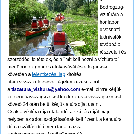
Bodrogzug-
vízitúrára
a
honlapon
olvasható
tudnivalók,
továbbá a
részvételi és
szerződési feltételek, és a "mit kell hozni a vízitúrára"
menüpontok gondos elolvasását és elfogadását
követően a
jelentkezési lap
kitöltés
utáni visszaküldésével. A jelentkezési lapot
a
tiszatura_vizitura@yahoo.com
e-mail címre kérjük
küldeni.
Visszaigazolást küldünk és a visszaigazolást
követő 24 órán belül kérjük a túradíjat utalni.
Csak a vízitúra díja utalandó, a szállás díját majd
helyben az adott szolgáltatónak kell fizetni, a kenutúra
díja a szállás díját nem tartalmazza.