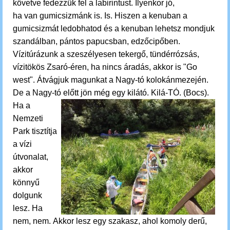
követve
fedezzük fel a labirintust. Ilyenkor jó,
ha
van
gumicsizmánk is. Is. Hiszen a kenuban a
gumicsizmát ledobhatod és a kenuban lehetsz mondjuk
szandálban, pántos papucsban, edzőcipőben.
Vízitúrázunk a szeszélyesen tekergő, tündérrózsás,
vízitökös Zsaró-éren, ha nincs áradás, akkor is "Go
west". Átvágjuk magunkat a Nagy-tó kolokánmezején.
De a Nagy-tó előtt jön még egy kilátó. Kilá-TÓ. (Bocs).
Ha a
Nemzeti
Park tisztítja
a vízi
útvonalat,
akkor
könnyű
dolgunk
lesz. Ha
nem, nem.
Akkor lesz egy szakasz, ahol komoly derű,