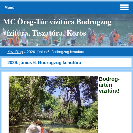
Menü
MC Öreg-Túr vízitúra Bodrogzug
vízitúra, Tiszatúra, Körös
Kezdőlap
»
2026. június 6. Bodrogzug kenutúra
2026. június 6. Bodrogzug kenutúra
Bodrog-
ártéri
vízitúra!