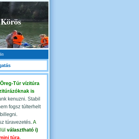
 Körös
tás
gatás
Öreg-Túr vízitúra
zitúrázóknak is
nk kenuzni. Stabil
nem fogsz túlterhelt
illegni.
sz túravezetés.
A
lül
választható
i)
mini túra
,