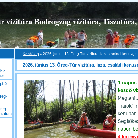
 vízitúra Bodrogzug vízitúra, Tiszatúra,
Kezdőlap
»
2026. június 13. Öreg-Túr vízitúra, laza, családi kenuzga
2026. június 13. Öreg-Túr vízitúra, laza, családi kenuz
dék
her
1-napos
pítő
kezdő ví
reg-
Megtanítu
"hajók", 
reg-
kenuban b
ízitúra
Segítőké
.
napon be
4 km-es 