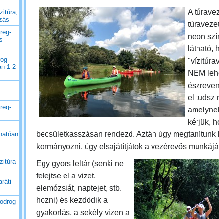
A túrave
zitúra,
uzás
túravezet
reg-
neon szín
es
látható, 
rog-
"vízitúrav
an 1-2
NEM leh
észreven
el tudsz
reg-
amelynek
kérjük, 
.
becsületkasszásan rendezd. Aztán úgy megtanítunk 
thatóan
kormányozni, úgy elsajátítjátok a vezérevős munkáját
zitúra
Egy gyors leltár (senki ne
felejtse el a vizet,
ráti
elemózsiát, naptejet, stb.
hozni) és kezdődik a
Bodrog
gyakorlás, a sekély vizen a