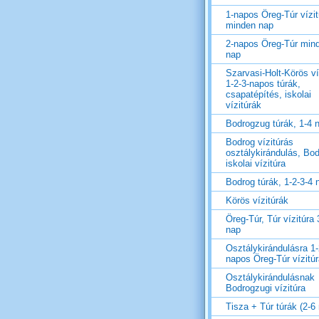
1-napos Öreg-Túr vízit
minden nap
2-napos Öreg-Túr min
nap
Szarvasi-Holt-Körös ví
1-2-3-napos túrák,
csapatépítés, iskolai
vízitúrák
Bodrogzug túrák, 1-4 
Bodrog vízitúrás
osztálykirándulás, Bo
iskolai vízitúra
Bodrog túrák, 1-2-3-4 
Körös vízitúrák
Öreg-Túr, Túr vízitúra 
nap
Osztálykirándulásra 1-
napos Öreg-Túr vízitú
Osztálykirándulásnak
Bodrogzugi vízitúra
Tisza + Túr túrák (2-6