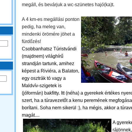
megáll, és bevárjuk a wc-szünetes hajó(ka)t.
A 4 km-es megállási ponton
pedig, ha meleg van,
mindenki örömére jöhet a
fürdőzés!
Csobbanhatsz
Túristvándi
(majdnem) világhírű
strandján tartunk, amihez
képest a Riviéra, a Balaton,
egy osztrák tó vagy a
Maldvív-szigetek is
(jóformán) bakfitty. Itt (néha) a gyerekek értékes ny
szert, ha a túravezetőt a kenu peremének megfogása 
borítani. Soha nem sikerül :), ha mégis, akkor a túra
magát....
A gyerek
rájönnek