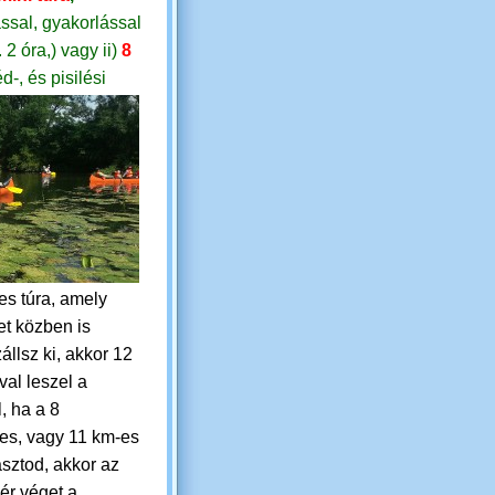
ssal, gyakorlással
. 2 óra,)
vagy
ii)
8
d-, és pisilési
es túra, amely
t közben is
állsz ki, akkor 12
val leszel a
, ha a 8
res, vagy 11 km-es
asztod, akkor az
ér véget a