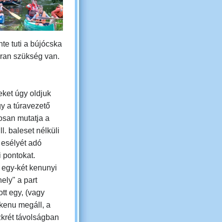
nte tuti a bújócska
kran szükség van.
eket úgy oldjuk
gy
a túravezető
osan mutatja a
ll. baleset nélküli
 esélyét adó
i pontokat.
 egy-két kenunyi
ely" a part
tt egy, (vagy
kenu megáll, a
zkrét távolságban