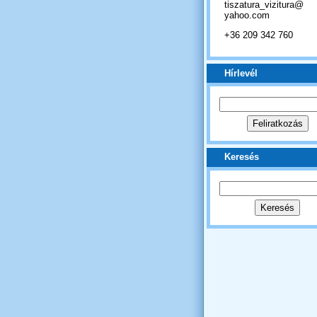
tiszatura_vizitura@
yahoo.com
+36 209 342 760
Hírlevél
Keresés