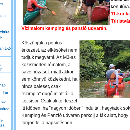
os
kenutúra
11-kor t
reg-
Túristvá
.
Vízimalom kemping és panzió udvarán.
zitúra
ap
Köszönjük a pontos
.
an 1-2-
érkezést, az elkésőket nem
tudjuk megvárni. Az M3-as
.
közismerten rémálom, a
a,
ap
sávelhúzások miatt akkor
.
sem könnyű közlekedni, ha
 nap
nincs baleset, csak
. Túr
"szimpla" dugó miatt áll a
kocsisor. Csak akkor leszel
 nap
itt időben, ha "nagyon időben" indultál, hagytatok sok 
Bodrog
Kemping és Panzió udvarán parkolj a fák alatt, hogy
úr
forrjon fel a napsütésben.
úra