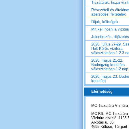
Tiszatúrák, tiszai vízi
Részvételi és általáno
szerződési feltételek
Díjak, költségek
Mit kell hozni a vízitú
Jelentkezés, díjfizetés
2026. július 27-29. Sza
Holt-Körös vízitúra,
választhatóan 1-2-3 n
2026. május 21-22.
Bodrogzug kenutúra
választhatóan 1-2 nap
2026. május 23. Bodr
kenutúra
Elérhetőség
MC Tiszatúra Vízitúra
MC Kft. MC Tiszatúra
Vízitúra divízió. 1123 
Alkotás u. 35.
4695 Kölcse, Túr-part