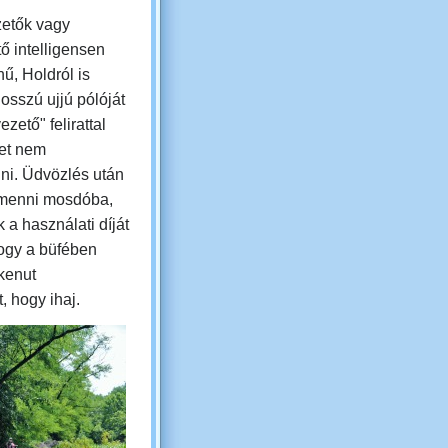
zetők vagy
ő intelligensen
ű, Holdról is
hosszú ujjú pólóját
ezető" felirattal
et nem
ni. Üdvözlés után
 menni mosdóba,
 a használati díját
hogy a büfében
kenut
, hogy ihaj.