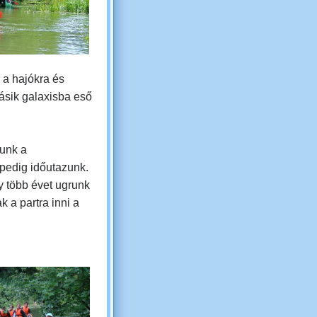
 a hajókra és
ásik galaxisba eső
unk a
 pedig időutazunk.
gy több évet ugrunk
ak a partra inni a