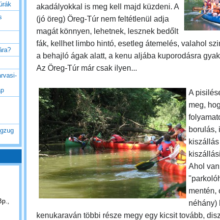
túrák
akadályokkal is meg kell majd küzdeni. A
s
(jó öreg) Öreg-Túr nem feltétlenül adja
magát könnyen, lehetnek, lesznek bedőlt
fák, kellhet limbo hintó, esetleg átemelés, valahol szi
rára?
a behajló ágak alatt, a kenu aljába kuporodásra gya
Az Öreg-Túr már csak ilyen...
rvasi-
ap
A pisilés
meg, ho
folyamat
borulás, i
ogzug
kiszállás
kiszállás
Ahol van
"parkolóh
mentén, o
Bp.,
néhány) 
kenukaraván többi része megy egy kicsit tovább, dis