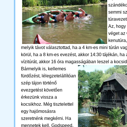
szándéko
semmi sz
túravezet
Az, hogy
véget az
kenutúra,
melyik távot választottad, ha a 4 km-es mini túrán va
körül, ha a 8 km-es evezést, akkor 14:30 tájékán, ha
vízitúrát, akkor 16 óra magasságában leszel a kocsid
Bármelyik is,
kellemes
fürdőzést, lélegzetelállítóan
szép tájon történő
evezgetést követően
érkezünk vissza a
kocsikhoz.
M
ég tisztelettel
egy hajómosásra
szeretnénk megkérni. Ha
mennetek kell, Godspeed,