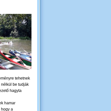
ereményre tehetnek
nélkül be tudják
vezető hagyta
ek hamar
, hogy a