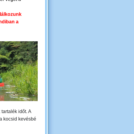
.
alálkozunk
ndiban a
tartalék időt. A
 a kocsid kevésbé