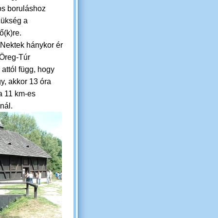
s boruláshoz
ükség a
ő(k)re.
 Nektek hánykor ér
 Öreg-Túr
 attól függ, hogy
gy, akkor 13 óra
 a 11 km-es
nál.