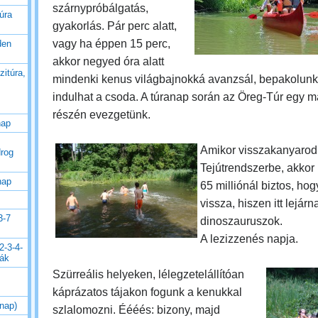
szárnypróbálgatás,
úra
gyakorlás. Pár perc alatt,
vagy ha éppen 15 perc,
den
akkor negyed óra alatt
zitúra,
mindenki kenus világbajnokká avanzsál, bepakolunk
indulhat a csoda.
A túranap során az Öreg-Túr egy m
részén evezgetünk.
nap
Amikor visszakanyarod
drog
Tejútrendszerbe, akkor
nap
65 milliónál biztos, ho
vissza, hiszen itt lejárn
3-7
dinoszauruszok.
A lezizzenés napja.
2-3-4-
rák
Szürreális helyeken, lélegzetelállítóan
káprázatos tájakon fogunk a kenukkal
 nap)
szlalomozni. Éééés: bizony, majd