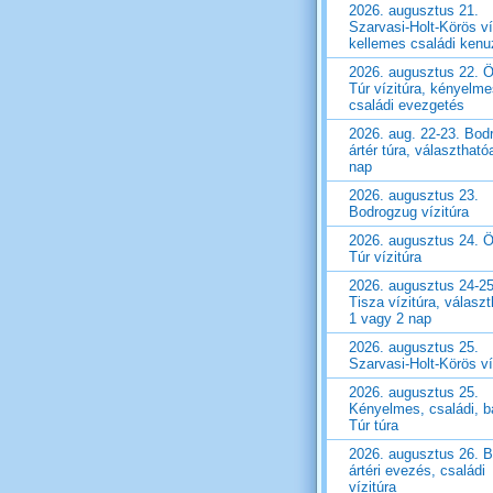
2026. augusztus 21.
Szarvasi-Holt-Körös ví
kellemes családi ken
2026. augusztus 22. Ö
Túr vízitúra, kényelm
családi evezgetés
2026. aug. 22-23. Bod
ártér túra, választható
nap
2026. augusztus 23.
Bodrogzug vízitúra
2026. augusztus 24. Ö
Túr vízitúra
2026. augusztus 24-25
Tisza vízitúra, válasz
1 vagy 2 nap
2026. augusztus 25.
Szarvasi-Holt-Körös ví
2026. augusztus 25.
Kényelmes, családi, ba
Túr túra
2026. augusztus 26. 
ártéri evezés, családi
vízitúra