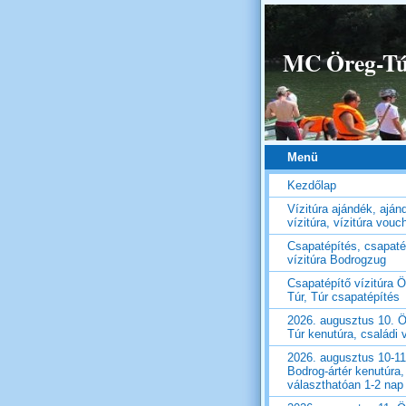
MC Öreg-Túr
Menü
Kezdőlap
Vízitúra ajándék, aján
vízitúra, vízitúra vouc
Csapatépítés, csapaté
vízitúra Bodrogzug
Csapatépítő vízitúra Ö
Túr, Túr csapatépítés
2026. augusztus 10. Ö
Túr kenutúra, családi v
2026. augusztus 10-11
Bodrog-ártér kenutúra,
választhatóan 1-2 nap