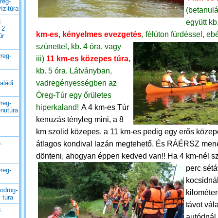
reg-
ízitúra
(betanulá
.
együtt kb
 2-
km-es, kényelmes evezgetés
, félúton fürdéssel, ebé
úr
szünettel, kb. 4 óra, vagy
reg-
iii)
11 km-es közepes túra
,
kb. 5 óra.
Látványban,
vadregényességben az
aládi
Öreg-Túr egy őrületes
reg-
hiperkaland!
A 4 km-es Túr
enutúra
kenuzás tényleg mini, a 8
km szolid közepes, a 11 km-es pedig egy erős közep
.
átlagos kondival lazán megtehető. És RÁÉRSZ mene
dönteni, ahogyan éppen kedved van!!
Ha 4 km-nél sz
perc sétá
reg-
kocsidnál
odrog-
kilométe
 túra
távot vál
.
autódnál 