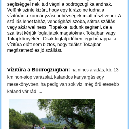
segítséggel neki tud vágni a bodrogzugi kalandnak.
Velünk szinte kizárt, hogy egy túrázó ne tudna a
vízitúrán a kormányzási nehézségek miatt részt venni. A
szállás lehet faház, vendégházi szoba, sátras szállás
vagy akár wellness. Tippekkel tudunk segíteni, de a
szállást kérjük foglaljátok magatoknak Tokajban vagy
Tokaj környékén.
Csak foglalj időben, egy hónappal a
vízitúra előtt nem biztos, hogy találsz Tokajban
megfizethető és jó szállást.
Vízitúra a Bodrogzugban:
ha nincs áradás, kb. 13
km non-stop varázslat, kalandos kanyargás egy
mesekönyvben, ha pedig van sok víz, még őrületesebb
kaland vár rád ....