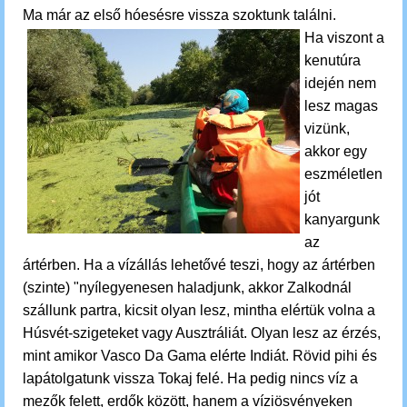
Ma már az első hóesésre vissza szoktunk találni.
Ha viszont a
kenutúra
idején nem
lesz magas
vizünk,
akkor egy
eszméletlen
jót
kanyargunk
az
ártérben.
Ha a vízállás lehetővé teszi, hogy az ártérben
(szinte) "nyílegyenesen haladjunk, akkor Zalkodnál
szállunk partra, kicsit olyan lesz, mintha elértük volna a
Húsvét-szigeteket vagy Ausztráliát. Olyan lesz az érzés,
mint amikor Vasco Da Gama elérte Indiát. Rövid pihi és
lapátolgatunk vissza Tokaj felé. Ha pedig nincs víz a
mezők felett, erdők között, hanem a víziösvényeken