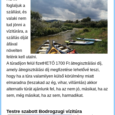
foglaljuk a
szállást, és
valaki nem
tud jönni a
vízitúrára, a
szállás díját
áfával
növelten
felénk kell utalni.
A túradíjon felül fizetHETŐ 1700 Ft átregisztrálási díj,
amely átregisztrálási díj megfizetése lehetővé teszi,
hogy ha a túra valamilyen külső körülmény miatt
elmaradna (leszakad az ég, vihar, villámlás) akkor
alternatív túrát ajánlunk fel, ha az nem jó, másikat, ha az
sem, még másikat, ha az sem, harmadikat.
Testre szabott Bodrogzugi vízitúra