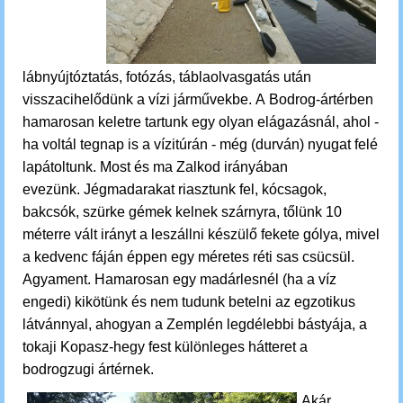
lábnyújtóztatás, fotózás, táblaolvasgatás után
visszacihelődünk a vízi járművekbe. A
Bodrog-ártérben
hamarosan keletre tartunk egy olyan elágazásnál, ahol -
ha voltál tegnap is a vízitúrán - még (durván) nyugat felé
lapátoltunk. Most és ma Zalkod irányában
evezünk.
Jégmadarakat riasztunk fel, kócsagok,
bakcsók, szürke gémek kelnek szárnyra, tőlünk 10
méterre vált irányt a leszállni készülő fekete gólya, mivel
a kedvenc fáján éppen egy méretes réti sas csücsül.
Agyament.
Hamarosan egy madárlesnél (ha a víz
engedi) kikötünk és nem tudunk betelni az egzotikus
látvánnyal, ahogyan a Zemplén legdélebbi bástyája, a
tokaji Kopasz-hegy fest különleges hátteret a
bodrogzugi ártérnek.
Akár