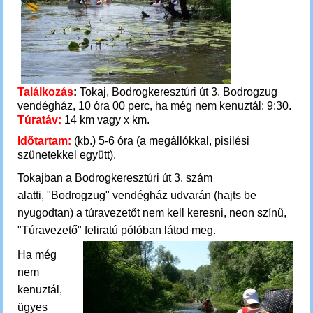
Találkozás
:
Tokaj, Bodrogkeresztúri út 3. Bodrogzug
vendégház, 10 óra 00 perc, ha még nem kenuztál: 9:30.
Túratáv:
14 km vagy x km.
Időtartam:
(kb.) 5-6 óra (a megállókkal, pisilési
szünetekkel együtt).
Tokajban a Bodrogkeresztúri út 3. szám
alatti, "Bodrogzug" vendégház udvarán (hajts be
nyugodtan) a túravezetőt nem kell keresni, neon színű,
"Túravezető" feliratú pólóban látod meg.
Ha még
nem
kenuztál,
ügyes