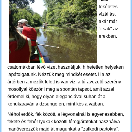
tökéletes
vízállás,
akár már
"csak" az
erekben,
csatornákban lévő vizet használjuk, hihetetlen helyeken
lapátolgatunk. Nézzük meg mindkét esetet. Ha az
ártérben a mezők felett is van víz, a túravezető szerény
mosollyal köszöni meg a spontán tapsot, amit azzal
érdemel ki, hogy olyan eleganciával suhan át a
kenukaraván a dzsungelen, mint kés a vajban.
Néhol erdők, fák között, a légvonalnál is egyenesebben,
fekete és fehér lyukak közötti féregjáratokat használva
manőverezzük majd át magunkat a "zalkodi partokra".