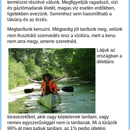
természet részévé válunk. Megfigyeljük ragadozó, vízi
és gázlómadarak életét, magas víz esetén erdőkben,
ligetekben evezünk. Semmihez sem hasonlítható a
látvány és az érzés.
M
egtanítunk kenuzni. Mégpedig jól tanítunk meg, velünk
nem frusztráló szenvedés lesz a vízitúra, mert a kenu
nem arra megy, amerre szeretnéd.
Látjuk az
országban a
dilettáns
túravezetőket, akik vagy képtelenek tanítani, vagy
nemes egyszerűséggel nem is tanítanak. Mi a túrázók
99%-át meg tudjuk tanítani, az 1% pedig ültetési