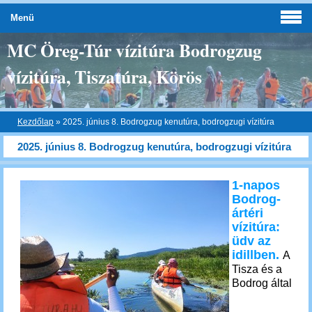
Menü
MC Öreg-Túr vízitúra Bodrogzug
vízitúra, Tiszatúra, Körös
Kezdőlap
»
2025. június 8. Bodrogzug kenutúra, bodrogzugi vízitúra
2025. június 8. Bodrogzug kenutúra, bodrogzugi vízitúra
1-napos
Bodrog-
ártéri
vízitúra:
üdv az
idillben.
A
Tisza és a
Bodrog által