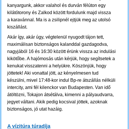
kanyargunk, akkor valahol és durván félúton egy
kilátótorony és Zalkod között fordulunk majd vissza
a karavánnal. Ma is a zsilipnél ejtjük meg az utolsó
kiszállást.
Akár így, akár úgy, végtelenül nyugodt tájon tett,
maximálisan biztonságos kalanddal gazdagodva,
nagyjából 16 és 16:30 között érünk vissza az indulási
kikötőbe.
A hajómosás után kérjük, hogy segítsetek a
kenukat visszatenni a helyükre. Köszönjük, hogy
jöttetek!
Aki vonattal jött, az kényelmesen tud
készülni, mivel 17:48-kor indul Bp-re átszállás nélküli
intercity, ami fél kilenckor van Budapesten. Van idő
átöltözni, Tokajon átsétálva, kimenni a pályaudvarra,
jegyet váltani. Akik pedig kocsival jöttek, azoknak
biztonságos, jó utat hazáig.
A vízitúra túradíja