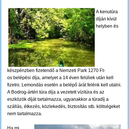
A kenutúra
díján kívül
helyben és
készpénzben fizetendő a Nemzeti Park 1270 Ft-
os belépési díja, amelyet a 14 éven felüliek után kell
fizetni. Lemondás esetén a belépő árát felénk kell utalni.
A Bodrog-ártéri túra díja a vezetett vízitúra és az
eszközök díját tartalmazza, ugyanakkor a túradíj a
szállás, étkezés, közlekedés, biztosítás stb. költségeket
nem tartalmazza.
Ha mi