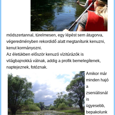
módszertannal, türelmesen, egy lépést sem átugorva,
végeredményben rekordidő alatt megtanítunk kenuzni,
kenut kormányozni.
Az életükben először kenuzó vízitúrázók is
világbajnokká válnak, addig a profik bemelegítenek,
naptejeznek, fotóznak.
Amikor már
minden hajó
a
zseniálisnál
is
ügyesebb,
bepakolunk