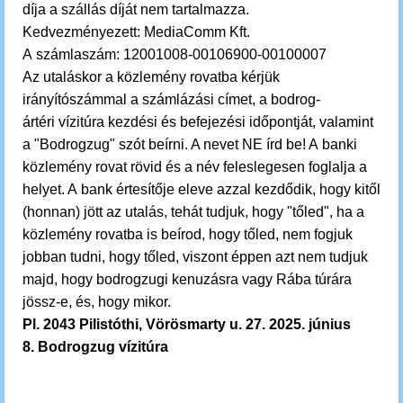
díja a szállás díját nem tartalmazza.
Kedvezményezett: MediaComm Kft.
A számlaszám: 12001008-00106900-00100007
Az utaláskor a közlemény rovatba kérjük
irányítószámmal a számlázási címet, a bodrog-
ártéri vízitúra kezdési és befejezési időpontját, valamint
a "Bodrogzug" szót beírni. A nevet NE írd be! A banki
közlemény rovat rövid és a név feleslegesen foglalja a
helyet. A bank értesítője eleve azzal kezdődik, hogy kitől
(honnan) jött az utalás, tehát tudjuk, hogy "tőled", ha a
közlemény rovatba is beírod, hogy tőled, nem fogjuk
jobban tudni, hogy tőled, viszont éppen azt nem tudjuk
majd, hogy bodrogzugi kenuzásra vagy Rába túrára
jössz-e, és, hogy mikor.
Pl. 2043 Pilistóthi, Vörösmarty u. 27. 2025. június
8. Bodrogzug vízitúra