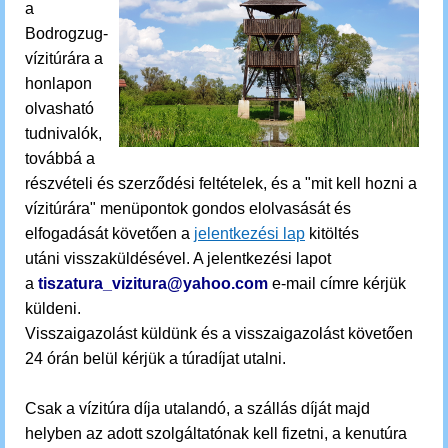
a
Bodrogzug-
vízitúrára
a
honlapon
olvasható
tudnivalók,
továbbá a
részvételi és szerződési feltételek, és a "mit kell hozni a
vízitúrára" menüpontok gondos elolvasását és
elfogadását követően a
jelentkezési lap
kitöltés
utáni visszaküldésével. A jelentkezési lapot
a
tiszatura_vizitura@yahoo.com
e-mail címre kérjük
küldeni.
Visszaigazolást küldünk és a visszaigazolást követően
24 órán belül kérjük a túradíjat utalni.
Csak a vízitúra díja utalandó, a szállás díját majd
helyben az adott szolgáltatónak kell fizetni, a kenutúra