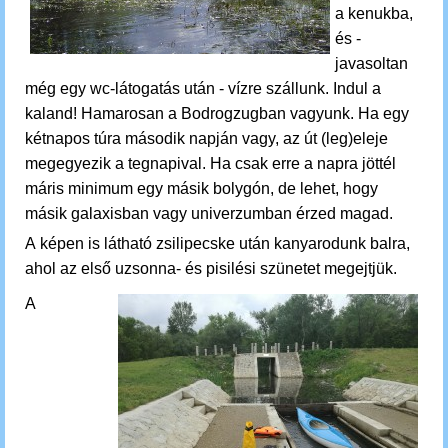
a kenukba,
és -
javasoltan
még egy
wc-látogatás után - vízre szállunk.
Indul a
kaland! Hamarosan a Bodrogzugban vagyunk. Ha egy
kétnapos túra második napján vagy, az út (leg)eleje
megegyezik a tegnapival. Ha csak erre a napra jöttél
máris minimum egy másik bolygón, de lehet, hogy
másik galaxisban vagy univerzumban érzed magad.
A képen is látható zsilipecske után kanyarodunk balra,
ahol az első uzsonna- és pisilési szünetet megejtjük.
A