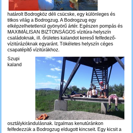
határolt Bodrogköz déli csücske, egy különleges és
titkos világ a Bodrogzug. A Bodrogzug egy
elképzelhetetlenül gyönyörű ártér. Egészen pompás és
MAXIMÁLISAN BIZTONSÁGOS vízitúra-helyszín
családoknak, ill. őrületes kalandot kereső felfedező-
vízitúrázóknak egyaránt. Tökéletes helyszín céges
csapatépítő vízitúrákhoz.
Szupi
kaland
osztálykirándulásnak.
Izgalmas kenutúránkon
felfedezzük a Bodrogzug eldugott kincseit. Egy kicsit a