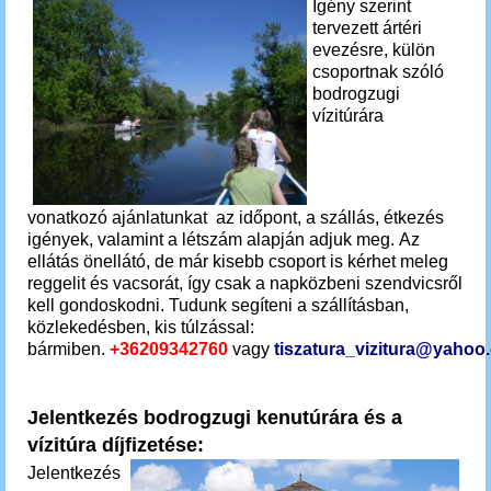
Igény szerint
tervezett ártéri
evezésre, külön
csoportnak szóló
bodrogzugi
vízitúrára
vonatkozó ajánlatunkat az időpont, a szállás, étkezés
igények, valamint a létszám alapján adjuk meg. Az
ellátás önellátó, de már kisebb csoport is kérhet meleg
reggelit és vacsorát, így csak a napközbeni szendvicsről
kell gondoskodni. Tudunk segíteni a szállításban,
közlekedésben, kis túlzással:
bármiben.
+36209342760
vagy
tiszatura_vizitura@yahoo
Jelentkezés bodrogzugi kenutúrára és a
vízitúra díjfizetése:
Jelentkezés