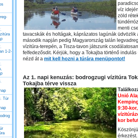
paradics
os
víz idej
zöld rétek
reg-
tündérróz
menti cse
.
tavacskák és holtágak, káprázatos lagúnák üdvözlik a 
zitúra
ap
második napján pedig Magyarország talán legvadr
vízitúra-terepén, a Tisza-tavon játszunk csodálatosa
.
an 1-2-
felfedezősdit.
Kérjük, hogy a Tokajba történő indulás e
nézd át a
mit kell hozni a túrára menüpontot!
.
a,
ap
Az 1. napi kenuzás: bodrogzugi vízitúra Tok
.
Tokajba térve vissza
Találkoz
 nap
Unió Ala
. Túr
Kemping
9:30-kor,
 nap
vízitúrá
Bodrog
kor befu
úr
Köszönjü
úra
érkezést.