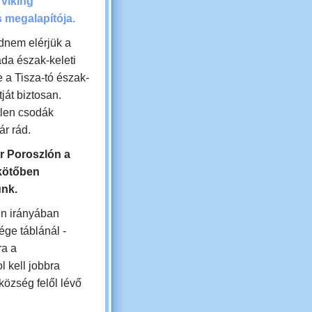
 viking
s megalapítója.
dnem elérjük a
da észak-keleti
de a Tisza-tó észak-
tját biztosan.
len csodák
ár rád.
r
Poroszlón a
kötőben
unk.
en irányában
ége táblánál -
ra a
l kell jobbra
 község felől lévő