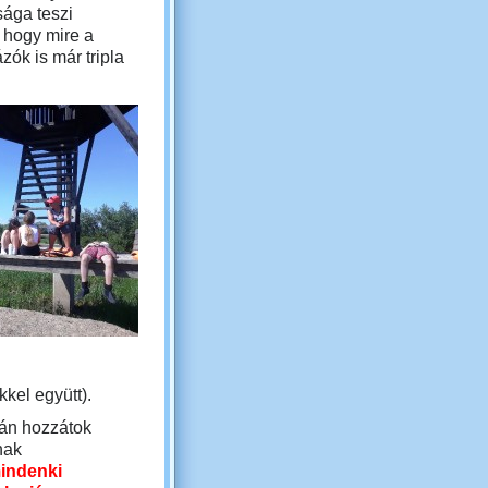
sága teszi
 hogy mire a
ók is már tripla
kkel együtt).
tán hozzátok
nak
mindenki