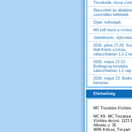
Tiszatúrák, tiszai vízi
Részvételi és általáno
szerződési feltételek
Díjak, költségek
Mit kell hozni a vízitú
Jelentkezés, díjfizetés
2026. július 27-29. Sza
Holt-Körös vízitúra,
választhatóan 1-2-3 n
2026. május 21-22.
Bodrogzug kenutúra
választhatóan 1-2 nap
2026. május 23. Bodr
kenutúra
Elérhetőség
MC Tiszatúra Vízitúra
MC Kft. MC Tiszatúra
Vízitúra divízió. 1123 
Alkotás u. 35.
4695 Kölcse, Túr-part