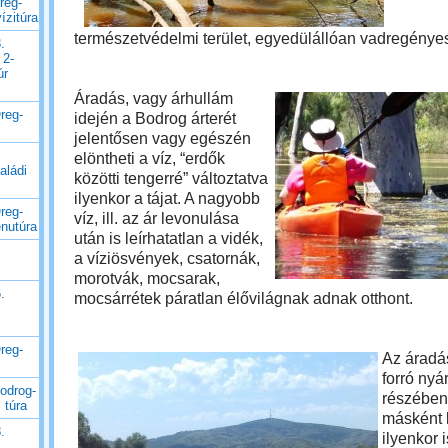
reg-
ízitúra
természetvédelmi terület,
egyedülállóan vadregényes 
.
 2-
úr
Áradás, vagy árhullám
reg-
idején a Bodrog árterét
jelentősen vagy egészén
elöntheti a víz, “erdők
aládi
közötti tengerré” változtatva
ilyenkor a tájat. A nagyobb
reg-
víz, ill. az ár levonulása
enutúra
után is leírhatatlan a vidék,
a víziösvények, csatornák,
morotvák, mocsarak,
.
mocsárrétek páratlan élővilágnak adnak otthont.
reg-
Az áradás
forró nyá
odrog-
részében
 túra
másként 
.
ilyenkor 