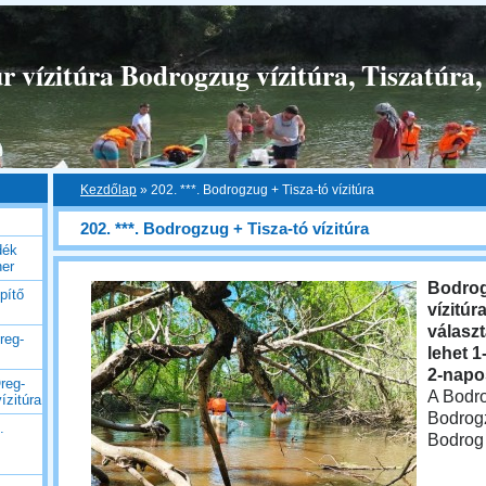
 vízitúra Bodrogzug vízitúra, Tiszatúra,
Kezdőlap
»
202. ***. Bodrogzug + Tisza-tó vízitúra
202. ***. Bodrogzug + Tisza-tó vízitúra
dék
her
Bodrog
pítő
vízitúr
választ
reg-
lehet 1
2-napo
reg-
A Bodr
ízitúra
Bodrogz
.
Bodrog 