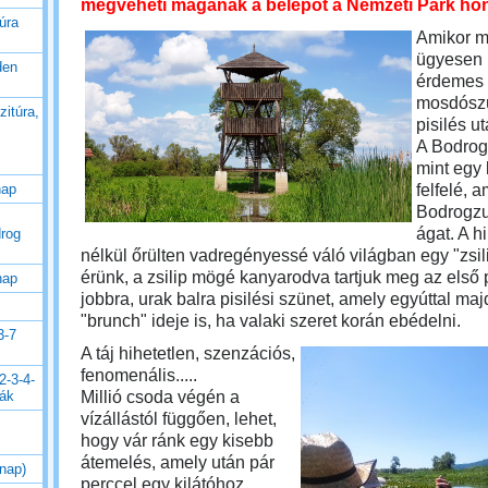
megveheti magának a belépőt a Nemzeti Park ho
úra
Amikor m
ügyesen i
den
érdemes
mosdószün
zitúra,
pisilés u
A Bodrog
mint egy 
felfelé, a
nap
Bodrogzu
ágat. A h
drog
nélkül őrülten vadregényessé váló világban egy "zsi
érünk, a zsilip mögé kanyarodva tartjuk meg az első 
nap
jobbra, urak balra pisilési szünet, amely egyúttal maj
"brunch" ideje is, ha valaki szeret korán ebédelni.
3-7
A táj hihetetlen, szenzációs,
fenomenális.....
2-3-4-
Millió csoda végén a
rák
vízállástól függően, lehet,
hogy vár ránk egy kisebb
átemelés, amely után pár
 nap)
perccel egy kilátóhoz