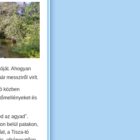
óját.
Ahogyan
ár messziről virít.
tó közben
ntőmellényeket és
od az agyad".
on belül patakon,
ád, a Tisza-tó
is, elképesztően