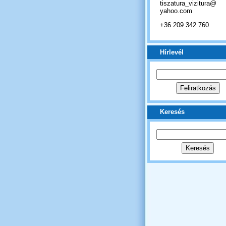
tiszatura_vizitura@
yahoo.com
+36 209 342 760
Hírlevél
Keresés