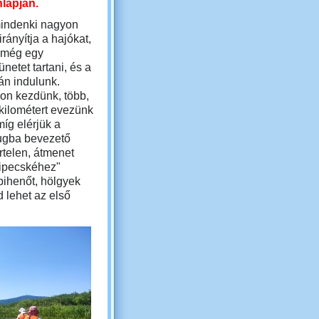
nlapján.
indenki nagyon
rányítja a hajókat,
 még egy
etet tartani, és a
tán indulunk.
on kezdünk, több,
kilométert evezünk
míg elérjük a
gba bevezető
irtelen, átmenet
lipecskéhez"
pihenőt, hölgyek
d lehet az első