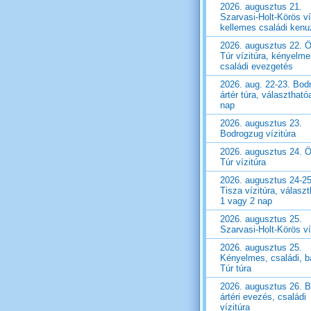
2026. augusztus 21.
Szarvasi-Holt-Körös ví
kellemes családi ken
2026. augusztus 22. Ö
Túr vízitúra, kényelm
családi evezgetés
2026. aug. 22-23. Bod
ártér túra, választható
nap
2026. augusztus 23.
Bodrogzug vízitúra
2026. augusztus 24. Ö
Túr vízitúra
2026. augusztus 24-25
Tisza vízitúra, válasz
1 vagy 2 nap
2026. augusztus 25.
Szarvasi-Holt-Körös ví
2026. augusztus 25.
Kényelmes, családi, ba
Túr túra
2026. augusztus 26. 
ártéri evezés, családi
vízitúra