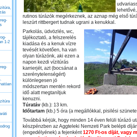
udvarias
zitúra,
lehetővé,
uzás
rutinos túrázók megérkeznek, az aznap még első túráz
reg-
leszúrt rittbergert tudnak ugrani a kenukkal.
es
Parkolás, üdvözlés, wc,
tájékoztató, a felszerelés
rog-
an 1-2
kiadása és a kenuk vízre
tevését követően, ha van
olyan túrázónk, aki ezen a
napon kezdi vízitúrás
reg-
karrierjét, azt (bocsánat a
szerénytelenségért)
.
különlegesen jó
thatóan
módszertan mentén rekord
idő alatt megtanítjuk
kenuzni.
zitúra
Túratáv
(kb.): 13 km.
Időtartam
(kb.) 5 óra (a megállókkal, pisilési szünete
ráti
Továbbá kérjük, hogy minden 14 éven felüli túrázó u
készpénzben az Aggteleki Nemzeti Park belépti díjá
Bodrog
(engedélyének) a fejenként
1270 Ft-os díját, vagy 