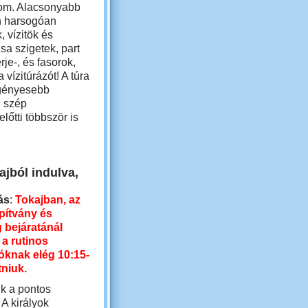
om. Alacsonyabb
én harsogóan
, vízitök és
sa szigetek, part
rje-, és fasorok,
vízitúrázót! A túra
egényesebb
n szép
lőtti többször is
ajból indulva,
ás
:
Tokajban, az
pítvány és
 bejáratánál
 a rutinos
zóknak elég 10:15-
tniuk.
k a pontos
 A királyok