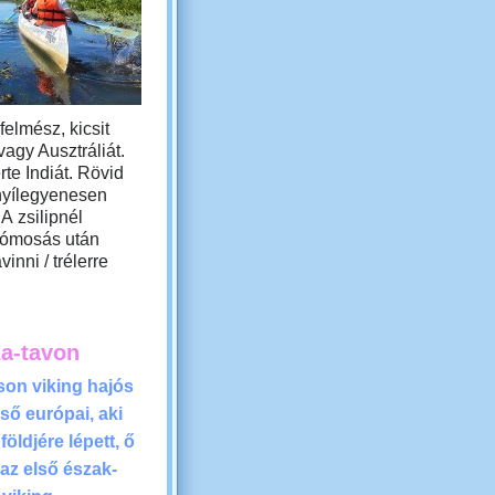
felmész, kicsit
vagy Ausztráliát.
te Indiát. Rövid
 nyílegyenesen
A zsilipnél
ajómosás után
inni / trélerre
sza-tavon
kson viking hajós
lső európai, aki
öldjére lépett, ő
 az első észak-