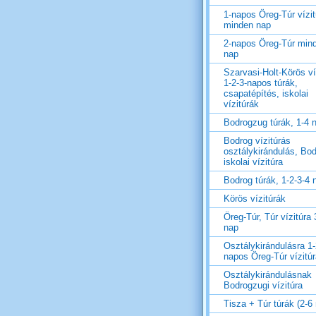
1-napos Öreg-Túr vízit
minden nap
2-napos Öreg-Túr min
nap
Szarvasi-Holt-Körös ví
1-2-3-napos túrák,
csapatépítés, iskolai
vízitúrák
Bodrogzug túrák, 1-4 
Bodrog vízitúrás
osztálykirándulás, Bo
iskolai vízitúra
Bodrog túrák, 1-2-3-4 
Körös vízitúrák
Öreg-Túr, Túr vízitúra 
nap
Osztálykirándulásra 1-
napos Öreg-Túr vízitú
Osztálykirándulásnak
Bodrogzugi vízitúra
Tisza + Túr túrák (2-6