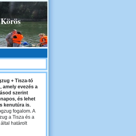
 Körös
zug + Tisza-tó
a, amely evezés a
ásod szerint
-napos, és lehet
s kenutúra is.
ogzug fogalom. A
ug a Tisza és a
által határolt