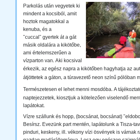
Parkolás után vegyetek ki
mindent a kocsiból, amit
hoztok magatokkal a
kenuba, és a
"cuccal" gyertek át a gát
másik oldalára a kikötőbe,
ami értelemszerűen a
vízparton van.
Aki kocsival
érkezik, az egész napra a kikötőben hagyhatja az aut
átjöttetek a gáton, a túravezető neon színű pólóban m
Természetesen el lehet menni mosdóba.
A tájékozta
naptejezzetek, kiosztjuk a kötelezően viselendő me
lapátokat.
Vízre szállunk és hopp, (bocsánat, bocsánat) "eldob
Besírsz.
Evezünk part mentén, lapátolunk a Tisza-tav
pinduri, keskeny, ill. vékony vízi ösvények is várnak r
gazdag madárállománya. Lesz egy egészen szürreál