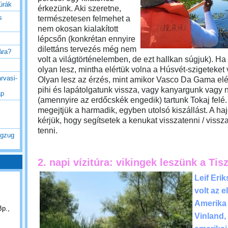
túrák
érkezünk. Aki szeretne,
s
természetesen felmehet a
nem okosan kialakított
lépcsőn (konkrétan ennyire
dilettáns tervezés még nem
rára?
volt a világtörténelemben, de ezt hallkan súgjuk).
Ha 
olyan lesz, mintha elértük volna a Húsvét-szigeteket 
rvasi-
Olyan lesz az érzés, mint amikor Vasco Da Gama elér
pihi és lapátolgatunk vissza, vagy kanyargunk vagy
ap
(amennyire az erdőcskék engedik) tartunk Tokaj felé. 
megejtjük a harmadik, egyben utolsó kiszállást. A h
kérjük, hogy segítsetek a kenukat visszatenni / visszav
tenni.
ogzug
2. napi vízitúra: vikingek leszünk a Ti
Leif Eri
volt az e
Amerika f
Bp.,
Vinland,