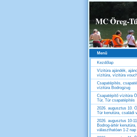
MC Öreg-Túr
Menü
Kezdőlap
Vízitúra ajándék, aján
vízitúra, vízitúra vouc
Csapatépítés, csapaté
vízitúra Bodrogzug
Csapatépítő vízitúra Ö
Túr, Túr csapatépítés
2026. augusztus 10. Ö
Túr kenutúra, családi v
2026. augusztus 10-11
Bodrog-ártér kenutúra,
választhatóan 1-2 nap