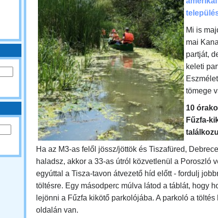
amerikai
települé
Mi is maj
mai Kana
partját, 
keleti par
Eszmélet
tömege v
10 órako
Fűzfa-ki
találkoz
Ha az M3-as felől jössz/jöttök és Tiszafüred, Debrec
haladsz, akkor a 33-as útról közvetlenül a Poroszló v
egyúttal a Tisza-tavon átvezető híd előtt - fordulj jobb
töltésre. Egy másodperc múlva látod a táblát, hogy ho
lejönni a Fűzfa kikötő parkolójába. A parkoló a töltés
oldalán van.