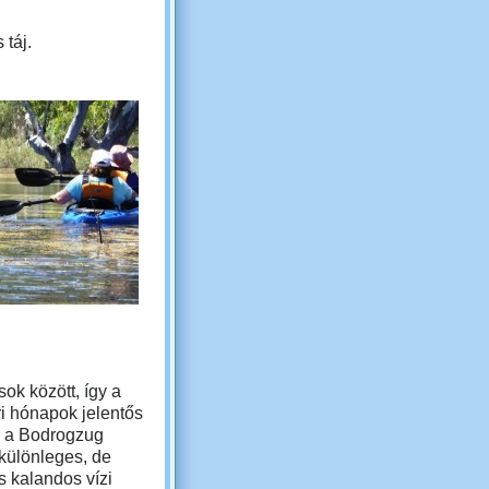
táj.
ok között, így a
ri hónapok jelentős
 a Bodrogzug
különleges, de
is kalandos vízi