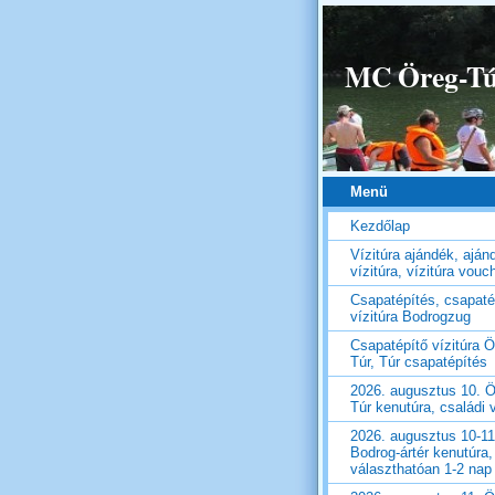
MC Öreg-Túr
Menü
Kezdőlap
Vízitúra ajándék, aján
vízitúra, vízitúra vouc
Csapatépítés, csapaté
vízitúra Bodrogzug
Csapatépítő vízitúra Ö
Túr, Túr csapatépítés
2026. augusztus 10. Ö
Túr kenutúra, családi v
2026. augusztus 10-11
Bodrog-ártér kenutúra,
választhatóan 1-2 nap