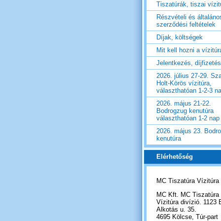
Tiszatúrák, tiszai vízi
Részvételi és általáno
szerződési feltételek
Díjak, költségek
Mit kell hozni a vízitú
Jelentkezés, díjfizetés
2026. július 27-29. Sza
Holt-Körös vízitúra,
választhatóan 1-2-3 n
2026. május 21-22.
Bodrogzug kenutúra
választhatóan 1-2 nap
2026. május 23. Bodr
kenutúra
Elérhetőség
MC Tiszatúra Vízitúra
MC Kft. MC Tiszatúra
Vízitúra divízió. 1123 
Alkotás u. 35.
4695 Kölcse, Túr-part