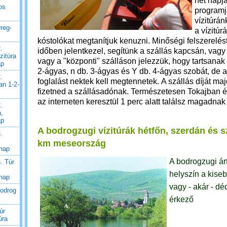
hét napj
os
programj
vízitúrá
reg-
a
vízitúr
kóstolókat megtanítjuk kenuzni.
Minőségi felszerelés
.
időben jelentkezel, segítünk a szállás kapcsán, vag
zitúra
vagy a "központi" szálláson jelezzük, hogy tartsanak
ap
2-ágyas, n db. 3-ágyas és Y db. 4-ágyas szobát, de 
.
foglalást nektek kell megtennetek.
A szállás díját ma
an 1-2-
fizetned a szállásadónak.
Természetesen Tokajban é
az interneten keresztül 1 perc alatt találsz magadnak
.
a,
ap
A bodrogzugi vízitúrák hétfőn, szerdán és 
.
km meseország
 nap
A bodrogzugi árté
. Túr
helyszín a kise
 nap
vagy -
akár - dé
Bodrog
érkező
úr
úra