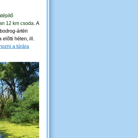
tépítő
ban 12 km csoda.
A
 bodrog-ártéri
előtti héten, ill.
 hozni a túrára