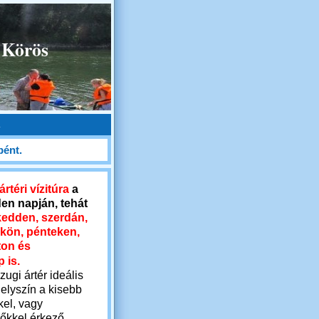
 Körös
.
pént.
rtéri vízitúra
a
en napján, tehát
kedden, szerdán,
kön, pénteken,
on és
 is.
ugi ártér ideális
helyszín a kisebb
el, vagy
őkkel érkező