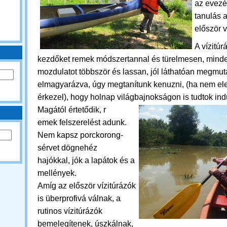
az
evezé
tanulás 
először
v
A vízitúr
kezdőket remek módszertannal és türelmesen, mind
mozdulatot többször és lassan, jól láthatóan megmut
elmagyarázva, úgy megtanítunk kenuzni, (ha nem ele
érkezel), hogy holnap világbajnokságon is tudtok indu
Magától értetődik, r
emek
felszerelést adunk.
Nem kapsz porckorong-
sérvet dögnehéz
hajókkal, jók a lapátok és a
mellények.
Amíg az először vízitúrázók
is überprofivá válnak, a
rutinos vízitúrázók
bemelegítenek, úszkálnak,