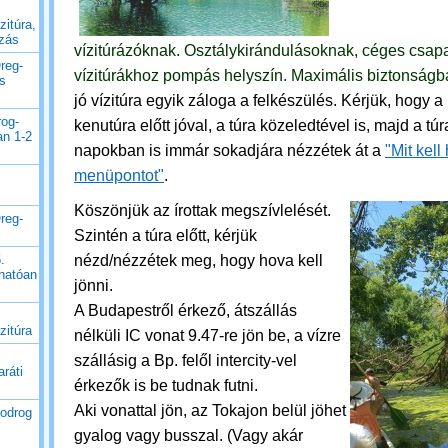
zitúra,
uzás
vízitúrázóknak.
Osztálykirándulásoknak, céges csapa
reg-
vízitúrákhoz pompás helyszín. Maximális biztonság
es
jó vízitúra egyik záloga a felkészülés. Kérjük, hogy a
rog-
kenutúra előtt jóval, a túra közeledtével is, majd a túra 
an 1-2
napokban is immár sokadjára nézzétek át a
"Mit kell
menüpontot"
.
Köszönjük az írottak megszívlelését.
reg-
Szintén a túra előtt, kérjük
nézd/nézzétek meg, hogy hova kell
.
thatóan
jönni.
A Budapestről érkező, átszállás
zitúra
nélküli IC vonat 9.47-re jön be, a vízre
szállásig a Bp. felől intercity-vel
ráti
érkezők is be tudnak futni.
Aki vonattal jön, az Tokajon belül jöhet
Bodrog
gyalog vagy busszal. (Vagy akár