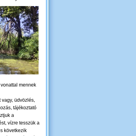
k vonattal mennek
t vagy, ü
dvözlés,
ozás, tájékoztató
ztjuk a
ést, vízre tesszük a
és következik