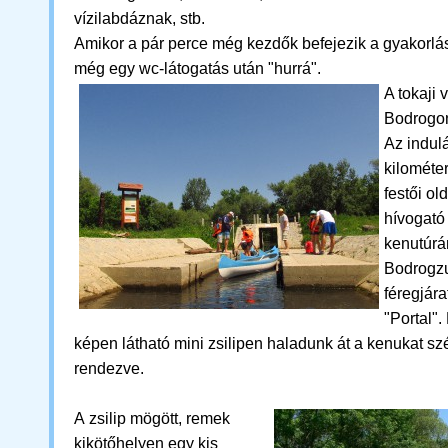
vízilabdáznak, stb.
Amikor a pár perce még kezdők befejezik a gyakorlás
még egy wc-látogatás után "hurrá".
A tokaji 
Bodrogon
Az indul
kilométe
festői ol
hívogató
kenutúrá
Bodrogzu
féregjára
"Portal"
képen látható mini zsilipen haladunk át a kenukat sz
rendezve.
A zsilip mögött, remek
kikötőhelyen egy kis