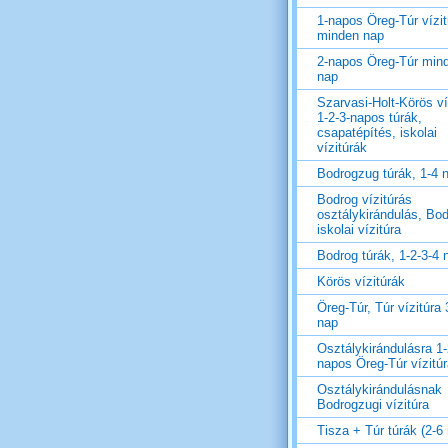
1-napos Öreg-Túr vízit
minden nap
2-napos Öreg-Túr min
nap
Szarvasi-Holt-Körös ví
1-2-3-napos túrák,
csapatépítés, iskolai
vízitúrák
Bodrogzug túrák, 1-4 
Bodrog vízitúrás
osztálykirándulás, Bo
iskolai vízitúra
Bodrog túrák, 1-2-3-4 
Körös vízitúrák
Öreg-Túr, Túr vízitúra 
nap
Osztálykirándulásra 1-
napos Öreg-Túr vízitú
Osztálykirándulásnak
Bodrogzugi vízitúra
Tisza + Túr túrák (2-6