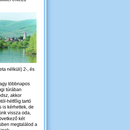
a nélküli) 2-, és
vagy többnapos
gi túrában
dsz, akkor
ól-hétfőig tartó
 is kérhettek, de
ünk vissza oda,
övetkező két
ben megtalálod a