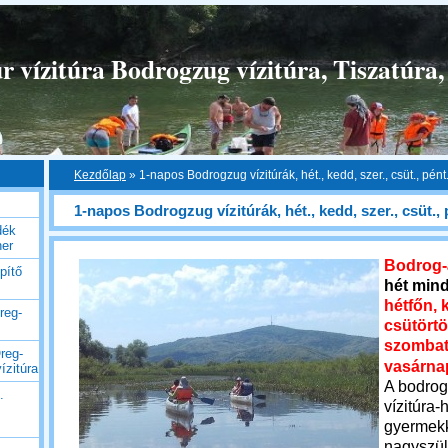
 vízitúra Bodrogzug vízitúra, Tiszatúra,
Kezdőlap
»
1-napos Bodrogzug vízitúrák, hét., kedd, szer., csüt., pént
1-napos Bodrogzug vízitúrák, hét., kedd, szer., csüt., 
dék
her
Bodrog-á
pítő
hét mind
hétfőn, 
reg-
csütörtö
szombat
reg-
vasárnap
ízitúra
A bodrogz
.
vízitúra-
gyermekk
nagyszül