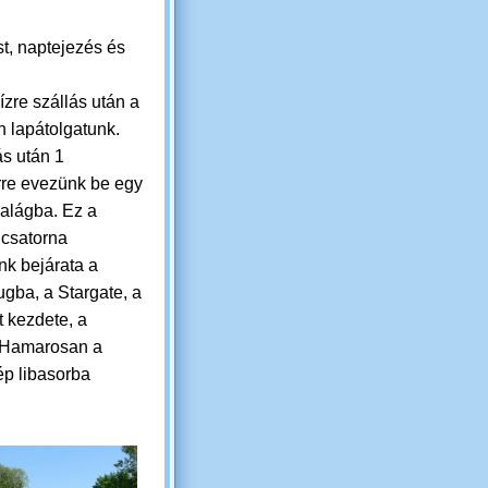
t, naptejezés és
vízre szállás után a
 lapátolgatunk.
ás után 1
rre evezünk be egy
dalágba. Ez a
 csatorna
nk bejárata a
gba, a Stargate, a
t kezdete, a
. Hamarosan a
ép libasorba