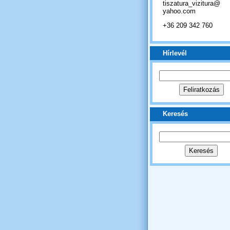
tiszatura_vizitura@
yahoo.com
+36 209 342 760
Hírlevél
Keresés