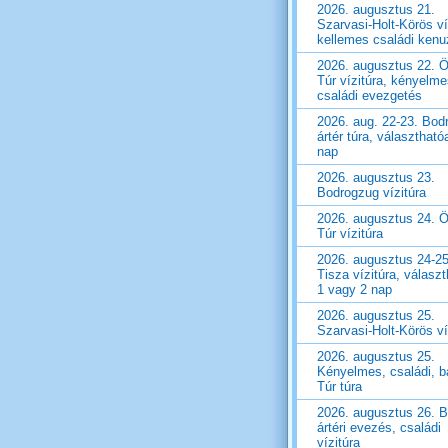
2026. augusztus 21.
Szarvasi-Holt-Körös ví
kellemes családi ken
2026. augusztus 22. Ö
Túr vízitúra, kényelm
családi evezgetés
2026. aug. 22-23. Bod
ártér túra, választható
nap
2026. augusztus 23.
Bodrogzug vízitúra
2026. augusztus 24. Ö
Túr vízitúra
2026. augusztus 24-25
Tisza vízitúra, válasz
1 vagy 2 nap
2026. augusztus 25.
Szarvasi-Holt-Körös ví
2026. augusztus 25.
Kényelmes, családi, ba
Túr túra
2026. augusztus 26. 
ártéri evezés, családi
vízitúra