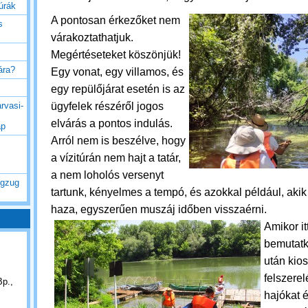
túrák
A pontosan érkezőket nem
s
várakoztathatjuk.
Megértéseteket köszönjük!
rára?
Egy vonat, egy villamos, és
egy repülőjárat esetén is az
ügyfelek részéről
jogos
rvasi-
elvárás
a pontos indulás.
ap
Arról nem is beszélve, hogy
a vízitúrán nem hajt a tatár,
a nem loholós versenyt
ogzug
tartunk, kényelmes a tempó, és azokkal például, aki
haza, egyszerűen muszáj időben visszaérni.
Amikor it
bemutatk
után kios
felszerel
Bp.,
hajókat 