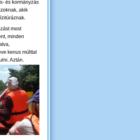
s- és kormányzás
azoknak, akik
ízitúráznak.
ázást most
ent, minden
atva,
ve kenus múlttal
lni. Aztán.