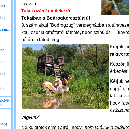
taxival).
úra
Találkozás / gyülekező
Tokajban a Bodrogkeresztúri út
den
3.
szám alatti "Bodrogzug" vendégházban a túraveze
zitúra,
kell, ezer kilométerről látható, neon színű és "Túravez
pólóban látod meg.
Kérjük, 
nap
ra gyert
drog
Köszönjü
érkezést!
nap
Kérjük ne
napján, p
3-7
találkozás
2-3-4-
hogy
"bo
rák
csúszunk
vagyunk
".
 nap)
Ne küldjetek sms-t arról, hogy
"nem találjuk a találko