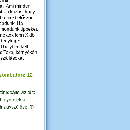
ainak
át. Ami minden
nkban közös, hogy
ába most először
t adunk.
Ha
y mondunk tippeket,
 nektek fenn X db.
a tényleges
jd helyben kell
s Tokaj környékén
 szállásokat.
szombaton: 12
r ideális vízitúra-
bb gyermekkel,
dnagyszülővel (!)