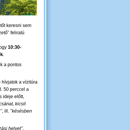
tőt keresni sem
ető" feliratú
hogy
10:30-
ek
.
k a pontos
 hívjatok a vízitúra
l. 50 perccel a
 ideje előtt,
csánat, kicsit
"
, ill.
"késésben
zási helyet"
.