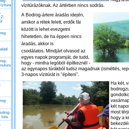
reg-
vízitúrázóknak. Az ártérben nincs sodrás.
ízitúra
.
A Bodrog-ártere áradás idején,
 2-
úr
amikor a rétek felett, erdők fái
között is lehet evezgetni
reg-
hihetetlen, de ha éppen nincs
áradás, akkor is
aládi
csodálatos.
Mindjárt olvasod az
egyes napok programját, de tudd,
reg-
hogy - mintha legóból építkeznél -
enutúra
az egynapos túrákból tudsz magadnak (ismétlés, repet
3-napos vízitúrát is "építeni".
Ha két, 
.
bodrogzu
gondolko
vasárnapt
reg-
két napos
most térj
odrog-
 túra
hogy a k
bekezdés
.